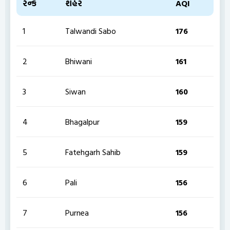
રેન્ક
શહેર
AQI
1
Talwandi Sabo
176
2
Bhiwani
161
3
Siwan
160
4
Bhagalpur
159
5
Fatehgarh Sahib
159
6
Pali
156
7
Purnea
156