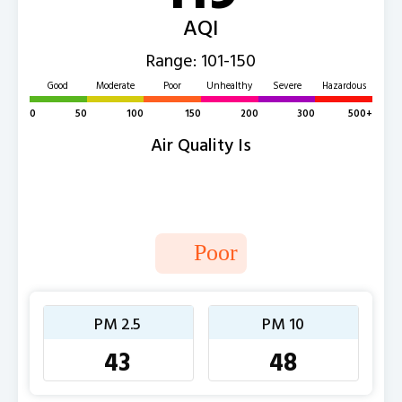
AQI
Range: 101-150
Good
Moderate
Poor
Unhealthy
Severe
Hazardous
0
50
100
150
200
300
500+
Air Quality Is
Poor
PM 2.5
PM 10
43
48