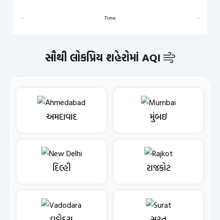
--
Time
--
સૌથી લોકપ્રિય શહેરોમાં AQI
અમદાવાદ
મુંબઇ
દિલ્હી
રાજકોટ
વડોદરા
સુરત