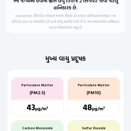
આ જગ્યાની હવામાં શ્વાસ લેવું દરરોજ 2 સિગારેટ પીવા જેટલું
હાનિકારક છે.
Disclaimer: સિગારેટ-સમકક્ષ અંદાજ છેલ્લા 24 કલાક દરમિયાનના PM2.5 ના
સરેરાશ સ્તર પર આધારિત છે અને એવું માનીને ચાલે છે કે, આ સમયગાળા દરમિયાન
સતત એક્સપોઝર થયું છે.
મુખ્ય વાયુ પ્રદૂષક
Particulate Matter
Particulate Matter
(PM2.5)
(PM10)
43
48
µg/m³
µg/m³
Carbon Monoxide
Sulfur Dioxide