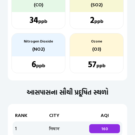
(CO)
(SO2)
34
2
ppb
ppb
Nitrogen Dioxide
Ozone
(NO2)
(O3)
6
57
ppb
ppb
આસપાસના સૌથી પ્રદૂષિત સ્થળો
RANK
CITY
AQI
1
सिवान
160