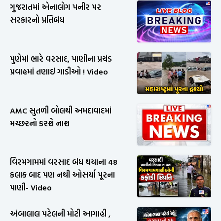
ગુજરાતમાં એનાલોગ પનીર પર
સરકારનો પ્રતિબંધ
પુણેમાં ભારે વરસાદ, પાણીના પ્રચંડ
પ્રવાહમાં તણાઈ ગાડીઓ ! Video
AMC સુતળી બોલથી અમદાવાદમાં
મચ્છરનો કરશે નાશ
વિરમગામમાં વરસાદ બંધ થયાના 48
કલાક બાદ પણ નથી ઓસર્યા પૂરના
પાણી- Video
અંબાલાલ પટેલની મોટી આગાહી ,