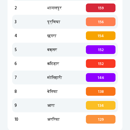
2
भागलपुर
159
3
पूर्णिया
156
4
छपरा
154
5
बक्सर
152
6
कटिहार
152
7
मोतिहारी
146
8
बेतिया
138
9
आरा
134
10
अररिया
129