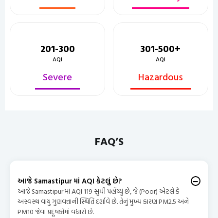
201-300
301-500+
AQI
AQI
Severe
Hazardous
FAQ’S
આજે Samastipur માં AQI કેટલું છે?
આજે Samastipur માં AQI 119 સુધી પહોંચ્યું છે, જે (Poor) એટલે કે
અસ્વસ્થ વાયુ ગુણવત્તાની સ્થિતિ દર્શાવે છે. તેનું મુખ્ય કારણ PM2.5 અને
PM10 જેવા પ્રદૂષકોમાં વધારો છે.