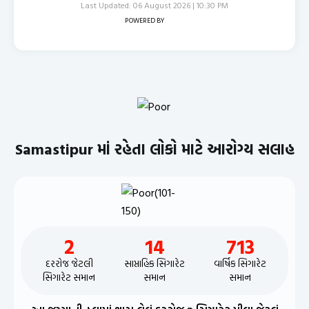
Last Updated: 06 August 2026 | 10:30 PM
POWERED BY
Samastipur માં રહેતા લોકો માટે આરોગ્ય સલાહ
2
14
713
દરરોજ જેટલી
સાપ્તાહિક સિગારેટ
વાર્ષિક સિગારેટ
સિગારેટ સમાન
સમાન
સમાન