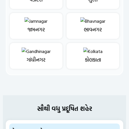
જામનગર
ભાવનગર
ગાંધીનગર
કોલકાતા
સૌથી વધુ પ્રદૂષિત શહેર