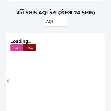
પ્રતિ કલાક AQI ડેટા (છેલ્લા 24 કલાક)
Loading...
--
Min.
--
Max.
AQI