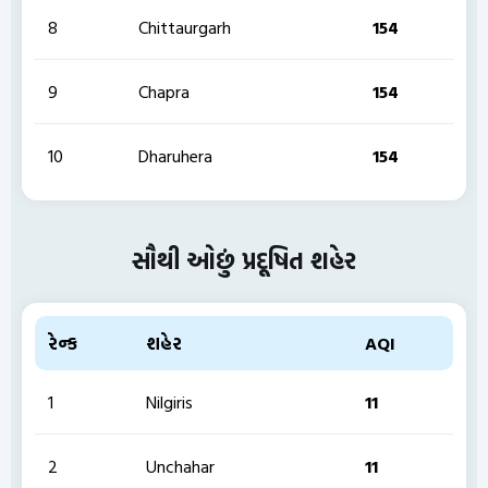
8
Chittaurgarh
154
9
Chapra
154
10
Dharuhera
154
સૌથી ઓછું પ્રદૂષિત શહેર
રેન્ક
શહેર
AQI
1
Nilgiris
11
2
Unchahar
11