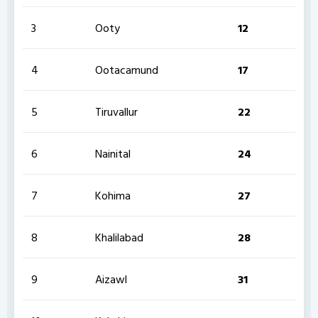
3
Ooty
12
4
Ootacamund
17
5
Tiruvallur
22
6
Nainital
24
7
Kohima
27
8
Khalilabad
28
9
Aizawl
31