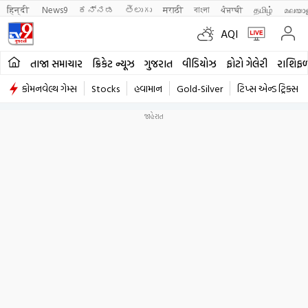
हिन्दी 
News9
ಕನ್ನಡ
తెలుగు
मराठी
বাংলা
ਪੰਜਾਬੀ
தமிழ்
മലയാ
AQI
તાજા સમાચાર
ક્રિકેટ ન્યૂઝ
ગુજરાત
વીડિયોઝ
ફોટો ગેલેરી
રાશિફ
કોમનવેલ્થ ગેમ્સ
Stocks
હવામાન
Gold-Silver
ટિપ્સ એન્ડ ટ્રિક્સ