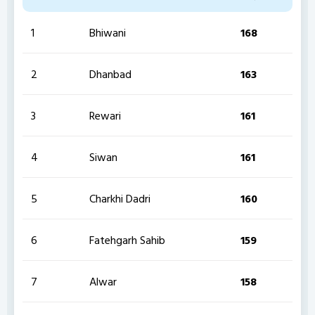
1
Bhiwani
168
2
Dhanbad
163
3
Rewari
161
4
Siwan
161
5
Charkhi Dadri
160
6
Fatehgarh Sahib
159
7
Alwar
158