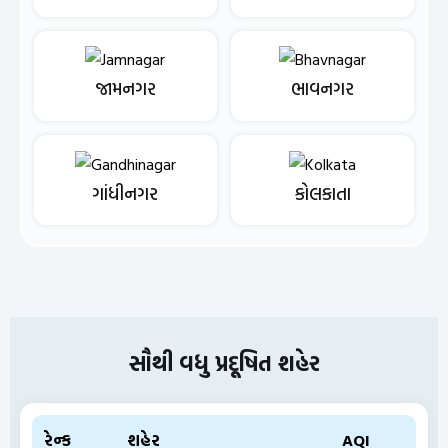
જામનગર
ભાવનગર
ગાંધીનગર
કોલકાતા
સૌથી વધુ પ્રદૂષિત શહેર
રેન્ક
શહેર
AQI