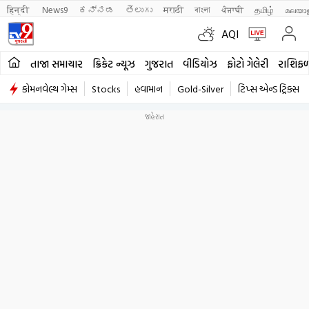
हिन्दी 
News9
ಕನ್ನಡ
తెలుగు
मराठी
বাংলা
ਪੰਜਾਬੀ
தமிழ்
മലയാ
AQI
તાજા સમાચાર
ક્રિકેટ ન્યૂઝ
ગુજરાત
વીડિયોઝ
ફોટો ગેલેરી
રાશિફ
કોમનવેલ્થ ગેમ્સ
Stocks
હવામાન
Gold-Silver
ટિપ્સ એન્ડ ટ્રિક્સ