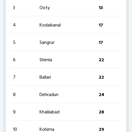
3
Ooty
13
4
Kodaikanal
17
5
Sangrur
17
6
Shimla
22
7
Ballari
22
8
Dehradun
24
9
Khalilabad
28
10
Kohima
29