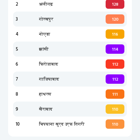
2
अलीगढ़
128
3
गोरखपुर
120
4
नोएडा
116
5
झांसी
114
6
फिरोजाबाद
112
7
गाजियाबाद
112
8
हाथरस
111
9
खैराबाद
110
10
चिपयाना खुर्द उर्फ ​​तिगरी
110