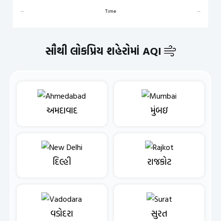
--
Time
--
સૌથી લોકપ્રિય શહેરોમાં AQI
અમદાવાદ
મુંબઇ
દિલ્હી
રાજકોટ
વડોદરા
સુરત