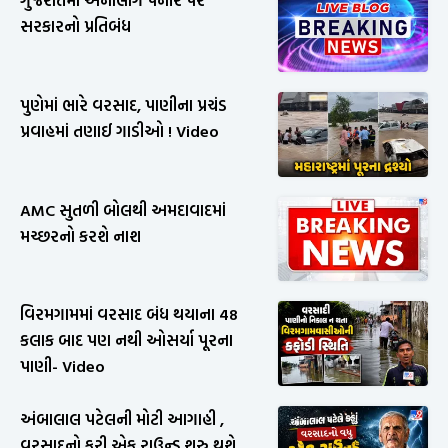
ગુજરાતમાં એનાલોગ પનીર પર
સરકારનો પ્રતિબંધ
પુણેમાં ભારે વરસાદ, પાણીના પ્રચંડ
પ્રવાહમાં તણાઈ ગાડીઓ ! Video
AMC સુતળી બોલથી અમદાવાદમાં
મચ્છરનો કરશે નાશ
વિરમગામમાં વરસાદ બંધ થયાના 48
કલાક બાદ પણ નથી ઓસર્યા પૂરના
પાણી- Video
અંબાલાલ પટેલની મોટી આગાહી ,
વરસાદનો ફરી એક રાઉન્ડ શરુ થશે