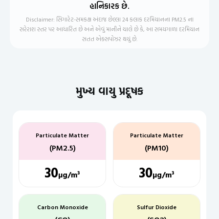
હાનિકારક છે.
Disclaimer: સિગારેટ-સમકક્ષ અંદાજ છેલ્લા 24 કલાક દરમિયાનના PM2.5 ના
સરેરાશ સ્તર પર આધારિત છે અને એવું માનીને ચાલે છે કે, આ સમયગાળા દરમિયાન
સતત એક્સપોઝર થયું છે.
મુખ્ય વાયુ પ્રદૂષક
Particulate Matter
Particulate Matter
(PM2.5)
(PM10)
30
30
µg/m³
µg/m³
Carbon Monoxide
Sulfur Dioxide