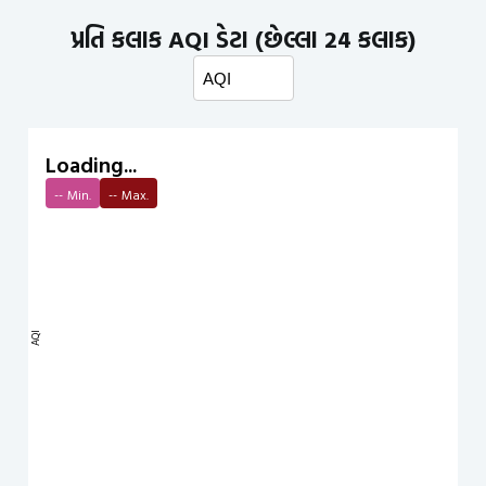
પ્રતિ કલાક AQI ડેટા (છેલ્લા 24 કલાક)
Loading...
--
Min.
--
Max.
AQI