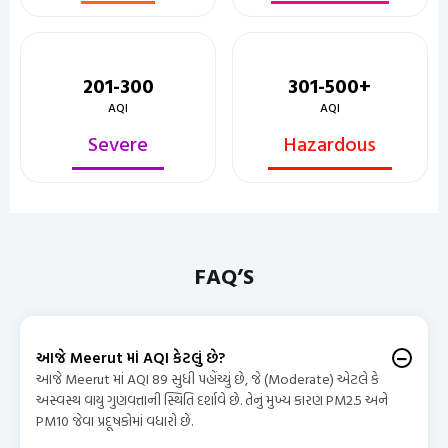
201-300
301-500+
AQI
AQI
Severe
Hazardous
FAQ’S
આજે Meerut માં AQI કેટલું છે?
આજે Meerut માં AQI 89 સુધી પહોંચ્યું છે, જે (Moderate) એટલે કે
અસ્વસ્થ વાયુ ગુણવત્તાની સ્થિતિ દર્શાવે છે. તેનું મુખ્ય કારણ PM2.5 અને
PM10 જેવા પ્રદૂષકોમાં વધારો છે.