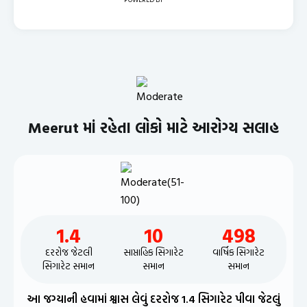
Meerut માં રહેતા લોકો માટે આરોગ્ય સલાહ
1.4
10
498
દરરોજ જેટલી
સાપ્તાહિક સિગારેટ
વાર્ષિક સિગારેટ
સિગારેટ સમાન
સમાન
સમાન
આ જગ્યાની હવામાં શ્વાસ લેવું દરરોજ 1.4 સિગારેટ પીવા જેટલું