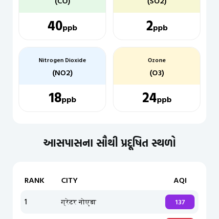
(CO)
(SO2)
40
2
ppb
ppb
Nitrogen Dioxide
Ozone
(NO2)
(O3)
18
24
ppb
ppb
આસપાસના સૌથી પ્રદૂષિત સ્થળો
RANK
CITY
AQI
1
ग्रेटर नोएडा
137