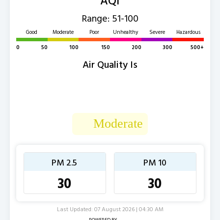
Range: 51-100
Good
Moderate
Poor
Unhealthy
Severe
Hazardous
0
50
100
150
200
300
500+
Air Quality Is
Moderate
PM 2.5
PM 10
30
30
Last Updated: 07 August 2026 | 04:30 AM
POWERED BY