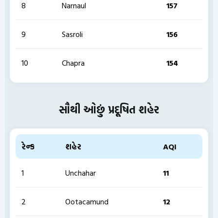
8
Narnaul
157
9
Sasroli
156
10
Chapra
154
સૌથી ઓછું પ્રદૂષિત શહેર
રેન્ક
શહેર
AQI
1
Unchahar
11
2
Ootacamund
12