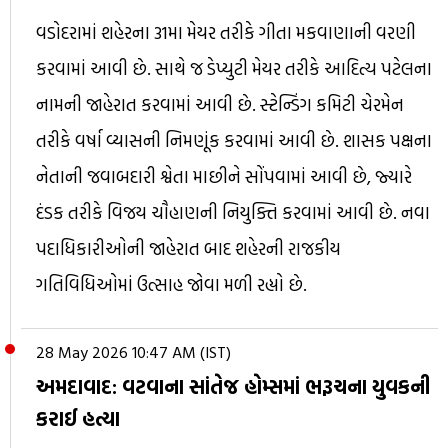
વડોદરામાં શહેરના 31મા મેયર તરીકે ગીતા મકવાણાની વરણી
કરવામાં આવી છે. સાથે જ ડેપ્યુટી મેયર તરીકે આદિત્ય પટેલના
નામની જાહેરાત કરવામાં આવી છે. સ્ટેન્ડિંગ કમિટી ચેરમેન
તરીકે વર્ષા વ્યાસની નિમણૂંક કરવામાં આવી છે. શાસક પક્ષના
નેતાની જવાબદારી શ્વેતા માછીને સોંપવામાં આવી છે, જ્યારે
દંડક તરીકે વિજય ચૌહાણની નિયુક્તિ કરવામાં આવી છે. નવા
પદાધિકારીઓની જાહેરાત બાદ શહેરની રાજકીય
ગતિવિધિઓમાં ઉત્સાહ જોવા મળી રહ્યો છે.
28 May 2026 10:47 AM (IST)
અમદાવાદ: વટવાના સાંતેજ હોમ્સમાં ભરૂચના યુવકની
કરાઈ હત્યા