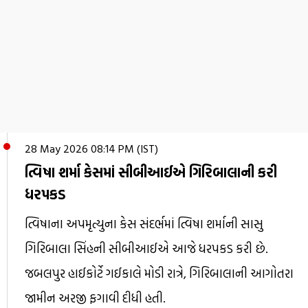
28 May 2026 08:14 PM (IST)
ત્વિષા શર્મા કેસમાં સીબીઆઈએ ગિરિબાલાની કરી
ધરપકડ
ત્વિષાના અપમૃત્યુના કેસ સંદર્ભમાં ત્વિષા શર્માની સાસુ
ગિરિબાલા સિંહની સીબીઆઈએ આજે ધરપકડ કરી છે.
જબલપુર હાઈકોર્ટે ગઈકાલે મોડી રાત્રે, ગિરિબાલાની આગોતરા
જામીન અરજી ફગાવી દીધી હતી.