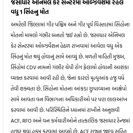
જસાધાર એનિમલ કેર સેન્ટરમાં ઓબ્ઝર્વેશમાં રહેલ
વધુ 1 સિંહનુ મોત
અમરેલી જિલ્લામાં ગીર પશ્ચિમ અને ગીર પૂર્વ વિસ્તારમાં સિંહોના
મોતનો મામલો ગંભીર બનતો જઈ રહ્યો છે. જસાધાર એનિમલ
કેર સેન્ટરમાં ઓબ્ઝર્વેશન હેઠળ રાખવામાં આવેલા વધુ એક
સિંહનું મોત થયું હોવાનું સામે આવ્યું છે. મળતી માહિતી મુજબ,
સિંહોમાં CDV નામનો ગંભીર ચેપી રોગ ફેલાયો હોવાની આશંકા
વ્યક્ત કરવામાં આવી રહી છે, જેના કારણે મૃત્યુઆંક હજુ વધે
તેવી શક્યતા છે. સિંહોના મોતના આંકડા છુપાવ્યાના આક્ષેપો
સામે આવતા વન વિભાગના અધિકારીઓ પર પણ લાલઆંખ
કરવામાં આવી છે. પરિસ્થિતિને ધ્યાનમાં રાખીને અનુભવી
ACF, RFO અને વન કર્મચારીઓને તાત્કાલિક જસાધાર રેન્જમાં
હાજર થવા હુકમ કરવામાં આવ્યો છે. ACF રાજન જાદવ સહિત