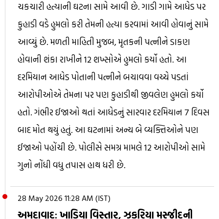
ચકચારી હત્યાની ઘટના સામે આવી છે. ગાડી ગામે આધેડ પર
કુહાડી વડે હુમલો કરી તેમની હત્યા કરવામાં આવી હોવાનું સામે
આવ્યું છે. મળતી માહિતી મુજબ, મૃતકની પત્નીને ડાકણ
હોવાની શંકા રાખીને 12 શખ્સોએ હુમલો કર્યો હતો. આ
દરમિયાન આધેડ પોતાની પત્નીને બચાવવા વચ્ચે પડતાં
આરોપીઓએ તેમના પર પણ કુહાડીથી જીવલેણ હુમલો કર્યો
હતો. ગંભીર ઈજાઓ થતાં આધેડનું સારવાર દરમિયાન 7 દિવસ
બાદ મોત થયું હતું. આ ઘટનામાં અન્ય બે વ્યક્તિઓને પણ
ઈજાઓ પહોંચી છે. પોલીસે સમગ્ર મામલે 12 આરોપીઓ સામે
ગુનો નોંધી વધુ તપાસ હાથ ધરી છે.
28 May 2026 11:28 AM (IST)
અમદાવાદ: ખાડિયા વિસ્તાર, ઝકરિયા મસ્જીદની