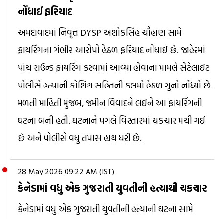
નોંધાઈ ફરિયાદ
અમદાવાદમાં નિવૃત્ત DYSP અશોકસિંહ ચૌહાણ સામે
ફાયરિંગના ગંભીર આરોપો હેઠળ ફરિયાદ નોંધાઈ છે. જાહેરમાં
પાંચ રાઉન્ડ ફાયરિંગ કરવામાં આવ્યા હોવાના મામલે સેટેલાઈટ
પોલીસે હત્યાની કોશિશ સહિતની કલમો હેઠળ ગુનો નોંધ્યો છે.
મળતી માહિતી મુજબ, જમીન વિવાદને લઈને આ ફાયરિંગની
ઘટના બની હતી. ઘટનાને પગલે વિસ્તારમાં ચકચાર મચી ગઈ
છે અને પોલીસે વધુ તપાસ હાથ ધરી છે.
28 May 2026 09:22 AM (IST)
કેનેડામાં વધુ એક ગુજરાતી યુવતીની હત્યાથી ચકચાર
કેનેડામાં વધુ એક ગુજરાતી યુવતીની હત્યાની ઘટના સામે