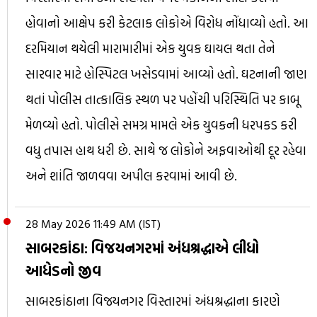
હોવાનો આક્ષેપ કરી કેટલાક લોકોએ વિરોધ નોંધાવ્યો હતો. આ
દરમિયાન થયેલી મારામારીમાં એક યુવક ઘાયલ થતા તેને
સારવાર માટે હોસ્પિટલ ખસેડવામાં આવ્યો હતો. ઘટનાની જાણ
થતાં પોલીસ તાત્કાલિક સ્થળ પર પહોંચી પરિસ્થિતિ પર કાબૂ
મેળવ્યો હતો. પોલીસે સમગ્ર મામલે એક યુવકની ધરપકડ કરી
વધુ તપાસ હાથ ધરી છે. સાથે જ લોકોને અફવાઓથી દૂર રહેવા
અને શાંતિ જાળવવા અપીલ કરવામાં આવી છે.
28 May 2026 11:49 AM (IST)
સાબરકાંઠા: વિજયનગરમાં અંધશ્રદ્ધાએ લીધો
આધેડનો જીવ
સાબરકાંઠાના વિજયનગર વિસ્તારમાં અંધશ્રદ્ધાના કારણે