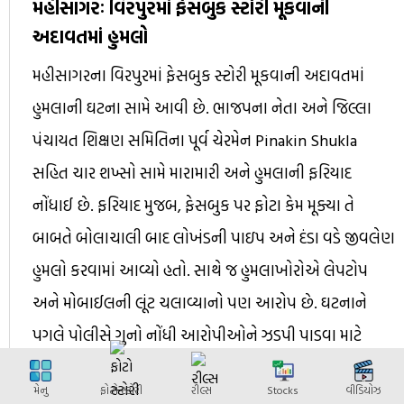
મહીસાગરઃ વિરપુરમાં ફેસબુક સ્ટોરી મૂકવાની
અદાવતમાં હુમલો
મહીસાગરના વિરપુરમાં ફેસબુક સ્ટોરી મૂકવાની અદાવતમાં
હુમલાની ઘટના સામે આવી છે. ભાજપના નેતા અને જિલ્લા
પંચાયત શિક્ષણ સમિતિના પૂર્વ ચેરમેન Pinakin Shukla
સહિત ચાર શખ્સો સામે મારામારી અને હુમલાની ફરિયાદ
નોંધાઈ છે. ફરિયાદ મુજબ, ફેસબુક પર ફોટા કેમ મૂક્યા તે
બાબતે બોલાચાલી બાદ લોખંડની પાઇપ અને દંડા વડે જીવલેણ
હુમલો કરવામાં આવ્યો હતો. સાથે જ હુમલાખોરોએ લેપટોપ
અને મોબાઈલની લૂંટ ચલાવ્યાનો પણ આરોપ છે. ઘટનાને
પગલે પોલીસે ગુનો નોંધી આરોપીઓને ઝડપી પાડવા માટે
તપાસના ચક્રો ગતિમાન કર્યા છે.
મેનુ
ફોટો સ્ટોરી
રીલ્સ
Stocks
વીડિયોઝ