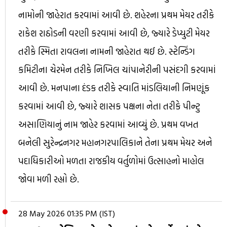
નામોની જાહેરાત કરવામાં આવી છે. શહેરના પ્રથમ મેયર તરીકે
રાકેશ રાઠોડની વરણી કરવામાં આવી છે, જ્યારે ડેપ્યુટી મેયર
તરીકે સ્મિતા રાવલના નામની જાહેરાત થઈ છે. સ્ટેન્ડિંગ
કમિટીના ચેરમેન તરીકે નિખિલ ચાંપાનેરીની પસંદગી કરવામાં
આવી છે. મનપાના દંડક તરીકે સ્વાતિ માંડલિયાની નિમણૂંક
કરવામાં આવી છે, જ્યારે શાસક પક્ષના નેતા તરીકે પીન્ટુ
અસાણિયાનું નામ જાહેર કરવામાં આવ્યું છે. પ્રથમ વખત
બનેલી સુરેન્દ્રનગર મહાનગરપાલિકાને તેના પ્રથમ મેયર અને
પદાધિકારીઓ મળતા રાજકીય વર્તુળોમાં ઉત્સાહનો માહોલ
જોવા મળી રહ્યો છે.
28 May 2026 01:35 PM (IST)