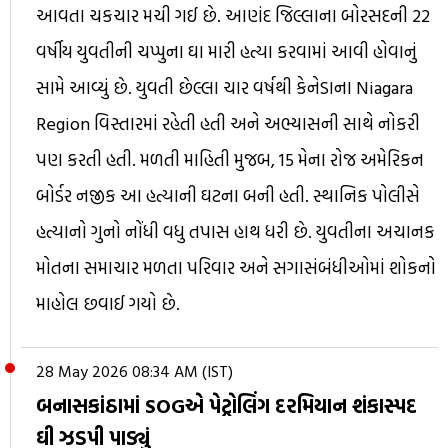
આવતા ચકચાર મચી ગઈ છે. આણંદ જિલ્લાના બોરસદની 22
વર્ષીય યુવતીની ચપ્પુના ઘા મારી હત્યા કરવામાં આવી હોવાનું
સામે આવ્યું છે. યુવતી છેલ્લા ચાર વર્ષથી કેનેડાના Niagara
Region વિસ્તારમાં રહેતી હતી અને અભ્યાસની સાથે નોકરી
પણ કરતી હતી. મળતી માહિતી મુજબ, 15 મેના રોજ અમેરિકન
બોર્ડર નજીક આ હત્યાની ઘટના બની હતી. સ્થાનિક પોલીસે
હત્યાનો ગુનો નોંધી વધુ તપાસ હાથ ધરી છે. યુવતીના અચાનક
મોતના સમાચાર મળતા પરિવાર અને સગાસંબંધીઓમાં શોકનો
માહોલ છવાઈ ગયો છે.
28 May 2026 08:34 AM (IST)
બનાસકાંઠામાં SOGએ પેટ્રોલિંગ દરમિયાન શંકાસ્પદ
ઘી ઝડપી પાડ્યું