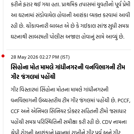
કરીને ફરાર થઈ ગયા હતા. પ્રાથમિક તપાસમાં યુવતીનો પૂર્વ પ્રેમી
આ ઘટનામાં સંડોવાયેલ હોવાની આશંકા વ્યક્ત કરવામાં આવી
રહી છે. ચોંકાવનારી બાબત એ છે કે ગઈકાલ સાંજ સુધી સમગ્ર
ઘટનાથી સાબરમતી પોલીસ અજાણ હોવાનું સામે આવ્યું છે.
28 May 2026 02:27 PM (IST)
સિહોના મોત મામલે ગાંધીનગરની વનવિભાગની ટીમ
ગીર જંગલમાં પહોંચી
ગીર વિસ્તારમાં સિંહોના મોતના મામલે ગાંધીનગરની
વનવિભાગની ઉચ્ચસ્તરીય ટીમ ગીર જંગલમાં પહોંચી છે. PCCF,
CCF અને એનિમલ સિનિયર ડોક્ટર સહિતની ટીમો જસાધાર
પહોંચી સમગ્ર પરિસ્થિતિની સમીક્ષા કરી રહી છે. CDV નામના
ચેપી રોગની આશંકાને ધ્યાનમાં રાખીને ગીર પૂર્વ અને ગીર