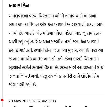
ખાબકી ક્રેન
અમદાવાદના વટવા વિસ્તારમાં બીબી તળાવ પાસે ખાડાના
સમારકામ દરમિયાન એક ક્રેન ખાડામાં ખાબકવાની ઘટના સામે
આવી છે. આશરે એક મહિના પહેલા પડેલા ખાડાનું સમારકામ
ચાલી રહ્યું હતું ત્યારે અચાનક જમીન ધસી જતા ક્રેન ખાડામાં
ફસાઈ ગઈ હતી. સ્થાનિકોના જણાવ્યા મુજબ, અગાઉ પણ આ
જ ખાડામાં એક બાઇક ખાબકી હતી, જેના કારણે વિસ્તારમાં
સુરક્ષાને લઈને સવાલો ઉઠ્યા છે. સદનસીબે આ ઘટનામાં કોઈ
જાનહાનિ થઈ નથી, પરંતુ તંત્રની કામગીરી સામે લોકોમાં રોષ
જોવા મળી રહ્યો છે.
28 May 2026 07:52 AM (IST)