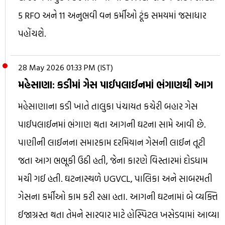
5 RFO અને 11 અનુભવી વન કર્મીઓ ટૂંક સમયમાં જસાધાર
પહોંચશે.
28 May 2026 01:33 PM (IST)
મહેસાણા: કડીમાં ગેસ પાઈપલાઈનમાં ભંગાણથી આગ
મહેસાણાના કડી ખાતે તાલુકા પંચાયત કચેરી બહાર ગેસ
પાઈપલાઈનમાં ભંગાણ થતા આગની ઘટના સામે આવી છે.
પાણીની લાઈનના સમારકામ દરમિયાન ગેસની લાઈન તૂટી
જતા આગ ભભૂકી ઉઠી હતી, જેના કારણે વિસ્તારમાં દોડધામ
મચી ગઈ હતી. ઘટનાસ્થળે UGVCL, પાલિકા અને સાબરમતી
ગેસના કર્મીઓ કામ કરી રહ્યા હતા. આગની ઘટનામાં બે વ્યક્તિ
ઈજાગ્રસ્ત થતા તેમને સારવાર માટે હોસ્પિટલ ખસેડવામાં આવ્યા