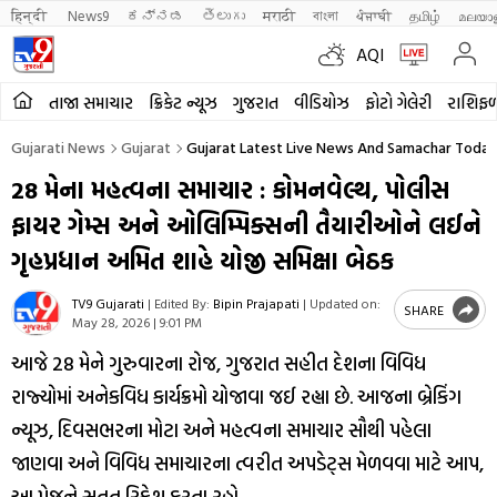
हिन्दी 
News9
ಕನ್ನಡ
తెలుగు
मराठी
বাংলা
ਪੰਜਾਬੀ
தமிழ்
മലയാ
AQI
તાજા સમાચાર
ક્રિકેટ ન્યૂઝ
ગુજરાત
વીડિયોઝ
ફોટો ગેલેરી
રાશિફ
Gujarati News
Gujarat
Gujarat Latest Live News And Samachar Today 
28 મેના મહત્વના સમાચાર : કોમનવેલ્થ, પોલીસ
ફાયર ગેમ્સ અને ઓલિમ્પિક્સની તૈયારીઓને લઈને
ગૃહપ્રધાન અમિત શાહે યોજી સમિક્ષા બેઠક
TV9 Gujarati
|
Edited By:
Bipin Prajapati
|
Updated on:
SHARE
May 28, 2026 | 9:01 PM
આજે 28 મેને ગુરુવારના રોજ, ગુજરાત સહીત દેશના વિવિધ
રાજ્યોમાં અનેકવિધ કાર્યક્રમો યોજાવા જઈ રહ્યા છે. આજના બ્રેકિંગ
ન્યૂઝ, દિવસભરના મોટા અને મહત્વના સમાચાર સૌથી પહેલા
જાણવા અને વિવિધ સમાચારના ત્વરીત અપડેટ્સ મેળવવા માટે આપ,
આ પેજને સતત રિફ્રેશ કરતા રહો.