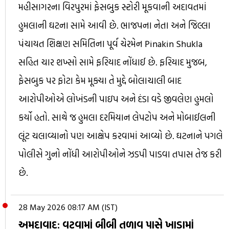
મહીસાગરના વિરપુરમાં ફેસબુક સ્ટોરી મૂકવાની અદાવતમાં
હુમલાની ઘટના સામે આવી છે. ભાજપના નેતા અને જિલ્લા
પંચાયત શિક્ષણ સમિતિના પૂર્વ ચેરમેન Pinakin Shukla
સહિત ચાર શખ્સો સામે ફરિયાદ નોંધાઈ છે. ફરિયાદ મુજબ,
ફેસબુક પર ફોટા કેમ મૂક્યા તે મુદ્દે બોલાચાલી બાદ
આરોપીઓએ લોખંડની પાઇપ અને દંડા વડે જીવલેણ હુમલો
કર્યો હતો. સાથે જ હુમલા દરમિયાન લેપટોપ અને મોબાઈલની
લૂંટ ચલાવ્યાનો પણ આક્ષેપ કરવામાં આવ્યો છે. ઘટનાને પગલે
પોલીસે ગુનો નોંધી આરોપીઓને ઝડપી પાડવા તપાસ તેજ કરી
છે.
28 May 2026 08:17 AM (IST)
અમદાવાદ: વટવામાં બીબી તળાવ પાસે ખાડામાં