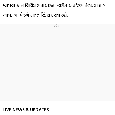
જાણવા અને વિવિધ સમાચારના ત્વરીત અપડેટ્સ મેળવવા માટે
આપ, આ પેજને સતત રિફ્રેશ કરતા રહો.
LIVE NEWS & UPDATES