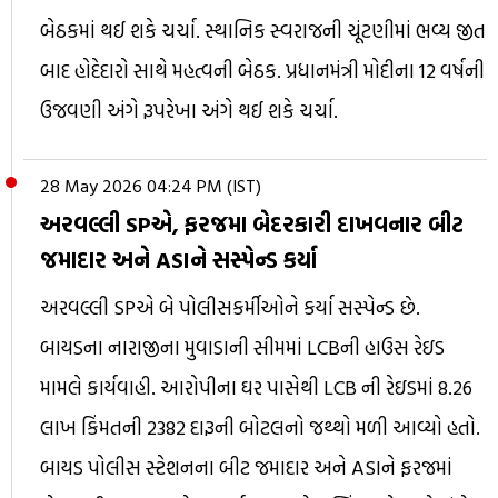
બેઠકમાં થઈ શકે ચર્ચા. સ્થાનિક સ્વરાજની ચૂંટણીમાં ભવ્ય જીત
બાદ હોદેદારો સાથે મહત્વની બેઠક. પ્રધાનમંત્રી મોદીના 12 વર્ષની
ઉજવણી અંગે રૂપરેખા અંગે થઈ શકે ચર્ચા.
28 May 2026 04:24 PM (IST)
અરવલ્લી SPએ, ફરજમા બેદરકારી દાખવનાર બીટ
જમાદાર અને ASIને સસ્પેન્ડ કર્યા
અરવલ્લી SPએ બે પોલીસકર્મીઓને કર્યા સસ્પેન્ડ છે.
બાયડના નારાજીના મુવાડાની સીમમાં LCBની હાઉસ રેઇડ
મામલે કાર્યવાહી. આરોપીના ઘર પાસેથી LCB ની રેઇડમાં 8.26
લાખ કિંમતની 2382 દારૂની બોટલનો જથ્થો મળી આવ્યો હતો.
બાયડ પોલીસ સ્ટેશનના બીટ જમાદાર અને ASIને ફરજમાં