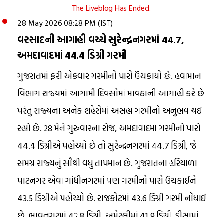
The Liveblog Has Ended.
28 May 2026 08:28 PM (IST)
વરસાદની આગાહી વચ્ચે સુરેન્દ્રનગરમાં 44.7,
અમદાવાદમાં 44.4 ડિગ્રી ગરમી
ગુજરાતમાં ફરી એકવાર ગરમીનો પારો ઉંચકાયો છે. હવામાન
વિભાગ રાજ્યમાં આગામી દિવસોમાં માવઠાની આગાહી કરે છે
પરંતુ રાજ્યના અનેક શહેરોમાં અસહ્ય ગરમીનો અનુભવ થઈ
રહ્યો છે. 28 મેને ગુરુવારના રોજ, અમદાવાદમાં ગરમીનો પારો
44.4 ડિગ્રીએ પહોચ્યો છે તો સુરેન્દ્રનગરમાં 44.7 ડિગ્રી, જે
સમગ્ર રાજ્યનું સૌથી વધુ તાપમાન છે. ગુજરાતના હરિયાળા
પાટનગર એવા ગાંધીનગરમાં પણ ગરમીનો પારો ઉચકાઈને
43.5 ડિગ્રીએ પહોચ્યો છે. રાજકોટમાં 43.6 ડિગ્રી ગરમી નોંધાઈ
છે. ભાવનગરમાં 42.8 ડિગ્રી, અમેરલીમાં 41.9 ડિગ્રી, ડીસામાં