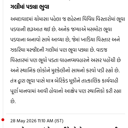
ગલીમાં પડ્યા ભુવા
અમદાવાદમાં ચોમાસા પહેલા જ શહેરના વિવિધ વિસ્તારોમાં ભૂવા
પડવાની શરૂઆત થઈ છે. અનેક જગ્યાએ મસમોટા ભૂવા
પડવાના બનાવો સામે આવ્યા છે, જેમાં ખાડિયા વિસ્તાર અને
ઝકરિયા મસ્જીદની ગલીમાં પણ ભૂવા પડ્યા છે. વાડજ
વિસ્તારમાં પણ ભૂવો પડતા વાહનવ્યવહારને અસર પહોંચી છે
અને સ્થાનિક લોકોને મુશ્કેલીનો સામનો કરવો પડી રહ્યો છે.
તંત્ર દ્વારા ભૂવા પાસે માત્ર બેરિકેડ મૂકીને તાત્કાલિક કાર્યવાહી
પૂર્ણ માનવામાં આવી હોવાનો આક્ષેપ પણ સ્થાનિકો કરી રહ્યા
છે.
28 May 2026 11:10 AM (IST)