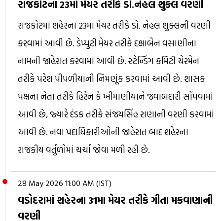
રાજકોટના 23માં મેયર તરીકે ડો.નેહલ શુક્લ વરણી
રાજકોટમાં શહેરના 23મા મેયર તરીકે ડો. નેહલ શુક્લની વરણી
કરવામાં આવી છે. ડેપ્યુટી મેયર તરીકે દક્ષાબેન વસાણીના
નામની જાહેરાત કરવામાં આવી છે. સ્ટેન્ડિંગ કમિટી ચેરમેન
તરીકે પરેશ પીપળીયાની નિમણૂંક કરવામાં આવી છે. શાસક
પક્ષના નેતા તરીકે હિરેન કે ખીમાણીયાને જવાબદારી સોંપવામાં
આવી છે, જ્યારે દંડક તરીકે સંજયસિંહ રાણાની વરણી કરવામાં
આવી છે. નવા પદાધિકારીઓની જાહેરાત બાદ શહેરના
રાજકીય વર્તુળોમાં ચર્ચા જોવા મળી રહી છે.
28 May 2026 11:00 AM (IST)
વડોદરામાં શહેરના 31મા મેયર તરીકે ગીતા મકવાણાની
વરણી