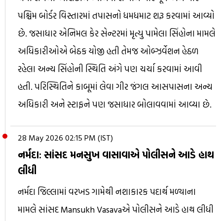
પશ્ચિમ બોર્ડર વિસ્તારમાં તપાસનો ધમધમાટ શરૂ કરવામાં આવ્યો
છે. જસાધાર એનિમલ કેર સેન્ટરમાં મૃત્યુ પામેલા સિંહોના મામલે
અધિકારીઓએ બેઠક યોજી હતી તેમજ ઓબ્ઝર્વેશન હેઠળ
રહેલા અન્ય સિંહોની સ્થિતિ અંગે પણ ચર્ચા કરવામાં આવી
હતી. પરિસ્થિતિને કાબૂમાં લેવા ગીર જંગલ આસપાસના અન્ય
અધિકારી અને સ્ટાફને પણ જસાધાર બોલાવવામાં આવ્યા છે.
28 May 2026 02:15 PM (IST)
નર્મદા: સાંસદ મનસુખ વાસાવાએ પોલીસને આડે હાથ
લીધી
નર્મદા જિલ્લામાં વરખડ ગામેથી નશાકારક પદાર્થ મળ્યાના
મામલે સાંસદ Mansukh Vasavaએ પોલીસને આડે હાથ લીધી