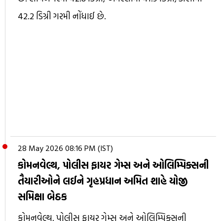
42.2 ડિગ્રી ગરમી નોંધાઈ છે.
28 May 2026 08:16 PM (IST)
કોમનવેલ્થ, પોલીસ ફાયર ગેમ્સ અને ઓલિમ્પિક્સની
તૈયારીઓને લઈને ગૃહપ્રધાન અમિત શાહે યોજી
સમિક્ષા બેઠક
કોમનવેલ્થ, પોલીસ ફાયર ગેમ્સ અને ઓલિમ્પિક્સની