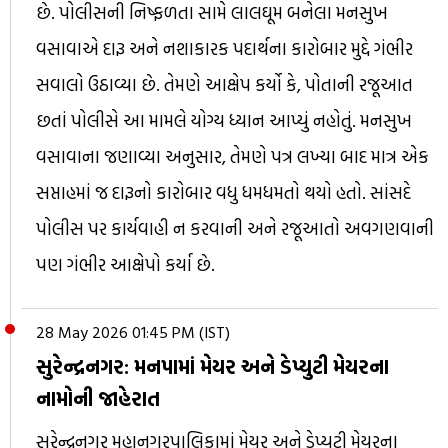
છે. પોલીસની નિષ્ફળતા સામે લાલઘૂમ બનેલા મનસુખ
વસાવાએ દારૂ અને નશાકારક પદાર્થના કારોબાર મુદ્દે ગંભીર
સવાલો ઉઠાવ્યા છે. તેમણે આક્ષેપ કર્યો કે, પોતાની રજૂઆત
છતાં પોલીસે આ મામલે યોગ્ય ધ્યાન આપ્યું નહોતું. મનસુખ
વસાવાના જણાવ્યા અનુસાર, તેમણે પત્ર લખ્યા બાદ માત્ર એક
સપ્તાહમાં જ દારૂનો કારોબાર વધુ ધમધમતો થયો હતો. સાંસદે
પોલીસ પર કાર્યવાહી ન કરવાની અને રજૂઆતો અવગણવાની
પણ ગંભીર આક્ષેપો કર્યા છે.
28 May 2026 01:45 PM (IST)
સુરેન્દ્રનગર: મનપામાં મેયર અને ડેપ્યુટી મેયરના
નામોની જાહેરાત
સુરેન્દ્રનગર મહાનગરપાલિકામાં મેયર અને ડેપ્યુટી મેયરના