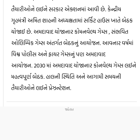
તૈયારીઓને લઈને સરકાર એક્શનમાં આવી છે. કેન્દ્રીય
ગૃહમંત્રી અમિત શાહની અધ્યક્ષતામાં સર્કિટ હાઉસ ખાતે બેઠક
યોજાઈ છે. અમદાવાદ યોજાનાર કોમનવેલ્થ ગેમ્સ , સંભવિત
ઓલિમ્પિક ગેમ્સ અંતર્ગત બેઠકનું આયોજન. આવનાર વર્ષમાં
વિશ્વ પોલીસ અને ફાયર ગેમ્સનું પણ અમદાવાદ
આયોજન. 2030 માં અમદાવાદ યોજાનાર કોનવેલ્થ ગેમ્સ લઈને
મહત્વપૂર્ણ બેઠક. હાલની સ્થિતિ અને આગામી સમયની
તૈયારીઓને લઈને પ્રેઝન્ટેશન.