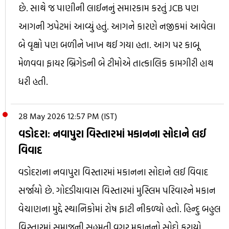
છે. સાથે જ પાણીની લાઈનનું સમારકામ કરતું JCB પણ
આગની ઝપેટમાં આવ્યું હતું. આગને કારણે નજીકમાં આવેલા
બે વૃક્ષો પણ બળીને ખાખ થઈ ગયા હતા. આગ પર કાબૂ
મેળવવા ફાયર બ્રિગેડની બે ટીમોએ તાત્કાલિક કામગીરી હાથ
ધરી હતી.
28 May 2026 12:57 PM (IST)
વડોદરા: નવાપુરા વિસ્તારમાં મકાનના સોદાને લઈ
વિવાદ
વડોદરાના નવાપુરા વિસ્તારમાં મકાનના સોદાને લઈ વિવાદ
સર્જાયો છે. ગોદડીયાવાસ વિસ્તારમાં મુસ્લિમ પરિવારને મકાન
વેચાણના મુદ્દે સ્થાનિકોમાં રોષ ફાટી નીકળ્યો હતો. હિન્દુ બહુલ
વિસ્તારમાં સમાજની સહમતી વગર મકાનનો સોદો કરાયો