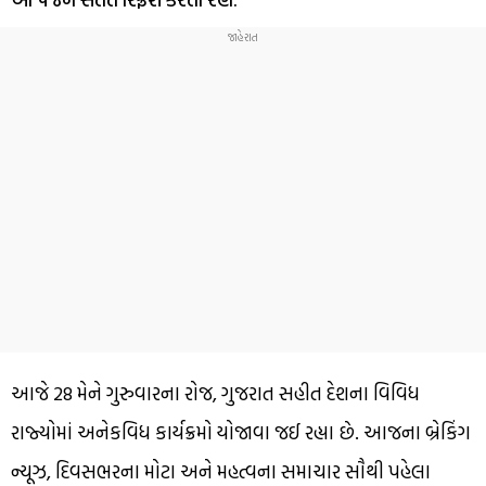
આજે 28 મેને ગુરુવારના રોજ, ગુજરાત સહીત દેશના વિવિધ
રાજ્યોમાં અનેકવિધ કાર્યક્રમો યોજાવા જઈ રહ્યા છે. આજના બ્રેકિંગ
ન્યૂઝ, દિવસભરના મોટા અને મહત્વના સમાચાર સૌથી પહેલા