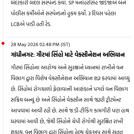
બેદરકારી બદલ સસ્પેન્ડ કર્યા. SP મનોહરસિંહ જાડેજાએ બંને
પોલીસ કર્મીઓને સસ્પેન્ડનો હુકમ કર્યો. 3 દિવસ પહેલા
LCBએ પાડી હતી રેડ.
28 May 2026 02:48 PM (IST)
ગાંધીનગર: ગીરમાં સિંહો માટે વેક્સીનેશન અભિયાન
ગીરમાં સિંહોના આરોગ્ય અને સુરક્ષાને ધ્યાનમાં રાખીને વન
વિભાગ દ્વારા વિશેષ વેક્સીનેશન અભિયાન શરૂ કરવામાં આવ્યું
છે. સિંહોમાં રોગચાળો ફેલાવાની આશંકાને પગલે વન વિભાગ
સક્રિય બન્યું છે અને સિંહોને વેક્સીન સાથે જરૂરી ટ્રીટમેન્ટ
આપવામાં આવી રહી છે. સાથે જ ડી-ટીકિંગ કામગીરી પણ હાથ
ધરવામાં આવી છે, જેથી સિંહોને ચેપી રોગોથી સુરક્ષિત રાખી
શકાય. વન વિભાગ દ્વારા સિંહોના હેલ્થ ચેકઅપ સાથે સતત