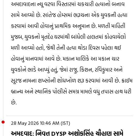
અમદાવાદના ન્યૂ વટવા વિસ્તારમાં ચકચારી હત્યાનો બનાવ
સામે આવ્યો છે. સાંતેજ હોમ્સમાં ભરૂચના એક યુવકની હત્યા
કરવામાં આવી હોવાનું પ્રાથમિક અનુમાન છે. મળતી માહિતી
મુજબ, યુવકનો મૃતદેહ ઘરમાંથી બાંધેલી હાલતમાં કોહવાયેલો
મળી આવ્યો હતો, જેથી તેની હત્યા થોડા દિવસ પહેલા થઈ
હોવાનું માનવામાં આવે છે. મકાન માલિકે આ મકાન ચાર
યુવકોને ભાડે આપ્યું હતું, જેમાં રાજુ, કિશન, રવિકુમાર અને
સૂરજ નામના શખ્સોની શોધખોળ શરૂ કરવામાં આવી છે. ક્રાઈમ
બ્રાન્ચ અને સ્થાનિક પોલીસે સમગ્ર મામલે વધુ તપાસ હાથ ધરી
છે.
28 May 2026 10:46 AM (IST)
અમદવાદ: નિવૃત્ત DYSP અશોકસિંહ ચૌહાણ સામે