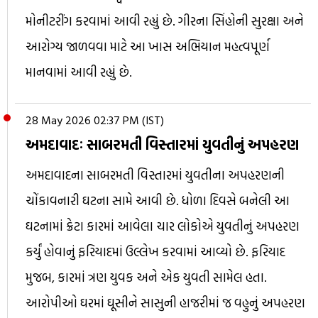
મોનીટરીંગ કરવામાં આવી રહ્યું છે. ગીરના સિંહોની સુરક્ષા અને
આરોગ્ય જાળવવા માટે આ ખાસ અભિયાન મહત્વપૂર્ણ
માનવામાં આવી રહ્યું છે.
28 May 2026 02:37 PM (IST)
અમદાવાદઃ સાબરમતી વિસ્તારમાં યુવતીનું અપહરણ
અમદાવાદના સાબરમતી વિસ્તારમાં યુવતીના અપહરણની
ચોંકાવનારી ઘટના સામે આવી છે. ધોળા દિવસે બનેલી આ
ઘટનામાં ક્રેટા કારમાં આવેલા ચાર લોકોએ યુવતીનું અપહરણ
કર્યું હોવાનું ફરિયાદમાં ઉલ્લેખ કરવામાં આવ્યો છે. ફરિયાદ
મુજબ, કારમાં ત્રણ યુવક અને એક યુવતી સામેલ હતા.
આરોપીઓ ઘરમાં ઘૂસીને સાસુની હાજરીમાં જ વહુનું અપહરણ