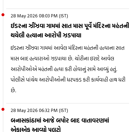
28 May 2026 08:03 PM (IST)
ઈડરના ઝીંઝવા ગામમાં સાત માસ પૂર્વે મંદિરના મહંતની
થયેલી હત્યાના આરોપી ઝડપાયા
ઈડરના ઝીંઝવા ગામમાં આવેલ મંદિરના મહંતની હત્યાના સાત
માસ બાદ હત્યારાઓ ઝડપાયા છે. ચોરીના ઇરાદે આવેલ
આરોપીઓએ મહંતની હત્યા કરી હોવાનું સામે આવ્યું હતું.
પોલીસે પાંચેય આરોપીઓની ધરપકડ કરી કાર્યવાહી હાથ ધરી
છે.
28 May 2026 06:32 PM (IST)
બનાસકાંઠામાં આજે બપોર બાદ વાતાવરણમાં
એકાએક આવ્યો પલટો