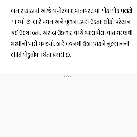
બનાસકાંઠામાં આજે બપોર બાદ વાતાવરણમાં એકાએક પલટો
આવ્યો છે. ભારે પવન અને ધૂળની ડમરી ઉડતા, લોકો પરેશાન
થઈ ઉઠ્યા હતા. અસહ્ય ઉકળાટ વચ્ચે બદલાયેલા વાતાવરણથી
ગરમીનો પારો ગગડ્યો. ભારે પવનથી ઉભા પાકને નુકસાનની
ભીતિ ખેડૂતોમાં ચિંતા પ્રસરી છે.