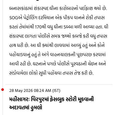
બનાસકાંઠામાં શંકાસ્પદ ઘીના કારોબારનો પર્દાફાશ થયો છે.
SOGએ પેટ્રોલિંગ દરમિયાન એક પીકપ વાનને રોકી તપાસ
કરતાં તેમાંમાંથી 170થી વધુ ઘીના ડબ્બા મળી આવ્યા હતા. ઘી
શંકાસ્પદ લાગતા પોલીસે સમગ્ર જથ્થો કબજે કરી વધુ તપાસ
હાથ ધરી છે. આ ઘી ક્યાંથી લાવવામાં આવ્યું હતું અને કોને
પહોંચાડવાનું હતું તે અંગે વાહનચાલકની પૂછપરછ કરવામાં
આવી રહી છે. ઘટનાને પગલે પોલીસે પુરવઠાની ચેઇન અને
સંડોવાયેલા લોકો સુધી પહોંચવા તપાસ તેજ કરી છે.
28 May 2026 08:24 AM (IST)
મહીસાગરઃ વિરપુરમાં ફેસબુક સ્ટોરી મૂકવાની
અદાવતમાં હુમલો