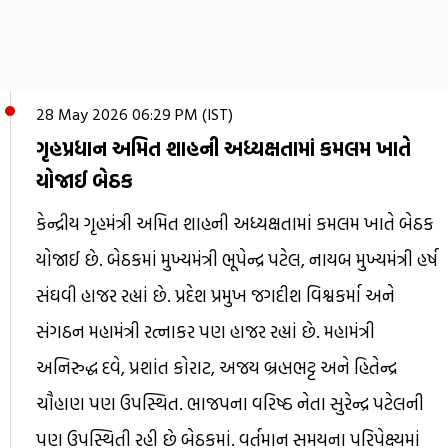
28 May 2026 06:29 PM (IST)
ગૃહપ્રધાન અમિત શાહની અધ્યક્ષતામાં કમલમ ખાતે
યોજાઈ બેઠક
કેન્દ્રીય ગૃહમંત્રી અમિત શાહની અધ્યક્ષતામાં કમલમ ખાતે બેઠક
યોજાઈ છે. બેઠકમાં મુખ્યમંત્રી ભૂપેન્દ્ર પટેલ, નાયબ મુખ્યમંત્રી હર્ષ
સંઘવી હાજર રહ્યાં છે. પ્રદેશ પ્રમુખ જગદીશ વિશ્વકર્મા અને
સંગઠન મહામંત્રી રત્નાકર પણ હાજર રહ્યાં છે. મહામંત્રી
અનિરુદ્ધ દવે, પ્રશાંત કોરાટ, અજય બ્રહ્મભટ્ટ અને હિતેન્દ્ર
ચૌહાણ પણ ઉપસ્થિત. ભાજપના વરિષ્ઠ નેતા સુરેન્દ્ર પટેલની
પણ ઉપસ્થિતી રહી છે બેઠકમાં. વર્તમાન સમયના પરિપેક્ષ્યમાં