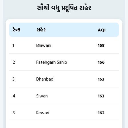
સૌથી વધુ પ્રદૂષિત શહેર
રેન્ક
શહેર
AQI
1
Bhiwani
168
2
Fatehgarh Sahib
166
3
Dhanbad
163
4
Siwan
163
5
Rewari
162