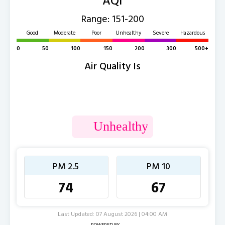
Range: 151-200
Good
Moderate
Poor
Unhealthy
Severe
Hazardous
0
50
100
150
200
300
500+
Air Quality Is
Unhealthy
PM 2.5
PM 10
74
67
Last Updated: 07 August 2026 | 04:00 AM
POWERED BY