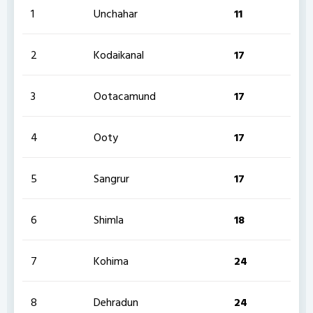
1
Unchahar
11
2
Kodaikanal
17
3
Ootacamund
17
4
Ooty
17
5
Sangrur
17
6
Shimla
18
7
Kohima
24
8
Dehradun
24