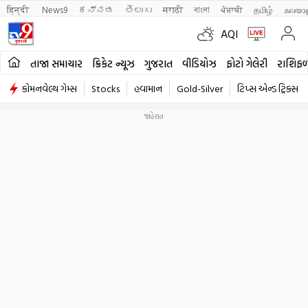
हिन्दी 
News9
ಕನ್ನಡ
తెలుగు
मराठी
বাংলা
ਪੰਜਾਬੀ
தமிழ்
മലയാ
AQI
તાજા સમાચાર
ક્રિકેટ ન્યૂઝ
ગુજરાત
વીડિયોઝ
ફોટો ગેલેરી
રાશિફ
કોમનવેલ્થ ગેમ્સ
Stocks
હવામાન
Gold-Silver
ટિપ્સ એન્ડ ટ્રિક્સ