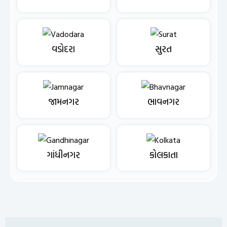
વડોદરા
સુરત
જામનગર
ભાવનગર
ગાંધીનગર
કોલકાતા