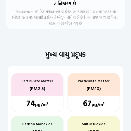
હાનિકારક છે.
Disclaimer: સિગારેટ-સમકક્ષ અંદાજ છેલ્લા 24 કલાક દરમિયાનના PM2.5 ના
સરેરાશ સ્તર પર આધારિત છે અને એવું માનીને ચાલે છે કે, આ સમયગાળા દરમિયાન
સતત એક્સપોઝર થયું છે.
મુખ્ય વાયુ પ્રદૂષક
Particulate Matter
Particulate Matter
(PM2.5)
(PM10)
74
67
µg/m³
µg/m³
Carbon Monoxide
Sulfur Dioxide