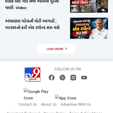
કલાક બાદ પણ નથી ઓસર્યા પૂરના
પાણી- Video
અંબાલાલ પટેલની મોટી આગાહી ,
વરસાદનો ફરી એક રાઉન્ડ શરુ થશે
LOAD MORE
FOLLOW US ON
Contact Us
About Us
Advertise With Us