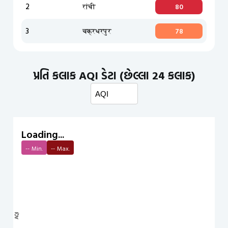
2
रांची
80
3
चक्रधरपुर
78
પ્રતિ કલાક AQI ડેટા (છેલ્લા 24 કલાક)
Loading...
--
Min.
--
Max.
AQI