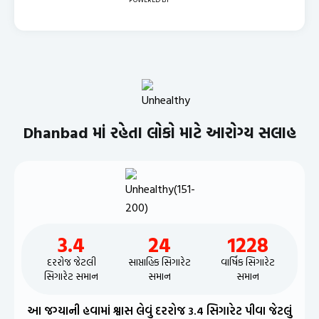
Dhanbad માં રહેતા લોકો માટે આરોગ્ય સલાહ
3.4
24
1228
દરરોજ જેટલી
સાપ્તાહિક સિગારેટ
વાર્ષિક સિગારેટ
સિગારેટ સમાન
સમાન
સમાન
આ જગ્યાની હવામાં શ્વાસ લેવું દરરોજ 3.4 સિગારેટ પીવા જેટલું