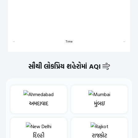
--
Time
--
સૌથી લોકપ્રિય શહેરોમાં AQI
અમદાવાદ
મુંબઇ
દિલ્હી
રાજકોટ