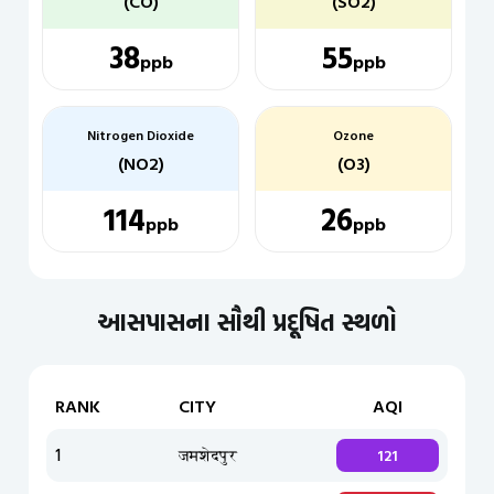
(CO)
(SO2)
38
55
ppb
ppb
Nitrogen Dioxide
Ozone
(NO2)
(O3)
114
26
ppb
ppb
આસપાસના સૌથી પ્રદૂષિત સ્થળો
RANK
CITY
AQI
1
जमशेदपुर
121