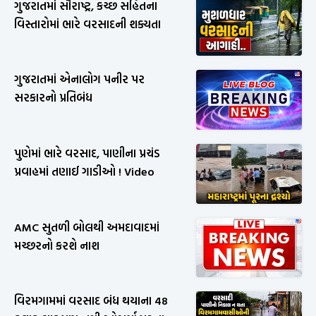
ગુજરાતમાં સૌરાષ્ટ્ર, કચ્છ સહિતના
વિસ્તારોમાં ભારે વરસાદની શક્યતા
ગુજરાતમાં એનાલોગ પનીર પર
સરકારનો પ્રતિબંધ
પુણેમાં ભારે વરસાદ, પાણીના પ્રચંડ
પ્રવાહમાં તણાઈ ગાડીઓ ! Video
AMC સુતળી બોલથી અમદાવાદમાં
મચ્છરનો કરશે નાશ
વિરમગામમાં વરસાદ બંધ થયાના 48