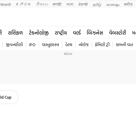
News9
ಕನ್ನಡ
తెలుగు
मराठी
বাংলা
ਪੰਜਾਬੀ
தமிழ்
മലയാളം
मनी9
રી
રાશિફળ
ટેકનોલોજી
રાષ્ટ્રીય
વર્લ્ડ
બિઝનેસ
વેબસ્ટોરી
મ
જીવનશૈલી
IPO
વાસ્તુશાસ્ત્ર
હેલ્થ
નોલેજ
ફેમિલી ટ્રી
કામની વાત
ld Cup