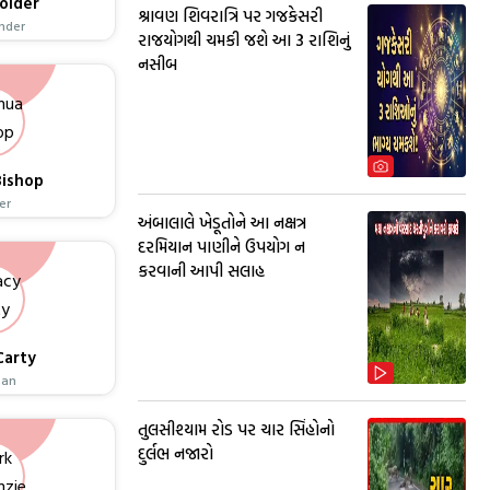
older
શ્રાવણ શિવરાત્રિ પર ગજકેસરી
nder
રાજયોગથી ચમકી જશે આ 3 રાશિનું
નસીબ
Bishop
er
અંબાલાલે ખેડૂતોને આ નક્ષત્ર
દરમિયાન પાણીને ઉપયોગ ન
કરવાની આપી સલાહ
Carty
man
તુલસીશ્યામ રોડ પર ચાર સિંહોનો
દુર્લભ નજારો