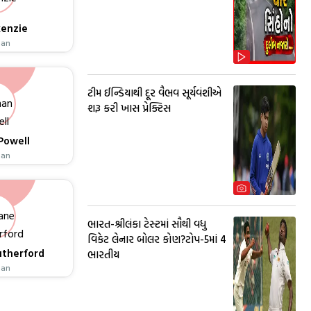
kenzie
man
ટીમ ઈન્ડિયાથી દૂર વૈભવ સૂર્યવંશીએ
શરૂ કરી ખાસ પ્રેક્ટિસ
Powell
man
ભારત-શ્રીલંકા ટેસ્ટમાં સૌથી વધુ
વિકેટ લેનાર બોલર કોણ?ટોપ-5માં 4
utherford
ભારતીય
man