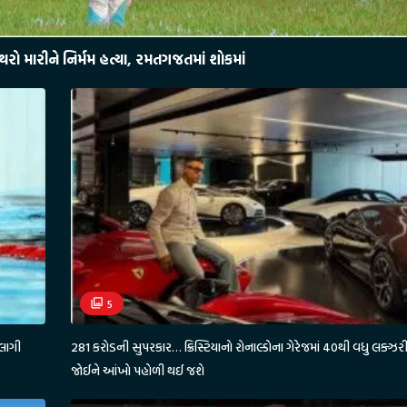
 મારીને નિર્મમ હત્યા, રમતગજતમાં શોકમાં
5
લાગી
281 કરોડની સુપરકાર… ક્રિસ્ટિયાનો રોનાલ્ડોના ગેરેજમાં 40થી વધુ લક્ઝર
જોઈને આંખો પહોળી થઈ જશે