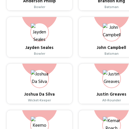
Anderson Phillip
Brandon King
Bowler
Batsman
Jayden Seales
John Campbell
Bowler
Batsman
Joshua Da Silva
Justin Greaves
Wicket-Keeper
All-Rounder