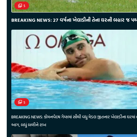
5
BREAKING NEWS: 27 વર્ષના ખેલાડીની તેના ઘરની બહાર જ પથ્થરો
5
BREAKING NEWS: કોમનવેલ્થ ગેમ્સમાં સૌથી વધુ મેડલ જીતનાર ખેલાડીના ઘરમાં 
આગ, બધું બળીને રાખ