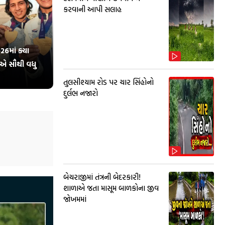
કરવાની આપી સલાહ
26માં ક્યા
એ સૌથી વધુ
તુલસીશ્યામ રોડ પર ચાર સિંહોનો
દુર્લભ નજારો
બેચરાજીમાં તંત્રની બેદરકારી!
શાળાએ જતા માસૂમ બાળકોના જીવ
જોખમમાં