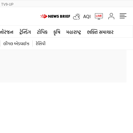
TV9-UP
AQI
નોરંજન
ટ્રેન્ડિંગ
ટોપિક
કૃષિ
મહારાષ્ટ્ર
ભક્તિ સમાચાર
લીગલ એડવાઈઝ
રેસિપી