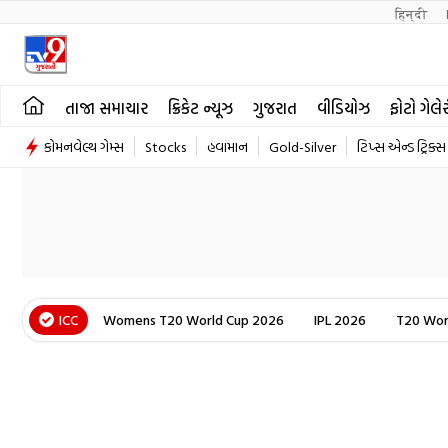
हिन्दी 
તાજા સમાચાર
ક્રિકેટ ન્યૂઝ
ગુજરાત
વીડિયોઝ
ફોટો ગેલે
કોમનવેલ્થ ગેમ્સ
Stocks
હવામાન
Gold-Silver
ટિપ્સ એન્ડ ટ્રિક્સ
ICC
Womens T20 World Cup 2026
IPL 2026
T20 Wor