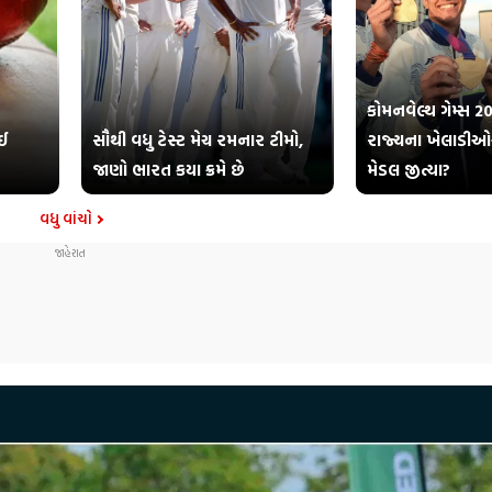
કોમનવેલ્થ ગેમ્સ 20
કઈ
સૌથી વધુ ટેસ્ટ મેચ રમનાર ટીમો,
રાજ્યના ખેલાડીઓ
જાણો ભારત કયા ક્રમે છે
મેડલ જીત્યા?
વધુ વાંચો