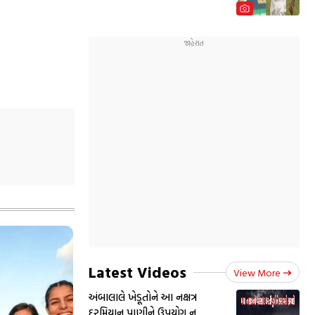
Latest Videos
View More
અંબાલાલે ખેડૂતોને આ નક્ષત્ર
દરમિયાન પાણીને ઉપયોગ ન