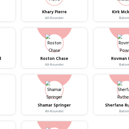
Khary Pierre
Kirk Mc
All-Rounder
Bats
d
Roston Chase
Rovman 
All-Rounder
Bats
Shamar Springer
Sherfane R
All-Rounder
Bats