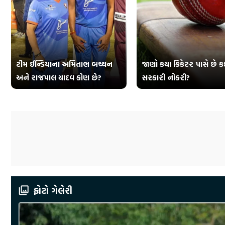
ટીમ ઈન્ડિયાના અમિતાભ બચ્ચન
જાણો કયા ક્રિકેટર પાસે છે 
અને રાજપાલ યાદવ કોણ છે?
સરકારી નોકરી?
ફોટો ગેલેરી