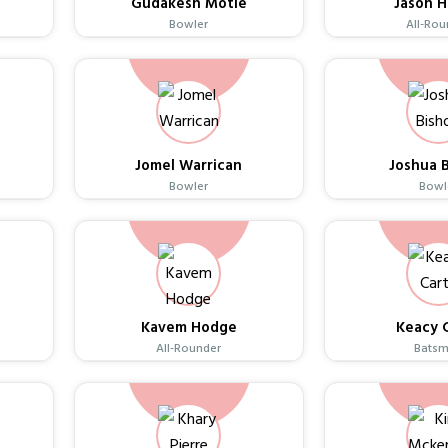
Gudakesh Motie
Jason H
Bowler
All-Rou
Jomel Warrican
Joshua 
Bowler
Bowl
Kavem Hodge
Keacy 
All-Rounder
Bats