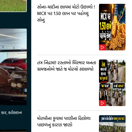
સોના-ચાંદીના ભાવમાં મોટો ઉછાળો !
MCX પર ₹1.50 લાખ પર પહોચ્યું
સોનું
તંત્ર નિદ્રામાં! રસ્તાઓ બિસ્માર બનતા
ગ્રામજનોએ જાતે જ મોરચો સંભાળ્યો
ી કાર, કલેક્શન
મોરબીના કૂવામાં પાણીના હિલોળા
પાછળનું કારણ જાણો