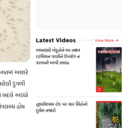
Latest Videos
View More
અંબાલાલે ખેડૂતોને આ નક્ષત્ર
દરમિયાન પાણીને ઉપયોગ ન
કરવાની આપી સલાહ
શરૂઆતમાં આશરે
રેલી ડુંગળી
ને બદલે અડધો
તુલસીશ્યામ રોડ પર ચાર સિંહોનો
 ઉપલબ્ધ હોય
દુર્લભ નજારો