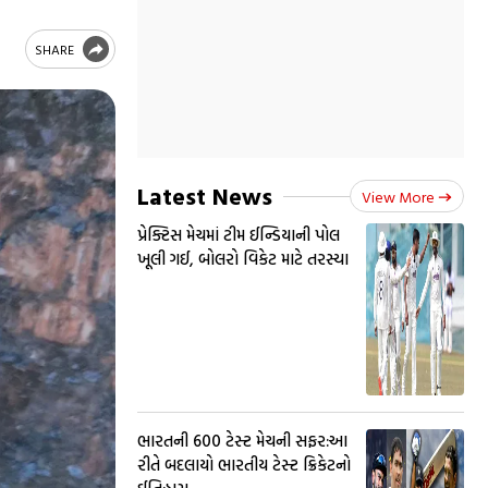
SHARE
Latest News
View More
પ્રેક્ટિસ મેચમાં ટીમ ઈન્ડિયાની પોલ
ખૂલી ગઈ, બોલરો વિકેટ માટે તરસ્યા
ભારતની 600 ટેસ્ટ મેચની સફર:આ
રીતે બદલાયો ભારતીય ટેસ્ટ ક્રિકેટનો