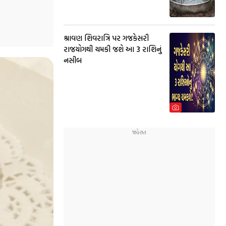
શ્રાવણ શિવરાત્રિ પર ગજકેસરી
રાજયોગથી ચમકી જશે આ 3 રાશિનું
નસીબ