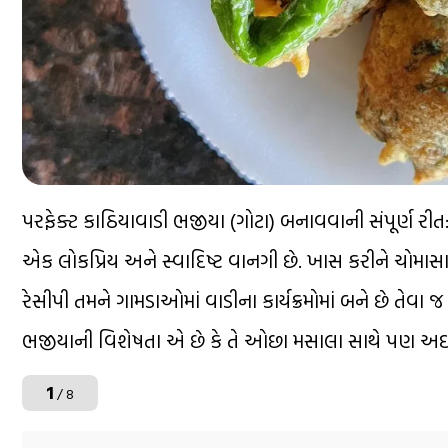
પરફેક્ટ કાઠિયાવાડી ભજીયા (ગોટા) બનાવવાની સંપૂર્ણ રીત:
એક લોકપ્રિય અને સ્વાદિષ્ટ વાનગી છે. ખાસ કરીને ચોમા
રેસીપી તમને ગામડાઓમાં વાડીના કાર્યક્રમોમાં બને છે ત
ભજીયાની વિશેષતા એ છે કે તે ઓછા મસાલા સાથે પણ અદભ
1
/ 8