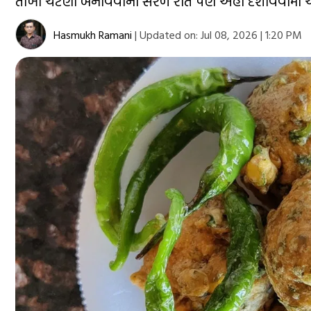
તીખી ચટણી બનાવવાની સરળ રીત પણ અહીં દર્શાવવામાં 
Hasmukh Ramani
|
Updated on:
Jul 08, 2026 | 1:20 PM