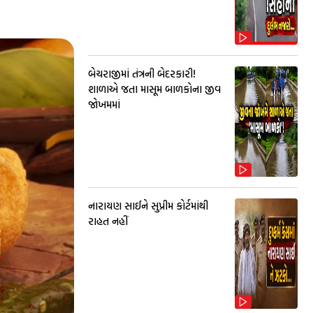
બેચરાજીમાં તંત્રની બેદરકારી!
શાળાએ જતા માસૂમ બાળકોના જીવ
જોખમમાં
નારાયણ સાઈને સુપ્રીમ કોર્ટમાંથી
રાહત નહીં