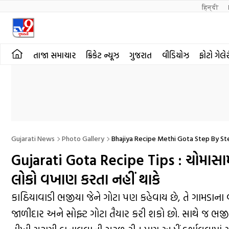
हिन्दी 
તાજા સમાચાર
ક્રિકેટ ન્યૂઝ
ગુજરાત
વીડિયોઝ
ફોટો ગેલે
Gujarati News
Photo Gallery
Bhajiya Recipe Methi Gota Step By S
Gujarati Gota Recipe Tips : ચોમાસા
લોકો વખાણ કરતા નહીં થાકે
કાઠિયાવાડી ભજીયા જેને ગોટા પણ કહેવાય છે, તે ગામડાના વાડ
જાળીદાર અને સોફ્ટ ગોટા તૈયાર કરી શકો છો. સાથે જ 