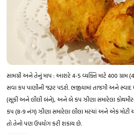
સામગ્રી અને તેનું માપ : આશરે 4-5 વ્યક્તિ માટે 400 ગ્ર
સવા કપ પાણીની જરૂર પડશે. ભજીયામાં તાજગી અને સ્વાદ ઉ
(સૂકી અને લીલી બંને), અને બે કપ ઝીણા સમારેલા કોથમ
કપ (8-9 નંગ) ઝીણા સમારેલા લીલા મરચાં અને એક મોટી 
તો તેનો પણ ઉપયોગ કરી શકાય છે.