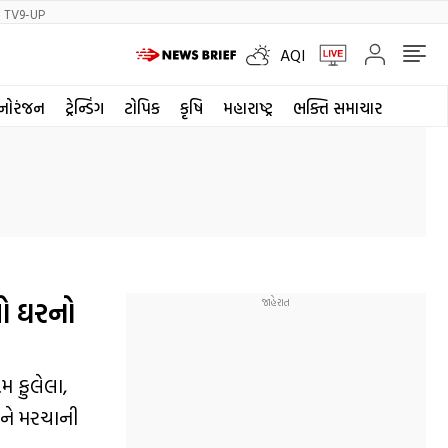
TV9-UP
AQI
નોરંજન
ટ્રેન્ડિંગ
ટોપિક
કૃષિ
મહારાષ્ટ્ર
ભક્તિ સમાચાર
તો ઘરનો
મ ફુલેલા,
ને મરચાની