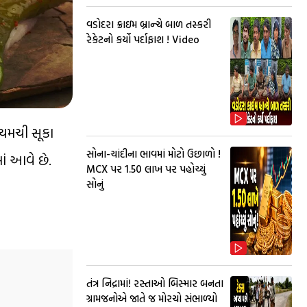
વડોદરા ક્રાઇમ બ્રાન્ચે બાળ તસ્કરી
રેકેટનો કર્યો પર્દાફાશ ! Video
 ચમચી સૂકા
સોના-ચાંદીના ભાવમાં મોટો ઉછાળો !
ં આવે છે.
MCX પર ₹1.50 લાખ પર પહોચ્યું
સોનું
તંત્ર નિદ્રામાં! રસ્તાઓ બિસ્માર બનતા
ગ્રામજનોએ જાતે જ મોરચો સંભાળ્યો