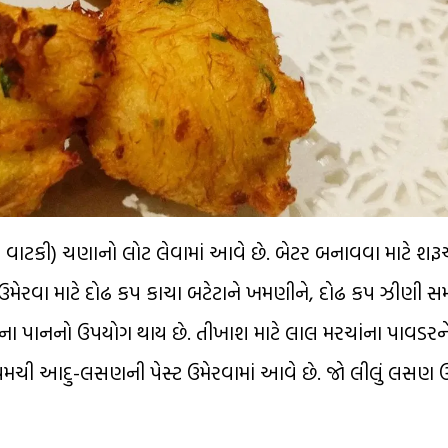
ામ (4 વાટકી) ચણાનો લોટ લેવામાં આવે છે. બેટર બનાવવા માટે 
મેરવા માટે દોઢ કપ કાચા બટેટાને ખમણીને, દોઢ કપ ઝીણી સમા
ીરના પાનનો ઉપયોગ થાય છે. તીખાશ માટે લાલ મરચાંના પાવડર
ચમચી આદુ-લસણની પેસ્ટ ઉમેરવામાં આવે છે. જો લીલું લસણ