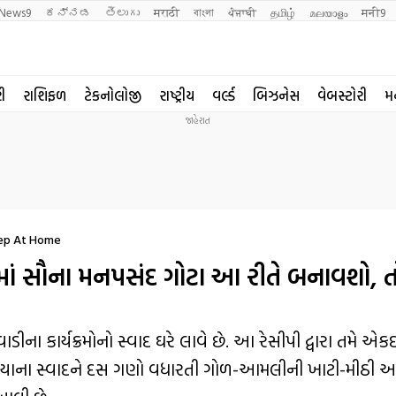
News9
ಕನ್ನಡ
తెలుగు
मराठी
বাংলা
ਪੰਜਾਬੀ
தமிழ்
മലയാളം
मनी9
રી
રાશિફળ
ટેકનોલોજી
રાષ્ટ્રીય
વર્લ્ડ
બિઝનેસ
વેબસ્ટોરી
મ
tep At Home
માં સૌના મનપસંદ ગોટા આ રીતે બનાવશો, 
ીના કાર્યક્રમોનો સ્વાદ ઘરે લાવે છે. આ રેસીપી દ્વારા તમે એકદ
ભજીયાના સ્વાદને દસ ગણો વધારતી ગોળ-આમલીની ખાટી-મીઠી અ