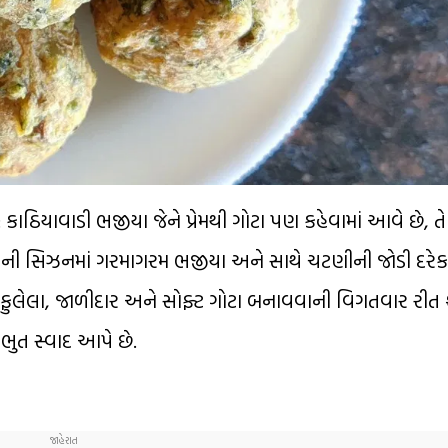
 કાઠિયાવાડી ભજીયા જેને પ્રેમથી ગોટા પણ કહેવામાં આવે છે, ત
સાની સિઝનમાં ગરમાગરમ ભજીયા અને સાથે ચટણીની જોડી દરેક
ેવા જ ફુલેલા, જાળીદાર અને સોફ્ટ ગોટા બનાવવાની વિગતવાર ર
ુત સ્વાદ આપે છે.