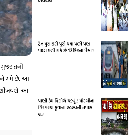
ઈતિહાસ
ટ્રેન મુસાફરી પૂરી થયા પછી પણ
પાછા મળી શકે છે 'ટિકિટના પૈસા'!
ે ગુજરાતની
ને ગમે છે. આ
ીત શીખવશે. આ
પાણી કેમ હિલોળે ચડ્યું..! મોરબીના
વિરપરડા કૂવાના રહસ્યની તપાસ
શરૂ