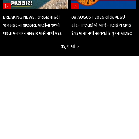
BREAKING NEWS : રાજકોટમાં ફરી
08 AUGUST 2026 રાશિફળ: કઈ
જળસંકટના ભણકારા, પાણીનો જથ્થો
રાશિના જાતકોએ આજે નાણાકીય લેવડ-
ઘટતા મનપાએ સરકાર પાસે માગી મદદ
દેવડમાં રાખવી સાવચેતી? જુઓ VIDEO
વધુ વાંચો