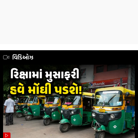
વિડિઓઝ