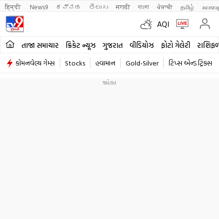
हिन्दी 
News9
ಕನ್ನಡ
తెలుగు
मराठी
বাংলা
ਪੰਜਾਬੀ
தமிழ்
മലയാ
AQI
તાજા સમાચાર
ક્રિકેટ ન્યૂઝ
ગુજરાત
વીડિયોઝ
ફોટો ગેલેરી
રાશિફ
કોમનવેલ્થ ગેમ્સ
Stocks
હવામાન
Gold-Silver
ટિપ્સ એન્ડ ટ્રિક્સ