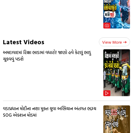
Latest Videos
View More
અમદાવાદમાં રિક્ષા ભાડામાં વધારો! જાણો હવે કેટલું ભાડુ
ચૂકવવું પડશે
વડાપ્રધાન મોદીના નશા મુક્ત યુવા અભિયાન અંતગત ભરૂચ
SOG એક્શન મોડમાં