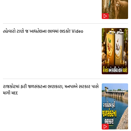
તહેવારો ટાણે જ ખાદ્યતેલના ભાવમાં ભડકો! Video
રાજકોટમાં ફરી જળસંકટના ભણકારા, મનપાએ સરકાર પાસે
માગી મદદ