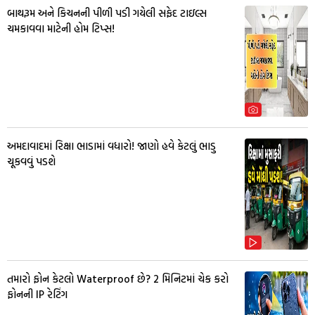
બાથરૂમ અને કિચનની પીળી પડી ગયેલી સફેદ ટાઇલ્સ
ચમકાવવા માટેની હોમ ટિપ્સ!
અમદાવાદમાં રિક્ષા ભાડામાં વધારો! જાણો હવે કેટલું ભાડુ
ચૂકવવું પડશે
તમારો ફોન કેટલો Waterproof છે? 2 મિનિટમાં ચેક કરો
ફોનની IP રેટિંગ