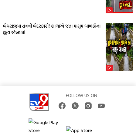
બેચરાજીમાં તંત્રની બેદરકારી! શાળાએ જતા માસૂમ બાળકોના
જીવ જોખમમાં
FOLLOW US ON