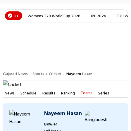
ICC
Womens T20 World Cup 2026
IPL 2026
T20 Wor
Gujarati News
Sports
Cricket
Nayeem Hasan
Teams
News
Schedule
Results
Ranking
Series
Nayeem Hasan
Bowler
Off break