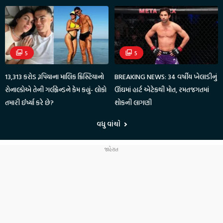
5
5
13,313 કરોડ રૂપિયાના માલિક ક્રિસ્ટિયાનો
BREAKING NEWS: 34 વર્ષીય ખેલાડીનું
રોનાલ્ડોએ તેની ગર્લફ્રેન્ડને કેમ કહ્યું- લોકો
ઊંઘમાં હાર્ટ એટેકથી મોત, રમતજગતમાં
તમારી ઈર્ષ્યા કરે છે?
શોકની લાગણી
વધુ વાંચો