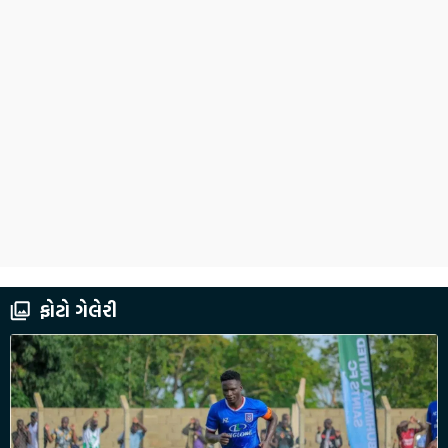
ફોટો ગેલેરી