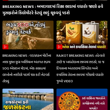
BREAKING NEWS : અમદાવાદમાં રિક્ષા ભાડામાં વધારો! જાણો હવે
મુસાફરોને કિલોમીટરે કેટલું ભાડું ચૂકવવું પડશે
BREAKING NEWS : વડાપ્રધાન મોદીના
RAJKOT BREAKING NEWS: તહેવારો
નશા મુક્ત યુવા અભિયાન અંતગત ભરૂચ
ટાણે જ ખાદ્યતેલના ભાવમાં ભડકો, 10 જ
SOG એક્શન મોડમાં, એક સપ્તાહમાં
દિવસના અંતરાલમાં સિંગતેલ અને
લાખોનો નશીલો પદાર્થ જપ્ત કરી નેટવર્ક
કપાસિયા તેલના ભાવમાં ઝીંકાયો વધારો!
તોડ્યું
જુઓ VIDEO