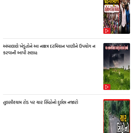
અંબાલાલે ખેડૂતોને આ નક્ષત્ર દરમિયાન પાણીને ઉપયોગ ન
કરવાની આપી સલાહ
તુલસીશ્યામ રોડ પર ચાર સિંહોનો દુર્લભ નજારો