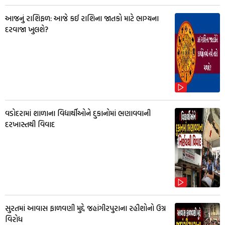
આજનું રાશિફળ: આજે કઈ રાશિના જાતકો માટે ભાગ્યના
દરવાજા ખુલશે?
વડોદરામાં શાળાના વિદ્યાર્થીઓને દુકાનોમાં ભણાવવાની
દરખાસ્તથી વિવાદ
સુરતમાં આવાસ ફાળવણી મુદ્દે જહાંગીરપુરાના રહીશોનો ઉગ્ર
વિરોધ