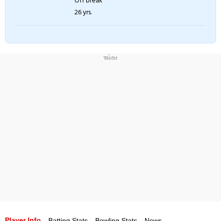
26 yrs.
Player Info
Batting Stats
Bowling Stats
News