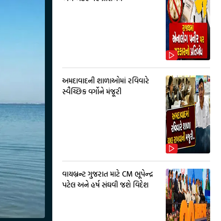
અમદાવાદની શાળાઓમાં રવિવારે
સ્વૈચ્છિક વર્ગોને મંજૂરી
વાયબ્રન્ટ ગુજરાત માટે CM ભૂપેન્દ્ર
પટેલ અને હર્ષ સંઘવી જશે વિદેશ