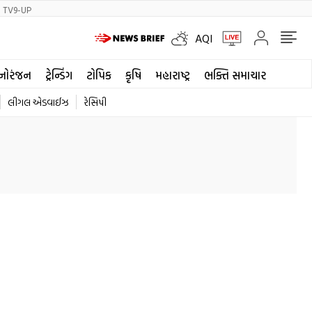
TV9-UP
AQI
નોરંજન
ટ્રેન્ડિંગ
ટોપિક
કૃષિ
મહારાષ્ટ્ર
ભક્તિ સમાચાર
લીગલ એડવાઈઝ
રેસિપી