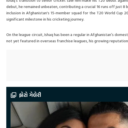
Ishaq's transition to senior cricket saw him make his T20 debut again
debut, he remained unbeaten, contributing a crucial 16 runs off just 8 ba
inclusion in Afghanistan's 15-member squad for the T20 World Cup 20
significant milestone in his cricketing journey.
On the league circuit, Ishaq has been a regular in Afghanistan’s domes
not yet featured in overseas franchise leagues, his growing reputati
ફોટો ગેલેરી