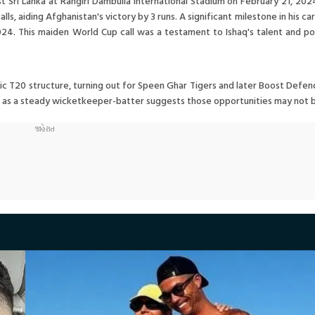
st Sri Lanka at Rangiri Dambulla International Stadium on February 21, 20
lls, aiding Afghanistan's victory by 3 runs. A significant milestone in his c
24. This maiden World Cup call was a testament to Ishaq's talent and pot
tic T20 structure, turning out for Speen Ghar Tigers and later Boost Defen
on as a steady wicketkeeper-batter suggests those opportunities may not 