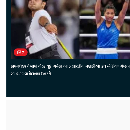
7
કોમનવેલ્થ ગેમ્સમાં ગોલ્ડ ચૂકી ગયેલા આ 5 ભારતીય ખેલાડીઓ હવે એશિયન ગેમ્સમા
રંગ બદલવા મેદાનમાં ઉતરશે