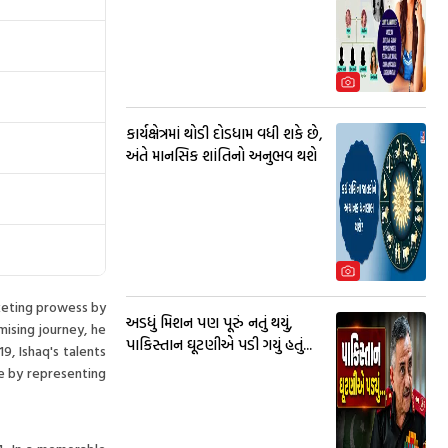
કાર્યક્ષેત્રમાં થોડી દોડધામ વધી શકે છે,
અંતે માનસિક શાંતિનો અનુભવ થશે
keting prowess by
અડધું મિશન પણ પૂરું નતું થયું,
ising journey, he
પાકિસ્તાન ઘૂટણીએ પડી ગયું હતું...
, Ishaq's talents
ge by representing