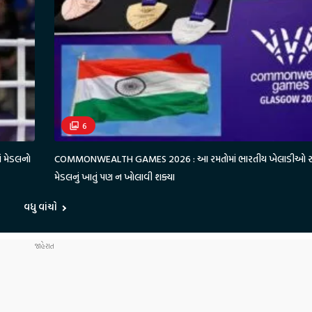
6
ં મેડલનો
COMMONWEALTH GAMES 2026 : આ રમતોમાં ભારતીય ખેલાડીઓ રહ્ય
મેડલનું ખાતું પણ ન ખોલાવી શક્યા
વધુ વાંચો