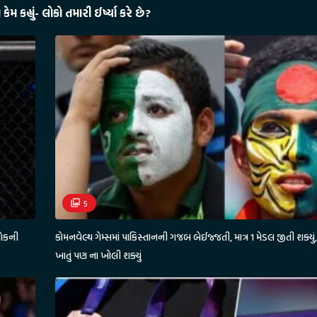
ેમ કહ્યું- લોકો તમારી ઈર્ષ્યા કરે છે?
5
શોકની
કોમનવેલ્થ ગેમ્સમાં પાકિસ્તાનની ગજબ બેઈજ્જતી, માત્ર 1 મેડલ જીતી શક્યું, 
ખાતું પણ ના ખોલી શક્યું