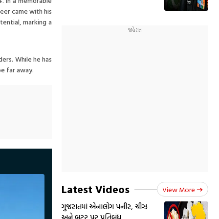
24. In a memorable
areer came with his
ential, marking a
ders. While he has
be far away.
Latest Videos
View More
ગુજરાતમાં એનાલોગ પનીર, ચીઝ
અને બટર પર પ્રતિબંધ