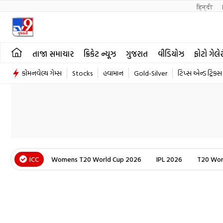
हिन्दी 
તાજા સમાચાર
ક્રિકેટ ન્યૂઝ
ગુજરાત
વીડિયોઝ
ફોટો ગેલે
કોમનવેલ્થ ગેમ્સ
Stocks
હવામાન
Gold-Silver
ટિપ્સ એન્ડ ટ્રિક્સ
ICC
Womens T20 World Cup 2026
IPL 2026
T20 Wor