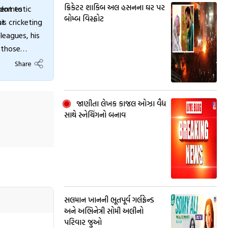
ક્રિકેટર શાકિબ અલ હસનના ઘર પર
ment to
s domestic
બોમ્બ વિસ્ફોટ
is cricketing
st
leagues, his
 those
Share
જાણીતા લેખક કાજલ ઓઝા વૈદ્ય
સાથે સ્નેચિંગનો બનાવ
સલમાન ખાનની ભૂતપૂર્વ ગર્લફ્રેન્ડ
અને અભિનેત્રી સોમી અલીનો
પરિવાર જુઓ