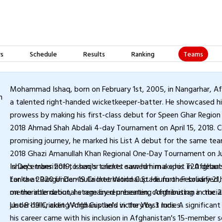
Teams
s
Schedule
Results
Ranking
Mohammad Ishaq, born on February 1st, 2005, in Nangarhar, Afg
a talented right-handed wicketkeeper-batter. He showcased his
prowess by making his first-class debut for Speen Ghar Region
2018 Ahmad Shah Abdali 4-day Tournament on April 15, 2018. Co
promising journey, he marked his List A debut for the same tea
2018 Ghazi Amanullah Khan Regional One-Day Tournament on Ju
In December 2019, Ishaq's talents earned him a spot in Afghani
Ishaq's transition to senior cricket saw him make his T20 debut 
for the 2020 Under-19 Cricket World Cup. He further solidified 
Lanka at Rangiri Dambulla International Stadium on February 21,
on the international stage by representing Afghanistan in the 
memorable debut, he remained unbeaten, contributing a crucial
Under-19 Cricket World Cup held in the West Indies.
just 8 balls, aiding Afghanistan's victory by 3 runs. A significant
his career came with his inclusion in Afghanistan's 15-member 