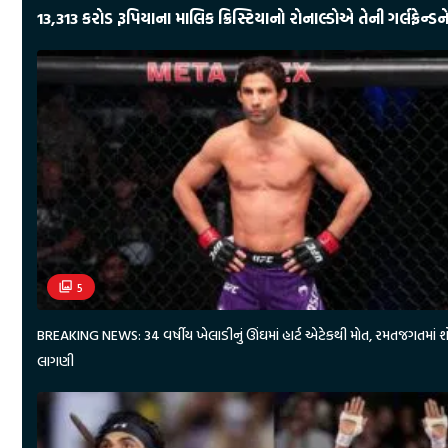
13,313 કરોડ રૂપિયાના માલિક ક્રિસ્ટિયાનો રોનાલ્ડોએ તેની ગર્લફ્રેન્ડને ક
5
BREAKING NEWS: 34 વર્ષીય ખેલાડીનું ઊંઘમાં હાર્ટ એટેકથી મોત, રમતજગતમાં 
લાગણી