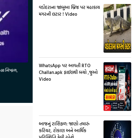
વડોદરાના જાંબુઆ બ્રિજ પર મહાકાય
મગરની લટાર ! Video
WhatsApp પર આવતી RTO
ા નિષ્ફળ,
Challan.apk ફાઈલથી બચો ,જુઓ
Video
આજનું રાશિફળ: જાણો તમારું
કરિયર, રોકાણ અને આર્થિક
પરિસ્થિતિ કેવી રહેશે