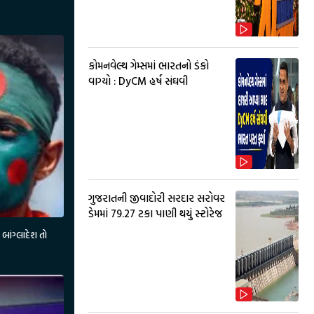
કોમનવેલ્થ ગેમ્સમાં ભારતનો ડંકો
વાગ્યો : DyCM હર્ષ સંઘવી
ગુજરાતની જીવાદોરી સરદાર સરોવર
ડેમમાં 79.27 ટકા પાણી થયું સ્ટોરેજ
બાંગ્લાદેશ તો