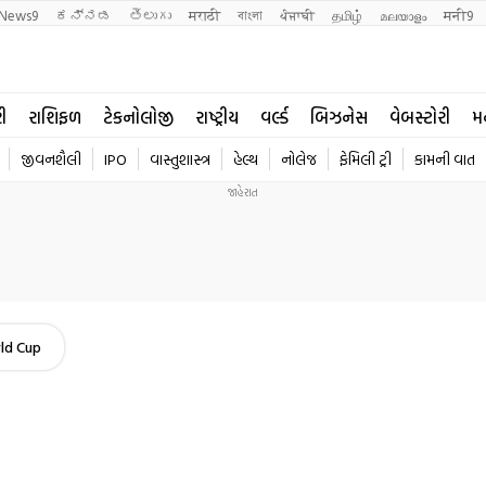
News9
ಕನ್ನಡ
తెలుగు
मराठी
বাংলা
ਪੰਜਾਬੀ
தமிழ்
മലയാളം
मनी9
રી
રાશિફળ
ટેકનોલોજી
રાષ્ટ્રીય
વર્લ્ડ
બિઝનેસ
વેબસ્ટોરી
મ
જીવનશૈલી
IPO
વાસ્તુશાસ્ત્ર
હેલ્થ
નોલેજ
ફેમિલી ટ્રી
કામની વાત
ld Cup