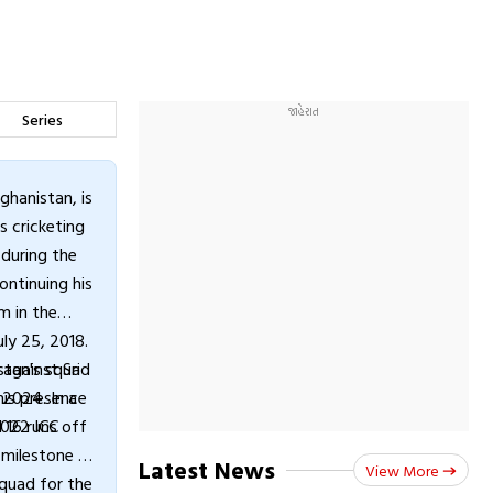
Series
hanistan, is
 cricketing
 during the
ntinuing his
m in the
ly 25, 2018.
stan's squad
against Sri
his presence
 2024. In a
2022 ICC
 16 runs off
 milestone in
Latest News
View More
squad for the