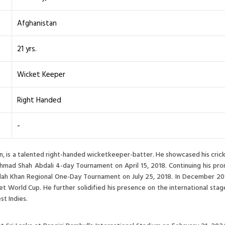
Afghanistan
21 yrs.
Wicket Keeper
Right Handed
-
n, is a talented right-handed wicketkeeper-batter. He showcased his cric
hmad Shah Abdali 4-day Tournament on April 15, 2018. Continuing his prom
lah Khan Regional One-Day Tournament on July 25, 2018. In December 2019
t World Cup. He further solidified his presence on the international sta
st Indies.