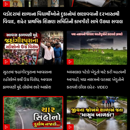
વડોદરામાં શાળાના વિદ્યાર્થીઓને દુકાનોમાં ભણાવવાની દરખાસ્તથી
વિવાદ, શહેર પ્રાથમિક શિક્ષણ સમિતિની કામગીરી સામે ઉઠ્યા સવાલ
સુરતમાં જહાંગીરપુરાના આવાસના
અંબાલાલ પટેલે ખેડૂતો માટે કરી મહત્વની
રહીશોએ કર્યો ઉગ્ર વિરોધ, આવાસ
આગાહી, મઘા નક્ષત્રનો વરસાદ ખેડૂતોને
ફાળવણી મુદ્દે લોકોમાં ભારે આક્રોશ
કરાવશે લીલા લહેર- VIDEO