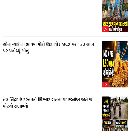
સોના-ચાંદીના ભાવમાં મોટો ઉછાળો ! MCX પર ₹1.50 લાખ
પર પહોચ્યું સોનું
તંત્ર નિદ્રામાં! રસ્તાઓ બિસ્માર બનતા ગ્રામજનોએ જાતે જ
મોરચો સંભાળ્યો