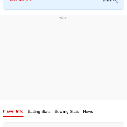
while in catching the attention of the selectors but
finally, after some decent all-round performance against
India A in mid-2019, Linde was named in South Africa's
T20I squad as a replacement for JJ Smuts, who missed
the bus on fitness grounds. He didn't get the chance to
make his debut though. Later on, Linde was included in
the South African Test squad, replacing Keshav Maharaj
who picked up a shoulder injury.
Player Info
Batting Stats
Bowling Stats
News