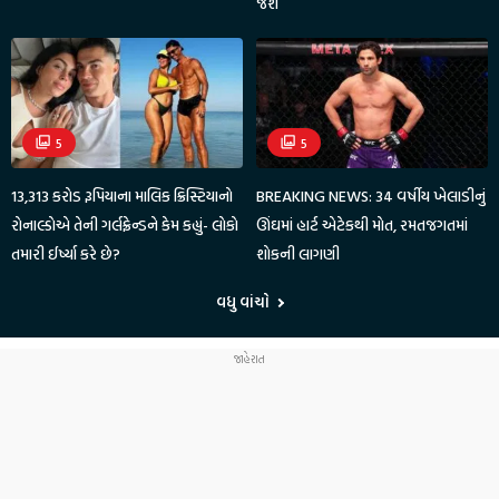
જશે
5
5
13,313 કરોડ રૂપિયાના માલિક ક્રિસ્ટિયાનો
BREAKING NEWS: 34 વર્ષીય ખેલાડીનું
રોનાલ્ડોએ તેની ગર્લફ્રેન્ડને કેમ કહ્યું- લોકો
ઊંઘમાં હાર્ટ એટેકથી મોત, રમતજગતમાં
તમારી ઈર્ષ્યા કરે છે?
શોકની લાગણી
વધુ વાંચો