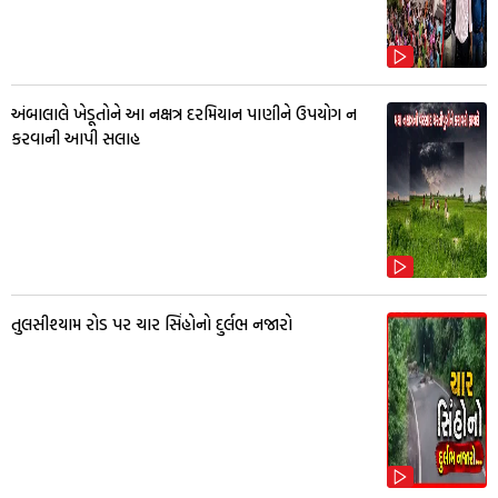
અંબાલાલે ખેડૂતોને આ નક્ષત્ર દરમિયાન પાણીને ઉપયોગ ન
કરવાની આપી સલાહ
તુલસીશ્યામ રોડ પર ચાર સિંહોનો દુર્લભ નજારો