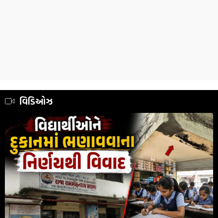
વિડિઓઝ