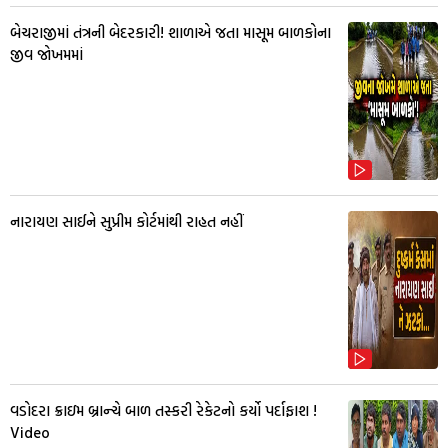
બેચરાજીમાં તંત્રની બેદરકારી! શાળાએ જતા માસૂમ બાળકોના
જીવ જોખમમાં
નારાયણ સાઈને સુપ્રીમ કોર્ટમાંથી રાહત નહીં
વડોદરા ક્રાઇમ બ્રાન્ચે બાળ તસ્કરી રેકેટનો કર્યો પર્દાફાશ !
Video