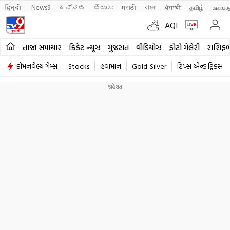
हिन्दी 
News9
ಕನ್ನಡ
తెలుగు
मराठी
বাংলা
ਪੰਜਾਬੀ
தமிழ்
മലയാ
AQI
તાજા સમાચાર
ક્રિકેટ ન્યૂઝ
ગુજરાત
વીડિયોઝ
ફોટો ગેલેરી
રાશિફ
કોમનવેલ્થ ગેમ્સ
Stocks
હવામાન
Gold-Silver
ટિપ્સ એન્ડ ટ્રિક્સ