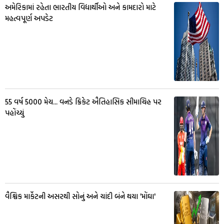
અમેરિકામાં રહેતા ભારતીય વિદ્યાર્થીઓ અને કામદારો માટે
મહત્વપૂર્ણ અપડેટ
55 વર્ષ 5000 મેચ... વનડે ક્રિકેટ ઐતિહાસિક સીમાચિહ્ન પર
પહોંચ્યું
વૈશ્વિક માર્કેટની અસરથી સોનું અને ચાંદી બંને થયા 'મોંઘા'