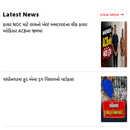
Latest News
View More
ફાયર NOC માટે લાંચનો ખેલ! અમદાવાદના ચીફ ફાયર
ઓફિસર ACBના જાળમાં
ગાંધીનગરમાં ફૂડ એન્ડ ડ્રગ વિભાગનો પર્દાફાશ