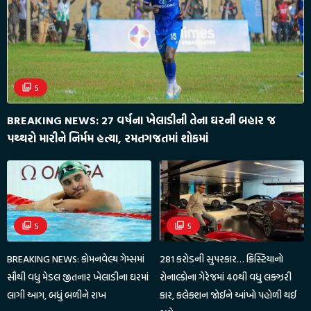
5
BREAKING NEWS: 27 વર્ષના ખેલાડીની તેના ઘરની બહાર જ
પથ્થરો મારીને નિર્મમ હત્યા, રમતગજતમાં શોકમાં
5
5
BREAKING NEWS: કોમનવેલ્થ ગેમ્સમાં
281 કરોડની સુપરકાર… ક્રિસ્ટિયાનો
સૌથી વધુ મેડલ જીતનાર ખેલાડીના ઘરમાં
રોનાલ્ડોના ગેરેજમાં 40થી વધુ લક્ઝરી
લાગી આગ, બધું બળીને રાખ
કાર, કલેક્શન જોઈને આંખો પહોળી થઈ