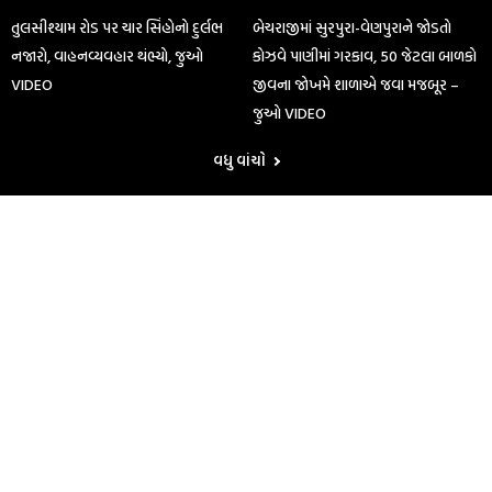
તુલસીશ્યામ રોડ પર ચાર સિંહોનો દુર્લભ
બેચરાજીમાં સુરપુરા-વેણપુરાને જોડતો
નજારો, વાહનવ્યવહાર થંભ્યો, જુઓ
કોઝવે પાણીમાં ગરકાવ, 50 જેટલા બાળકો
VIDEO
જીવના જોખમે શાળાએ જવા મજબૂર –
જુઓ VIDEO
વધુ વાંચો