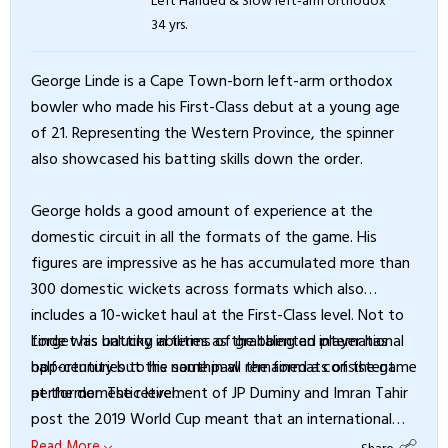
34 yrs.
George Linde is a Cape Town-born left-arm orthodox
bowler who made his First-Class debut at a young age
of 21. Representing the Western Province, the spinner
also showcased his batting skills down the order.
George holds a good amount of experience at the
domestic circuit in all the formats of the game. His
figures are impressive as he has accumulated more than
300 domestic wickets across formats which also
includes a 10-wicket haul at the First-Class level. Not to
forget his batting abilities as the talented player has
Linde was unlucky in terms of grabbing an international
half-centuries to his name in all the formats of the game
opportunity but the southpaw remained a consistent
at the domestic level.
performer. The retirement of JP Duminy and Imran Tahir
post the 2019 World Cup meant that an international
opportunity was not far away from him. It took him a
Read More
Share