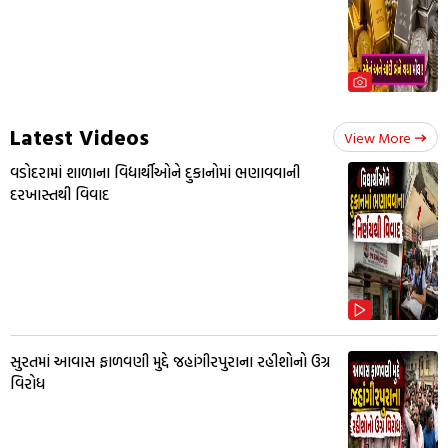
Latest Videos
View More
વડોદરામાં શાળાના વિદ્યાર્થીઓને દુકાનોમાં ભણાવવાની
દરખાસ્તથી વિવાદ
સુરતમાં આવાસ ફાળવણી મુદ્દે જહાંગીરપુરાના રહીશોનો ઉગ્ર
વિરોધ