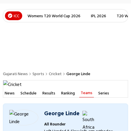
ICC
Womens T20 World Cup 2026
IPL 2026
T20 Wor
Gujarati News
Sports
Cricket
George Linde
Teams
News
Schedule
Results
Ranking
Series
George Linde
All Rounder
Left Handed & Slow left-arm orthodox