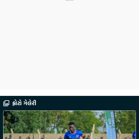
ફોટો ગેલેરી