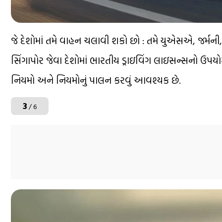
જે દેશોમાં તમે વાહન ચલાવી શકો છો : તમે યુએસએ, જર્મની, ફ્રા
સિંગાપોર જેવા દેશોમાં ભારતીય ડ્રાઇવિંગ લાઇસન્સનો ઉપય
નિયમો અને નિયમોનું પાલન કરવું આવશ્યક છે.
3
/ 6