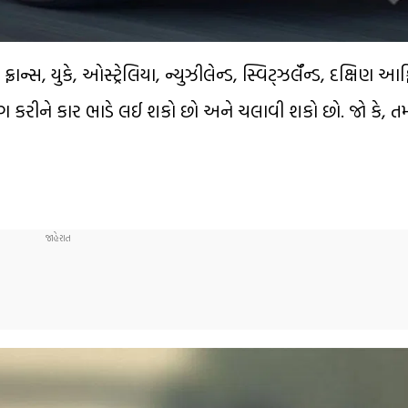
ન્સ, યુકે, ઓસ્ટ્રેલિયા, ન્યુઝીલેન્ડ, સ્વિટ્ઝર્લૅન્ડ, દક્ષિણ આફ
ોગ કરીને કાર ભાડે લઈ શકો છો અને ચલાવી શકો છો. જો કે, તમ