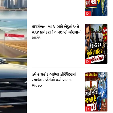
માંગરોળના MLA સામે ખેડૂતો અને
AAP કાર્યકરોને અપશબ્દો બોલવાનો
આરોપ
હવે રાજકોટ એઈમ્સ હોસ્પિટલમાં
સ્પાઈન સર્જરીનો થયો પ્રારંભ-
Video