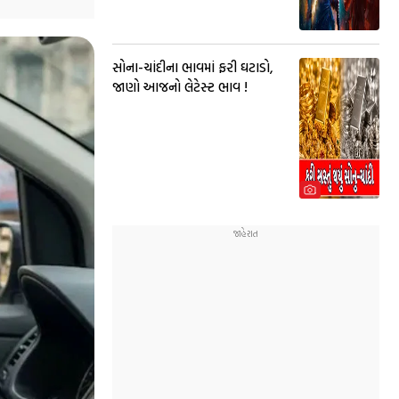
સોના-ચાંદીના ભાવમાં ફરી ઘટાડો,
જાણો આજનો લેટેસ્ટ ભાવ !