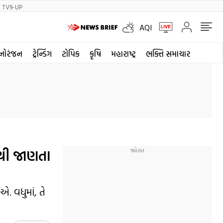
TV9-UP
AQI
નોરંજન
ટ્રેન્ડિંગ
ટોપિક
કૃષિ
મહારાષ્ટ્ર
ભક્તિ સમાચાર
નથી જાણતા
. વધુમાં, તે