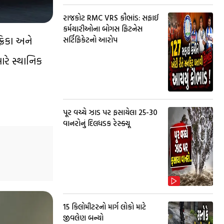
રાજકોટ RMC VRS કૌભાંડ: સફાઈ
કર્મચારીઓના બોગસ ફિટનેસ
્રિકા અને
સર્ટિફિકેટનો આરોપ
ારે સ્થાનિક
પૂર વચ્ચે ઝાડ પર ફસાયેલા 25-30
વાનરોનું દિલધડક રેસ્ક્યૂ
15 કિલોમીટરનો માર્ગ લોકો માટે
જીવલેણ બન્યો