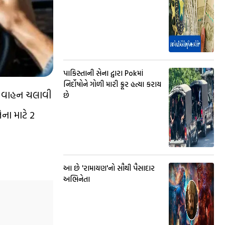
પાકિસ્તાની સેના દ્વારા Pokમાં
નિર્દોષોને ગોળી મારી ક્રૂર હત્યા કરાય
ાં વાહન ચલાવી
છે
ના માટે 2
આ છે 'રામાયણ'નો સૌથી પૈસાદાર
અભિનેતા