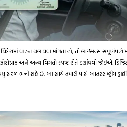
િદેશમાં વાહન ચલાવવા માંગતા હો, તો લાઇસન્સ સંપૂર્ણપણે માન
રા ફોટોગ્રાફ અને અન્ય વિગતો સ્પષ્ટ રીતે દર્શાવવી જોઈએ. ડિજ
 વધુ સરળ બની શકે છે. આ સાથે તમારી પાસે આતંરરાષ્ટ્રીય ડ્રા