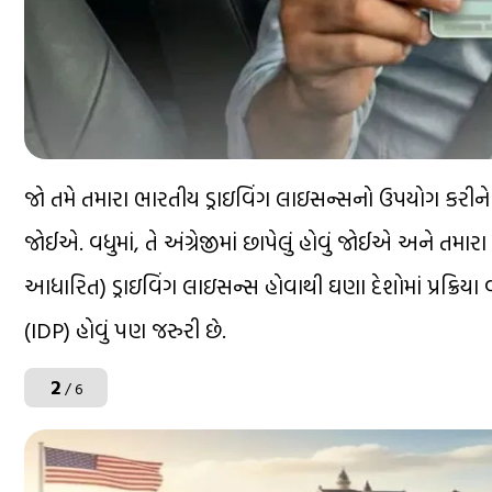
જો તમે તમારા ભારતીય ડ્રાઇવિંગ લાઇસન્સનો ઉપયોગ કરીને વ
જોઈએ. વધુમાં, તે અંગ્રેજીમાં છાપેલું હોવું જોઈએ અને તમા
આધારિત) ડ્રાઇવિંગ લાઇસન્સ હોવાથી ઘણા દેશોમાં પ્રક્રિયા
(IDP) હોવું પણ જરુરી છે.
2
/ 6