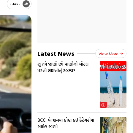
SHARE
Latest News
View More
શું તમે જાણો છો પાણીની બોટલ
પરની લાઇનોનું રહસ્ય?
BCCI પેન્શનમાં કોણ કઈ કેટેગરીમાં
સામેલ જાણો