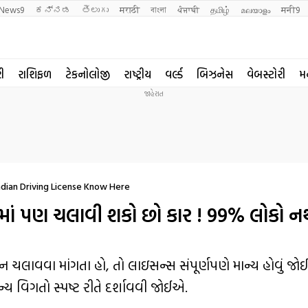
News9
ಕನ್ನಡ
తెలుగు
मराठी
বাংলা
ਪੰਜਾਬੀ
தமிழ்
മലയാളം
मनी9
રી
રાશિફળ
ટેકનોલોજી
રાષ્ટ્રીય
વર્લ્ડ
બિઝનેસ
વેબસ્ટોરી
મ
ndian Driving License Know Here
માં પણ ચલાવી શકો છો કાર ! 99% લોકો 
ચલાવવા માંગતા હો, તો લાઇસન્સ સંપૂર્ણપણે માન્ય હોવું જોઈએ
ન્ય વિગતો સ્પષ્ટ રીતે દર્શાવવી જોઈએ.