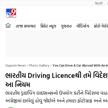
हिन्दी 
તાજા સમાચાર
ક્રિકેટ ન્યૂઝ
ગુજરાત
વીડિયોઝ
ફોટો ગેલે
Gujarati News
Photo Gallery
You Can Drive A Car Abroad With An I
ભારતીય Driving Licenceથી તમે વિદેશ
આ નિયમ
ભારતીય ડ્રાઇવિંગ લાઇસન્સનો ઉપયોગ કરીને વિદેશમાં વાહન 
અંગ્રેજીમાં છાપેલું હોવું જોઈએ અને તમારા ફોટોગ્રાફ અને અ