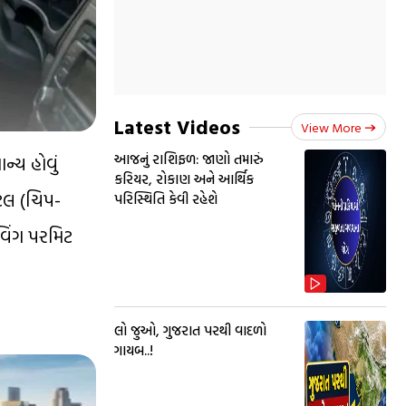
Latest Videos
View More
આજનું રાશિફળ: જાણો તમારું
્ય હોવું
કરિયર, રોકાણ અને આર્થિક
િટલ (ચિપ-
પરિસ્થિતિ કેવી રહેશે
ઈવિંગ પરમિટ
લો જુઓ, ગુજરાત પરથી વાદળો
ગાયબ..!