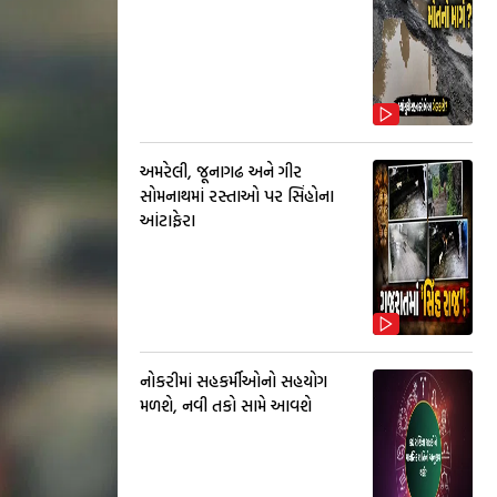
અમરેલી, જૂનાગઢ અને ગીર
સોમનાથમાં રસ્તાઓ પર સિંહોના
આંટાફેરા
નોકરીમાં સહકર્મીઓનો સહયોગ
મળશે, નવી તકો સામે આવશે