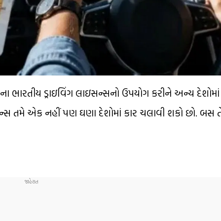
તેમના ભારતીય ડ્રાઇવિંગ લાઇસન્સનો ઉપયોગ કરીને અન્ય દેશોમ
સન્સ તમે એક નહીં પણ ઘણા દેશોમાં કાર ચલાવી શકો છો. બસ તે