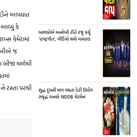
કૂદીને આપઘાત
વ્યું કે
બાળકોએ અનોખી રીતે રજૂ કર્યું
્સ કેમેરામાં
'રાષ્ટ્રગીત', વીડિયો થયો વાયરલ
ત્નીએ જ
ના બીજા માળેથી
ાતમાં
ને રસ્તા પરથી
શુદ્ધ દૂધની માંગ વધતા ડેરી ઉદ્યોગ
સમૃદ્ધ બનશે: NDDB ચેરમેન