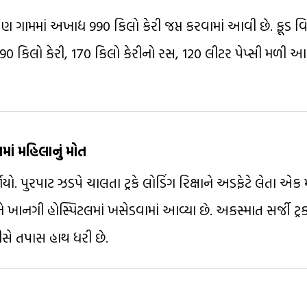
 ગામમાં અખાદ્ય 990 કિલો કેરી જપ્ત કરવામાં આવી છે. ફૂડ વ
90 કિલો કેરી, 170 કિલો કેરીનો રસ, 120 લીટર પેપ્સી મળી આવ
માં મહિલાનું મોત
 પુરપાટ ઝડપે ચાલતા ટ્રકે લોડિંગ રિક્ષાને અડફેટે લેતા એક 
ે ખાનગી હોસ્પિટલમાં ખસેડવામાં આવ્યા છે. અકસ્માત સર્જી ટ્રક
સે તપાસ હાથ ધરી છે.