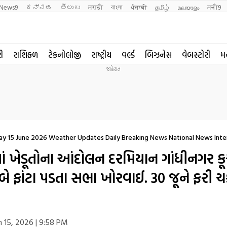
News9
ಕನ್ನಡ
తెలుగు
मराठी
বাংলা
ਪੰਜਾਬੀ
தமிழ்
മലയാളം
मनी9
રી
રાશિફળ
ટેકનોલોજી
રાષ્ટ્રીય
વર્લ્ડ
બિઝનેસ
વેબસ્ટોરી
મ
ay 15 June 2026 Weather Updates Daily Breaking News National News Inte
ાં ખેડૂતોના આંદોલન દરમિયાન ગાંધીનગર ક
ં બે ફાંટા પડતા સભા ખોરવાઈ. 30 જૂને ફરી ચ
n 15, 2026 | 9:58 PM