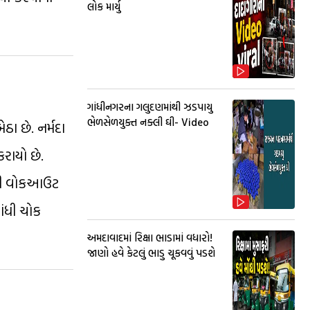
લોક માર્યુ
ગાંધીનગરના ગલુદણમાંથી ઝડપાયુ
ભેળસેળયુક્ત નક્લી ઘી- Video
ઠા છે. નર્મદા
કરાયો છે.
ાંથી વોકઆઉટ
ાંધી ચોક
અમદાવાદમાં રિક્ષા ભાડામાં વધારો!
જાણો હવે કેટલું ભાડુ ચૂકવવું પડશે