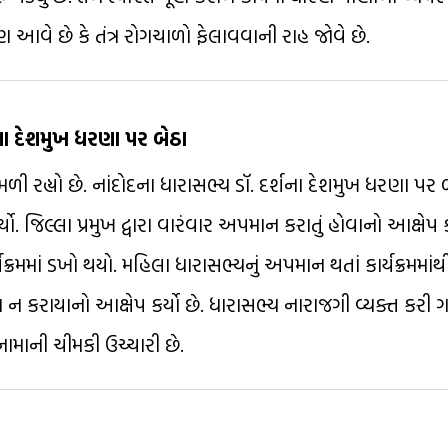
કરણ આવે છે કે તંત્ર રોગચાળો ફેલાવવાની રાહ જોવે છે.
શના દેશમુખ ધરણા પર બેઠા
મળી રહ્યો છે. નાંદોદના ધારાસભ્ય ડૉ. દર્શના દેશમુખ ધરણા પર બે
ો. જિલ્લા પ્રમુખ દ્વારા વારંવાર અપમાન કરાતું હોવાનો આક્ષેપ 
ક્રમમાં ડખો થયો. મહિલા ધારાસભ્યનું અપમાન થતાં કાર્યક્રમમ
ન કરાયાનો આક્ષેપ કર્યો છે. ધારાસભ્ય નારાજગી વ્યક્ત કરી ગ
નામાની ચીમકી ઉચ્ચારી છે.