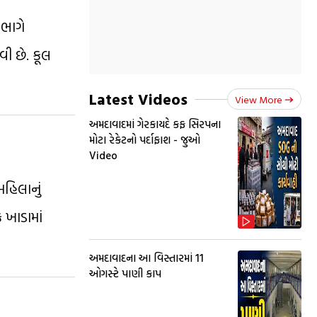
િભાગે
ી છે. કૂલ
Latest Videos
View More
અમદાવાદમાં ગેરકાયદે કફ સિરપના
મોટા રેકેટનો પર્દાફાશ - જુઓ
Video
મહિલાનું
 ખાડામાં
અમદાવાદના આ વિસ્તારમાં 11
ઓગસ્ટે પાણી કાપ