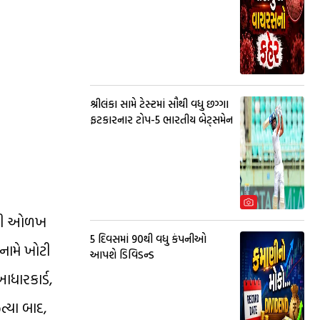
શ્રીલંકા સામે ટેસ્ટમાં સૌથી વધુ છગ્ગા
ફટકારનાર ટોપ-5 ભારતીય બેટ્સમેન
તાની ઓળખ
5 દિવસમાં 90થી વધુ કંપનીઓ
નામે ખોટી
આપશે ડિવિડન્ડ
ધારકાર્ડ,
ત્યા બાદ,