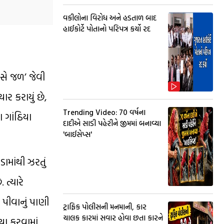
વકીલોના વિરોધ અને હડતાળ બાદ
હાઈકોર્ટે પોતાનો પરિપત્ર કર્યો રદ
સે જળ’ જેવી
ર કરાયું છે,
Trending Video: 70 વર્ષના
 ગાંઠિયા
દાદીએ સાડી પહેરીને જીમમાં બનાવ્યા
'બાઈસેપ્સ'
ામાંથી ઝરતું
ત્યારે
 પીવાનું પાણી
ટ્રાફિક પોલીસની મનમાની, કાર
ચાલક કારમાં સવાર હોવા છતા કારને
્થા કરવામાં