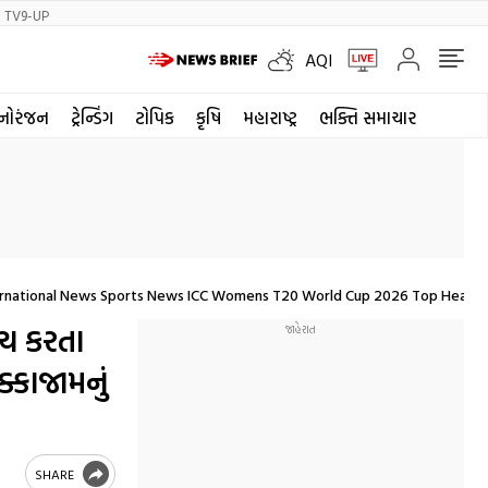
TV9-UP
AQI
નોરંજન
ટ્રેન્ડિંગ
ટોપિક
કૃષિ
મહારાષ્ટ્ર
ભક્તિ સમાચાર
rnational News Sports News ICC Womens T20 World Cup 2026 Top Headline
ૂચ કરતા
ક્કાજામનું
SHARE