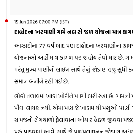
15 Jun 2026 07:00 PM (IST)
દાહોદના ખરવાણી ગામે નલ સે જળ યોજના માત્ર કા
આઝાદીના 77 વર્ષ બાદ પણ દાહોદના ખરવાણીના ગ્રામજનો
યોજનાઓ અહીં માત્ર કાગળ પર જ હોય તેવો ઘાટ છે. ગામમ
પરંતુ મુખ્ય પાણીની લાઇન સાથે તેનું જોડાણ હજુ સુધી 
સમાન બનીને રહી ગઈ છે.
લોકો તળાવમાં ખાડા ખોદીને પાણી ભરી રહ્યા છે. ગામન
પીવા લાયક નથી. એમા પણ જે ખાડામાંથી પશુઓ પાણી પીવે
ગ્રામજનો રોગચાળો ફેલાવાના ઓથાર હેઠળ જીવવા મજબૂર બન્ય
પૂરું પાડવામાં આવે. સાથે જે પાઇપલાઇનનું જોડાણ અધૂરું 