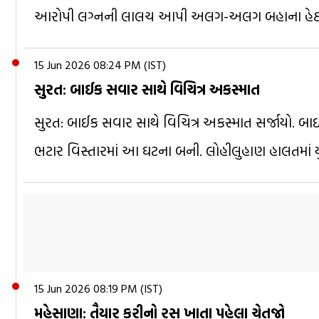
આરોપી લગ્નની લાલચ આપી અલગ-અલગ બહાના હેઠળ 
15 Jun 2026 08:24 PM (IST)
સુરત: બાઈક સવાર સાથે વિચિત્ર અકસ્માત
સુરત: બાઈક સવાર સાથે વિચિત્ર અકસ્માત સર્જાયો. બાઈક
ભટાર વિસ્તારમાં આ ઘટના બની. લોહીલુહાણ હાલતમાં ય
15 Jun 2026 08:19 PM (IST)
મહેસાણા: તૈયાર કરીનો રસ ખાતા પહેલા ચેતજો