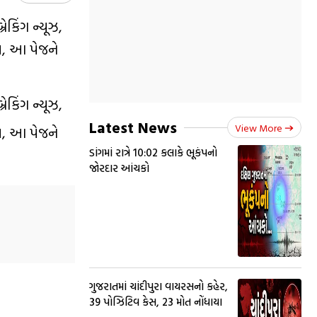
કિંગ ન્યૂઝ,
પ, આ પેજને
કિંગ ન્યૂઝ,
Latest News
View More
પ, આ પેજને
ડાંગમાં રાત્રે 10:02 કલાકે ભૂકંપનો
જોરદાર આંચકો
ગુજરાતમાં ચાંદીપુરા વાયરસનો કહેર,
39 પોઝિટિવ કેસ, 23 મોત નોંધાયા