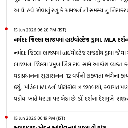
આવે. હવે જોવાનું રહ્યું કે ગ્રામજનોની સમસ્યાનું નિરા
15 Jun 2026 06:28 PM (IST)
નર્મદા: જિલ્લા ભાજપમાં હાઈવોલ્ટેજ ડ્રામા, MLA દર્
નર્મદા: જિલ્લા ભાજપમાં હાઈવોલ્ટેજ રાજકીય ડ્રામા જોવા 
ભાજપના જિલ્લા પ્રમુખ નિલ રાવ સામે આક્રોશ વ્યક્ત કર્ય
વડાપ્રધાનના સુશાસનના 12 વર્ષની સફળતા અંગેના કાર્ય
કર્યુ. મહિલા MLAનો પ્રોટોકોલ ન જળવાયો, સ્વાગત પણ 
વડીયા ખાતે ધરણા પર બેઠા છે. ડૉ. દર્શના દેશમુખે રાજી
15 Jun 2026 06:19 PM (IST)
અમદાવાદ: ખેડૂત આંદોલનમાં પડ્યા બે ફાંટા