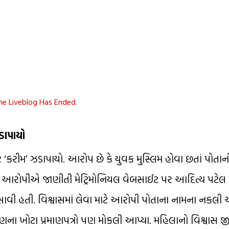
he Liveblog Has Ended.
ડાપાયો
 ‘કરીમ’ ઝડાપાયો. આરોપ છે કે યુવક મુસ્લિમ હોવા છતાં પો
. આરોપીએ જાણીતી મેટ્રિમોનિયલ વેબસાઈટ પર આદિત્ય પટેલ 
વી હતી. વિશ્વાસમાં લેવા માટે આરોપી પોતાના નામના નકલી આ
મરણના ખોટા પ્રમાણપત્રો પણ મોકલી આપ્યા. મહિલાનો વિશ્વાસ જી