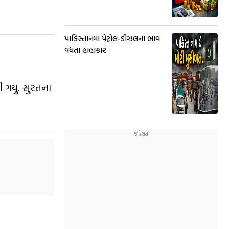
પાકિસ્તાનમાં પેટ્રોલ-ડીઝલના ભાવ
વધતા હાહાકાર
ી ગયુ. સુરતના