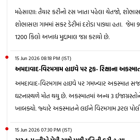
મહેસાણા: તૈયાર કરીનો રસ ખાતા પહેલા ચેતજો, શોભાસણ
શોભાસણ ગામમાં સકર ડેરીમાં દરોડા પાડ્યા હતા. જેમા 9
1200 કિલો અખાદ્ય મુદ્દામાલ જપ્ત કરાયો છે.
15 Jun 2026 08:18 PM (IST)
અમદાવાદ-વિરમગામ હાઇવે પર ટ્રક- રિક્ષાના અકસ્માત
અમદાવાદ-વિરમગામ હાઇવે પર ગમખ્વાર અકસ્માત સર્જાયો.
ઘટનાસ્થળે મોત થયુ છે. અકસ્માતમાં અન્ય 3 ઈજાગ્રસ્તોન
ખાબક્યો. જ્યારે અકસ્માતને લઈને વિરમગામ રૂરલ પોલી
15 Jun 2026 07:30 PM (IST)