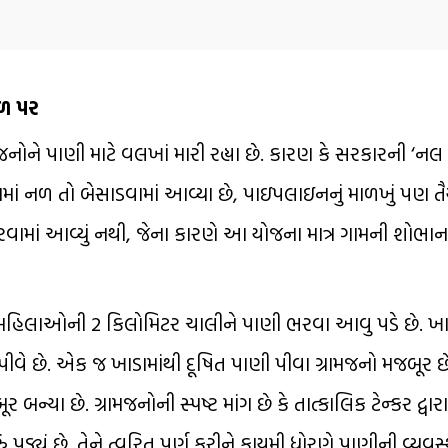
ગળ પર
ને પાણી માટે વલખાં મારી રહ્યા છે. કારણ કે સરકારની ‘નલ 
ાં નળ તો બેસાડવામાં આવ્યા છે, પાઇપલાઇનનું માળખું પણ તૈયા
કરવામાં આવ્યું નથી, જેના કારણે આ યોજના માત્ર ગામની શોભાના
ી મહિલાઓની 2 કિલોમિટર ચાલીને પાણી ભરવા આવુ પડે છે. ખાડ
 છે. એક જ ખાડામાંથી દૂષિત પાણી પીવા ગ્રામજનો મજબૂર છે. 
ા છે. ગ્રામજનોની સ્પષ્ટ માંગ છે કે તાત્કાલિક ટેન્કર દ્વારા
પડ્યું છે. તેને ત્વરિત પૂર્ણ કરીને કાયમી ધોરણે પાણીની વ્યવસ