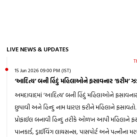
LIVE NEWS & UPDATES
T
15 Jun 2026 09:00 PM (IST)
‘આદિત્ય’ બની હિંદું મહિલાઓને ફસાવનાર ‘કરીમ’ ઝ
અમદાવાદમાં ‘આદિત્ય’ બની હિંદું મહિલાઓને ફસાવનાર
છુપાવી અને હિન્દુ નામ ધારણ કરીને મહિલાને ફસાવતો
પ્રોફાઈલ બનાવી હિન્દુ તરીકે ઓળખ આપી મહિલાને ફસા
પાનકાર્ડ, ડ્રાઈવિંગ લાયસન્સ, પાસપોર્ટ અને પત્નીના 