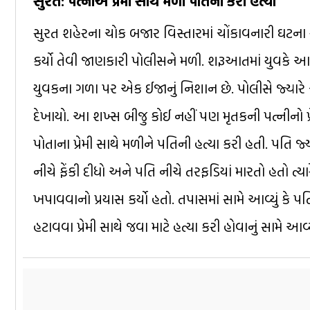
સુરત: પત્નીએ પ્રેમી સાથે મળી પતિની કરી હત્યા
સુરત શહેરના ચોક બજાર વિસ્તારમાં ચોંકાવનારી ઘટના 
કર્યો તેવી જાણકારી પોલીસને મળી. શરૂઆતમાં યુવકે આપ
યુવકના ગળા પર એક ઈજાનું નિશાન છે. પોલીસે જ્યારે 
દેખાયો. આ શખ્સ બીજુ કોઈ નહીં પણ મૃતકની પત્નીનો પ
પોતાના પ્રેમી સાથે મળીને પતિની હત્યા કરી હતી. પતિ જ્
નીચે ફેંકી દીધો અને પતિ નીચે તરફડિયાં મારતો હતો ત્યાર
ખપાવવાનો પ્રયાસ કર્યો હતો. તપાસમાં સામે આવ્યું કે
હટાવવા પ્રેમી સાથે જવા માટે હત્યા કરી હોવાનું સામે આવ્યુ