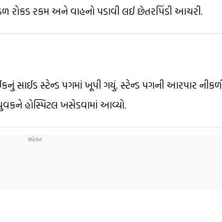
રોકડ રકમ અને વાહનો પડાવી લઈ છેતરપિંડી આચરી.
નું સાઈડ સ્ટેન્ડ પગમાં ખૂપી ગયું. સ્ટેન્ડ પગની આરપાર નીકળ
ુવકને હોસ્પિટલ ખસેડવામાં આવ્યો.