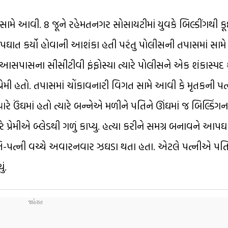
સામે આવી. 8 જૂને રહેમતનગર સોસાયટીમાં યુવકે બિલ્ડીંગથી 
ઘાત કર્યો હોવાની આશંકા હતી પરંતુ પોલીસની તપાસમાં સામે આ
આસપાસના સીસીટીવી ફંફોસ્યા ત્યારે પોલીસને એક શંકાસ્પદ શખ
્રેમી હતો. તપાસમાં ચોંકાવનારી વિગત સામે આવી કે મૃતકની પ
યારે ઉંઘમાં હતો ત્યારે બન્નેએ મળીને પતિને ઊંઘમાં જ બિલ્ડિંગ
ે પ્રેમીએ બ્લેડથી ગળું કાપ્યુ. હત્યા કરીને સમગ્ર બનાવને આપઘ
 પતિ-પત્ની વચ્ચે અવારનવાર ઝઘડા થતા હતા. એટલે પત્નીએ પતિ
ં.