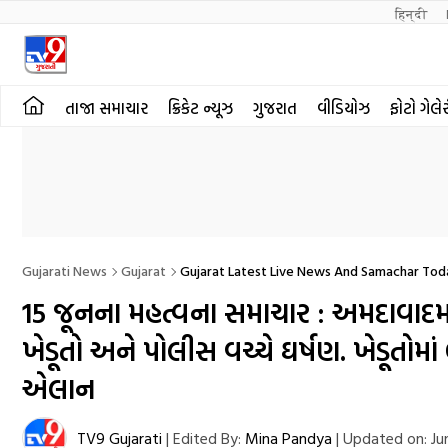
हिन्दी 
તાજા સમાચાર
ક્રિકેટ ન્યૂઝ
ગુજરાત
વીડિયોઝ
ફોટો ગેલે
Gujarati News
Gujarat
Gujarat Latest Live News And Samachar Tod
15 જૂનના મહત્વના સમાચાર : અમદાવાદમ
ખેડૂતો અને પોલીસ વચ્ચે ઘર્ષણ. ખેડૂતોમા
એલાન
TV9 Gujarati
|
Edited By:
Mina Pandya
|
Updated on:
Ju