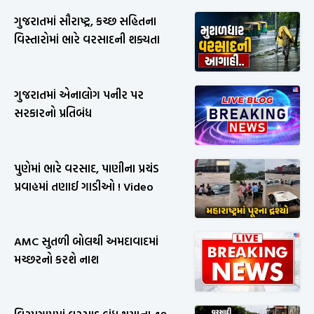
ગુજરાતમાં સૌરાષ્ટ્ર, કચ્છ સહિતના
વિસ્તારોમાં ભારે વરસાદની શક્યતા
ગુજરાતમાં એનાલોગ પનીર પર
સરકારનો પ્રતિબંધ
પુણેમાં ભારે વરસાદ, પાણીના પ્રચંડ
પ્રવાહમાં તણાઈ ગાડીઓ ! Video
AMC સુતળી બોલથી અમદાવાદમાં
મચ્છરનો કરશે નાશ