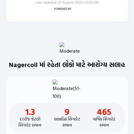
Last Updated: 07 August 2026 | 12:00 PM
POWERED BY
Nagercoil માં રહેતા લોકો માટે આરોગ્ય સલાહ
1.3
9
465
દરરોજ જેટલી
સાપ્તાહિક સિગારેટ
વાર્ષિક સિગારેટ
સિગારેટ સમાન
સમાન
સમાન