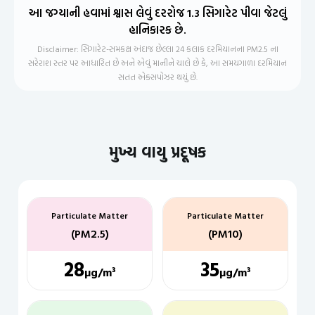
આ જગ્યાની હવામાં શ્વાસ લેવું દરરોજ 1.3 સિગારેટ પીવા જેટલું
હાનિકારક છે.
Disclaimer: સિગારેટ-સમકક્ષ અંદાજ છેલ્લા 24 કલાક દરમિયાનના PM2.5 ના
સરેરાશ સ્તર પર આધારિત છે અને એવું માનીને ચાલે છે કે, આ સમયગાળા દરમિયાન
સતત એક્સપોઝર થયું છે.
મુખ્ય વાયુ પ્રદૂષક
Particulate Matter
Particulate Matter
(PM2.5)
(PM10)
28
35
µg/m³
µg/m³