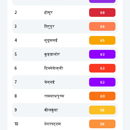
2
होसुर
68
3
तिरुपूर
66
4
मुदुमलई
65
5
कुड्डालोर
63
6
टिननेवेल्ली
63
7
चेन्नई
62
8
रामनाथपुरम
60
9
कीलकुंदा
58
10
नेगापट्टम
58