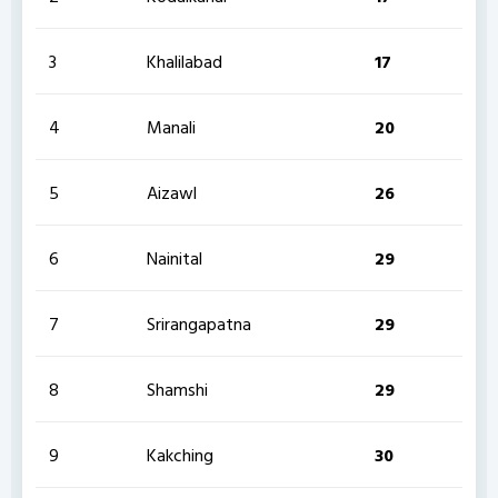
3
Khalilabad
17
4
Manali
20
5
Aizawl
26
6
Nainital
29
7
Srirangapatna
29
8
Shamshi
29
9
Kakching
30