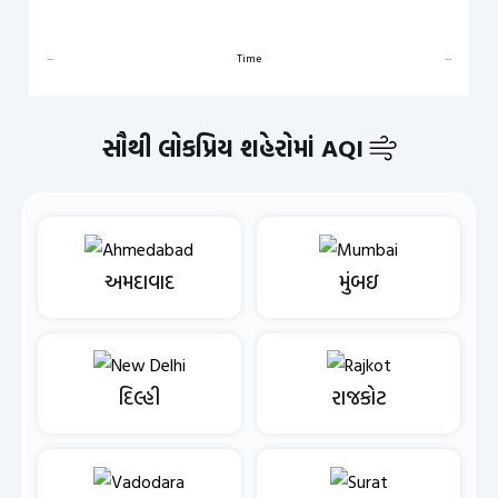
--
Time
--
સૌથી લોકપ્રિય શહેરોમાં AQI
અમદાવાદ
મુંબઇ
દિલ્હી
રાજકોટ