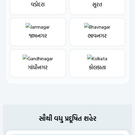
વડોદરા
સુરત
જામનગર
ભાવનગર
ગાંધીનગર
કોલકાતા
સૌથી વધુ પ્રદૂષિત શહેર