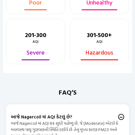
Poor
Unhealthy
201-300
301-500+
AQI
AQI
Severe
Hazardous
FAQ’S
આજે Nagercoil માં AQI કેટલું છે?
આજે Nagercoil માં AQI 84 સુધી પહોંચ્યું છે, જે (Moderate) એટલે કે
અસ્વસ્થ વાયુ ગુણવત્તાની સ્થિતિ દર્શાવે છે. તેનું મુખ્ય કારણ PM2.5 અને