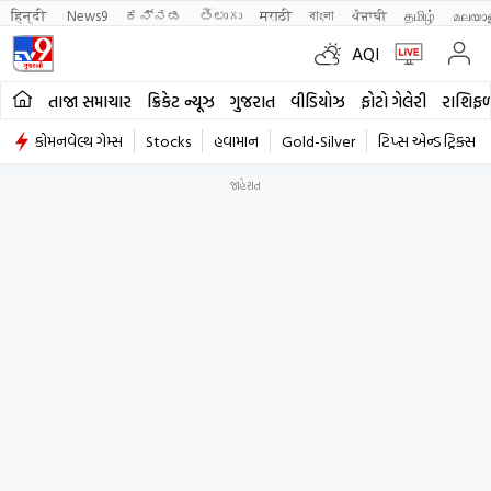
हिन्दी 
News9
ಕನ್ನಡ
తెలుగు
मराठी
বাংলা
ਪੰਜਾਬੀ
தமிழ்
മലയാ
AQI
તાજા સમાચાર
ક્રિકેટ ન્યૂઝ
ગુજરાત
વીડિયોઝ
ફોટો ગેલેરી
રાશિફ
કોમનવેલ્થ ગેમ્સ
Stocks
હવામાન
Gold-Silver
ટિપ્સ એન્ડ ટ્રિક્સ