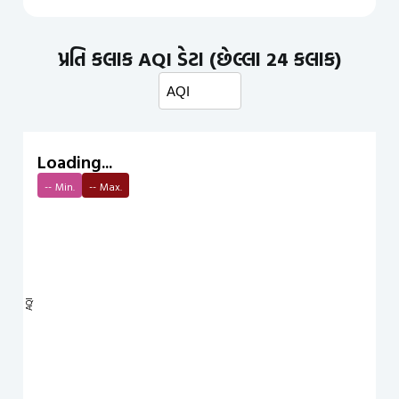
પ્રતિ કલાક AQI ડેટા (છેલ્લા 24 કલાક)
Loading...
--
Min.
--
Max.
AQI