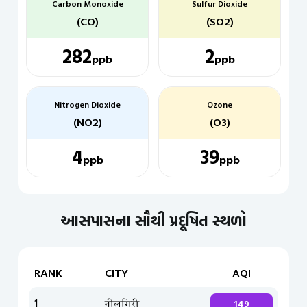
Carbon Monoxide
Sulfur Dioxide
(CO)
(SO2)
282
2
ppb
ppb
Nitrogen Dioxide
Ozone
(NO2)
(O3)
4
39
ppb
ppb
આસપાસના સૌથી પ્રદૂષિત સ્થળો
RANK
CITY
AQI
1
नीलगिरी
149