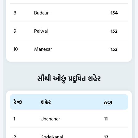
8
Budaun
154
9
Palwal
152
10
Manesar
152
સૌથી ઓછું પ્રદૂષિત શહેર
રેન્ક
શહેર
AQI
1
Unchahar
11
2
Kodaikanal
17