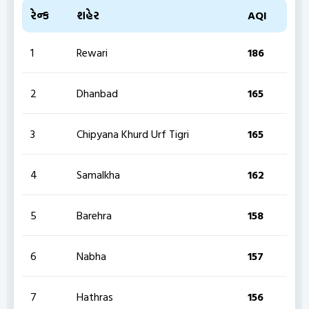
રેન્ક
શહેર
AQI
1
Rewari
186
2
Dhanbad
165
3
Chipyana Khurd Urf Tigri
165
4
Samalkha
162
5
Barehra
158
6
Nabha
157
7
Hathras
156