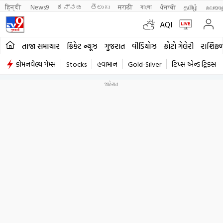
हिन्दी 
News9
ಕನ್ನಡ
తెలుగు
मराठी
বাংলা
ਪੰਜਾਬੀ
தமிழ்
മലയാ
AQI
તાજા સમાચાર
ક્રિકેટ ન્યૂઝ
ગુજરાત
વીડિયોઝ
ફોટો ગેલેરી
રાશિફ
કોમનવેલ્થ ગેમ્સ
Stocks
હવામાન
Gold-Silver
ટિપ્સ એન્ડ ટ્રિક્સ