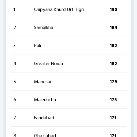
1
Chipyana Khurd Urf Tigri
190
2
Samalkha
184
3
Pali
182
4
Greater Noida
182
5
Manesar
179
6
Malerkotla
173
7
Faridabad
171
8
Ghaziabad
171