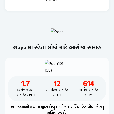
Gaya માં રહેતા લોકો માટે આરોગ્ય સલાહ
1.7
12
614
દરરોજ જેટલી
સાપ્તાહિક સિગારેટ
વાર્ષિક સિગારેટ
સિગારેટ સમાન
સમાન
સમાન
આ જગ્યાની હવામાં શ્વાસ લેવું દરરોજ 1.7 સિગારેટ પીવા જેટલું
હાનિકારક છે.