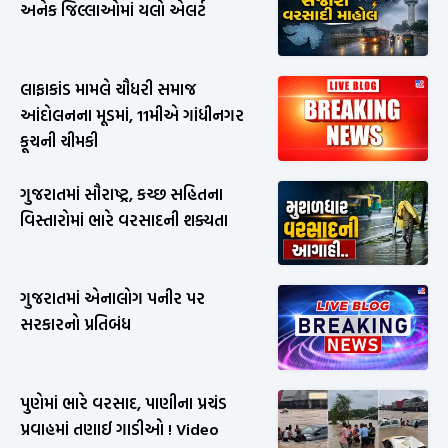
અનેક જિલ્લાઓમાં યલો એલર્ટ
લાફાકાંડ મામલે ચૌધરી સમાજ
આંદોલનના મૂડમાં, 11મીએ ગાંધીનગર
કૂચની ચીમકી
ગુજરાતમાં સૌરાષ્ટ્ર, કચ્છ સહિતના
વિસ્તારોમાં ભારે વરસાદની શક્યતા
ગુજરાતમાં એનાલોગ પનીર પર
સરકારનો પ્રતિબંધ
પુણેમાં ભારે વરસાદ, પાણીના પ્રચંડ
પ્રવાહમાં તણાઈ ગાડીઓ ! Video