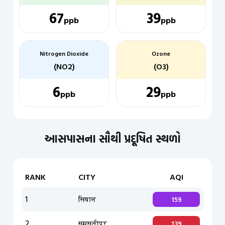
67
39
ppb
ppb
Nitrogen Dioxide
Ozone
(NO2)
(O3)
6
29
ppb
ppb
આસપાસના સૌથી પ્રદૂષિત સ્થળો
RANK
CITY
AQI
1
सिवान
159
2
समस्तीपुर
139