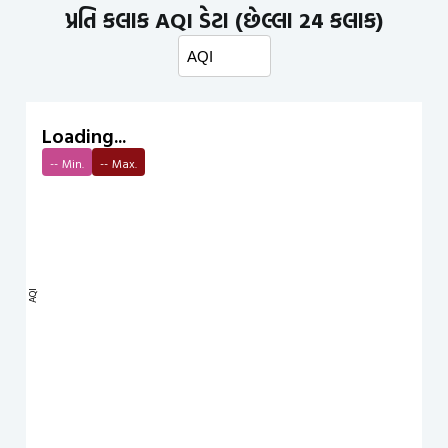
પ્રતિ કલાક AQI ડેટા (છેલ્લા 24 કલાક)
Loading...
--
Min.
--
Max.
AQI