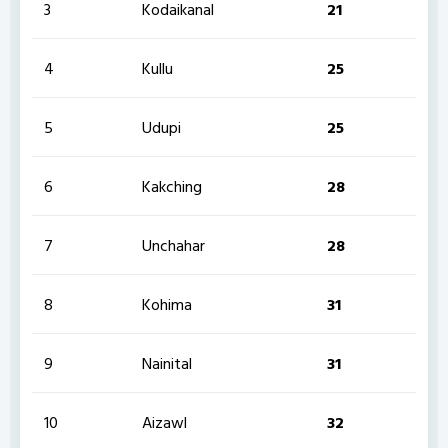
3
Kodaikanal
21
4
Kullu
25
5
Udupi
25
6
Kakching
28
7
Unchahar
28
8
Kohima
31
9
Nainital
31
10
Aizawl
32