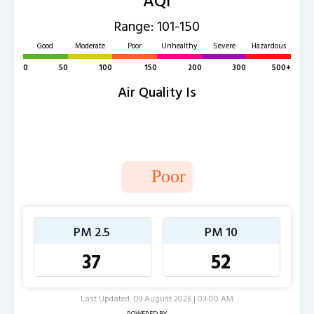
Range: 101-150
Good
Moderate
Poor
Unhealthy
Severe
Hazardous
0
50
100
150
200
300
500+
Air Quality Is
Poor
PM 2.5
PM 10
37
52
Last Updated: 09 August 2026 | 03:00 AM
POWERED BY