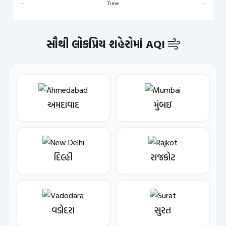
--
Time
--
સૌથી લોકપ્રિય શહેરોમાં AQI
અમદાવાદ
મુંબઇ
દિલ્હી
રાજકોટ
વડોદરા
સુરત