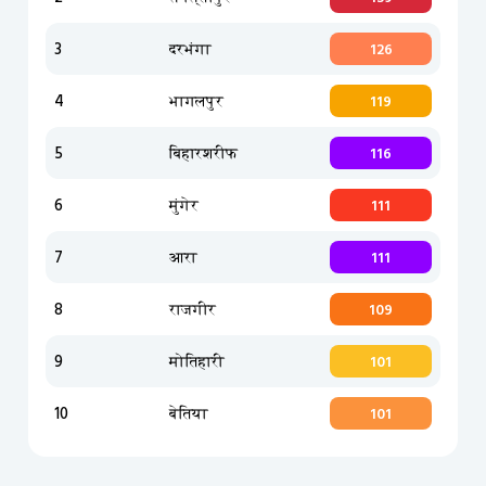
3
दरभंगा
126
4
भागलपुर
119
5
बिहारशरीफ
116
6
मुंगेर
111
7
आरा
111
8
राजगीर
109
9
मोतिहारी
101
10
बेतिया
101