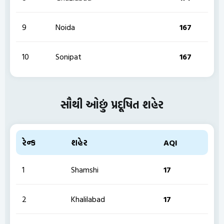
9
Noida
167
10
Sonipat
167
સૌથી ઓછું પ્રદૂષિત શહેર
રેન્ક
શહેર
AQI
1
Shamshi
17
2
Khalilabad
17