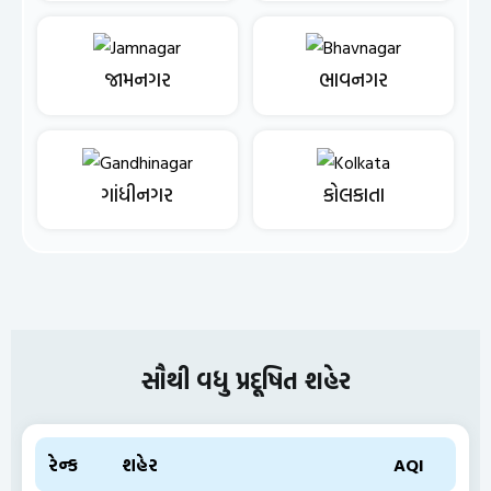
જામનગર
ભાવનગર
ગાંધીનગર
કોલકાતા
સૌથી વધુ પ્રદૂષિત શહેર
રેન્ક
શહેર
AQI