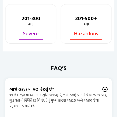
201-300
301-500+
AQI
AQI
Severe
Hazardous
FAQ’S
આજે Gaya માં AQI કેટલું છે?
આજે Gaya માં AQI 103 સુધી પહોંચ્યું છે, જે (Poor) એટલે કે અસ્વસ્થ વાયુ
ગુણવત્તાની સ્થિતિ દર્શાવે છે. તેનું મુખ્ય કારણ PM2.5 અને PM10 જેવા
પ્રદૂષકોમાં વધારો છે.