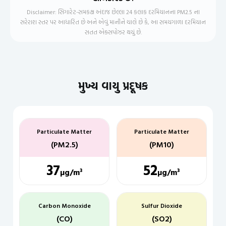
Disclaimer: સિગારેટ-સમકક્ષ અંદાજ છેલ્લા 24 કલાક દરમિયાનના PM2.5 ના
સરેરાશ સ્તર પર આધારિત છે અને એવું માનીને ચાલે છે કે, આ સમયગાળા દરમિયાન
સતત એક્સપોઝર થયું છે.
મુખ્ય વાયુ પ્રદૂષક
Particulate Matter
Particulate Matter
(PM2.5)
(PM10)
37
52
µg/m³
µg/m³
Carbon Monoxide
Sulfur Dioxide
(CO)
(SO2)