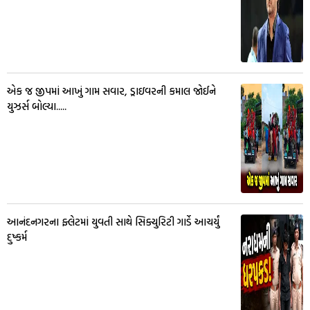
એક જ જીપમાં આખું ગામ સવાર, ડ્રાઇવરની કમાલ જોઈને
યુઝર્સ બોલ્યા.....
આનંદનગરના ફ્લેટમાં યુવતી સાથે સિક્યુરિટી ગાર્ડે આચર્યું
દુષ્કર્મ