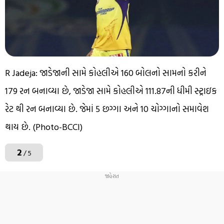
R Jadeja: જાડેજાની સામે કોહલીએ 160 બોલનો સામનો કરીને
179 રન બનાવ્યા છે, જાડેજા સામે કોહલીએ 111.87ની ધીમી સ્ટ્રાઇક
રેટ થી રન બનાવ્યા છે. જેમાં 5 છગ્ગા અને 10 ચોગ્ગાનો સમાવેશ
થાય છે. (Photo-BCCI)
2
/ 5