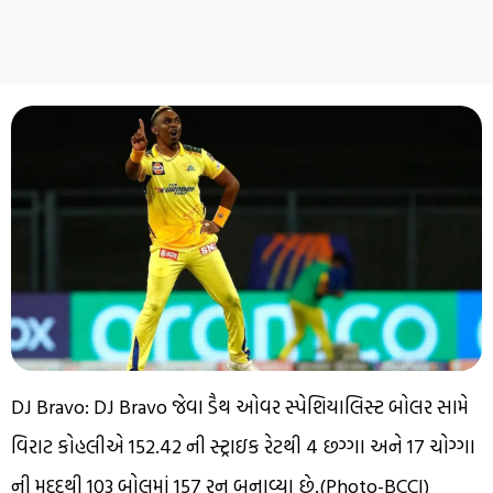
DJ Bravo: DJ Bravo જેવા ડૈથ ઓવર સ્પેશિયાલિસ્ટ બોલર સામે
વિરાટ કોહલીએ 152.42 ની સ્ટ્રાઇક રેટથી 4 છગ્ગા અને 17 ચોગ્ગા
ની મદદથી 103 બોલમાં 157 રન બનાવ્યા છે.(Photo-BCCI)