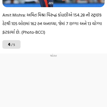
Amit Mishra: અમિત મિશ્રા વિરુદ્ધ કોહલીએ 154.28 ની સ્ટ્રાઇક
રેટથી 105 બોલમાં 162 રન બનાવ્યા, જેમાં 7 છગ્ગા અને 13 ચોગ્ગા
ફટકાર્યા છે. (Photo-BCCI)
4
/ 5