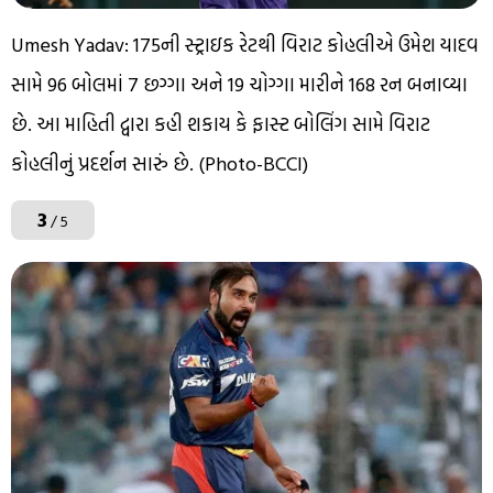
Umesh Yadav: 175ની સ્ટ્રાઇક રેટથી વિરાટ કોહલીએ ઉમેશ યાદવ
સામે 96 બોલમાં 7 છગ્ગા અને 19 ચોગ્ગા મારીને 168 રન બનાવ્યા
છે. આ માહિતી દ્વારા કહી શકાય કે ફાસ્ટ બોલિંગ સામે વિરાટ
કોહલીનું પ્રદર્શન સારું છે. (Photo-BCCI)
3
/ 5