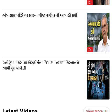
અંબાલાલ પટેલે વરસાદના ત્રીજા રાઉન્ડની આગાહી કરી
હની ટ્રેપમાં ફસાયા એરફોર્સના વિંગ કમાન્ડર!પાકિસ્તાનને
આપી ગુપ્ત માહિતી
Latest Videos
View More