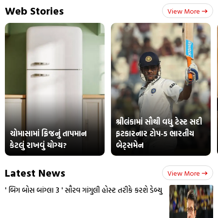
Web Stories
View More
શ્રીલંકામાં સૌથી વધુ ટેસ્ટ સદી
ચોમાસામાં ફ્રિજનું તાપમાન
ફટકારનાર ટોપ-5 ભારતીય
કેટલું રાખવું યોગ્ય?
બેટ્સમેન
Latest News
View More
' બિગ બોસ બાંગ્લા 3 ' સૌરવ ગાંગુલી હોસ્ટ તરીકે કરશે ડેબ્યુ