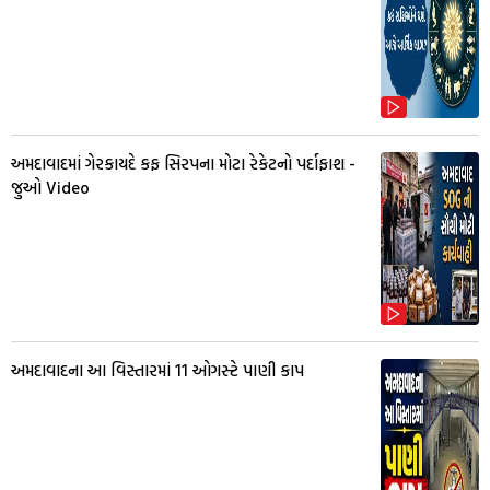
અમદાવાદમાં ગેરકાયદે કફ સિરપના મોટા રેકેટનો પર્દાફાશ -
જુઓ Video
અમદાવાદના આ વિસ્તારમાં 11 ઓગસ્ટે પાણી કાપ