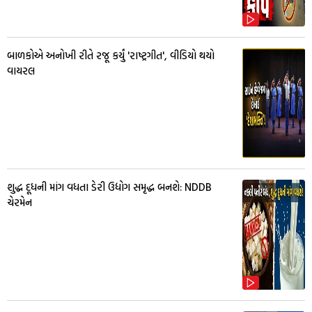
બાળકોએ અનોખી રીતે રજૂ કર્યું 'રાષ્ટ્રગીત', વીડિયો થયો
વાયરલ
શુદ્ધ દૂધની માંગ વધતા ડેરી ઉદ્યોગ સમૃદ્ધ બનશે: NDDB
ચેરમેન