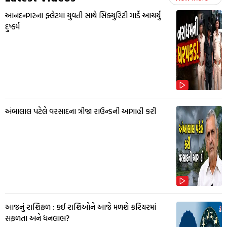
આનંદનગરના ફ્લેટમાં યુવતી સાથે સિક્યુરિટી ગાર્ડે આચર્યું
દુષ્કર્મ
અંબાલાલ પટેલે વરસાદના ત્રીજા રાઉન્ડની આગાહી કરી
આજનું રાશિફળ : કઈ રાશિઓને આજે મળશે કરિયરમાં
સફળતા અને ધનલાભ?