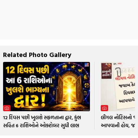
Related Photo Gallery
12 દિવસ પછી ખુલશે સફળતાના દ્વાર, કુંભ
લીગલ નોટિસનો જવ
સહિત 6 રાશિઓને ઓક્ટોબર સુધી લાભ
આપવાની હોય, જા