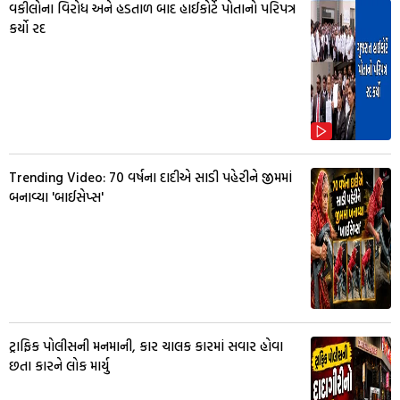
વકીલોના વિરોધ અને હડતાળ બાદ હાઈકોર્ટે પોતાનો પરિપત્ર
કર્યો રદ
Trending Video: 70 વર્ષના દાદીએ સાડી પહેરીને જીમમાં
બનાવ્યા 'બાઈસેપ્સ'
ટ્રાફિક પોલીસની મનમાની, કાર ચાલક કારમાં સવાર હોવા
છતા કારને લોક માર્યુ