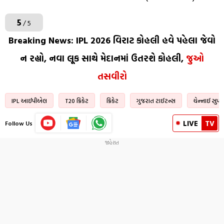
5
/ 5
Breaking News: IPL 2026 વિરાટ કોહલી હવે પહેલા જેવો
ન રહ્યો, નવા લૂક સાથે મેદાનમાં ઉતરશે કોહલી,
જુઓ
તસવીરો
IPL આઈપીએલ
T20 ક્રિકેટ
ક્રિકેટ
ગુજરાત ટાઈટન્સ
ચેન્નાઈ સુપર 
LIVE
TV
Follow Us