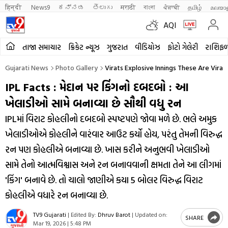
हिन्दी 
News9
ಕನ್ನಡ
తెలుగు
मराठी
বাংলা
ਪੰਜਾਬੀ
தமிழ்
മലയാ
AQI
તાજા સમાચાર
ક્રિકેટ ન્યૂઝ
ગુજરાત
વીડિયોઝ
ફોટો ગેલેરી
રાશિફ
Gujarati News
Photo Gallery
Virats Explosive Innings These Are Virat
IPL Facts : મેદાન પર કિંગનો દબદબો : આ
ખેલાડીઓ સામે બનાવ્યા છે સૌથી વધુ રન
IPLમાં વિરાટ કોહલીનો દબદબો સ્પષ્ટપણે જોવા મળે છે. ભલે અમુક
ખેલાડીઓએ કોહલીને વારંવાર આઉટ કર્યો હોય, પરંતુ તેમની વિરુદ્ધ
રન પણ કોહલીએ બનાવ્યા છે. ખાસ કરીને અનુભવી ખેલાડીઓ
સામે તેનો આત્મવિશ્વાસ અને રન બનાવવાની ક્ષમતા તેને આ લીગમાં
'કિંગ' બનાવે છે. તો ચાલો જાણીએ કયા 5 બોલર વિરુદ્ધ વિરાટ
કોહલીએ વધારે રન બનાવ્યા છે.
TV9 Gujarati
|
Edited By:
Dhruv Barot
|
Updated on:
SHARE
Mar 19, 2026 | 5:48 PM