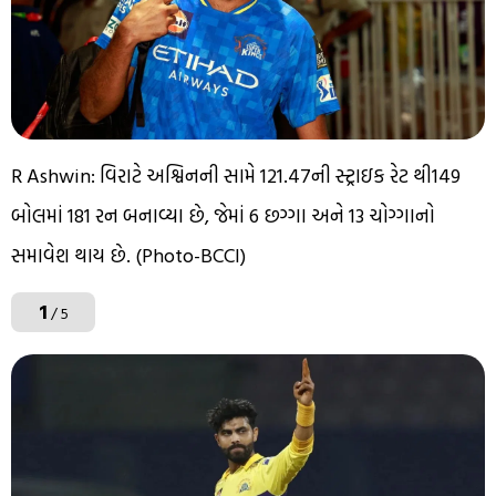
R Ashwin: વિરાટે અશ્વિનની સામે 121.47ની સ્ટ્રાઇક રેટ થી149
બોલમાં 181 રન બનાવ્યા છે, જેમાં 6 છગ્ગા અને 13 ચોગ્ગાનો
સમાવેશ થાય છે. (Photo-BCCI)
1
/ 5