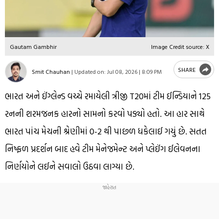
Gautam Gambhir
Image Credit source: X
SHARE
Smit Chauhan
|
Updated on:
Jul 08, 2026 | 8:09 PM
ભારત અને ઈંગ્લેન્ડ વચ્ચે રમાયેલી ત્રીજી T20માં ટીમ ઈન્ડિયાને 125
રનની શરમજનક હારનો સામનો કરવો પડ્યો હતો. આ હાર સાથે
ભારત પાંચ મેચની શ્રેણીમાં 0-2 થી પાછળ ધકેલાઈ ગયું છે. સતત
નિષ્ફળ પ્રદર્શન બાદ હવે ટીમ મેનેજમેન્ટ અને પ્લેઈંગ ઈલેવનના
નિર્ણયોને લઈને સવાલો ઉઠવા લાગ્યા છે.