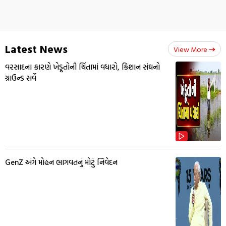
Latest News
View More
વરસાદના કારણે ખેડૂતોની ચિંતામાં વધારો, કિશાન સંઘનો
ગ્રાઉન્ડ સર્વે
GenZ અંગે મોહન ભાગવતનું મોટું નિવેદન