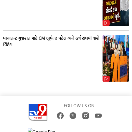
વાયબ્રન્ટ ગુજરાત માટે CM ભૂપેન્દ્ર પટેલ અને હર્ષ સંઘવી જશે
વિદેશ
FOLLOW US ON