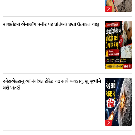
રાજકોટમાં એનાલૉગ પનીર પર પ્રતિબંધ છતાં ઉત્પાદન ચાલુ
સ્પેસએક્સનું અનિયંત્રિત રોકેટ ચંદ્ર સાથે અથડાયું, શુ પૃથ્વીને
થશે ખતરો