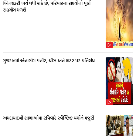
બિનજરૂરી ખર્ચ વધી શકે છે, પરિવારના સભ્યોનો પૂર્ણ
સહયોગ મળશે
ગુજરાતમાં એનાલોગ પનીર, ચીઝ અને બટર પર પ્રતિબંધ
અમદાવાદની શાળાઓમાં રવિવારે સ્વૈચ્છિક વર્ગોને મંજૂરી