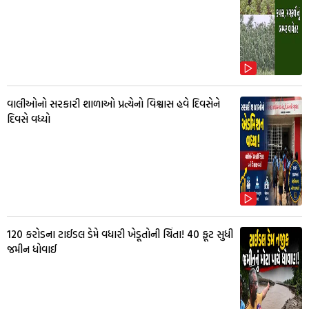
વાલીઓનો સરકારી શાળાઓ પ્રત્યેનો વિશ્વાસ હવે દિવસેને
દિવસે વધ્યો
₹120 કરોડના ટાઈડલ ડેમે વધારી ખેડૂતોની ચિંતા! 40 ફૂટ સુધી
જમીન ધોવાઈ