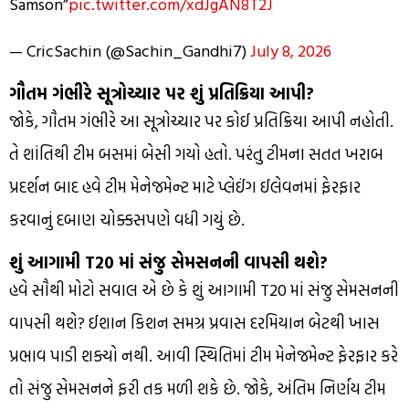
Samson”
pic.twitter.com/xdJgAN8T2J
— CricSachin (@Sachin_Gandhi7)
July 8, 2026
ગૌતમ ગંભીરે સૂત્રોચ્ચાર પર શું પ્રતિક્રિયા આપી?
જોકે, ગૌતમ ગંભીરે આ સૂત્રોચ્ચાર પર કોઈ પ્રતિક્રિયા આપી નહોતી.
તે શાંતિથી ટીમ બસમાં બેસી ગયો હતો. પરંતુ ટીમના સતત ખરાબ
પ્રદર્શન બાદ હવે ટીમ મેનેજમેન્ટ માટે પ્લેઈંગ ઈલેવનમાં ફેરફાર
કરવાનું દબાણ ચોક્કસપણે વધી ગયું છે.
શું આગામી T20 માં સંજુ સેમસનની વાપસી થશે?
હવે સૌથી મોટો સવાલ એ છે કે શું આગામી T20 માં સંજુ સેમસનની
વાપસી થશે? ઈશાન કિશન સમગ્ર પ્રવાસ દરમિયાન બેટથી ખાસ
પ્રભાવ પાડી શક્યો નથી. આવી સ્થિતિમાં ટીમ મેનેજમેન્ટ ફેરફાર કરે
તો સંજુ સેમસનને ફરી તક મળી શકે છે. જોકે, અંતિમ નિર્ણય ટીમ