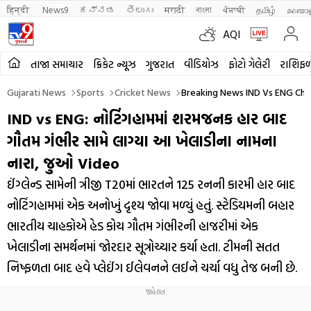
हिन्दी 
News9
ಕನ್ನಡ
తెలుగు
मराठी
বাংলা
ਪੰਜਾਬੀ
தமிழ்
മലയാ
AQI
તાજા સમાચાર
ક્રિકેટ ન્યૂઝ
ગુજરાત
વીડિયોઝ
ફોટો ગેલેરી
રાશિફ
Gujarati News
Sports
Cricket News
Breaking News IND Vs ENG Cha
IND vs ENG: નોટિંગહામમાં શરમજનક હાર બાદ
ગૌતમ ગંભીર સામે લાગ્યા આ ખેલાડીના નામના
નારા, જુઓ Video
ઈંગ્લેન્ડ સામેની ત્રીજી T20માં ભારતને 125 રનની કારમી હાર બાદ
નોટિંગહામમાં એક અનોખું દૃશ્ય જોવા મળ્યું હતું. સ્ટેડિયમની બહાર
ભારતીય ચાહકોએ હેડ કોચ ગૌતમ ગંભીરની હાજરીમાં એક
ખેલાડીના સમર્થનમાં જોરદાર સૂત્રોચ્ચાર કર્યા હતા. ટીમની સતત
નિષ્ફળતા બાદ હવે પ્લેઈંગ ઈલેવનને લઈને ચર્ચા વધુ તેજ બની છે.