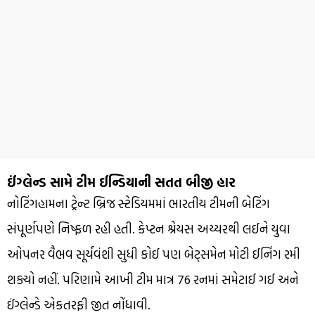
ઈંગ્લેન્ડ સામે ટીમ ઈન્ડિયાની સતત બીજી હાર
નોટિંગહામના ટ્રેન્ટ બ્રિજ સ્ટેડિયમમાં ભારતીય ટીમની બેટિંગ
સંપૂર્ણપણે નિષ્ફળ રહી હતી. કેપ્ટન શ્રેયસ અય્યરથી લઈને યુવા
ઓપનર વૈભવ સૂર્યવંશી સુધી કોઈ પણ બેટ્સમેન મોટી ઈનિંગ રમી
શક્યો નહીં. પરિણામે આખી ટીમ માત્ર 76 રનમાં સમેટાઈ ગઈ અને
ઈંગ્લેન્ડે એકતરફી જીત નોંધાવી.