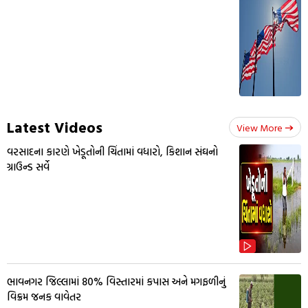
Latest Videos
View More
વરસાદના કારણે ખેડૂતોની ચિંતામાં વધારો, કિશાન સંઘનો
ગ્રાઉન્ડ સર્વે
ભાવનગર જિલ્લામાં 80% વિસ્તારમાં કપાસ અને મગફળીનું
વિક્રમ જનક વાવેતર