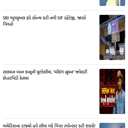
SBI મ્યુચ્યુઅલ ફંડે લોન્ચ કરી નવી SIF સ્ટ્રેટેજી, જાણો
વિગતો
સલમાન ખાન કાનૂની મુશ્કેલીમાં, 'બીઇંગ હ્યુમન' જ્વેલરી
છેતરપિંડી કેસમાં
અમેરિકાના રાજ્યો હવે સીધા વર્ક વિઝા સ્પોન્સર કરી શકશે!