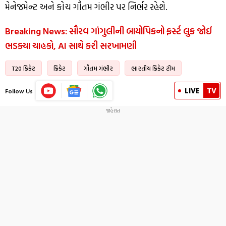
મેનેજમેન્ટ અને કોચ ગૌતમ ગંભીર પર નિર્ભર રહેશે.
Breaking News: સૌરવ ગાંગુલીની બાયોપિકનો ફર્સ્ટ લુક જોઈ
ભડક્યા ચાહકો, AI સાથે કરી સરખામણી
T20 ક્રિકેટ
ક્રિકેટ
ગૌતમ ગંભીર
ભારતીય ક્રિકેટ ટીમ
LIVE
TV
Follow Us