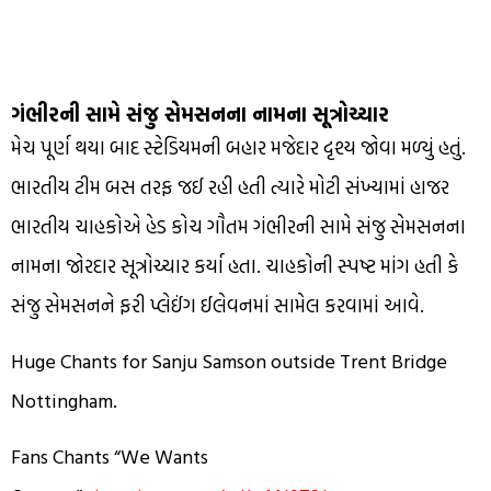
ગંભીરની સામે સંજુ સેમસનના નામના સૂત્રોચ્ચાર
મેચ પૂર્ણ થયા બાદ સ્ટેડિયમની બહાર મજેદાર દૃશ્ય જોવા મળ્યું હતું.
ભારતીય ટીમ બસ તરફ જઈ રહી હતી ત્યારે મોટી સંખ્યામાં હાજર
ભારતીય ચાહકોએ હેડ કોચ ગૌતમ ગંભીરની સામે સંજુ સેમસનના
નામના જોરદાર સૂત્રોચ્ચાર કર્યા હતા. ચાહકોની સ્પષ્ટ માંગ હતી કે
સંજુ સેમસનને ફરી પ્લેઈંગ ઈલેવનમાં સામેલ કરવામાં આવે.
Huge Chants for Sanju Samson outside Trent Bridge
Nottingham.
Fans Chants “We Wants