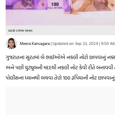
surat crime news
Meera Kansagara
|
Updated on:
Sep 23, 2024 | 9:50 A
ગુજરાતના સુરતમાં બે ભાઈઓએ નકલી નોટો છાપવાનું નક્કી 
અને પછી યુટ્યુબની મદદથી નકલી નોટ કેવી રીતે બનાવવી તે 
પોલીસના ધ્યાનથી બચવા તેણે 100 રૂપિયાની નોટ છાપવાનું શરૂ