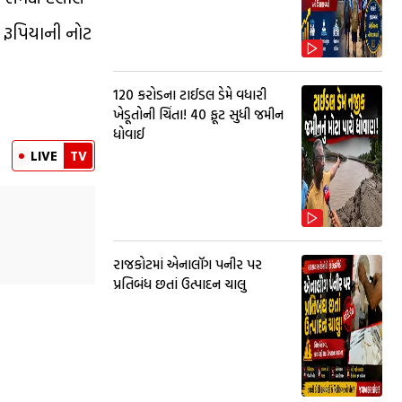
 રૂપિયાની નોટ
₹120 કરોડના ટાઈડલ ડેમે વધારી
ખેડૂતોની ચિંતા! 40 ફૂટ સુધી જમીન
ધોવાઈ
LIVE
TV
રાજકોટમાં એનાલૉગ પનીર પર
પ્રતિબંધ છતાં ઉત્પાદન ચાલુ