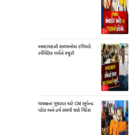
અમદાવાદની શાળાઓમાં રવિવારે
સ્વૈચ્છિક વર્ગોને મંજૂરી
વાયબ્રન્ટ ગુજરાત માટે CM ભૂપેન્દ્ર
પટેલ અને હર્ષ સંઘવી જશે વિદેશ