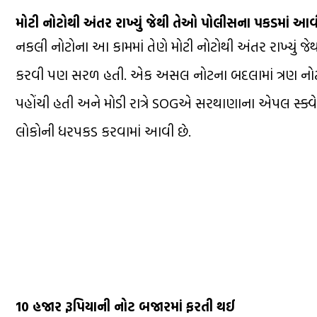
મોટી નોટોથી અંતર રાખ્યું જેથી તેઓ પોલીસના પકડમાં આવ
નકલી નોટોના આ કામમાં તેણે મોટી નોટોથી અંતર રાખ્યું જ
કરવી પણ સરળ હતી. એક અસલ નોટના બદલામાં ત્રણ નોટો 
પહોંચી હતી અને મોડી રાત્રે SOGએ સરથાણાના એપલ સ્ક્વેર
લોકોની ધરપકડ કરવામાં આવી છે.
10 હજાર રૂપિયાની નોટ બજારમાં ફરતી થઈ