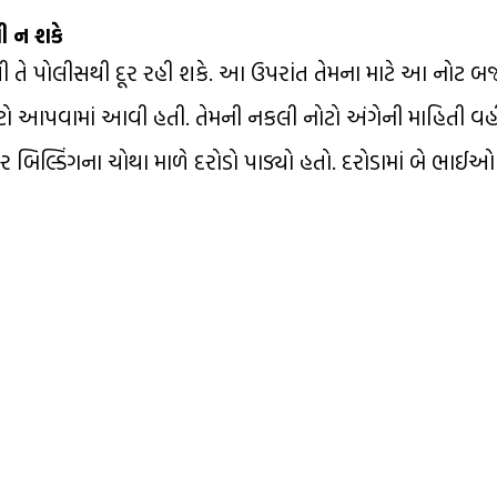
ી ન શકે
ેથી તે પોલીસથી દૂર રહી શકે. આ ઉપરાંત તેમના માટે આ નોટ બજ
આપવામાં આવી હતી. તેમની નકલી નોટો અંગેની માહિતી વહીવટ
 બિલ્ડિંગના ચોથા માળે દરોડો પાડ્યો હતો. દરોડામાં બે ભા