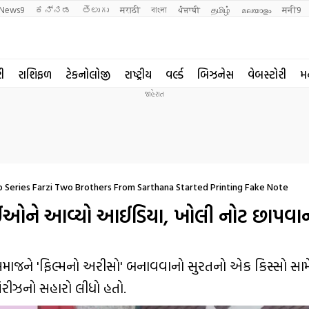
News9
ಕನ್ನಡ
తెలుగు
मराठी
বাংলা
ਪੰਜਾਬੀ
தமிழ்
മലയാളം
मनी9
રી
રાશિફળ
ટેકનોલોજી
રાષ્ટ્રીય
વર્લ્ડ
બિઝનેસ
વેબસ્ટોરી
મ
Series Farzi Two Brothers From Sarthana Started Printing Fake Note
ઈઓને આવ્યો આઈડિયા, ખોલી નોટ છાપવાની
સમાજને 'ફિલ્મનો અરીસો' બનાવવાનો સુરતનો એક કિસ્સો સામે
સિરીઝનો સહારો લીધો હતો.