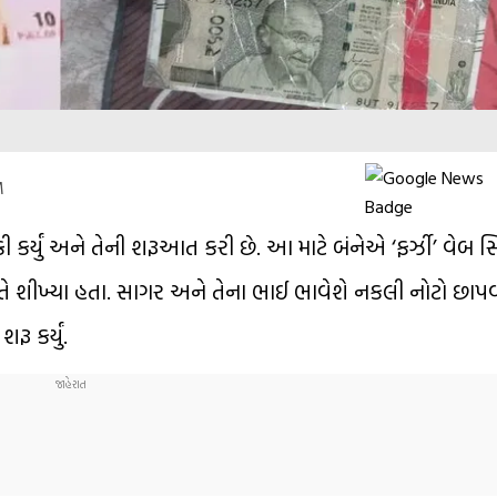
M
કર્યું અને તેની શરૂઆત કરી છે. આ માટે બંનેએ ‘ફર્ઝી’ વેબ 
શીખ્યા હતા. સાગર અને તેના ભાઈ ભાવેશે નકલી નોટો છાપવાનું 
 કર્યું.