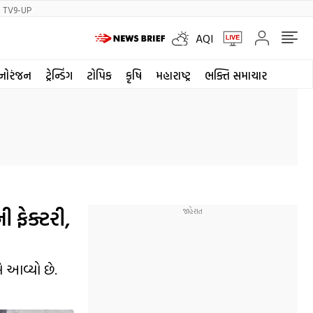
TV9-UP
AQI
નોરંજન
ટ્રેન્ડિંગ
ટોપિક
કૃષિ
મહારાષ્ટ્ર
ભક્તિ સમાચાર
 ફેક્ટરી,
 આવ્યો છે.