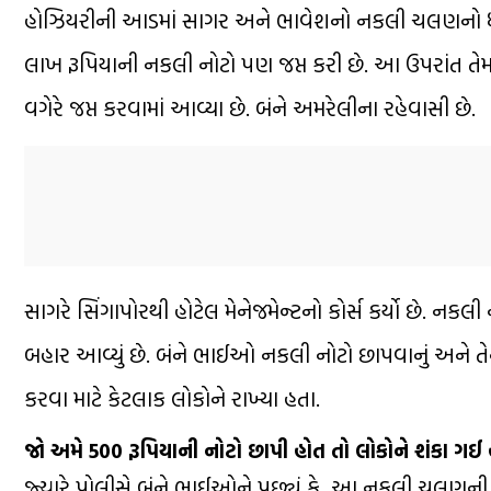
હોઝિયરીની આડમાં સાગર અને ભાવેશનો નકલી ચલણનો ધંધો પો
લાખ રૂપિયાની નકલી નોટો પણ જપ્ત કરી છે. આ ઉપરાંત તેમ
વગેરે જપ્ત કરવામાં આવ્યા છે. બંને અમરેલીના રહેવાસી છે.
સાગરે સિંગાપોરથી હોટેલ મેનેજમેન્ટનો કોર્સ કર્યો છે. ન
બહાર આવ્યું છે. બંને ભાઈઓ નકલી નોટો છાપવાનું અને તેન
કરવા માટે કેટલાક લોકોને રાખ્યા હતા.
જો અમે 500 રૂપિયાની નોટો છાપી હોત તો લોકોને શંકા ગઈ
જ્યારે પોલીસે બંને ભાઈઓને પૂછ્યું કે, આ નકલી ચલણન