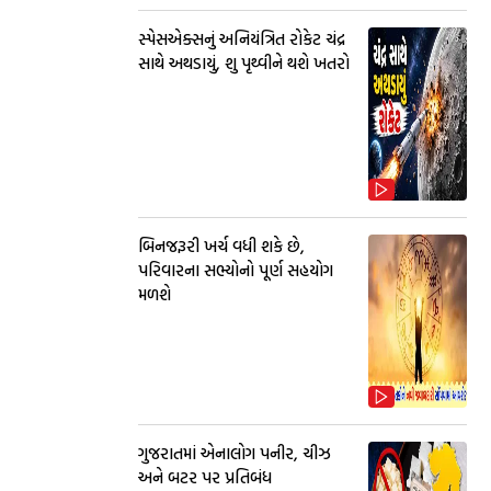
સ્પેસએક્સનું અનિયંત્રિત રોકેટ ચંદ્ર
સાથે અથડાયું, શુ પૃથ્વીને થશે ખતરો
બિનજરૂરી ખર્ચ વધી શકે છે,
પરિવારના સભ્યોનો પૂર્ણ સહયોગ
મળશે
ગુજરાતમાં એનાલોગ પનીર, ચીઝ
અને બટર પર પ્રતિબંધ