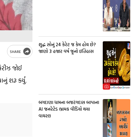
શુદ્ધ સોનું 24 કેરેટ જ કેમ હોય છે?
જાણો 3 હજાર વર્ષ જૂનો ઇતિહાસ
SHARE
સિરીઝ જોઈ
શરૂ કર્યું.
બગદાણા ધામના બજરંગદાસ બાપાના
AI જનરેટેડ ભ્રામક વીડિયો થયા
વાયરલ