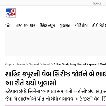
हिन्दी 
તાજા સમાચાર
ક્રિકેટ ન્યૂઝ
ગુજરાત
વીડિયોઝ
ફોટો ગેલે
Gujarati News
Gujarat
Surat
After Watching Shahid Kapoor S Web 
શાહિદ કપૂરની વેબ સિરીઝ જોઈને બે ભા
આ રીતે થયો ખુલાસો
કહેવાય છે કે સિનેમા 'આપણા સમાજનો અરીસો' છે, પરંતુ 
જેમાં બે ભાઈઓએ પોતાનો ધંધો બચાવવા માટે 'ફર્ઝી' વેબ 