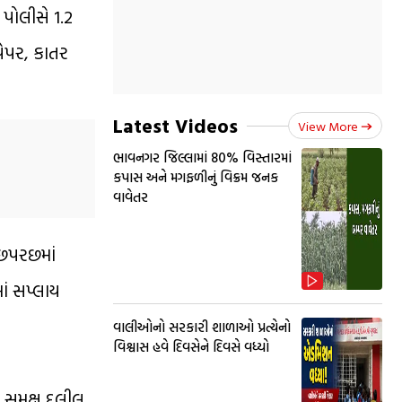
પોલીસે 1.2
પેપર, કાતર
Latest Videos
View More
ભાવનગર જિલ્લામાં 80% વિસ્તારમાં
કપાસ અને મગફળીનું વિક્રમ જનક
વાવેતર
ૂછપરછમાં
ાં સપ્લાય
વાલીઓનો સરકારી શાળાઓ પ્રત્યેનો
વિશ્વાસ હવે દિવસેને દિવસે વધ્યો
 સમક્ષ દલીલ