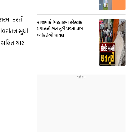
ારમાં ફરતી
રાજાપાર્ક વિસ્તારમાં રહેણાંક
મકાનની છત તૂટી પડતા ત્રણ
ીતંત્ર સુધી
વ્યક્તિઓ ઘાયલ
ઈઓ સહિત ચાર