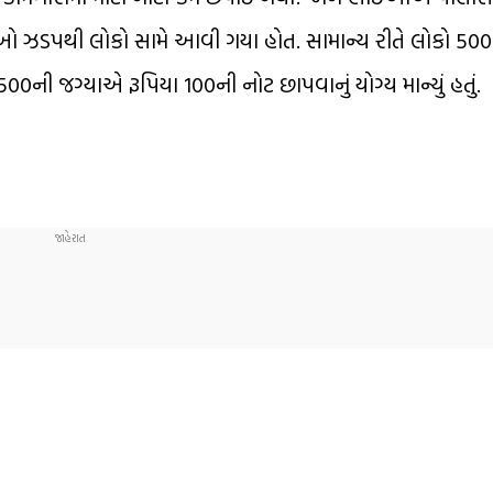
ઓ ઝડપથી લોકો સામે આવી ગયા હોત. સામાન્ય રીતે લોકો 500
500ની જગ્યાએ રૂપિયા 100ની નોટ છાપવાનું યોગ્ય માન્યું હતું.