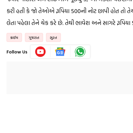
કરી હતી કે જો તેઓએ રૂપિયા 500ની નોટ છાપી હોત તો તે
લેતા પહેલા તેને ચેક કરે છે. તેથી ભાવેશ અને સાગરે રૂપિયા 
ક્રાઈમ
ગુજરાત
સુરત
Follow Us