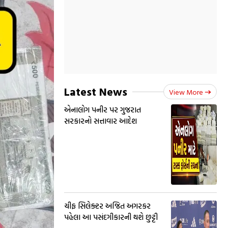
Latest News
View More
એનાલોગ પનીર પર ગુજરાત
સરકારનો સત્તાવાર આદેશ
ચીફ સિલેક્ટર અજિત અગરકર
પહેલા આ પસંદગીકારની થશે છુટ્ટી