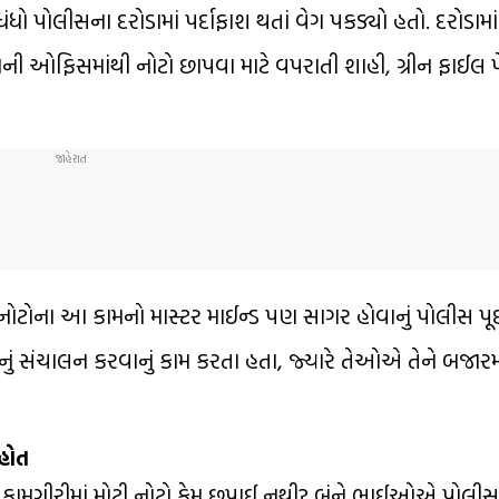
લીસના દરોડામાં પર્દાફાશ થતાં વેગ પકડ્યો હતો. દરોડામાં 
ની ઓફિસમાંથી નોટો છાપવા માટે વપરાતી શાહી, ગ્રીન ફાઈલ 
કલી નોટોના આ કામનો માસ્ટર માઈન્ડ પણ સાગર હોવાનું પોલીસ પ
ું સંચાલન કરવાનું કામ કરતા હતા, જ્યારે તેઓએ તેને બજારમ
 હોત
ી કામગીરીમાં મોટી નોટો કેમ છપાઈ નથી? બંને ભાઈઓએ પોલીસ