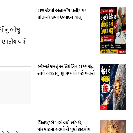
રાજકોટમાં એનાલૉગ પનીર પર
પ્રતિબંધ છતાં ઉત્પાદન ચાલુ
ીનું બીજું
ાણાકીય વર્ષ
સ્પેસએક્સનું અનિયંત્રિત રોકેટ ચંદ્ર
સાથે અથડાયું, શુ પૃથ્વીને થશે ખતરો
બિનજરૂરી ખર્ચ વધી શકે છે,
પરિવારના સભ્યોનો પૂર્ણ સહયોગ