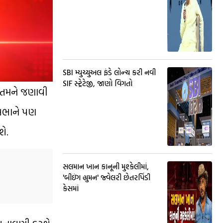
SBI મ્યુચ્યુઅલ ફંડે લોન્ચ કરી નવી
SIF સ્ટ્રેટેજી, જાણો વિગતો
. તમને જણાવી
ં સભાને પણ
શે.
સલમાન ખાન કાનૂની મુશ્કેલીમાં,
'બીઇંગ હ્યુમન' જ્વેલરી છેતરપિંડી
કેસમાં