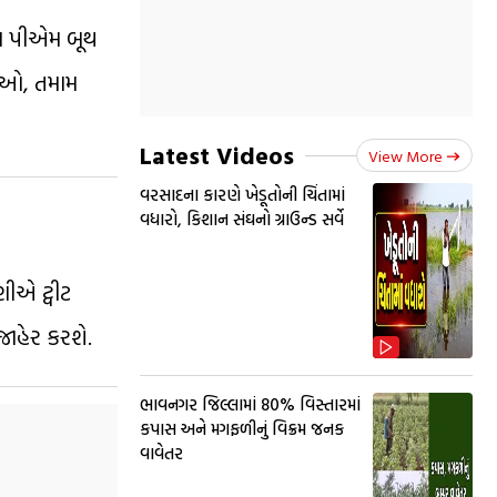
ાન પીએમ બૂથ
રીઓ, તમામ
Latest Videos
View More
વરસાદના કારણે ખેડૂતોની ચિંતામાં
વધારો, કિશાન સંઘનો ગ્રાઉન્ડ સર્વે
ણીએ ટ્વીટ
જાહેર કરશે.
ભાવનગર જિલ્લામાં 80% વિસ્તારમાં
કપાસ અને મગફળીનું વિક્રમ જનક
વાવેતર