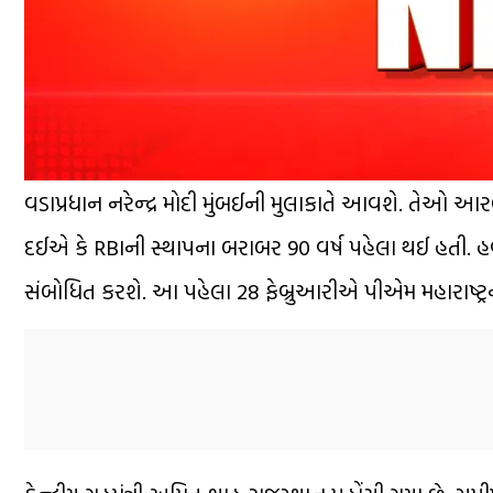
વડાપ્રધાન નરેન્દ્ર મોદી મુંબઈની મુલાકાતે આવશે. તેઓ આર
દઈએ કે RBIની સ્થાપના બરાબર 90 વર્ષ પહેલા થઈ હતી. હવે 
સંબોધિત કરશે. આ પહેલા 28 ફેબ્રુઆરીએ પીએમ મહારાષ્ટ્રના 