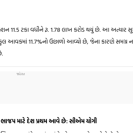
ેક્શન 11.5 ટકા વધીને રૂ. 1.78 લાખ કરોડ થયું છે. આ અત્યાર સુધ
ુલ આવકમાં 11.7%નો ઉછાળો આવ્યો છે, જેના કારણે સમગ્ર ન
ે.
 ભાજપ માટે દેશ પ્રથમ આવે છે: સીએમ યોગી