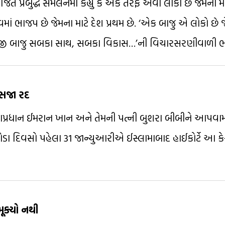
 પ્રબુદ્ધ સંમેલનમાં કહ્યું કે એક તરફ એવા લોકો છે જેમના મા
્વમાં ભાજપ છે જેમના માટે દેશ પ્રથમ છે. ‘એક બાજુ એ લોકો છે 
 બીજી બાજુ સબકા સાથ, સબકા વિકાસ…’ની વિચારસરણીવાળી ભ
 સજા રદ
વ વડાપ્રધાન ઈમરાન ખાન અને તેમની પત્ની બુશરા બીબીને આપવા
થોડા દિવસો પહેલા 31 જાન્યુઆરીએ ઈસ્લામાબાદ હાઈકોર્ટે આ કેસ
મૂક્યો નથી