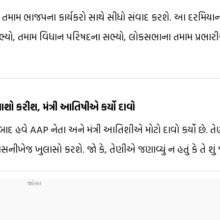
હારના તમામ ભાજપના કાર્યકરો સાથે સીધો સંવાદ કરશે. આ દરમિય
રાસભ્યો, તમામ વિધાન પરિષદના સભ્યો, લોકસભાના તમામ પ્રભા
ો કરીશ, મંત્રી આતિષીએ કર્યો દાવો
ા બાદ હવે AAP નેતા અને મંત્રી આતિશીએ મોટો દાવો કર્યો છે. તે
સનીખેજ ખુલાસો કરશે. જો કે, તેણીએ જણાવ્યું ન હતું કે તે શું 