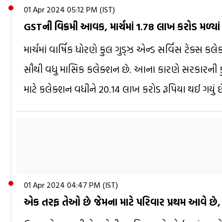
01 Apr 2024 05:12 PM (IST)
GSTની વિક્રમી આવક, માર્ચમાં 1.78 લાખ કરોડ મળ્યાં
માર્ચમાં વાર્ષિક ધોરણે કુલ ગુડ્ઝ એન્ડ સર્વિસ ટેક્સ કલ
સૌથી વધુ માસિક કલેક્શન છે. આના કારણે સરકારની ક
માટે કલેક્શન વધીને 20.14 લાખ કરોડ રૂપિયા થઈ ગયું છ
01 Apr 2024 04:47 PM (IST)
એક તરફ તેઓ છે જેમના માટે પરિવાર પ્રથમ આવે છે,