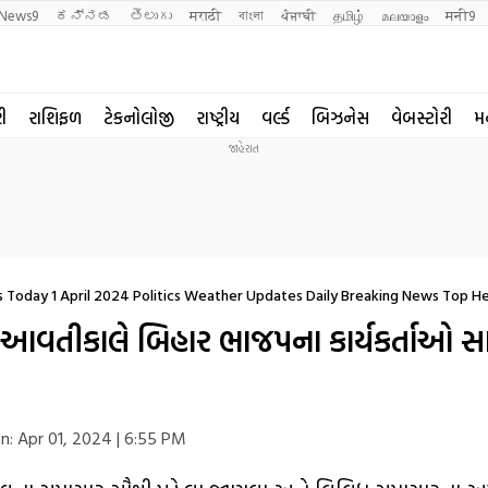
News9
ಕನ್ನಡ
తెలుగు
मराठी
বাংলা
ਪੰਜਾਬੀ
தமிழ்
മലയാളം
मनी9
રી
રાશિફળ
ટેકનોલોજી
રાષ્ટ્રીય
વર્લ્ડ
બિઝનેસ
વેબસ્ટોરી
મ
 Today 1 April 2024 Politics Weather Updates Daily Breaking News Top Hea
 આવતીકાલે બિહાર ભાજપના કાર્યકર્તાઓ સા
n:
Apr 01, 2024 | 6:55 PM