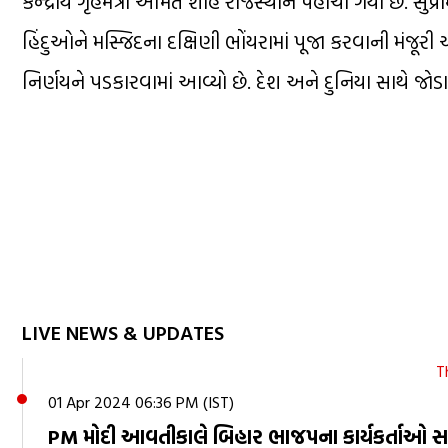
કેન્દ્રીય ગૃહમંત્રી અમિત શાહ રાજસ્થાન પહોંચી ગયા છે. સુ
હિંદુઓને મસ્જિદના દક્ષિણી ભોંયરામાં પૂજા કરવાની મં
નિર્ણયને પડકારવામાં આવ્યો છે. દેશ અને દુનિયા સાથે જો
LIVE NEWS & UPDATES
T
01 Apr 2024 06:36 PM (IST)
PM મોદી આવતીકાલે બિહાર ભાજપના કાર્યકર્તાઓ સા