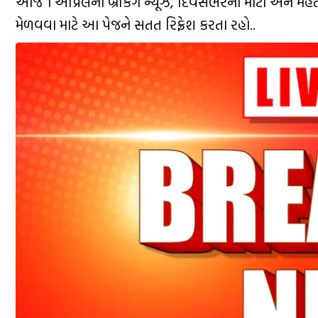
આજે 1 એપ્રિલના બ્રેકિંગ ન્યૂઝ, દિવસભરના મોટા અને 
મેળવવા માટે આ પેજને સતત રિફ્રેશ કરતા રહો..