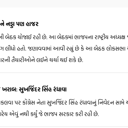
ને નડ્ડા પણ હાજર
ી બેઠક યોજાઈ રહી છે. આ બેઠકમાં ભાજપના રાષ્ટ્રીય અધ્યક્ષ જે
ભાગ લીધો હતો. જણાવવામાં આવી રહ્યું છે કે આ બેઠક લોકસભા 
્રચારની તૈયારીઓને લઈને ચર્ચા થઈ શકે છે.
 ખરાબ: સુખજિંદર સિંહ રંધાવા
ોકલવા પર કોંગ્રેસ નેતા સુખજિંદર સિંહ રંધાવાનું નિવેદન સામે આ
રેય એવું નથી કર્યું જે ભાજપ સરકાર કરી રહી છે.