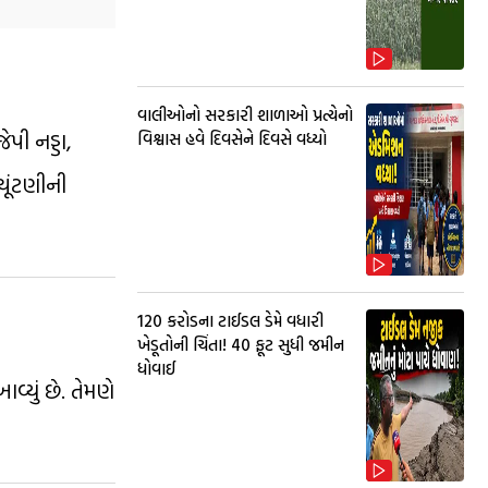
વાલીઓનો સરકારી શાળાઓ પ્રત્યેનો
પી નડ્ડા,
વિશ્વાસ હવે દિવસેને દિવસે વધ્યો
ચૂંટણીની
₹120 કરોડના ટાઈડલ ડેમે વધારી
ખેડૂતોની ચિંતા! 40 ફૂટ સુધી જમીન
ધોવાઈ
વ્યું છે. તેમણે