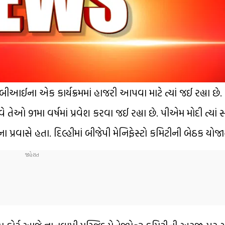
બીઆઈના એક કાર્યક્રમમાં હાજરી આપવા માટે ત્યાં જઈ રહ્યા છે
તેઓ 91મા વર્ષમાં પ્રવેશ કરવા જઈ રહ્યા છે. પીએમ મોદી ત્યા
પ્રવાસે હતા. દિલ્હીમાં બીજેપી મેનિફેસ્ટો કમિટીની બેઠક યોજા