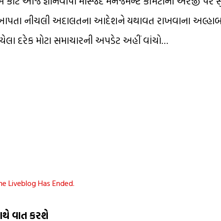
પ્રીમ કોર્ટ આજે જ્ઞાનવાપી મસ્જિદ મેનેજમેન્ટ કમિટીની અરજી પર
જૂરી આપતા નીચલી અદાલતના આદેશને યથાવત રાખવાના અલ્હાબા
ડાયેલા દરેક મોટા સમાચારની અપડેટ અહીં વાંચો…
he Liveblog Has Ended.
થે વાત કરશે