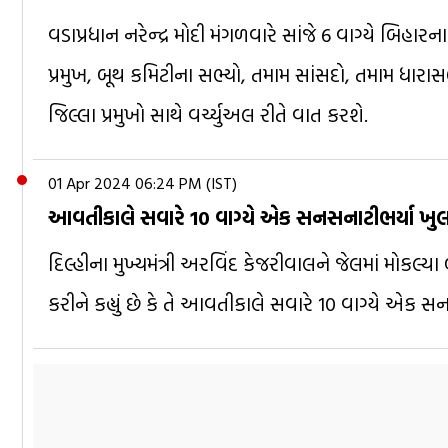
વડાપ્રધાન નરેન્દ્ર મોદી મંગળવારે સાંજે 6 વાગ્યે બિ
પ્રમુખ, બૂથ કમિટીના સભ્યો, તમામ સાંસદો, તમામ ધા
જિલ્લા પ્રમુખો સાથે વર્ચ્યુઅલ રીતે વાત કરશે.
01 Apr 2024 06:24 PM (IST)
આવતીકાલે સવારે 10 વાગ્યે એક સનસનાટીભર્યા ખુલાશ
દિલ્હીના મુખ્યમંત્રી અરવિંદ કેજરીવાલને જેલમાં મોકલ્ય
કરીને કહ્યું છે કે તે આવતીકાલે સવારે 10 વાગ્યે એક સન