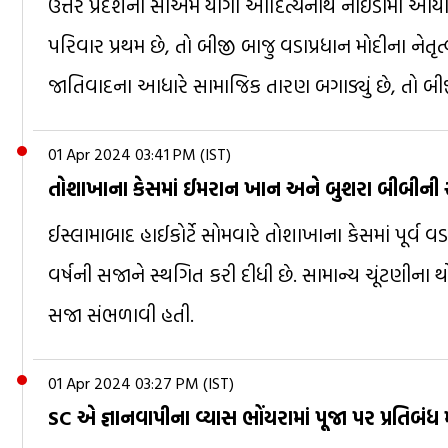
ઉત્તર પ્રદેશના સીએમ યોગી આદિત્યનાથે નોઈડામાં આયોજિત
પરિવાર પ્રથમ છે, તો બીજી બાજુ વડાપ્રધાન મોદીના નેતૃત
જાતિવાદના આધારે સામાજિક તારણ બગાડ્યું છે, તો
01 Apr 2024 03:41 PM (IST)
તોશાખાના કેસમાં ઈમરાન ખાન અને બુશરા બીબીની
ઈસ્લામાબાદ હાઈકોર્ટે સોમવારે તોશાખાના કેસમાં પૂર્
વર્ષની સજાને સ્થગિત કરી દીધી છે. સામાન્ય ચૂંટણીના 
સજા સંભળાવી હતી.
01 Apr 2024 03:27 PM (IST)
SC એ જ્ઞાનવાપીના વ્યાસ ભોંયરામાં પૂજા પર પ્રતિબંધ 