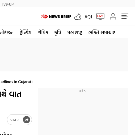
TV9-UP
AQI
નોરંજન
ટ્રેન્ડિંગ
ટોપિક
કૃષિ
મહારાષ્ટ્ર
ભક્તિ સમાચાર
dlines In Gujarati
થે વાત
SHARE