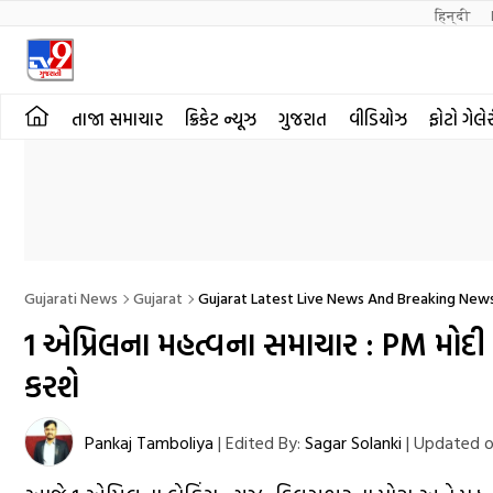
हिन्दी 
તાજા સમાચાર
ક્રિકેટ ન્યૂઝ
ગુજરાત
વીડિયોઝ
ફોટો ગેલે
Gujarati News
Gujarat
Gujarat Latest Live News And Breaking News
1 એપ્રિલના મહત્વના સમાચાર : PM મોદી
કરશે
Pankaj Tamboliya
|
Edited By:
Sagar Solanki
|
Updated o