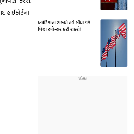
 સુનાવણી કરશે.
દ હાઈકોર્ટના
અમેરિકાના રાજ્યો હવે સીધા વર્ક
વિઝા સ્પોન્સર કરી શકશે!