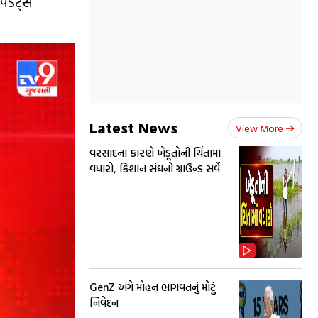
પડેટ્સ
Latest News
View More
વરસાદના કારણે ખેડૂતોની ચિંતામાં
વધારો, કિશાન સંઘનો ગ્રાઉન્ડ સર્વે
GenZ અંગે મોહન ભાગવતનું મોટું
નિવેદન