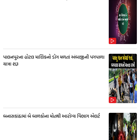
પાલનપુરના હોટલ માલિકનો ડોગ મળતાં અંબાજીની પગપાળા
યાત્રા શરૂ
બનાસકાંઠામાં બે બાળકોના મોતથી આરોગ્ય વિભાગ એલર્ટ