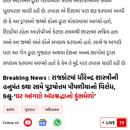
હાલ એટીએસ દ્વારા ઝડપાયેલા ત્રણેય આરોપીઓની સઘન
પૂછપરછ ચાલી રહી છે. તપાસ એ દિશામાં પણ શરૂ કરવામાં આવી
છે કે આ ડ્રગ્સનો જથ્થો કોના દ્વારા મોકલવામાં આવ્યો હતો,
દિલ્હીમાં રહેતા આરોપીઓ કેટલા સમયથી ભારતમાં સક્રિય હતા
અને આ જથ્થો અંતે કોને સપ્લાય કરવાનો હતો. સાથે જ અગાઉ
પણ આ ગેંગ દ્વારા ગુજરાત અથવા દેશના અન્ય ભાગોમાં ડ્રગ્સ
સપ્લાય કરવામાં આવ્યો હતો કે કેમ તે મુદ્દે પણ તપાસ ચાલી રહી છે.
Breaking News : રાજકોટમાં ધીરેન્દ્ર શાસ્ત્રીની
હનુમંત કથા સામે પુરૂષોત્તમ પીપળીયાનો વિરોધ,
કહ્યુ-‘
ઘર આંગણે અંધશ્રદ્ધાનો કુંભમેળો
’
ક્રાઈમ
ગુજરાત
પાકિસ્તાન
LIVE
TV
Follow Us