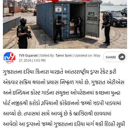
TV9 Gujarati
|
Edited By:
Tanvi Soni
|
Updated on:
May
SHARE
27, 2026 | 3:02 PM
ગુજરાતના દરિયા કિનારા મારફતે આંતરરાષ્ટ્રીય ડ્રગ્સ રેકેટ ફરી
એકવાર સક્રિય થવાનો પ્રયાસ નિષ્ફળ ગયો છે. ગુજરાત એટીએસ
અને ઇન્ડિયન કોસ્ટ ગાર્ડના સંયુક્ત ઓપરેશનમાં કચ્છના મુન્દ્રા
પોર્ટ નજીકથી કરોડો રૂપિયાની કોકેઇનનો જથ્થો ઝડપી પાડવામાં
આવ્યો છે. તપાસમાં સામે આવ્યું છે કે બ્રાઝિલથી લાવવામાં
આવેલો આ ડ્રગ્સનો જથ્થો ગુજરાતના દરિયા માર્ગ થકી દિલ્હી સુધી