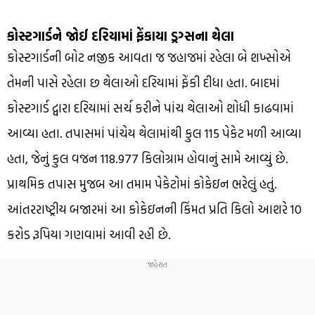
કોસ્ટગાર્ડને જોઈ દરિયામાં ફેંકાયા ડ્રગ્સના થેલા
કોસ્ટગાર્ડની બોટ નજીક આવતા જ જહાજમાં રહેલા બે શખ્સોએ
તેમની પાસે રહેલા છ થેલાઓ દરિયામાં ફેંકી દીધા હતા. બાદમાં
કોસ્ટગાર્ડ દ્વારા દરિયામાં સર્ચ કરીને પાંચ થેલાઓ શોધી કાઢવામાં
આવ્યા હતા. તપાસમાં પાંચેય થેલામાંથી કુલ 115 પેકેટ મળી આવ્યા
હતા, જેનું કુલ વજન 118.977 કિલોગ્રામ હોવાનું સામે આવ્યું છે.
પ્રાથમિક તપાસ મુજબ આ તમામ પેકેટોમાં કોકેઇન ભરેલું હતું.
આંતરરાષ્ટ્રીય બજારમાં આ કોકેઇનની કિંમત પ્રતિ કિલો આશરે 10
કરોડ રૂપિયા ગણવામાં આવી રહી છે.