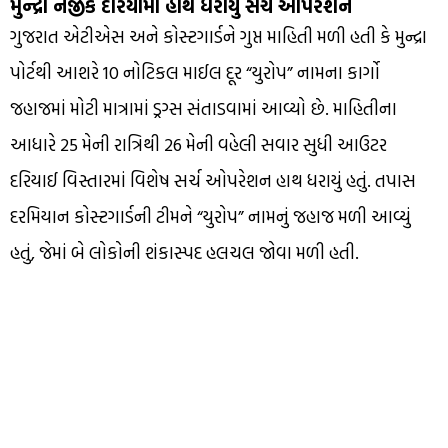
મુન્દ્રા નજીક દરિયામાં હાથ ધરાયું સર્ચ ઓપરેશન
ગુજરાત એટીએસ અને કોસ્ટગાર્ડને ગુપ્ત માહિતી મળી હતી કે મુન્દ્રા
પોર્ટથી આશરે 10 નોટિકલ માઈલ દૂર “યુરોપ” નામના કાર્ગો
જહાજમાં મોટી માત્રામાં ડ્રગ્સ સંતાડવામાં આવ્યો છે. માહિતીના
આધારે 25 મેની રાત્રિથી 26 મેની વહેલી સવાર સુધી આઉટર
દરિયાઈ વિસ્તારમાં વિશેષ સર્ચ ઓપરેશન હાથ ધરાયું હતું. તપાસ
દરમિયાન કોસ્ટગાર્ડની ટીમને “યુરોપ” નામનું જહાજ મળી આવ્યું
હતું, જેમાં બે લોકોની શંકાસ્પદ હલચલ જોવા મળી હતી.