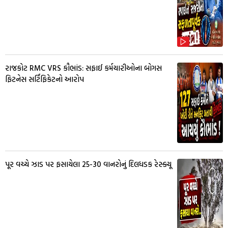
રાજકોટ RMC VRS કૌભાંડ: સફાઈ કર્મચારીઓના બોગસ
ફિટનેસ સર્ટિફિકેટનો આરોપ
પૂર વચ્ચે ઝાડ પર ફસાયેલા 25-30 વાનરોનું દિલધડક રેસ્ક્યૂ