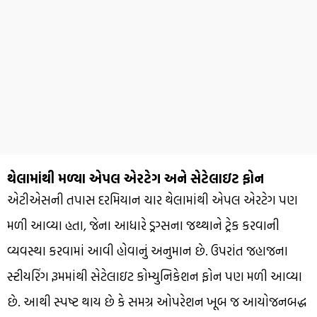
થેલામાંથી મળ્યા એપલ એરટેગ અને સેટેલાઇટ ફોન
એટીએસની તપાસ દરમિયાન ચાર થેલામાંથી એપલ એરટેગ પણ
મળી આવ્યા હતા, જેના આધારે ડ્રગ્સના જથ્થાને ટ્રેક કરવાની
વ્યવસ્થા કરવામાં આવી હોવાનું અનુમાન છે. ઉપરાંત જહાજના
સ્ટીયરિંગ રૂમમાંથી સેટેલાઇટ કોમ્યુનિકેશન ફોન પણ મળી આવ્યા
છે. આથી સ્પષ્ટ થાય છે કે સમગ્ર ઓપરેશન ખૂબ જ આયોજનબદ્ધ