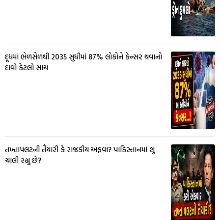
દૂધમાં ભેળસેળથી 2035 સુધીમાં 87% લોકોને કેન્સર થવાનો
દાવો કેટલો સાચ
તખ્તાપલટની તૈયારી કે રાજકીય અફવા? પાકિસ્તાનમાં શું
ચાલી રહ્યું છે?