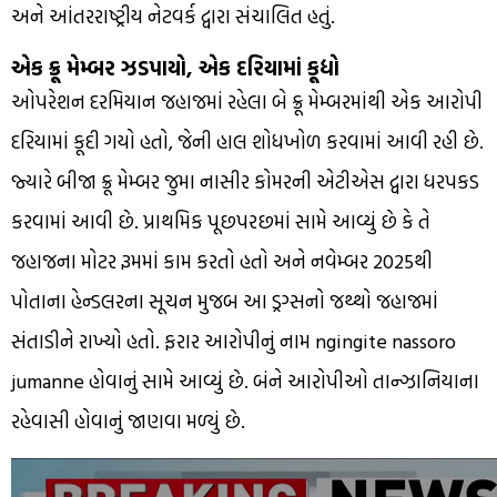
અને આંતરરાષ્ટ્રીય નેટવર્ક દ્વારા સંચાલિત હતું.
એક ક્રૂ મેમ્બર ઝડપાયો, એક દરિયામાં કૂદ્યો
ઓપરેશન દરમિયાન જહાજમાં રહેલા બે ક્રૂ મેમ્બરમાંથી એક આરોપી
દરિયામાં કૂદી ગયો હતો, જેની હાલ શોધખોળ કરવામાં આવી રહી છે.
જ્યારે બીજા ક્રૂ મેમ્બર જુમા નાસીર કોમરની એટીએસ દ્વારા ધરપકડ
કરવામાં આવી છે. પ્રાથમિક પૂછપરછમાં સામે આવ્યું છે કે તે
જહાજના મોટર રૂમમાં કામ કરતો હતો અને નવેમ્બર 2025થી
પોતાના હેન્ડલરના સૂચન મુજબ આ ડ્રગ્સનો જથ્થો જહાજમાં
સંતાડીને રાખ્યો હતો. ફરાર આરોપીનું નામ ngingite nassoro
jumanne હોવાનું સામે આવ્યું છે. બંને આરોપીઓ તાન્ઝાનિયાના
રહેવાસી હોવાનું જાણવા મળ્યું છે.
0
seconds