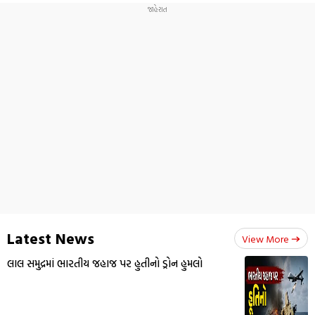
Latest News
View More
લાલ સમુદ્રમાં ભારતીય જહાજ પર હુતીનો ડ્રોન હુમલો