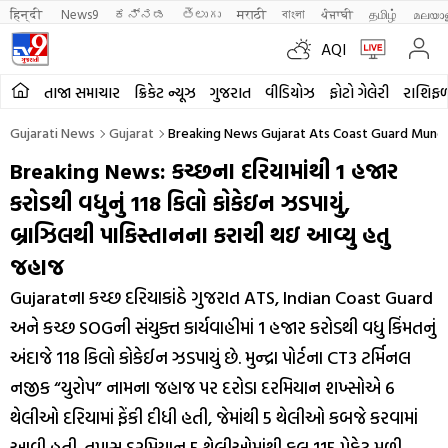
हिन्दी 
News9
ಕನ್ನಡ
తెలుగు
मराठी
বাংলা
ਪੰਜਾਬੀ
தமிழ்
മലയാ
AQI
તાજા સમાચાર
ક્રિકેટ ન્યૂઝ
ગુજરાત
વીડિયોઝ
ફોટો ગેલેરી
રાશિફ
Gujarati News
Gujarat
Breaking News Gujarat Ats Coast Guard Mundr
Breaking News: કચ્છના દરિયામાંથી 1 હજાર
કરોડથી વધુનું 118 કિલો કોકેઇન ઝડપાયું,
બ્રાઝિલથી પાકિસ્તાનના કરાચી થઇ આવ્યુ હતુ
જહાજ
Gujaratના કચ્છ દરિયાકાંઠે ગુજરાત ATS, Indian Coast Guard
અને કચ્છ SOGની સંયુક્ત કાર્યવાહીમાં 1 હજાર કરોડથી વધુ કિંમતનું
અંદાજે 118 કિલો કોકેઈન ઝડપાયું છે. મુન્દ્રા પોર્ટના CT3 ટર્મિનલ
નજીક “યુરોપ” નામના જહાજ પર દરોડા દરમિયાન શખ્સોએ 6
થેલીઓ દરિયામાં ફેંકી દીધી હતી, જેમાંથી 5 થેલીઓ કબજે કરવામાં
આવી હતી. તપાસ દરમિયાન 5 થેલીઓમાંથી કુલ 115 પેકેટ મળી