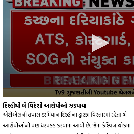
of
2
minutes,
49
seconds
દિલ્હીથી બે વિદેશી આરોપીઓ ઝડપાયા
એટીએસની તપાસ દરમિયાન દિલ્હીના દ્વારકા વિસ્તારમાં રહેતા બે
આરોપીઓની પણ ધરપકડ કરવામાં આવી છે. જેમાં કેલ્વિન ચોકમા