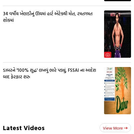
34 વર્ષીય ખેલાડીનું ઊંઘમાં હાર્ટ એટેકથી મોત, રમતગમત
શોકમાં
ડાબરને '100% શુદ્ધ' લખવું ભારે પડ્યું, FSSAI ના આદેશ
બાદ ફેરફાર શરુ
Latest Videos
View More