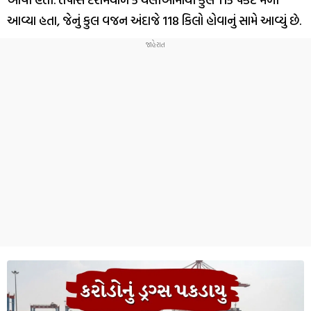
આવ્યા હતા, જેનું કુલ વજન અંદાજે 118 કિલો હોવાનું સામે આવ્યું છે.