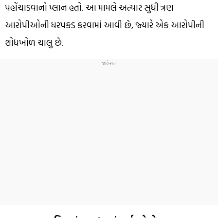
પહોંચાડવાનો પ્લાન હતો. આ મામલે અત્યાર સુધી ત્રણ
આરોપીઓની ધરપકડ કરવામાં આવી છે, જ્યારે એક આરોપીની
શોધખોળ ચાલુ છે.