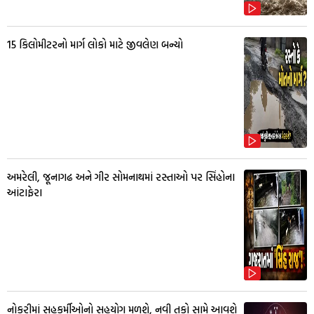
15 કિલોમીટરનો માર્ગ લોકો માટે જીવલેણ બન્યો
અમરેલી, જૂનાગઢ અને ગીર સોમનાથમાં રસ્તાઓ પર સિંહોના
આંટાફેરા
નોકરીમાં સહકર્મીઓનો સહયોગ મળશે, નવી તકો સામે આવશે