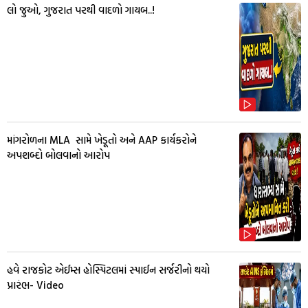
લો જુઓ, ગુજરાત પરથી વાદળો ગાયબ..!
માંગરોળના MLA સામે ખેડૂતો અને AAP કાર્યકરોને
અપશબ્દો બોલવાનો આરોપ
હવે રાજકોટ એઈમ્સ હોસ્પિટલમાં સ્પાઈન સર્જરીનો થયો
પ્રારંભ- Video