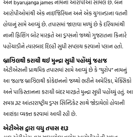
અને byarujanga james નામના આરોપીઓ સામેલ છે. બંને
આરોપીઓમાંથી એક નાઇજિરિયન અને એક યુગાન્ડાના વતની
હોવાનું સામે આવ્યું છે. તપાસમાં જાણવા મળ્યું છે કે દરિયામાંથી
નાની ફિશિંગ બોટ મારફતે આ ડ્રગ્સનો જથ્થો ગુજરાતના કિનારે
પહોંચાડીને ત્યારબાદ દિલ્હી સુધી સપ્લાય કરવાનો પ્લાન હતો.
બ્રાઝિલથી કરાચી થઈ મુન્દ્રા સુધી પહોંચ્યું જહાજ
એટીએસની પ્રાથમિક તપાસમાં સામે આવ્યું છે કે “યુરોપ” નામનું
આ જહાજ બ્રાઝિલથી કોકેઇનનો જથ્થો ભરીને અમેરિકા, મેક્સિકો
અને પાકિસ્તાનના કરાચી બંદર મારફતે મુન્દ્રા સુધી પહોંચ્યું હતું. આ
સમગ્ર રૂટ આંતરરાષ્ટ્રીય ડ્રગ્સ સિન્ડિકેટ સાથે જોડાયેલો હોવાની
આશંકા વ્યક્ત કરવામાં આવી રહી છે.
એટીએસ દ્વારા વધુ તપાસ શરૂ