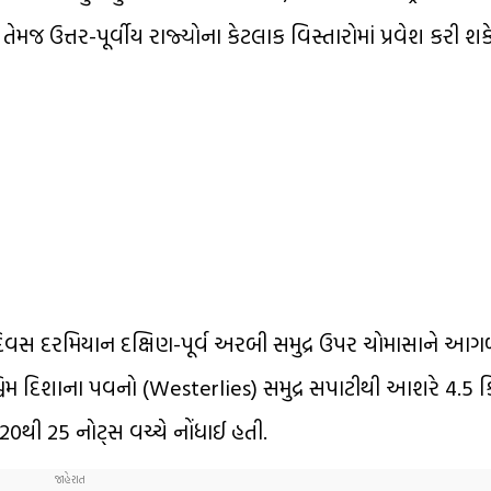
ેમજ ઉત્તર-પૂર્વીય રાજ્યોના કેટલાક વિસ્તારોમાં પ્રવેશ કરી શકે
િવસ દરમિયાન દક્ષિણ-પૂર્વ અરબી સમુદ્ર ઉપર ચોમાસાને આગળ
શ્ચિમ દિશાના પવનો (Westerlies) સમુદ્ર સપાટીથી આશરે 4.5 
20થી 25 નોટ્સ વચ્ચે નોંધાઈ હતી.