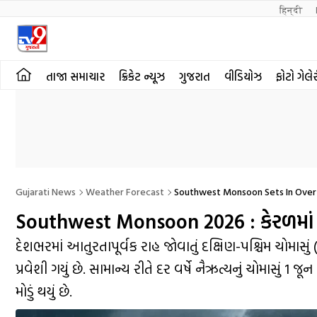
हिन्दी 
તાજા સમાચાર
ક્રિકેટ ન્યૂઝ
ગુજરાત
વીડિયોઝ
ફોટો ગેલે
Gujarati News
Weather Forecast
Southwest Monsoon Sets In Over K
Southwest Monsoon 2026 : કેરળમાં સામા
દેશભરમાં આતુરતાપૂર્વક રાહ જોવાતું દક્ષિણ-પશ્ચિમ ચોમા
પ્રવેશી ગયું છે. સામાન્ય રીતે દર વર્ષે નૈઋત્યનું ચોમાસું 1
મોડું થયું છે.