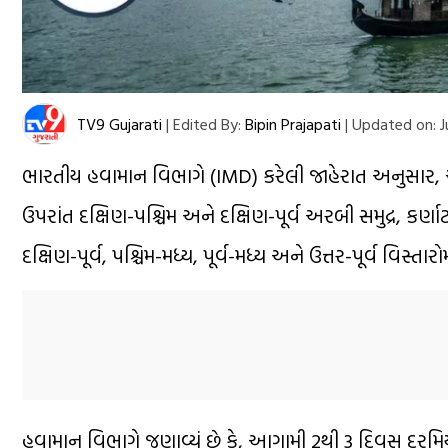
TV9 Gujarati
|
Edited By:
Bipin Prajapati
|
Updated on:
J
ભારતીય હવામાન વિભાગે (IMD) કરેલી જાહેરાત અનુસાર, ચોમ
ઉપરાંત દક્ષિણ-પશ્ચિમ અને દક્ષિણ-પૂર્વ અરબી સમુદ્ર, કર
દક્ષિણ-પૂર્વ, પશ્ચિમ-મધ્ય, પૂર્વ-મધ્ય અને ઉત્તર-પૂર્વ વિસ્તા
હવામાન વિભાગે જણાવ્યું છે કે, આગામી 2થી 3 દિવસ દરમિય