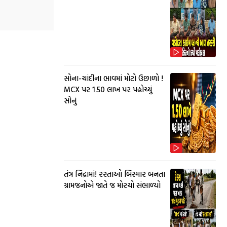
સોના-ચાંદીના ભાવમાં મોટો ઉછાળો !
MCX પર ₹1.50 લાખ પર પહોચ્યું
સોનું
તંત્ર નિદ્રામાં! રસ્તાઓ બિસ્માર બનતા
ગ્રામજનોએ જાતે જ મોરચો સંભાળ્યો