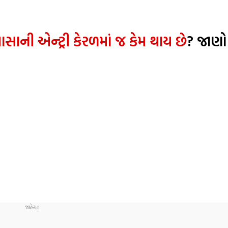
ાસાની એન્ટ્રી કેરળમાં જ કેમ થાય છે
? જાણો