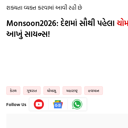
શક્યતા વ્યક્ત કરવામાં આવી રહી છે
Monsoon2026: દેશમાં સૌથી પહેલા
ચોમ
આખું સાયન્સ!
કેરળ
ગુજરાત
ચોમાસુ
મહારાષ્ટ્ર
હવામાન
Follow Us