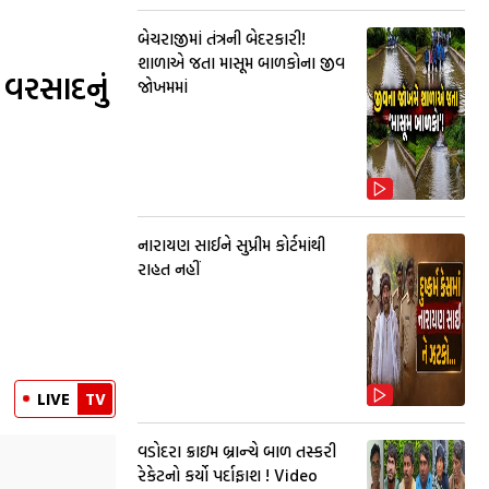
બેચરાજીમાં તંત્રની બેદરકારી!
શાળાએ જતા માસૂમ બાળકોના જીવ
 વરસાદનું
જોખમમાં
નારાયણ સાઈને સુપ્રીમ કોર્ટમાંથી
રાહત નહીં
LIVE
TV
વડોદરા ક્રાઇમ બ્રાન્ચે બાળ તસ્કરી
રેકેટનો કર્યો પર્દાફાશ ! Video