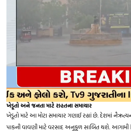
ખેડૂતો અને જનતા માટે રાહતના સમાચાર
ખેડૂતો માટે આ મોટા સમાચાર ગણાઈ રહ્યાં છે. દેશમાં નૈઋત
પાકની વાવણી માટે વરસાદ અનુકૂળ સાબિત થશે. આગામી દિ