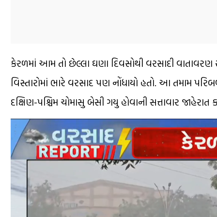
કેરળમાં આમ તો છેલ્લા ઘણા દિવસોથી વરસાદી વાતાવરણ સર્
વિસ્તારોમાં ભારે વરસાદ પણ નોંધાયો હતો. આ તમામ પરિબળ
દક્ષિણ-પશ્ચિમ ચોમાસુ બેસી ગયુ હોવાની સત્તાવાર જાહેરાત 