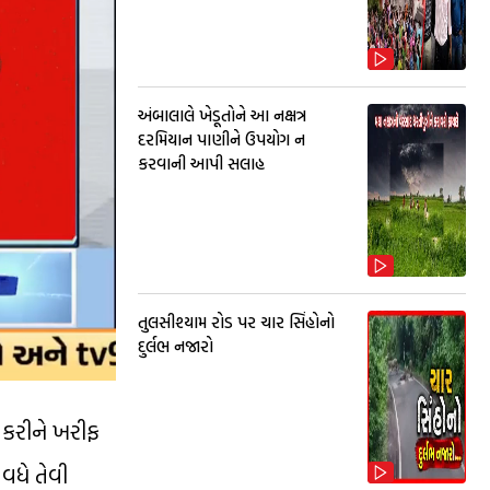
અંબાલાલે ખેડૂતોને આ નક્ષત્ર
દરમિયાન પાણીને ઉપયોગ ન
કરવાની આપી સલાહ
તુલસીશ્યામ રોડ પર ચાર સિંહોનો
દુર્લભ નજારો
સ કરીને ખરીફ
વધે તેવી