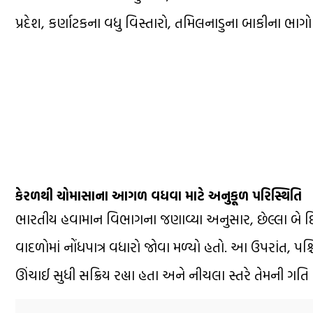
પ્રદેશ, કર્ણાટકના વધુ વિસ્તારો, તમિલનાડુના બાકીના ભાગો ત
કેરળથી ચોમાસાના આગળ વધવા માટે અનુકૂળ પરિસ્થિતિ
ભારતીય હવામાન વિભાગના જણાવ્યા અનુસાર, છેલ્લા બે દ
વાદળોમાં નોંધપાત્ર વધારો જોવા મળ્યો હતો. આ ઉપરાંત, પ
ઊંચાઈ સુધી સક્રિય રહ્યા હતા અને નીચલા સ્તરે તેમની ગતિ 