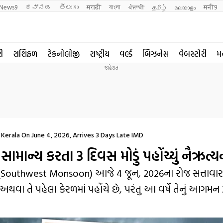
News9
ಕನ್ನಡ
తెలుగు
मराठी
বাংলা
ਪੰਜਾਬੀ
தமிழ்
മലയാളം
मनी9
રી
રાશિફળ
ટેકનોલોજી
રાષ્ટ્રીય
વર્લ્ડ
બિઝનેસ
વેબસ્ટોરી
મ
erala On June 4, 2026, Arrives 3 Days Late IMD
ન્ય કરતા 3 દિવસ મોડું પહોંચ્યું નૈઋત્યન
સું (Southwest Monsoon) આજે 4 જૂન, 2026ના રોજ સત્તાવાર 
 જૂન અથવા તે પહેલા કેરળમાં પહોંચે છે, પરંતુ આ વર્ષે તેનું આગમ