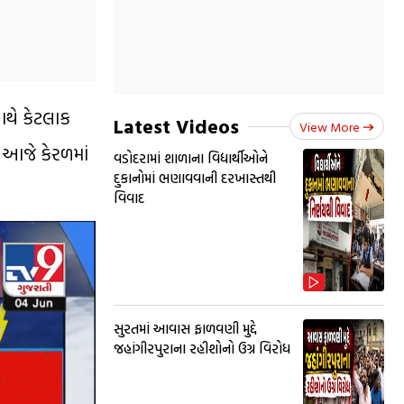
ાથે કેટલાક
Latest Videos
View More
 આજે કેરળમાં
વડોદરામાં શાળાના વિદ્યાર્થીઓને
દુકાનોમાં ભણાવવાની દરખાસ્તથી
વિવાદ
સુરતમાં આવાસ ફાળવણી મુદ્દે
જહાંગીરપુરાના રહીશોનો ઉગ્ર વિરોધ