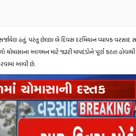
જાયેલ હતું. પરંતુ છેલ્લા બે દિવસ દરમિયાન વ્યાપક વરસાદ સ
ો ચોમાસાના આગમન માટે જરૂરી માપદંડોને પૂર્ણ કરતા હોવાથી
કરવામાં આવી છે.