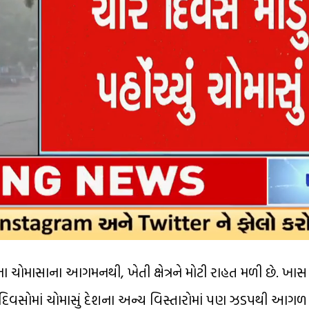
્યના ચોમાસાના આગમનથી, ખેતી ક્ષેત્રને મોટી રાહત મળી છે. ખા
વસોમાં ચોમાસું દેશના અન્ય વિસ્તારોમાં પણ ઝડપથી આગળ 