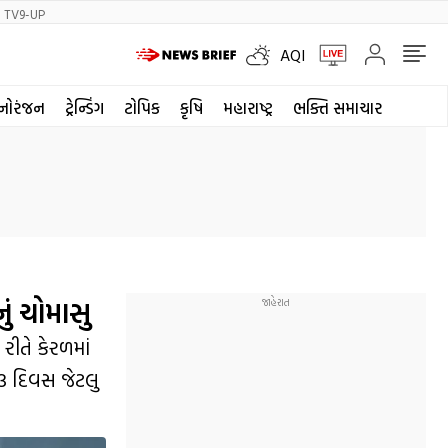
TV9-UP
AQI
નોરંજન
ટ્રેન્ડિંગ
ટોપિક
કૃષિ
મહારાષ્ટ્ર
ભક્તિ સમાચાર
ું ચોમાસુ
રીતે કેરળમાં
ન 3 દિવસ જેટલુ