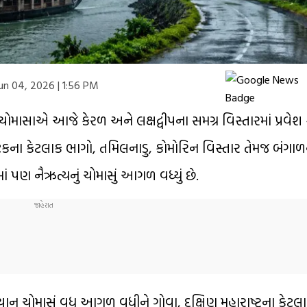
un 04, 2026 | 1:56 PM
ાસાએ આજે કેરળ અને લક્ષદ્વીપના સમગ્ર વિસ્તારમાં પ્રવેશ કર
્ણાટકના કેટલાક ભાગો, તમિલનાડુ, કોમોરિન વિસ્તાર તેમજ બંગા
રોમાં પણ નૈઋત્યનું ચોમાસું આગળ વધ્યું છે.
ાન ચોમાસું વધુ આગળ વધીને ગોવા, દક્ષિણ મહારાષ્ટ્રના કેટલા