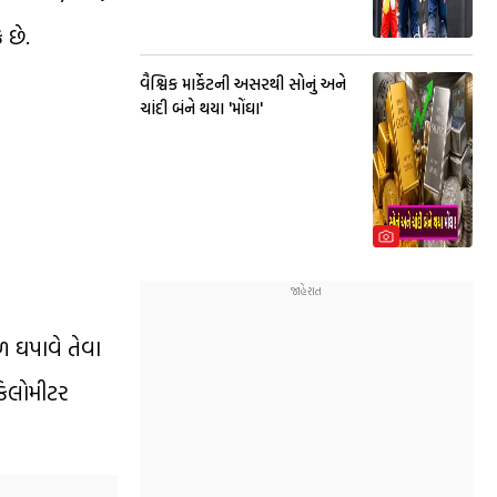
 છે.
વૈશ્વિક માર્કેટની અસરથી સોનું અને
ચાંદી બંને થયા 'મોંઘા'
 ઘપાવે તેવા
કિલોમીટર