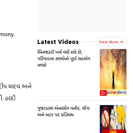
emony.
Latest Videos
View More
બિનજરૂરી ખર્ચ વધી શકે છે,
પરિવારના સભ્યોનો પૂર્ણ સહયોગ
મળશે
લદીપ યાદવ અને
. હલ્દી
ગુજરાતમાં એનાલોગ પનીર, ચીઝ
અને બટર પર પ્રતિબંધ