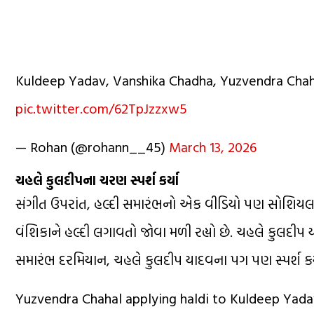
Kuldeep Yadav, Vanshika Chadha, Yuzvendra Chaha
pic.twitter.com/62TpJzzxw5
— Rohan (@rohann__45)
March 13, 2026
ચહલે કુલદીપના ચરણ સ્પર્શ કર્યા
સંગીત ઉપરાંત, હલ્દી સમારંભનો એક વીડિયો પણ સોશિયલ મી
વંશિકાને હલ્દી લગાવતો જોવા મળી રહ્યો છે. ચહલે કુલદીપ
સમારંભ દરમિયાન, ચહલે કુલદીપ યાદવના પગ પણ સ્પર્શ કર્યા 
Yuzvendra Chahal applying haldi to Kuldeep Yada