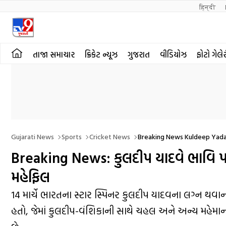
हिन्दी 
તાજા સમાચાર
ક્રિકેટ ન્યૂઝ
ગુજરાત
વીડિયોઝ
ફોટો ગેલે
Gujarati News
Sports
Cricket News
Breaking News Kuldeep Yada
Breaking News: કુલદીપ યાદવે ભાવિ પત્ની
મહેફિલ
14 માર્ચે ભારતના સ્ટાર સ્પિનર કુલદીપ યાદવના લગ્ન થવાન
હતો, જેમાં કુલદીપ-વંશિકાની સાથે ચહલ અને અન્ય મહેમાન