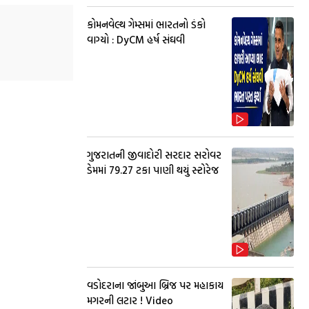
કોમનવેલ્થ ગેમ્સમાં ભારતનો ડંકો
વાગ્યો : DyCM હર્ષ સંઘવી
ગુજરાતની જીવાદોરી સરદાર સરોવર
ડેમમાં 79.27 ટકા પાણી થયું સ્ટોરેજ
વડોદરાના જાંબુઆ બ્રિજ પર મહાકાય
મગરની લટાર ! Video