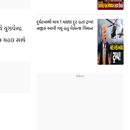
દુર્ઘટનાથી માત્ર 1 માઇલ દૂર હતા ટ્રમ્પ!
યુઝવેન્દ્ર
નજીક આવી ગયું હતુ પેસેન્જ વિમાન
્ર ચહલ સાથે