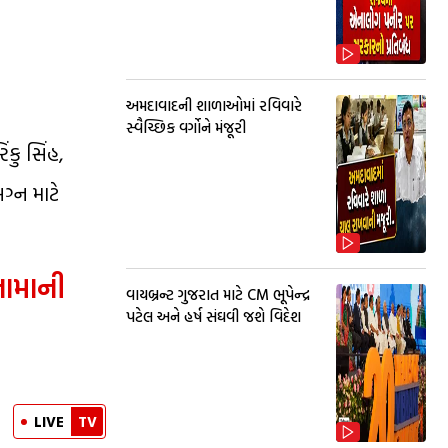
અમદાવાદની શાળાઓમાં રવિવારે
સ્વૈચ્છિક વર્ગોને મંજૂરી
કુ સિંહ,
ગ્ન માટે
નામાની
વાયબ્રન્ટ ગુજરાત માટે CM ભૂપેન્દ્ર
પટેલ અને હર્ષ સંઘવી જશે વિદેશ
LIVE
TV