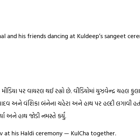
l and his friends dancing at Kuldeep’s sangeet cer
ડિયા પર વાયરલ થઈ રહ્યો છે. વીડિયોમાં યુઝવેન્દ્ર ચહલ કુ
 યાદવ અને વંશિકા બંનેના ચહેરા અને હાથ પર હલ્દી લગાવી હતી
અને હાથ જોડી નમસ્તે કર્યું.
v at his Haldi ceremony — KulCha together.