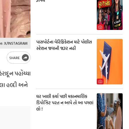
રૂપિય
પાસપોર્ટના વેરિફિકેશન માટે પોલીસ
rce: X/INSTAGRAM
સ્ટેશન જવાની જરૂર નહી
SHARE
ાદૂન પહોંચ્યા
ેલા હલ્દી અને
ઘર ખાલી કર્યા પછી મકાનમાલિક
ડિપોઝિટ પરત ન આપે તો આ પગલાં
લો !