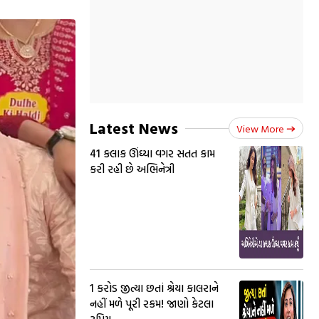
Latest News
View More
41 કલાક ઊંઘ્યા વગર સતત કામ
કરી રહી છે અભિનેત્રી
₹1 કરોડ જીત્યા છતાં શ્રેયા કાલરાને
નહીં મળે પૂરી રકમ! જાણો કેટલા