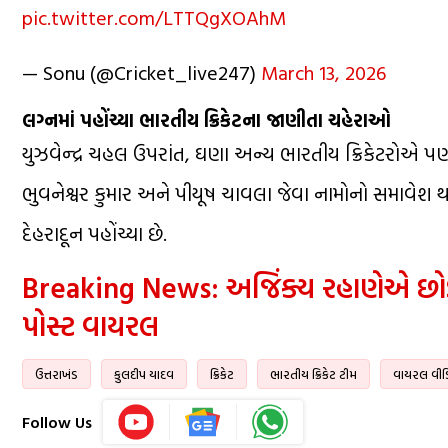
pic.twitter.com/LTTQgXOAhM
— Sonu (@Cricket_live247)
March 13, 2026
લગ્નમાં પહોંચ્યા ભારતીય ક્રિકેટના જાણીતા ચહેરાઓ
યુઝવેન્દ્ર ચહલ ઉપરાંત, ઘણા અન્ય ભારતીય ક્રિકેટરોએ પણ 
ભુવનેશ્વર કુમાર અને પીયૂષ ચાવલા જેવા નામોનો સમાવેશ થા
દેહરાદૂન પહોંચ્યા છે.
Breaking News: અજિંક્ય રહાણેએ છોડી
પોસ્ટ વાયરલ
ઉત્તરાખંડ
કુલદીપ યાદવ
ક્રિકેટ
ભારતીય ક્રિકેટ ટીમ
વાયરલ વીડ
Follow Us