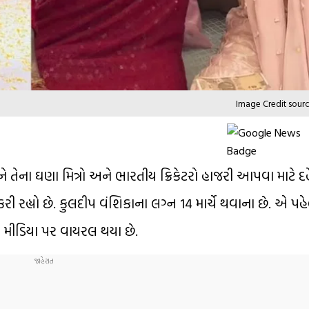
Image Credit sou
ના ઘણા મિત્રો અને ભારતીય ક્રિકેટરો હાજરી આપવા માટે દહેર
ી રહ્યો છે. કુલદીપ વંશિકાના લગ્ન 14 માર્ચે થવાના છે. એ પહ
લ મીડિયા પર વાયરલ થયા છે.