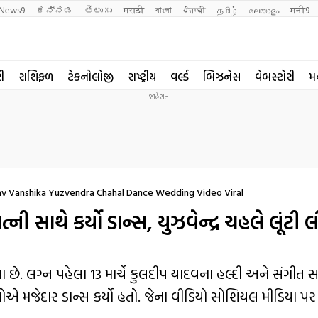
News9
ಕನ್ನಡ
తెలుగు
मराठी
বাংলা
ਪੰਜਾਬੀ
தமிழ்
മലയാളം
मनी9
રી
રાશિફળ
ટેકનોલોજી
રાષ્ટ્રીય
વર્લ્ડ
બિઝનેસ
વેબસ્ટોરી
મ
v Vanshika Yuzvendra Chahal Dance Wedding Video Viral
 સાથે કર્યો ડાન્સ, યુઝવેન્દ્ર ચહલે લૂંટી 
ા છે. લગ્ન પહેલા 13 માર્ચે કુલદીપ યાદવના હલ્દી અને સંગીત 
ોએ મજેદાર ડાન્સ કર્યો હતો. જેના વીડિયો સોશિયલ મીડિયા પ