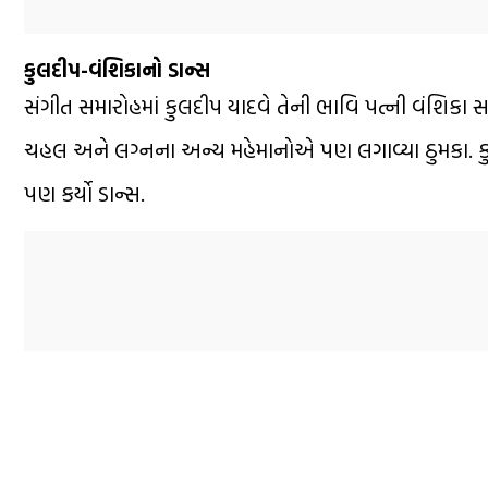
કુલદીપ-વંશિકાનો ડાન્સ
સંગીત સમારોહમાં કુલદીપ યાદવે તેની ભાવિ પત્ની વંશિકા સાથ
ચહલ અને લગ્નના અન્ય મહેમાનોએ પણ લગાવ્યા ઠુમકા. કુલદીપ
પણ કર્યો ડાન્સ.