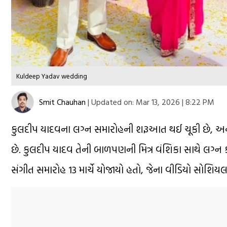
Kuldeep Yadav wedding
Smit Chauhan
|
Updated on:
Mar 13, 2026 | 8:22 PM
કુલદીપ યાદવના લગ્ન સમારોહની શરૂઆત થઈ ચૂકી છે, અને તે
છે. કુલદીપ યાદવ તેની બાળપણની મિત્ર વંશિકા સાથે લગ્ન કર
સંગીત સમારોહ 13 માર્ચે યોજાયો હતો, જેના વીડિયો સોશિય