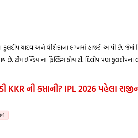
કુલદીપ યાદવ અને વંશિકાના લગ્નમાં હાજરી આપી છે, જેમાં રિં
ય છે. ટીમ ઈન્ડિયાના ફિલ્ડિંગ કોચ ટી. દિલીપ પણ કુલદીપના લ
 KKR ની કપ્તાની? IPL 2026 પહેલા રાજી
િયો