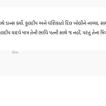
ે ડાન્સ કર્યો. કુલદીપ અને વંશિકાતો દિલ ખોલીને નાચ્યા, સાથે 
 યાદવે માત્ર તેની ભાવિ પત્ની સાથે જ નહીં, પરંતુ તેના મિત