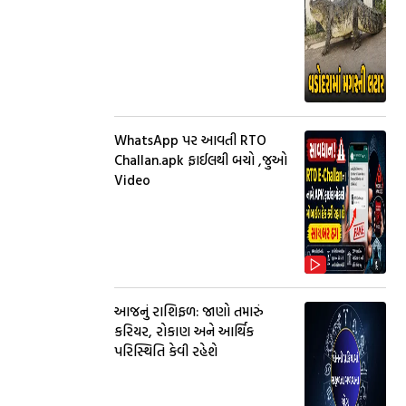
WhatsApp પર આવતી RTO
Challan.apk ફાઈલથી બચો ,જુઓ
Video
આજનું રાશિફળ: જાણો તમારું
કરિયર, રોકાણ અને આર્થિક
પરિસ્થિતિ કેવી રહેશે