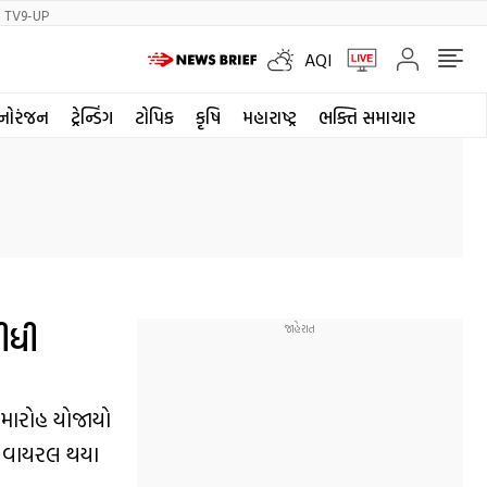
TV9-UP
AQI
નોરંજન
ટ્રેન્ડિંગ
ટોપિક
કૃષિ
મહારાષ્ટ્ર
ભક્તિ સમાચાર
લીધી
સમારોહ યોજાયો
ર વાયરલ થયા