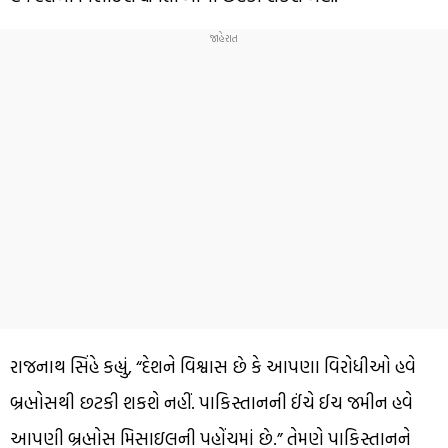
રાજનાથ સિંહે કહ્યું, “દેશને વિશ્વાસ છે કે આપણા વિરોધીઓ હવે
બ્રહ્મોસથી છટકી શકશે નહીં. પાકિસ્તાનની ઈંચે ઈચ જમીન હવે
આપણી બ્રહ્મોસ મિસાઇલની પહોંચમાં છે.” તેમણે પાકિસ્તાનને