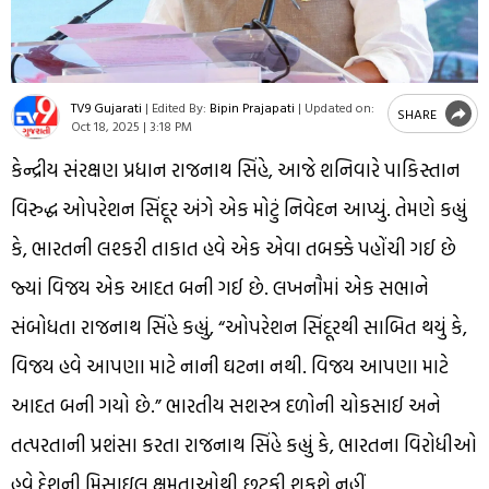
TV9 Gujarati
|
Edited By:
Bipin Prajapati
|
Updated on:
SHARE
Oct 18, 2025 | 3:18 PM
કેન્દ્રીય સંરક્ષણ પ્રધાન રાજનાથ સિંહે, આજે શનિવારે પાકિસ્તાન
વિરુદ્ધ ઓપરેશન સિંદૂર અંગે એક મોટું નિવેદન આપ્યું. તેમણે કહ્યું
કે, ભારતની લશ્કરી તાકાત હવે એક એવા તબક્કે પહોંચી ગઈ છે
જ્યાં વિજય એક આદત બની ગઈ છે. લખનૌમાં એક સભાને
સંબોધતા રાજનાથ સિંહે કહ્યું, “ઓપરેશન સિંદૂરથી સાબિત થયું કે,
વિજય હવે આપણા માટે નાની ઘટના નથી. વિજય આપણા માટે
આદત બની ગયો છે.” ભારતીય સશસ્ત્ર દળોની ચોકસાઈ અને
તત્પરતાની પ્રશંસા કરતા રાજનાથ સિંહે કહ્યું કે, ભારતના વિરોધીઓ
હવે દેશની મિસાઇલ ક્ષમતાઓથી છટકી શકશે નહીં.