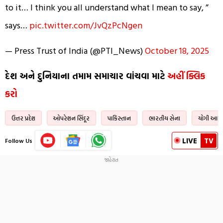
to it… I think you all understand what I mean to say, ”
says…
pic.twitter.com/JvQzPcNgen
— Press Trust of India (@PTI_News)
October 18, 2025
દેશ અને દુનિયાના તમામ સમાચાર વાંચવા માટે
અહીં ક્લિક
કરો
ઉત્તર પ્રદેશ
ઓપરેશન સિંદૂર
પાકિસ્તાન
ભારતીય સેના
યોગી આદિ
LIVE
TV
Follow Us