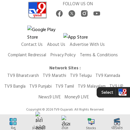
FOLLOW US ON
Contact Us
About Us
Advertise With Us
Complaint Redressal
Privacy Policy
Terms & Conditions
Network Sites :
TV9 Bharatvarsh
TV9 Marathi
TV9 Telugu
TV9 Kannada
TV9 Bangla
TV9 Punjabi
TV9 Tamil
TV9 Malayalam
TV9 UP
News9 LIVE
Money9 LIVE
Copyright © 2026 TV9 Gujarati. All Rights Reserved.
મેનુ
ફોટો સ્ટોરી
રીલ્સ
Stocks
વીડિયોઝ