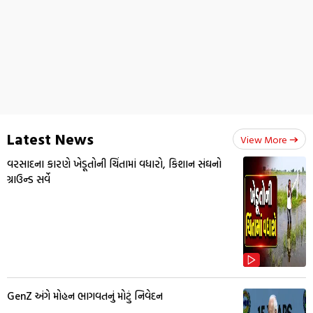
Latest News
View More
વરસાદના કારણે ખેડૂતોની ચિંતામાં વધારો, કિશાન સંઘનો
ગ્રાઉન્ડ સર્વે
GenZ અંગે મોહન ભાગવતનું મોટું નિવેદન