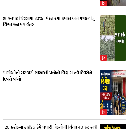
ભાવનગર જિલ્લામાં 80% વિસ્તારમાં કપાસ અને મગફળીનું
વિક્રમ જનક વાવેતર
વાલીઓનો સરકારી શાળાઓ પ્રત્યેનો વિશ્વાસ હવે દિવસેને
દિવસે વધ્યો
₹120 કરોડના ટાઈડલ ડેમે વધારી ખેડૂતોની ચિંતા! 40 ફૂટ સુધી