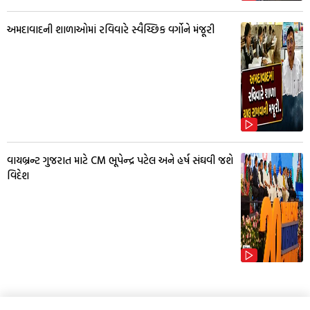
અમદાવાદની શાળાઓમાં રવિવારે સ્વૈચ્છિક વર્ગોને મંજૂરી
વાયબ્રન્ટ ગુજરાત માટે CM ભૂપેન્દ્ર પટેલ અને હર્ષ સંઘવી જશે
વિદેશ