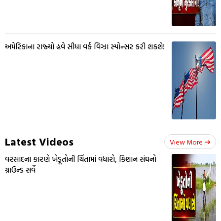
અમેરિકાના રાજ્યો હવે સીધા વર્ક વિઝા સ્પોન્સર કરી શકશે!
Latest Videos
View More
વરસાદના કારણે ખેડૂતોની ચિંતામાં વધારો, કિશાન સંઘનો
ગ્રાઉન્ડ સર્વે