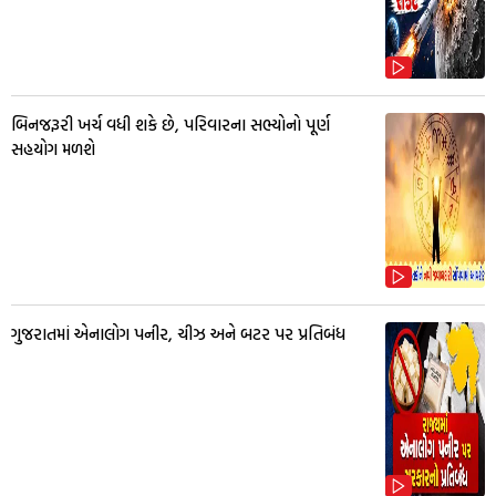
બિનજરૂરી ખર્ચ વધી શકે છે, પરિવારના સભ્યોનો પૂર્ણ
સહયોગ મળશે
ગુજરાતમાં એનાલોગ પનીર, ચીઝ અને બટર પર પ્રતિબંધ