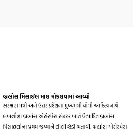
બ્રહ્મોસ મિસાઇલ માલ મોકલવામાં આવ્યો
સંરક્ષણ મંત્રી અને ઉત્તર પ્રદેશના મુખ્યમંત્રી યોગી આદિત્યનાથે
લખનૌના બ્રહ્મોસ એરોસ્પેસ સેન્ટર ખાતે ઉત્પાદિત બ્રહ્મોસ
મિસાઇલોના પ્રથમ જથ્થાને લીલી ઝંડી બતાવી. બ્રહ્મોસ એરોસ્પેસ