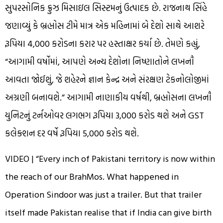
સુપરસોનિક ક્રુઝ મિસાઇલ સિસ્ટમનું ઉત્પાદક છે. રાજનાથ સિંહે
જણાવ્યું કે બ્રહ્મોસ ટીમે માત્ર એક મહિનામાં બે દેશો સાથે આશરે
રૂપિયા 4,000 કરોડના કરાર પર હસ્તાક્ષર કર્યા છે. તેમણે કહ્યું,
“આગામી વર્ષોમાં, આપણે અન્ય દેશોના નિષ્ણાતોને લખનૌ
આવતા જોઈશું, જે શહેરને જ્ઞાન કેન્દ્ર અને સંરક્ષણ ટેકનોલોજીમાં
અગ્રણી બનાવશે.” આગામી નાણાકીય વર્ષથી, બ્રહ્મોસના લખનૌ
યુનિટનું ટર્નઓવર લગભગ રૂપિયા 3,000 કરોડ થશે અને GST
કલેક્શન દર વર્ષે રૂપિયા 5,000 કરોડ થશે.
VIDEO | “Every inch of Pakistani territory is now within
the reach of our BrahMos. What happened in
Operation Sindoor was just a trailer. But that trailer
itself made Pakistan realise that if India can give birth