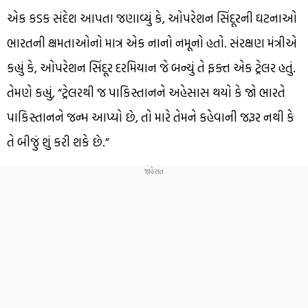
એક કડક સંદેશ આપતા જણાવ્યું કે, ઓપરેશન સિંદૂરની ઘટનાઓ
ભારતની ક્ષમતાઓનો માત્ર એક નાનો નમૂનો હતો. સંરક્ષણ મંત્રીએ
કહ્યું કે, ઓપરેશન સિંદૂર દરમિયાન જે બન્યું તે ફક્ત એક ટ્રેલર હતું.
તેમણે કહ્યું, “ટ્રેલરથી જ પાકિસ્તાનને અહેસાસ થયો કે જો ભારતે
પાકિસ્તાનને જન્મ આપ્યો છે, તો મારે તેમને કહેવાની જરૂર નથી કે
તે બીજું શું કરી શકે છે.”