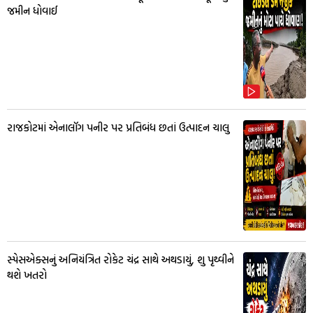
જમીન ધોવાઈ
રાજકોટમાં એનાલૉગ પનીર પર પ્રતિબંધ છતાં ઉત્પાદન ચાલુ
સ્પેસએક્સનું અનિયંત્રિત રોકેટ ચંદ્ર સાથે અથડાયું, શુ પૃથ્વીને
થશે ખતરો