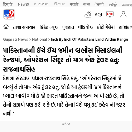
हिन्दी 
News9
ಕನ್ನಡ
తెలుగు
मराठी
বাংলা
ਪੰਜਾਬੀ
தமிழ்
മലയാ
AQI
તાજા સમાચાર
ક્રિકેટ ન્યૂઝ
ગુજરાત
વીડિયોઝ
ફોટો ગેલેરી
રાશિફ
Gujarati News
National
Inch By Inch Of Pakistans Land Within Range Of
પાકિસ્તાનની ઈંચે ઈંચ જમીન બ્રહ્મોસ મિસાઈલની
રેન્જમાં, ઓપરેશન સિંદૂર તો માત્ર એક ટ્રેલર હતુ:
રાજનાથસિહ
દેશના સંરક્ષણ પ્રધાન રાજનાથ સિંહે કહ્યું, "ઓપરેશન સિંદૂરમાં જે
બન્યું તે તો માત્ર એક ટ્રેલર હતું. જો કે આ ટ્રેલરથી જ પાકિસ્તાનને
ખ્યાલ આવી ગયો કે જો ભારત પાકિસ્તાનને જન્મ આપી શકે છે, તો
તેનો સફાયો પણ કરી શકે છે. મારે તેના વિશે વધુ કંઈ કહેવાની જરૂર
નથી."