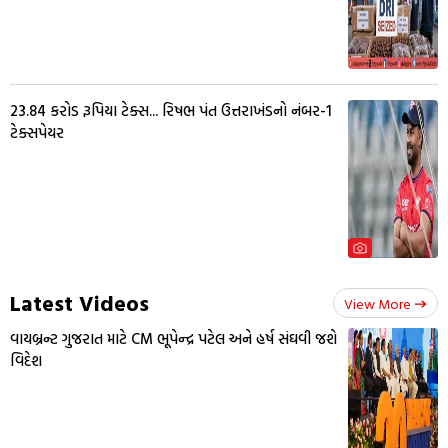
23.84 કરોડ રૂપિયા ટેક્સ... રિષભ પંત ઉત્તરાખંડનો નંબર-1
ટેક્સપેયર
Latest Videos
View More
વાયબ્રન્ટ ગુજરાત માટે CM ભૂપેન્દ્ર પટેલ અને હર્ષ સંઘવી જશે
વિદેશ