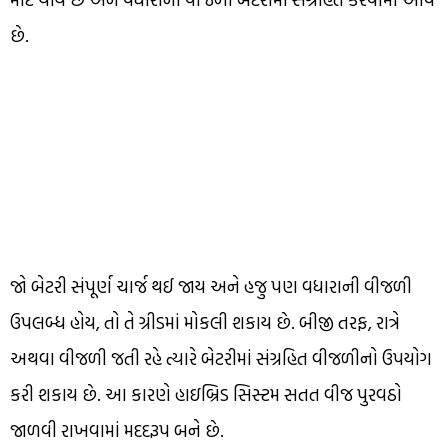
છે.
જો બેટરી સંપૂર્ણ ચાર્જ થઈ જાય અને હજુ પણ વધારાની વીજળી
ઉપલબ્ધ હોય, તો તે ગ્રીડમાં મોકલી શકાય છે. બીજી તરફ, રાત્રે
અથવા વીજળી જતી રહે ત્યારે બેટરીમાં સંગ્રહિત વીજળીનો ઉપયોગ
કરી શકાય છે. આ કારણે હાઇબ્રિડ સિસ્ટમ સતત વીજ પુરવઠો
જાળવી રાખવામાં મદદરૂપ બને છે.