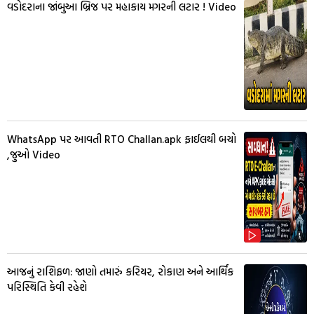
વડોદરાના જાંબુઆ બ્રિજ પર મહાકાય મગરની લટાર ! Video
WhatsApp પર આવતી RTO Challan.apk ફાઈલથી બચો
,જુઓ Video
આજનું રાશિફળ: જાણો તમારું કરિયર, રોકાણ અને આર્થિક
પરિસ્થિતિ કેવી રહેશે