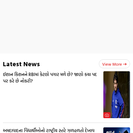
Latest News
View More
ઈશાન કિશનને RBIમાં કેટલો પગાર મળે છે? જાણો કયા પદ
પર કરે છે નોકરી?
અમદાવાદના વિદ્યાર્થીઓનો રાષ્ટ્રીય સ્તરે ઝળહળતો દેખાવ