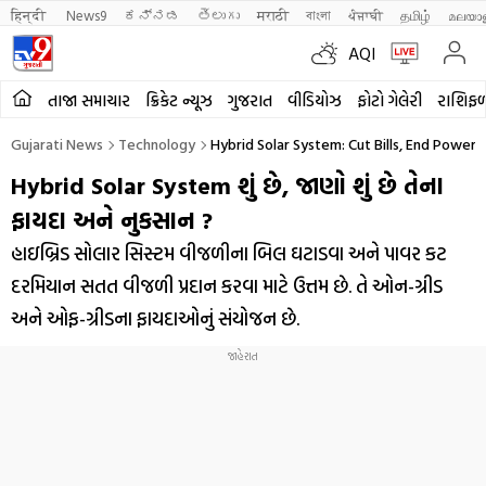
हिन्दी 
News9
ಕನ್ನಡ
తెలుగు
मराठी
বাংলা
ਪੰਜਾਬੀ
தமிழ்
മലയാ
AQI
તાજા સમાચાર
ક્રિકેટ ન્યૂઝ
ગુજરાત
વીડિયોઝ
ફોટો ગેલેરી
રાશિફ
Gujarati News
Technology
Hybrid Solar System: Cut Bills, End Power 
Hybrid Solar System શું છે, જાણો શું છે તેના
ફાયદા અને નુકસાન ?
હાઇબ્રિડ સોલાર સિસ્ટમ વીજળીના બિલ ઘટાડવા અને પાવર કટ
દરમિયાન સતત વીજળી પ્રદાન કરવા માટે ઉત્તમ છે. તે ઓન-ગ્રીડ
અને ઓફ-ગ્રીડના ફાયદાઓનું સંયોજન છે.