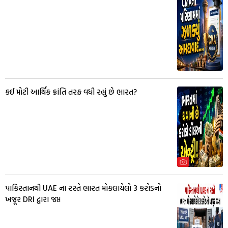
કઈ મોટી આર્થિક ક્રાંતિ તરફ વધી રહ્યું છે ભારત?
પાકિસ્તાનથી UAE ના રસ્તે ભારત મોકલાયેલો 3 કરોડનો
ખજૂર DRI દ્વારા જપ્ત