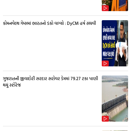
કોમનવેલ્થ ગેમ્સમાં ભારતનો ડંકો વાગ્યો : DyCM હર્ષ સંઘવી
ગુજરાતની જીવાદોરી સરદાર સરોવર ડેમમાં 79.27 ટકા પાણી
થયું સ્ટોરેજ