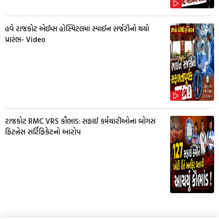
હવે રાજકોટ એઈમ્સ હોસ્પિટલમાં સ્પાઈન સર્જરીનો થયો
પ્રારંભ- Video
રાજકોટ RMC VRS કૌભાંડ: સફાઈ કર્મચારીઓના બોગસ
ફિટનેસ સર્ટિફિકેટનો આરોપ