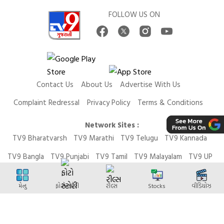
FOLLOW US ON
Contact Us
About Us
Advertise With Us
Complaint Redressal
Privacy Policy
Terms & Conditions
Network Sites :
TV9 Bharatvarsh
TV9 Marathi
TV9 Telugu
TV9 Kannada
TV9 Bangla
TV9 Punjabi
TV9 Tamil
TV9 Malayalam
TV9 UP
News9 LIVE
Money9 LIVE
મેનુ
ફોટો સ્ટોરી
રીલ્સ
Stocks
વીડિયોઝ
Copyright © 2026 TV9 Gujarati. All Rights Reserved.