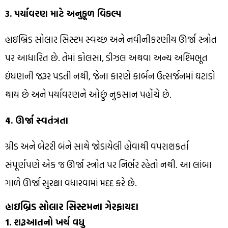
3. પર્યાવરણ માટે અનુકૂળ વિકલ્પ
હાઇબ્રિડ સોલાર સિસ્ટમ સ્વચ્છ અને નવીનીકરણીય ઊર્જા સ્ત્રોત
પર આધારિત છે. તેમાં કોલસા, ડીઝલ અથવા અન્ય અશ્મિભૂત
ઇંધણની જરૂર પડતી નથી, જેના કારણે કાર્બન ઉત્સર્જનમાં ઘટાડો
થાય છે અને પર્યાવરણને ઓછું નુકસાન પહોંચે છે.
4. ઊર્જા સ્વતંત્રતા
ગ્રીડ અને બેટરી બંને સાથે જોડાયેલી હોવાથી વપરાશકર્તા
સંપૂર્ણપણે એક જ ઊર્જા સ્ત્રોત પર નિર્ભર રહેતો નથી. આ લાંબા
ગાળે ઊર્જા સુરક્ષા વધારવામાં મદદ કરે છે.
હાઇબ્રિડ સોલાર સિસ્ટમના ગેરફાયદા
1. શરૂઆતનો ખર્ચ વધુ