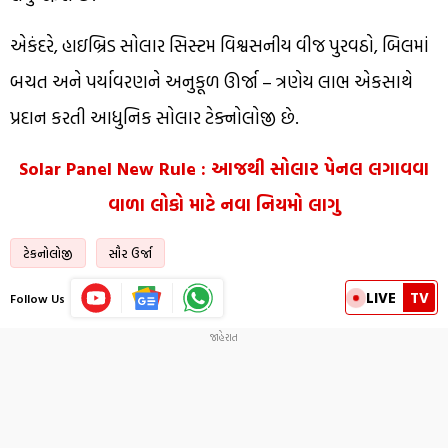
એકંદરે, હાઇબ્રિડ સોલાર સિસ્ટમ વિશ્વસનીય વીજ પુરવઠો, બિલમાં
બચત અને પર્યાવરણને અનુકૂળ ઊર્જા – ત્રણેય લાભ એકસાથે
પ્રદાન કરતી આધુનિક સોલાર ટેક્નોલોજી છે.
Solar Panel New Rule : આજથી સોલાર પેનલ લગાવવા
વાળા લોકો માટે નવા નિયમો લાગુ
ટેકનોલોજી
સૌર ઉર્જા
LIVE
TV
Follow Us