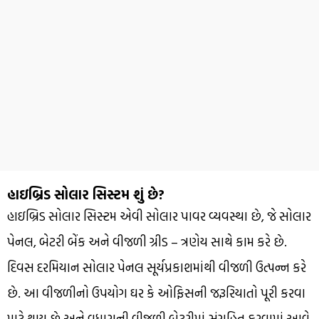
હાઇબ્રિડ સોલાર સિસ્ટમ શું છે?
હાઇબ્રિડ સોલાર સિસ્ટમ એવી સોલાર પાવર વ્યવસ્થા છે, જે સોલાર
પેનલ, બેટરી બેંક અને વીજળી ગ્રીડ – ત્રણેય સાથે કામ કરે છે.
દિવસ દરમિયાન સોલાર પેનલ સૂર્યપ્રકાશમાંથી વીજળી ઉત્પન્ન કરે
છે. આ વીજળીનો ઉપયોગ ઘર કે ઓફિસની જરૂરિયાતો પૂરી કરવા
માટે થાય છે અને વધારાની વીજળી બેટરીમાં સંગ્રહિત કરવામાં આવે