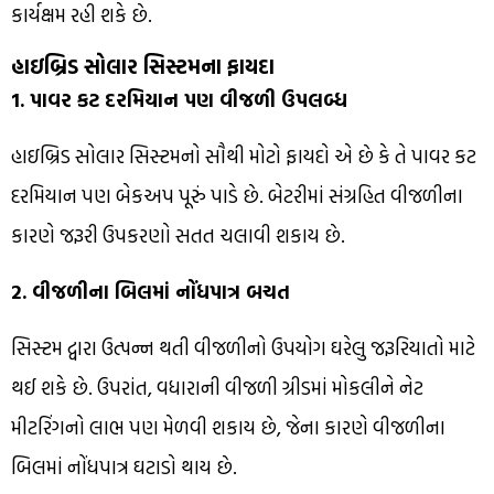
કાર્યક્ષમ રહી શકે છે.
હાઇબ્રિડ સોલાર સિસ્ટમના ફાયદા
1. પાવર કટ દરમિયાન પણ વીજળી ઉપલબ્ધ
હાઇબ્રિડ સોલાર સિસ્ટમનો સૌથી મોટો ફાયદો એ છે કે તે પાવર કટ
દરમિયાન પણ બેકઅપ પૂરું પાડે છે. બેટરીમાં સંગ્રહિત વીજળીના
કારણે જરૂરી ઉપકરણો સતત ચલાવી શકાય છે.
2. વીજળીના બિલમાં નોંધપાત્ર બચત
સિસ્ટમ દ્વારા ઉત્પન્ન થતી વીજળીનો ઉપયોગ ઘરેલુ જરૂરિયાતો માટે
થઈ શકે છે. ઉપરાંત, વધારાની વીજળી ગ્રીડમાં મોકલીને નેટ
મીટરિંગનો લાભ પણ મેળવી શકાય છે, જેના કારણે વીજળીના
બિલમાં નોંધપાત્ર ઘટાડો થાય છે.