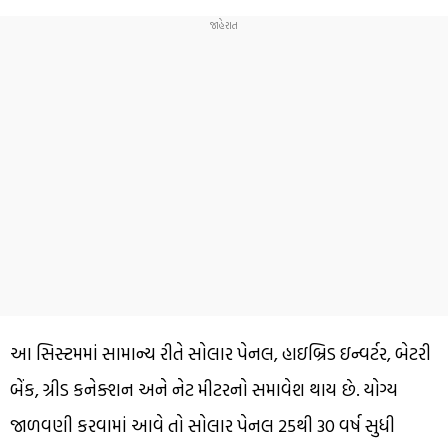
આ સિસ્ટમમાં સામાન્ય રીતે સોલાર પેનલ, હાઇબ્રિડ ઇન્વર્ટર, બેટરી
બેંક, ગ્રીડ કનેક્શન અને નેટ મીટરનો સમાવેશ થાય છે. યોગ્ય
જાળવણી કરવામાં આવે તો સોલાર પેનલ 25થી 30 વર્ષ સુધી