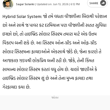
SHARE
Sagar Solanki
|
Updated on:
Jun 13, 2026 | 6:12 PM
Hybrid Solar System: જો તમે વધતા વીજળીના બિલથી પરેશાન
છો અને સાથે જ પાવર કટ દરમિયાન પણ વીજળીની સતત સુવિધા
ઇચ્છો છો, તો હાઇબ્રિડ સોલાર સિસ્ટમ તમારા માટે એક ઉત્તમ
વિકલ્પ બની શકે છે. આ સિસ્ટમ ઓન-ગ્રીડ અને ઓફ-ગ્રીડ
સોલાર સિસ્ટમના ફાયદાઓને એકસાથે જોડે છે, જેના કારણે તે
આજકાલ ઝડપથી લોકપ્રિય બની રહી છે. જોકે, તેની કિંમત
સામાન્ય સોલાર સિસ્ટમ કરતાં વધુ હોય છે. ચાલો જાણીએ કે
હાઇબ્રિડ સોલાર સિસ્ટમ શું છે અને તેના મુખ્ય ફાયદા તથા
ગેરફાયદા કયા છે.