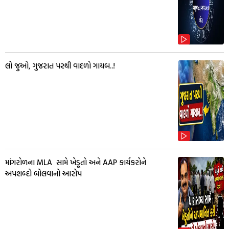
લો જુઓ, ગુજરાત પરથી વાદળો ગાયબ..!
માંગરોળના MLA સામે ખેડૂતો અને AAP કાર્યકરોને
અપશબ્દો બોલવાનો આરોપ