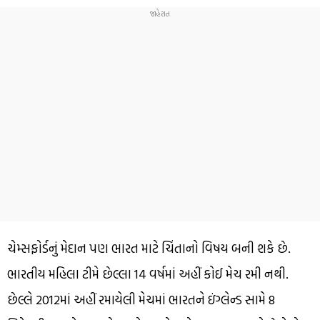
ચેમ્સફોર્ડનું મેદાન પણ ભારત માટે ચિંતાનો વિષય બની શકે છે.
ભારતીય મહિલા ટીમે છેલ્લા 14 વર્ષમાં અહીં કોઈ મેચ રમી નથી.
છેલ્લે 2012માં અહીં રમાયેલી મેચમાં ભારતને ઇંગ્લેન્ડ સામે 8