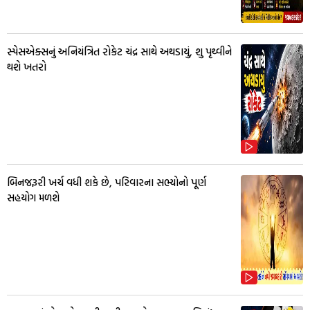
સ્પેસએક્સનું અનિયંત્રિત રોકેટ ચંદ્ર સાથે અથડાયું, શુ પૃથ્વીને
થશે ખતરો
બિનજરૂરી ખર્ચ વધી શકે છે, પરિવારના સભ્યોનો પૂર્ણ
સહયોગ મળશે