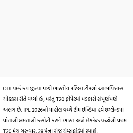
ODI વર્લ્ડ કપ જીત્યા પછી ભારતીય મહિલા ટીમનો આત્મવિશ્વાસ
ચોક્કસ રીતે વધ્યો છે, પરંતુ T20 ફોર્મેટમાં પડકારો સંપૂર્ણપણે
અલગ છે. IPL 2026નો માહોલ વચ્ચે ટીમ ઈન્ડિયા હવે ઇંગ્લેન્ડમાં
પોતાની ક્ષમતાની કસોટી કરશે. ભારત અને ઇંગ્લેન્ડ વચ્ચેની પ્રથમ
T20 મેચ ગુરુવાર, 28 મેના રોજ ચેમ્સફોર્ડમાં રમાશે.