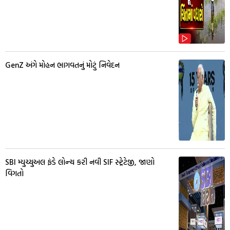
GenZ અંગે મોહન ભાગવતનું મોટું નિવેદન
SBI મ્યુચ્યુઅલ ફંડે લોન્ચ કરી નવી SIF સ્ટ્રેટેજી, જાણો
વિગતો