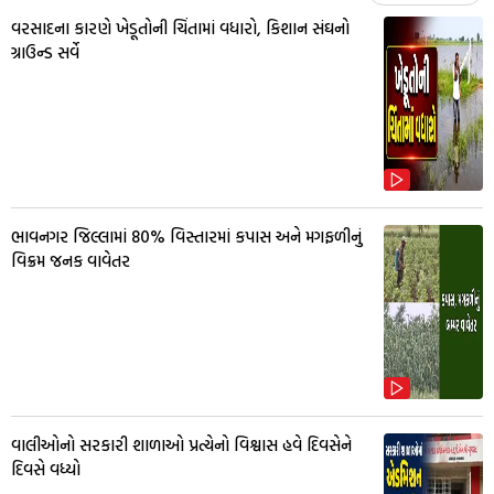
વરસાદના કારણે ખેડૂતોની ચિંતામાં વધારો, કિશાન સંઘનો
ગ્રાઉન્ડ સર્વે
ભાવનગર જિલ્લામાં 80% વિસ્તારમાં કપાસ અને મગફળીનું
વિક્રમ જનક વાવેતર
વાલીઓનો સરકારી શાળાઓ પ્રત્યેનો વિશ્વાસ હવે દિવસેને
દિવસે વધ્યો