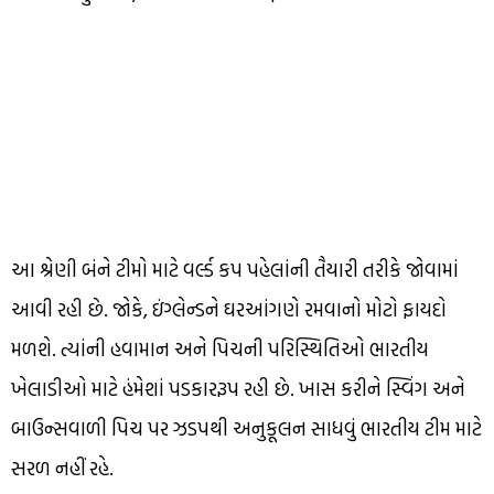
આ શ્રેણી બંને ટીમો માટે વર્લ્ડ કપ પહેલાંની તૈયારી તરીકે જોવામાં
આવી રહી છે. જોકે, ઇંગ્લેન્ડને ઘરઆંગણે રમવાનો મોટો ફાયદો
મળશે. ત્યાંની હવામાન અને પિચની પરિસ્થિતિઓ ભારતીય
ખેલાડીઓ માટે હંમેશાં પડકારરૂપ રહી છે. ખાસ કરીને સ્વિંગ અને
બાઉન્સવાળી પિચ પર ઝડપથી અનુકૂલન સાધવું ભારતીય ટીમ માટે
સરળ નહીં રહે.