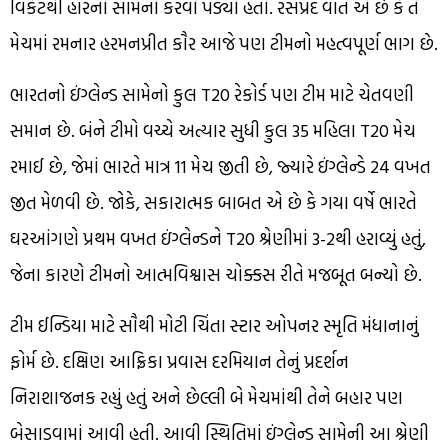
વિકેટથી હારનો સામનો કરવો પડ્યો હતો. રસપ્રદ વાત એ છે કે તે
મેચમાં રમનાર હરમનપ્રીત કૌર આજે પણ ટીમનો મહત્વપૂર્ણ ભાગ છે.
ભારતનો ઇંગ્લેન્ડ સામેનો કુલ T20 રેકોર્ડ પણ ટીમ માટે ચેતવણી
સમાન છે. બંને ટીમો વચ્ચે અત્યાર સુધી કુલ 35 મહિલા T20 મેચ
રમાઈ છે, જેમાં ભારતે માત્ર 11 મેચ જીતી છે, જ્યારે ઇંગ્લેન્ડે 24 વખત
જીત મેળવી છે. જોકે, સકારાત્મક બાબત એ છે કે ગયા વર્ષે ભારતે
ઘરઆંગણે પ્રથમ વખત ઇંગ્લેન્ડને T20 શ્રેણીમાં 3-2થી હરાવ્યું હતું,
જેના કારણે ટીમનો આત્મવિશ્વાસ ચોક્કસ રીતે મજબૂત બન્યો છે.
ટીમ ઈન્ડિયા માટે સૌથી મોટી ચિંતા સ્ટાર ઓપનર સ્મૃતિ મંધાનાનું
ફોર્મ છે. દક્ષિણ આફ્રિકા પ્રવાસ દરમિયાન તેનું પ્રદર્શન
નિરાશાજનક રહ્યું હતું અને છેલ્લી બે મેચમાંથી તેને બહાર પણ
બેસાડવામાં આવી હતી. આવી સ્થિતિમાં ઇંગ્લેન્ડ સામેની આ શ્રેણી