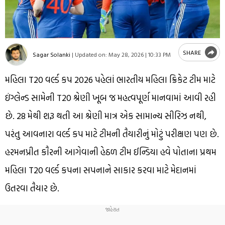
SHARE
Sagar Solanki
|
Updated on:
May 28, 2026 | 10:33 PM
મહિલા T20 વર્લ્ડ કપ 2026 પહેલાં ભારતીય મહિલા ક્રિકેટ ટીમ માટે
ઇંગ્લેન્ડ સામેની T20 શ્રેણી ખૂબ જ મહત્વપૂર્ણ માનવામાં આવી રહી
છે. 28 મેથી શરૂ થતી આ શ્રેણી માત્ર એક સામાન્ય સીરિઝ નથી,
પરંતુ આવનારા વર્લ્ડ કપ માટે ટીમની તૈયારીનું મોટું પરીક્ષણ પણ છે.
હરમનપ્રીત કૌરની આગેવાની હેઠળ ટીમ ઈન્ડિયા હવે પોતાના પ્રથમ
મહિલા T20 વર્લ્ડ કપના સપનાને સાકાર કરવા માટે મેદાનમાં
ઉતરવા તૈયાર છે.