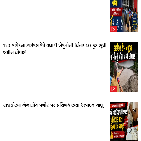
₹120 કરોડના ટાઈડલ ડેમે વધારી ખેડૂતોની ચિંતા! 40 ફૂટ સુધી
જમીન ધોવાઈ
રાજકોટમાં એનાલૉગ પનીર પર પ્રતિબંધ છતાં ઉત્પાદન ચાલુ