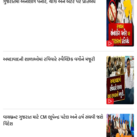
ગુજરાતમાં એનાલોગ પનીર, ચીઝ અને બટર પર પ્રતિબંધ
અમદાવાદની શાળાઓમાં રવિવારે સ્વૈચ્છિક વર્ગોને મંજૂરી
વાયબ્રન્ટ ગુજરાત માટે CM ભૂપેન્દ્ર પટેલ અને હર્ષ સંઘવી જશે
વિદેશ