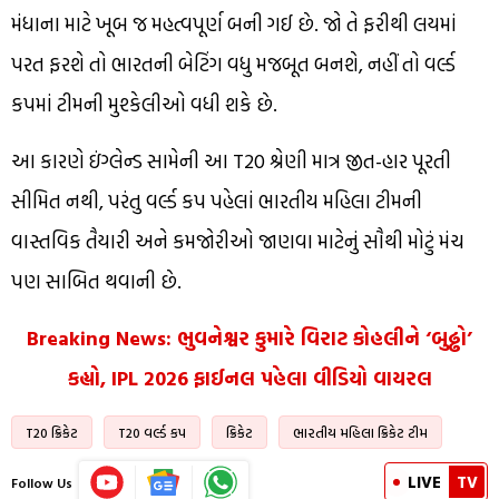
મંધાના માટે ખૂબ જ મહત્વપૂર્ણ બની ગઈ છે. જો તે ફરીથી લયમાં
પરત ફરશે તો ભારતની બેટિંગ વધુ મજબૂત બનશે, નહીં તો વર્લ્ડ
કપમાં ટીમની મુશ્કેલીઓ વધી શકે છે.
આ કારણે ઇંગ્લેન્ડ સામેની આ T20 શ્રેણી માત્ર જીત-હાર પૂરતી
સીમિત નથી, પરંતુ વર્લ્ડ કપ પહેલાં ભારતીય મહિલા ટીમની
વાસ્તવિક તૈયારી અને કમજોરીઓ જાણવા માટેનું સૌથી મોટું મંચ
પણ સાબિત થવાની છે.
Breaking News: ભુવનેશ્વર કુમારે વિરાટ કોહલીને ‘બુઢ્ઢો’
કહ્યો, IPL 2026 ફાઈનલ પહેલા વીડિયો વાયરલ
T20 ક્રિકેટ
T20 વર્લ્ડ કપ
ક્રિકેટ
ભારતીય મહિલા ક્રિકેટ ટીમ
LIVE
TV
Follow Us