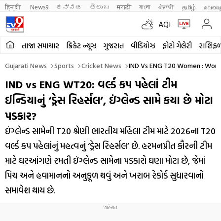
हिन्दी 
News9
ಕನ್ನಡ
తెలుగు
मराठी
বাংলা
ਪੰਜਾਬੀ
தமிழ்
മലയാ
AQI
તાજા સમાચાર
ક્રિકેટ ન્યૂઝ
ગુજરાત
વીડિયોઝ
ફોટો ગેલેરી
રાશિફ
Gujarati News
Sports
Cricket News
IND Vs ENG T20 Women : World 
IND vs ENG WT20: વર્લ્ડ કપ પહેલાં ટીમ
ઈન્ડિયાનું ‘ડ્રેસ રિહર્સલ’, ઇંગ્લેન્ડ સામે કયા છે મોટા
પડકાર?
ઇંગ્લેન્ડ સામેની T20 શ્રેણી ભારતીય મહિલા ટીમ માટે 2026ના T20
વર્લ્ડ કપ પહેલાંનું મહત્વનું ‘ડ્રેસ રિહર્સલ’ છે. હરમનપ્રીત કૌરની ટીમ
માટે ઘરઆંગણે રમતી ઇંગ્લેન્ડ સામેના પડકારો ઘણા મોટા છે, જેમાં
પિચ અને હવામાનનો અનુકૂળ થવું અને ખરાબ રેકોર્ડ સુધારવાનો
સમાવેશ થાય છે.