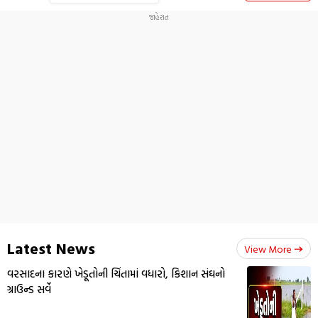
Latest News
View More
વરસાદના કારણે ખેડૂતોની ચિંતામાં વધારો, કિશાન સંઘનો
ગ્રાઉન્ડ સર્વે