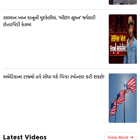
સલમાન ખાન કાનૂની મુશ્કેલીમાં, 'બીઇંગ હ્યુમન' જ્વેલરી
છેતરપિંડી કેસમાં
અમેરિકાના રાજ્યો હવે સીધા વર્ક વિઝા સ્પોન્સર કરી શકશે!
Latest Videos
View More