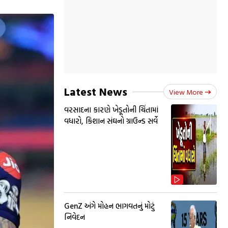
Latest News
View More
વરસાદના કારણે ખેડૂતોની ચિંતામાં
વધારો, કિશાન સંઘનો ગ્રાઉન્ડ સર્વે
GenZ અંગે મોહન ભાગવતનું મોટું
નિવેદન