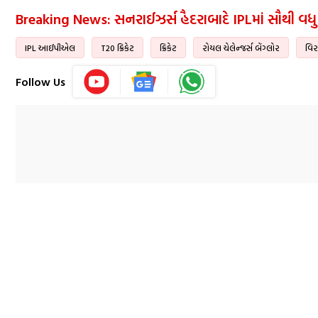
Breaking News: સનરાઈઝર્સ હૈદરાબાદે IPLમાં સૌથી વધુ
IPL આઈપીએલ
T20 ક્રિકેટ
ક્રિકેટ
રોયલ ચેલેન્જર્સ બેંગ્લોર
વિર
Follow Us