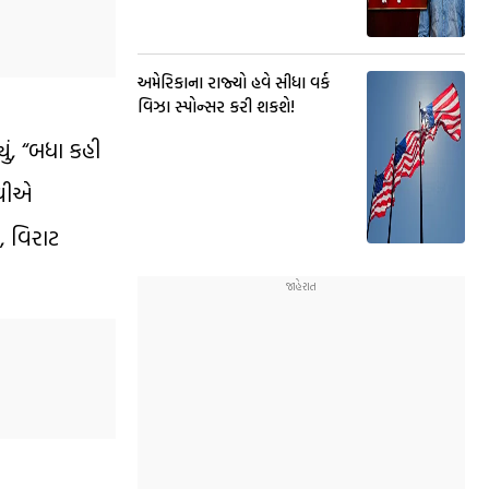
અમેરિકાના રાજ્યો હવે સીધા વર્ક
વિઝા સ્પોન્સર કરી શકશે!
ું, “બધા કહી
ભુવીએ
, વિરાટ