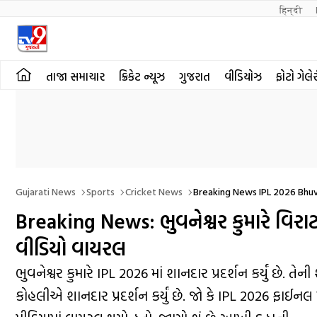
हिन्दी 
તાજા સમાચાર
ક્રિકેટ ન્યૂઝ
ગુજરાત
વીડિયોઝ
ફોટો ગેલે
Gujarati News
Sports
Cricket News
Breaking News IPL 2026 Bhuv
Breaking News: ભુવનેશ્વર કુમારે વિરાટ 
વીડિયો વાયરલ
ભુવનેશ્વર કુમારે IPL 2026 માં શાનદાર પ્રદર્શન કર્યું છે. 
કોહલીએ શાનદાર પ્રદર્શન કર્યું છે. જો કે IPL 2026 ફાઈનલ 