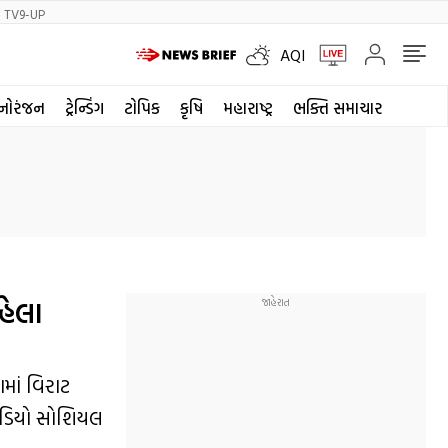
TV9-UP
AQI
નોરંજન
ટ્રેન્ડિંગ
ટોપિક
કૃષિ
મહારાષ્ટ્ર
ભક્તિ સમાચાર
હેલા
ગમાં વિરાટ
 વીડિયો સોશિયલ