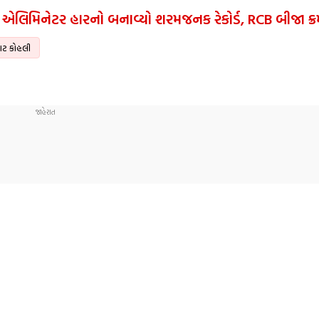
 એલિમિનેટર હારનો બનાવ્યો શરમજનક રેકોર્ડ, RCB બીજા ક્રમ
ાટ કોહલી