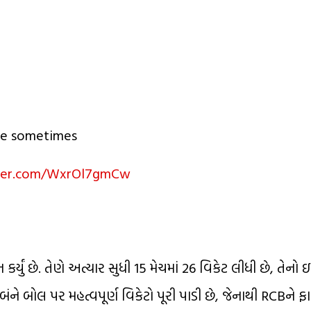
te sometimes
tter.com/WxrOl7gmCw
કર્યું છે. તેણે અત્યાર સુધી 15 મેચમાં 26 વિકેટ લીધી છે, તેનો 
બંને બોલ પર મહત્વપૂર્ણ વિકેટો પૂરી પાડી છે, જેનાથી RCBને 