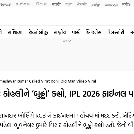
News9
ಕನ್ನಡ
తెలుగు
मराठी
বাংলা
ਪੰਜਾਬੀ
தமிழ்
മലയാളം
मनी9
રી
રાશિફળ
ટેકનોલોજી
રાષ્ટ્રીય
વર્લ્ડ
બિઝનેસ
વેબસ્ટોરી
મ
neshwar Kumar Called Virat Kohli Old Man Video Viral
કોહલીને ‘બુઢ્ઢો’ કહ્યો, IPL 2026 ફાઈનલ પ
તેની શાનદાર બોલિંગે RCB ને ફાઇનલમાં પહોંચવામાં મદદ કરી. બેટિં
પહેલા ભુવનેશ્વર કુમારે વિરાટ કોહલીને બુઢ્ઢો કહ્યો હતો. જેનો