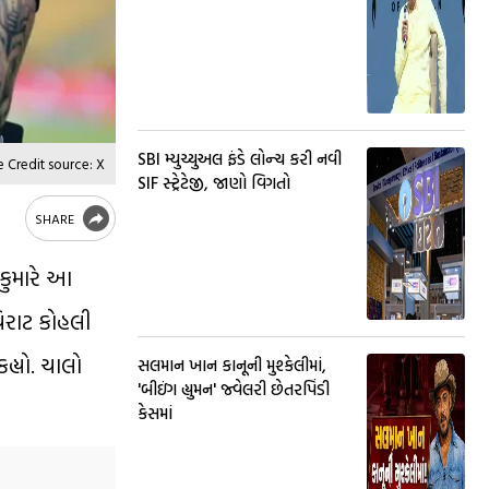
SBI મ્યુચ્યુઅલ ફંડે લોન્ચ કરી નવી
 Credit source: X
SIF સ્ટ્રેટેજી, જાણો વિગતો
SHARE
 કુમારે આ
વિરાટ કોહલી
હ્યો. ચાલો
સલમાન ખાન કાનૂની મુશ્કેલીમાં,
'બીઇંગ હ્યુમન' જ્વેલરી છેતરપિંડી
કેસમાં