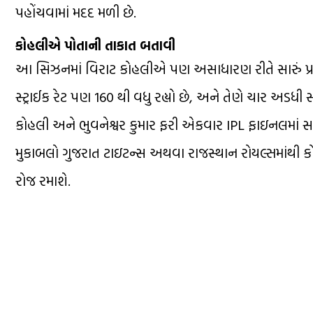
પહોંચવામાં મદદ મળી છે.
કોહલીએ પોતાની તાકાત બતાવી
આ સિઝનમાં વિરાટ કોહલીએ પણ અસાધારણ રીતે સારું પ્રદર્શન
સ્ટ્રાઈક રેટ પણ 160 થી વધુ રહ્યો છે, અને તેણે ચાર અડ
કોહલી અને ભુવનેશ્વર કુમાર ફરી એકવાર IPL ફાઇનલમાં સા
મુકાબલો ગુજરાત ટાઇટન્સ અથવા રાજસ્થાન રોયલ્સમાંથી કો
રોજ રમાશે.