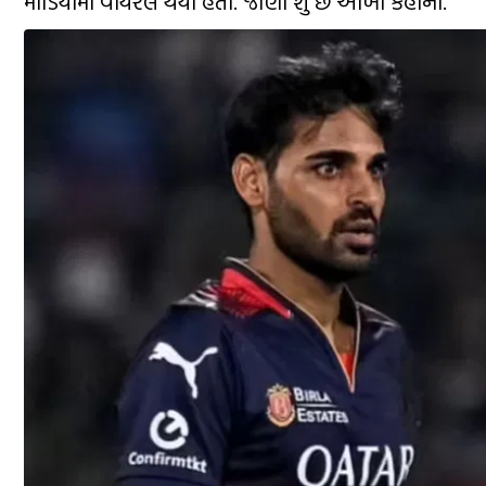
મીડિયામાં વાયરલ થયો હતો. જાણો શું છે આખી કહાની.