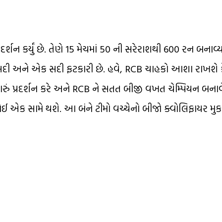
 કર્યું છે. તેણે 15 મેચમાં 50 ની સરેરાશથી 600 રન બનાવ્યા
ધી સદી અને એક સદી ફટકારી છે. હવે, RCB ચાહકો આશા રાખશે 
રું પ્રદર્શન કરે અને RCB ને સતત બીજી વખત ચેમ્પિયન બના
ઈ એક સામે થશે. આ બંને ટીમો વચ્ચેનો બીજો ક્વોલિફાયર મુક