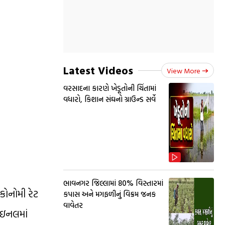
Latest Videos
View More
વરસાદના કારણે ખેડૂતોની ચિંતામાં
વધારો, કિશાન સંઘનો ગ્રાઉન્ડ સર્વે
ભાવનગર જિલ્લામાં 80% વિસ્તારમાં
ઇકોનોમી રેટ
કપાસ અને મગફળીનું વિક્રમ જનક
વાવેતર
ફાઇનલમાં