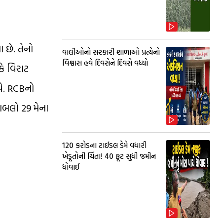
 છે. તેનો
વાલીઓનો સરકારી શાળાઓ પ્રત્યેનો
વિશ્વાસ હવે દિવસેને દિવસે વધ્યો
કે વિરાટ
વે. RCBનો
ાબલો 29 મેના
₹120 કરોડના ટાઈડલ ડેમે વધારી
ખેડૂતોની ચિંતા! 40 ફૂટ સુધી જમીન
ધોવાઈ