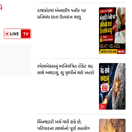
ે
રાજકોટમાં એનાલૉગ પનીર પર
પ્રતિબંધ છતાં ઉત્પાદન ચાલુ
LIVE
TV
સ્પેસએક્સનું અનિયંત્રિત રોકેટ ચંદ્ર
સાથે અથડાયું, શુ પૃથ્વીને થશે ખતરો
બિનજરૂરી ખર્ચ વધી શકે છે,
પરિવારના સભ્યોનો પૂર્ણ સહયોગ