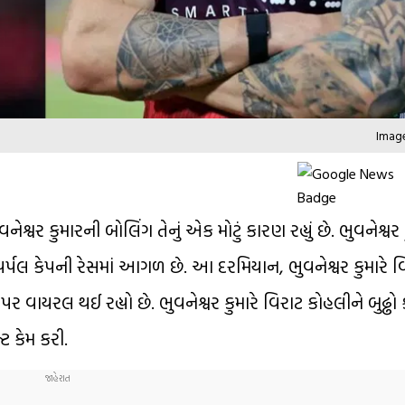
Image
વર કુમારની બોલિંગ તેનું એક મોટું કારણ રહ્યું છે. ભુવનેશ્વર
ર્પલ કેપની રેસમાં આગળ છે. આ દરમિયાન, ભુવનેશ્વર કુમારે 
વાયરલ થઈ રહ્યો છે. ભુવનેશ્વર કુમારે વિરાટ કોહલીને બુઢ્ઢો ક
ટ કેમ કરી.