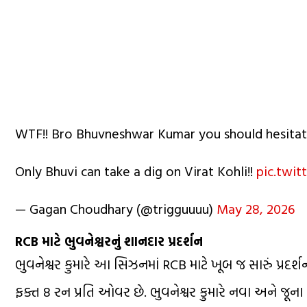
WTF!! Bro Bhuvneshwar Kumar you should hesita
Only Bhuvi can take a dig on Virat Kohli!!
pic.twi
— Gagan Choudhary (@trigguuuu)
May 28, 2026
RCB માટે ભુવનેશ્વરનું શાનદાર પ્રદર્શન
ભુવનેશ્વર કુમારે આ સિઝનમાં RCB માટે ખૂબ જ સારું પ્રદર્શન 
ફક્ત 8 રન પ્રતિ ઓવર છે. ભુવનેશ્વર કુમારે નવા અને જૂના 