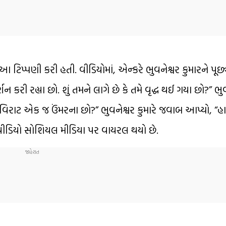
ટિપ્પણી કરી હતી. વીડિયોમાં, એન્કરે ભુવનેશ્વર કુમારને પૂછ્ય
ર્શન કરી રહ્યા છો. શું તમને લાગે છે કે તમે વૃદ્ધ થઈ ગયા છો?” 
ે વિરાટ એક જ ઉંમરના છો?” ભુવનેશ્વર કુમારે જવાબ આપ્યો, “હા
 આ વીડિયો સોશિયલ મીડિયા પર વાયરલ થયો છે.