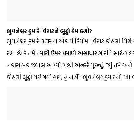
ભુવનેશ્વર કુમારે વિરાટને બુઢ્ઢો કેમ કહ્યો?
ભુવનેશ્વર કુમારે RCBના એક વીડિયોમાં વિરાટ કોહલી વિશે આ 
રહ્યા છે કે તમે તમારી ઉંમર પ્રમાણે અસાધારણ રીતે સારું પ્રદ
નકારાત્મક જવાબ આપ્યો. પછી એન્કરે પૂછ્યું, “શું તમે અન
કોહલી બુઢ્ઢો થઈ ગયો હશે, હું નહીં.” ભુવનેશ્વર કુમારનો