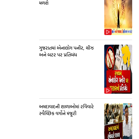
મળશે
ગુજરાતમાં એનાલોગ પનીર, ચીઝ
અને બટર પર પ્રતિબંધ
અમદાવાદની શાળાઓમાં રવિવારે
સ્વૈચ્છિક વર્ગોને મંજૂરી