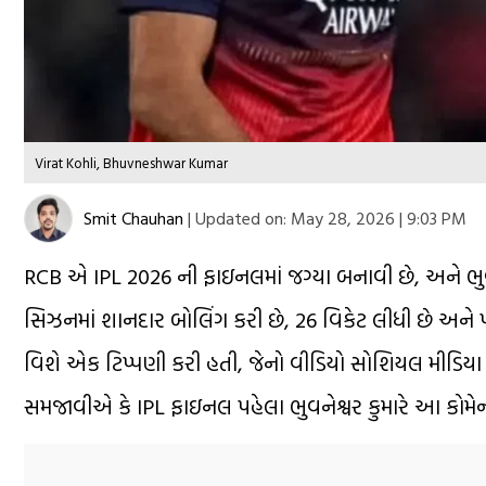
Virat Kohli, Bhuvneshwar Kumar
Smit Chauhan
|
Updated on:
May 28, 2026 | 9:03 PM
RCB એ IPL 2026 ની ફાઇનલમાં જગ્યા બનાવી છે, અને ભુવનેશ્
સિઝનમાં શાનદાર બોલિંગ કરી છે, 26 વિકેટ લીધી છે અને પ
વિશે એક ટિપ્પણી કરી હતી, જેનો વીડિયો સોશિયલ મીડિયા પર 
સમજાવીએ કે IPL ફાઇનલ પહેલા ભુવનેશ્વર કુમારે આ કોમેન્