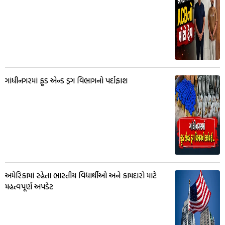
ગાંધીનગરમાં ફૂડ એન્ડ ડ્રગ વિભાગનો પર્દાફાશ
અમેરિકામાં રહેતા ભારતીય વિદ્યાર્થીઓ અને કામદારો માટે
મહત્વપૂર્ણ અપડેટ