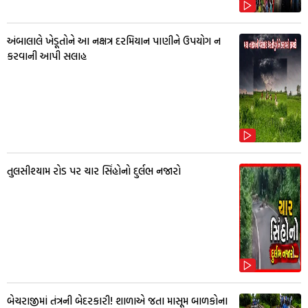
અંબાલાલે ખેડૂતોને આ નક્ષત્ર દરમિયાન પાણીને ઉપયોગ ન
કરવાની આપી સલાહ
તુલસીશ્યામ રોડ પર ચાર સિંહોનો દુર્લભ નજારો
બેચરાજીમાં તંત્રની બેદરકારી! શાળાએ જતા માસૂમ બાળકોના