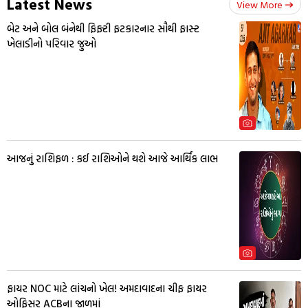
Latest News
View More
બેટ અને બોલ બંનેથી ફિફ્ટી ફટકારનાર સૌથી ફાસ્ટ
ખેલાડીનો પરિવાર જુઓ
આજનું રાશિફળ : કઈ રાશિઓને થશે આજે આર્થિક લાભ
ફાયર NOC માટે લાંચનો ખેલ! અમદાવાદના ચીફ ફાયર
ઓફિસર ACBના જાળમાં