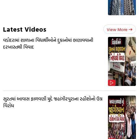
Latest Videos
View More
વડોદરામાં શાળાના વિદ્યાર્થીઓને દુકાનોમાં ભણાવવાની
દરખાસ્તથી વિવાદ
સુરતમાં આવાસ ફાળવણી મુદ્દે જહાંગીરપુરાના રહીશોનો ઉગ્ર
વિરોધ