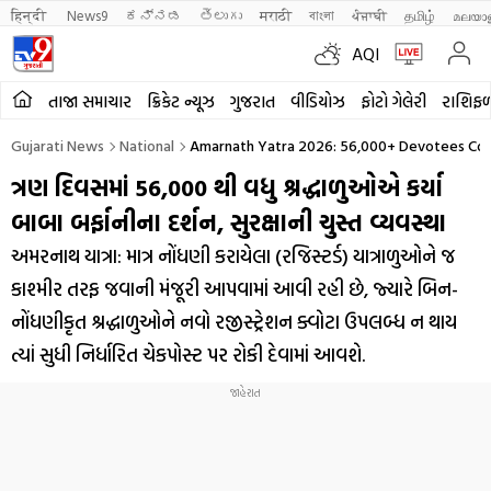
हिन्दी 
News9
ಕನ್ನಡ
తెలుగు
मराठी
বাংলা
ਪੰਜਾਬੀ
தமிழ்
മലയാ
AQI
તાજા સમાચાર
ક્રિકેટ ન્યૂઝ
ગુજરાત
વીડિયોઝ
ફોટો ગેલેરી
રાશિફ
Gujarati News
National
Amarnath Yatra 2026: 56,000+ Devotees Compl
ત્રણ દિવસમાં 56,000 થી વધુ શ્રદ્ધાળુઓએ કર્યા
બાબા બર્ફાનીના દર્શન, સુરક્ષાની ચુસ્ત વ્યવસ્થા
અમરનાથ યાત્રા: માત્ર નોંધણી કરાયેલા (રજિસ્ટર્ડ) યાત્રાળુઓને જ
કાશ્મીર તરફ જવાની મંજૂરી આપવામાં આવી રહી છે, જ્યારે બિન-
નોંધણીકૃત શ્રદ્ધાળુઓને નવો રજીસ્ટ્રેશન ક્વોટા ઉપલબ્ધ ન થાય
ત્યાં સુધી નિર્ધારિત ચેકપોસ્ટ પર રોકી દેવામાં આવશે.