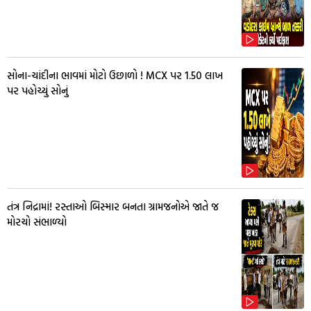
સોના-ચાંદીના ભાવમાં મોટો ઉછાળો ! MCX પર ₹1.50 લાખ
પર પહોચ્યું સોનું
તંત્ર નિદ્રામાં! રસ્તાઓ બિસ્માર બનતા ગ્રામજનોએ જાતે જ
મોરચો સંભાળ્યો