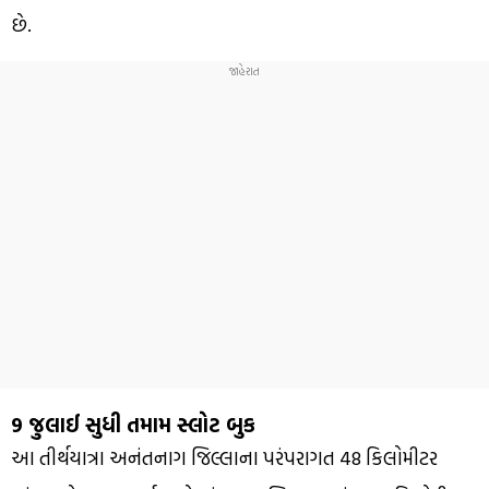
છે.
9 જુલાઈ સુધી તમામ સ્લોટ બુક
આ તીર્થયાત્રા અનંતનાગ જિલ્લાના પરંપરાગત 48 કિલોમીટર