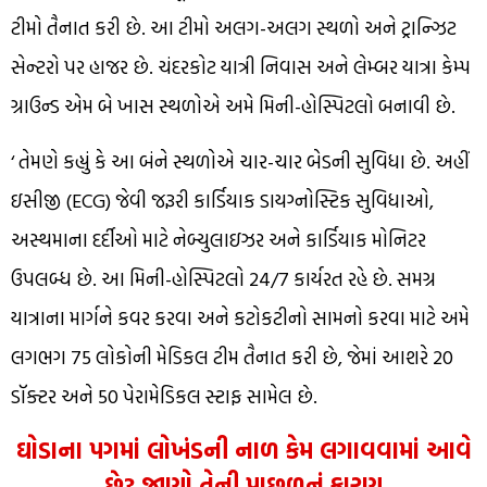
ટીમો તૈનાત કરી છે. આ ટીમો અલગ-અલગ સ્થળો અને ટ્રાન્ઝિટ
સેન્ટરો પર હાજર છે. ચંદરકોટ યાત્રી નિવાસ અને લેમ્બર યાત્રા કેમ્પ
ગ્રાઉન્ડ એમ બે ખાસ સ્થળોએ અમે મિની-હોસ્પિટલો બનાવી છે.
‘ તેમણે કહ્યું કે આ બંને સ્થળોએ ચાર-ચાર બેડની સુવિધા છે. અહીં
ઇસીજી (ECG) જેવી જરૂરી કાર્ડિયાક ડાયગ્નોસ્ટિક સુવિધાઓ,
અસ્થમાના દર્દીઓ માટે નેબ્યુલાઇઝર અને કાર્ડિયાક મોનિટર
ઉપલબ્ધ છે. આ મિની-હોસ્પિટલો 24/7 કાર્યરત રહે છે. સમગ્ર
યાત્રાના માર્ગને કવર કરવા અને કટોકટીનો સામનો કરવા માટે અમે
લગભગ 75 લોકોની મેડિકલ ટીમ તૈનાત કરી છે, જેમાં આશરે 20
ડૉક્ટર અને 50 પેરામેડિકલ સ્ટાફ સામેલ છે.
ઘોડાના પગમાં લોખંડની નાળ કેમ લગાવવામાં આવે
છે? જાણો તેની પાછળનું કારણ