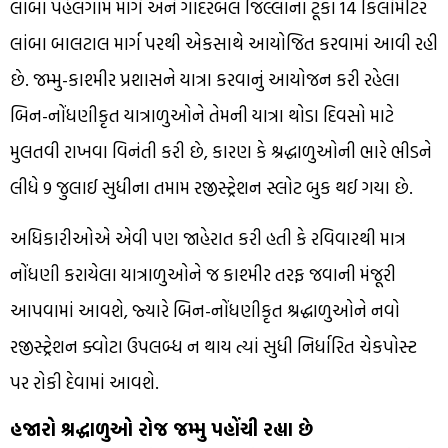
લાંબા પહેલગામ માર્ગ અને ગાંદરબલ જિલ્લાના ટૂંકા 14 કિલોમીટર
લાંબા બાલટાલ માર્ગ પરથી એકસાથે આયોજિત કરવામાં આવી રહી
છે. જમ્મુ-કાશ્મીર પ્રશાસને યાત્રા કરવાનું આયોજન કરી રહેલા
બિન-નોંધણીકૃત યાત્રાળુઓને તેમની યાત્રા થોડા દિવસો માટે
મુલતવી રાખવા વિનંતી કરી છે, કારણ કે શ્રદ્ધાળુઓની ભારે ભીડને
લીધે 9 જુલાઈ સુધીના તમામ રજીસ્ટ્રેશન સ્લોટ બુક થઈ ગયા છે.
અધિકારીઓએ એવી પણ જાહેરાત કરી હતી કે રવિવારથી માત્ર
નોંધણી કરાયેલા યાત્રાળુઓને જ કાશ્મીર તરફ જવાની મંજૂરી
આપવામાં આવશે, જ્યારે બિન-નોંધણીકૃત શ્રદ્ધાળુઓને નવો
રજીસ્ટ્રેશન ક્વોટા ઉપલબ્ધ ન થાય ત્યાં સુધી નિર્ધારિત ચેકપોસ્ટ
પર રોકી દેવામાં આવશે.
હજારો શ્રદ્ધાળુઓ રોજ જમ્મુ પહોંચી રહ્યા છે