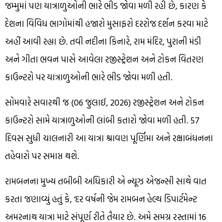
જમ્મુમાં પણ યાત્રાળુઓની ભારે ભીડ જોવા મળી રહી છે, કારણ કે
દેશના વિવિધ ભાગોમાંથી હજારો મુસાફરો દરરોજ દર્શન કરવા માટે
અહીં આવી રહ્યા છે. તવી નદીના કિનારે, રામ મંદિર, પુરાની મંડી
અને ગીતા ભવન પાસે આવેલા રજીસ્ટ્રેશન અને ટોકન વિતરણ
કાઉન્ટરો પર યાત્રાળુઓની ભારે ભીડ જોવા મળી હતી.
સોમવારે સવારથી જ (06 જુલાઈ, 2026) રજીસ્ટ્રેશન અને ટોકન
કાઉન્ટરો સામે યાત્રાળુઓની લાંબી કતારો જોવા મળી હતી. 57
દિવસ સુધી ચાલનારી આ યાત્રા શ્રાવણ પૂર્ણિમા અને રક્ષાબંધનના
તહેવારો પર સમાપ્ત થશે.
રામબનના મુખ્ય તબીબી અધિકારી એ ન્યૂઝ એજન્સી સાથે વાત
કરતા જણાવ્યું હતું કે, ‘દર વર્ષની જેમ રામબન હેલ્થ ડિપાર્ટમેન્ટ
અમરનાથ યાત્રા માટે સંપૂર્ણ રીતે તૈયાર છે. અમે સમગ્ર રસ્તામાં 16