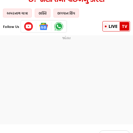
અમરનાથ યાત્રા
ભક્તિ
ભગવાન શિવ
LIVE
TV
Follow Us