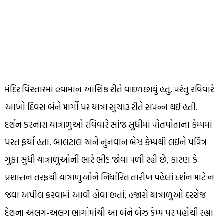
મંદિર વિસ્તારમાં હવામાન આંશિક રીતે વાદળછાયું હતું, પરંતુ રવિવારે
આખો દિવસ બંને માર્ગો પર યાત્રા સુચારૂ રીતે સંપન્ન થઈ હતી.
દર્શન કરનારા યાત્રાળુઓ રવિવારે સાંજ સુધીમાં પોતપોતાના કેમ્પમાં
પરત ફર્યા હતા. બાલટાલ અને નુનવાન બેઝ કેમ્પથી લઈને પવિત્ર
ગુફા સુધી યાત્રાળુઓની ભારે ભીડ જોવા મળી રહી છે, કારણ કે
પ્રશાસન તરફથી યાત્રાળુઓને નિર્ધારિત તારીખ પહેલાં દર્શન માટે ન
જવા અપીલ કરવામાં આવી હોવા છતાં, હજારો યાત્રાળુઓ દરરોજ
દેશના અલગ-અલગ ભાગોમાંથી આ બંને બેઝ કેમ્પ પર પહોંચી રહ્યા