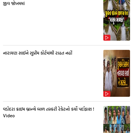
જીવ જોખમમાં
નારાયણ સાઈને સુપ્રીમ કોર્ટમાંથી રાહત નહીં
વડોદરા ક્રાઇમ બ્રાન્ચે બાળ તસ્કરી રેકેટનો કર્યો પર્દાફાશ !
Video