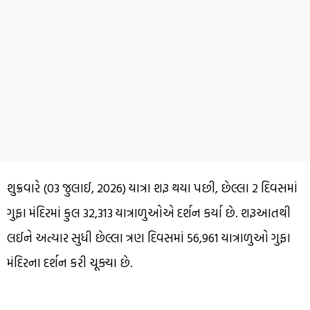
શુક્રવારે (03 જુલાઈ, 2026) યાત્રા શરૂ થયા પછી, છેલ્લા 2 દિવસમાં
ગુફા મંદિરમાં કુલ 32,313 યાત્રાળુઓએ દર્શન કર્યા છે. શરૂઆતથી
લઈને અત્યાર સુધી છેલ્લા ત્રણ દિવસમાં 56,961 યાત્રાળુઓ ગુફા
મંદિરના દર્શન કરી ચૂક્યા છે.