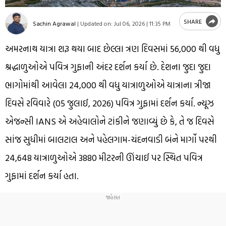
SHARE
Sachin Agrawal
|
Updated on:
Jul 06, 2026 | 11:35 PM
અમરનાથ યાત્રા શરૂ થયા બાદ છેલ્લા ત્રણ દિવસમાં 56,000 થી વધુ
શ્રદ્ધાળુઓએ પવિત્ર ગુફાની અંદર દર્શન કર્યા છે. દેશના જુદા જુદા
ભાગોમાંથી આવેલા 24,000 થી વધુ યાત્રાળુઓએ યાત્રાના ત્રીજા
દિવસે રવિવારે (05 જુલાઈ, 2026) પવિત્ર ગુફામાં દર્શન કર્યા. ન્યૂઝ
એજન્સી IANS એ અહેવાલોને ટાંકીને જણાવ્યું છે કે, તે જ દિવસે
સાંજ સુધીમાં બાલટાલ અને પહેલગામ-ચંદનવાડી બંને માર્ગો પરથી
24,648 યાત્રાળુઓએ 3880 મીટરની ઊંચાઈ પર સ્થિત પવિત્ર
ગુફામાં દર્શન કર્યા હતા.