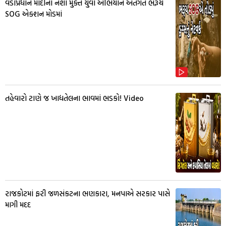
વડાપ્રધાન મોદીના નશા મુક્ત યુવા અભિયાન અંતગત ભરૂચ
SOG એક્શન મોડમાં
તહેવારો ટાણે જ ખાદ્યતેલના ભાવમાં ભડકો! Video
રાજકોટમાં ફરી જળસંકટના ભણકારા, મનપાએ સરકાર પાસે
માગી મદદ