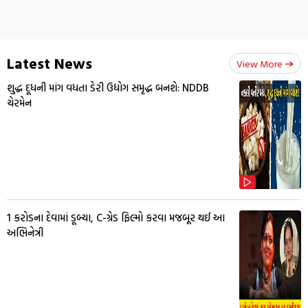
Latest News
View More
શુદ્ધ દૂધની માંગ વધતા ડેરી ઉદ્યોગ સમૃદ્ધ બનશે: NDDB
ચેરમેન
1 કરોડના દેવામાં ડૂબ્યા, C-ગ્રેડ ફિલ્મો કરવા મજબૂર થઈ આ
અભિનેત્રી