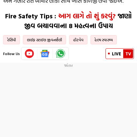
અને ગંભીર રીતે બીમાર લોકો સાથે ખાસ કાળજી લેવી જોઈએ.
Fire Safety Tips :
આગ લાગે તો શું કરવું?
જાણો
જીવ બચાવવાના 8 મહત્વના ઉપાય
રેસિપી
લાઈફ સ્ટાઈલ જીવનશૈલી
હીટવેવ
હેલ્થ સ્વાસ્થ્ય
LIVE
TV
Follow Us