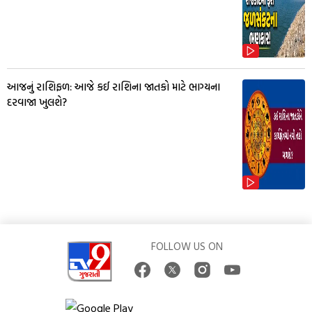
આજનું રાશિફળ: આજે કઈ રાશિના જાતકો માટે ભાગ્યના
દરવાજા ખુલશે?
FOLLOW US ON