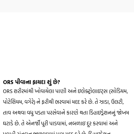
ORS પીવાના ફાયદા શું છે?
ORS શરીરમાંથી ખોવાયેલા પાણી અને ઇલેક્ટ્રોલાઇટ્સ (સોડિયમ,
પોટેશિયમ, વગેરે) ને ફરીથી ભરવામાં મદદ કરે છે. તે ઝાડા, ઉલટી,
તાવ અથવા વધુ પડતા પરસેવાને કારણે થતા ડિહાઇડ્રેશનનું જોખમ
ઘટાડે છે. તે એનર્જી પૂરી પાડવામાં, નબળાઇ દૂર કરવામાં અને