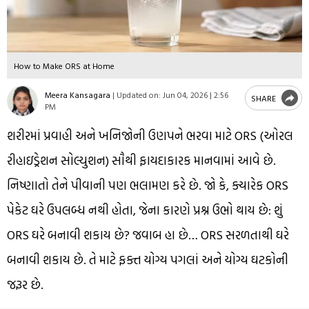
How to Make ORS at Home
Meera Kansagara
|
Updated on:
Jun 04, 2026 | 2:56
SHARE
PM
શરીરમાં પ્રવાહી અને ખનિજોની ઉણપને ભરવા માટે ORS (ઓરલ
રીહાઇડ્રેશન સોલ્યુશન) સૌથી ફાયદાકારક માનવામાં આવે છે.
નિષ્ણાતો તેને પીવાની પણ ભલામણ કરે છે. જો કે, ક્યારેક ORS
પેકેટ ઘરે ઉપલબ્ધ નથી હોતા, જેના કારણે પ્રશ્ન ઉભો થાય છે: શું
ORS ઘરે બનાવી શકાય છે? જવાબ હા છે… ORS સરળતાથી ઘરે
બનાવી શકાય છે. તે માટે ફક્ત યોગ્ય પગલાં અને યોગ્ય ઘટકોની
જરૂર છે.