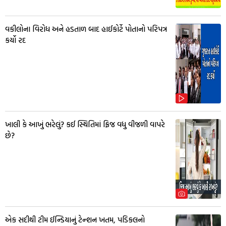
વકીલોના વિરોધ અને હડતાળ બાદ હાઈકોર્ટે પોતાનો પરિપત્ર
કર્યો રદ
ખાલી કે આખું ભરેલું? કઈ સ્થિતિમાં ફ્રિજ વધુ વીજળી વાપરે
છે?
એક સદીથી ટીમ ઈન્ડિયાનું ટેન્શન ખતમ, પડિકલનો