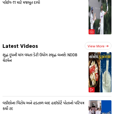
પ્લેઈંગ-11 માટે મજબૂત દાવો
Latest Videos
View More
શુદ્ધ દૂધની માંગ વધતા ડેરી ઉદ્યોગ સમૃદ્ધ બનશે: NDDB
ચેરમેન
વકીલોના વિરોધ અને હડતાળ બાદ હાઈકોર્ટે પોતાનો પરિપત્ર
કર્યો રદ