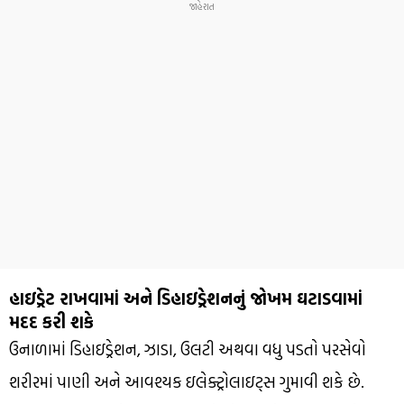
હાઇડ્રેટ રાખવામાં અને ડિહાઇડ્રેશનનું જોખમ ઘટાડવામાં
મદદ કરી શકે
ઉનાળામાં ડિહાઇડ્રેશન, ઝાડા, ઉલટી અથવા વધુ પડતો પરસેવો
શરીરમાં પાણી અને આવશ્યક ઇલેક્ટ્રોલાઇટ્સ ગુમાવી શકે છે.