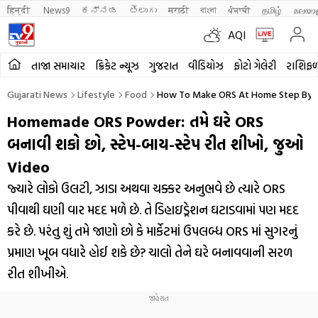
हिन्दी 
News9
ಕನ್ನಡ
తెలుగు
मराठी
বাংলা
ਪੰਜਾਬੀ
தமிழ்
മലയാ
AQI
તાજા સમાચાર
ક્રિકેટ ન્યૂઝ
ગુજરાત
વીડિયોઝ
ફોટો ગેલેરી
રાશિફ
Gujarati News
Lifestyle
Food
How To Make ORS At Home Step By St
Homemade ORS Powder: તમે ઘરે ORS
બનાવી શકો છો, સ્ટેપ-બાય-સ્ટેપ રીત શીખો, જુઓ
Video
જ્યારે લોકો ઉલટી, ઝાડા અથવા ચક્કર અનુભવે છે ત્યારે ORS
પીવાથી ઘણી વાર મદદ મળે છે. તે ડિહાઇડ્રેશન ઘટાડવામાં પણ મદદ
કરે છે. પરંતુ શું તમે જાણો છો કે માર્કેટમાં ઉપલબ્ધ ORS માં સુગરનું
પ્રમાણ ખૂબ વધારે હોઈ શકે છે? ચાલો તેને ઘરે બનાવવાની સરળ
રીત શીખીએ.