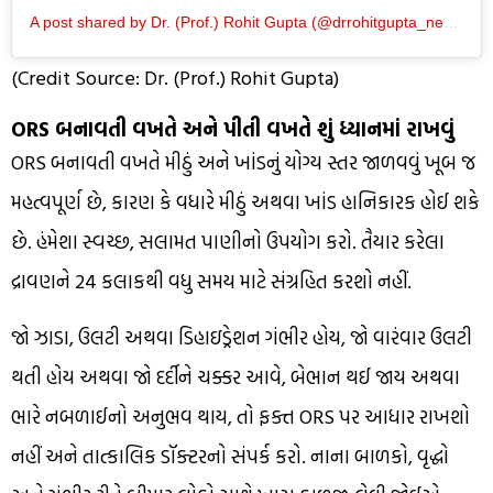
A post shared by Dr. (Prof.) Rohit Gupta (@drrohitgupta_neurologist)
(Credit Source: Dr. (Prof.) Rohit Gupta)
ORS બનાવતી વખતે અને પીતી વખતે શું ધ્યાનમાં રાખવું
ORS બનાવતી વખતે મીઠું અને ખાંડનું યોગ્ય સ્તર જાળવવું ખૂબ જ
મહત્વપૂર્ણ છે, કારણ કે વધારે મીઠું અથવા ખાંડ હાનિકારક હોઈ શકે
છે. હંમેશા સ્વચ્છ, સલામત પાણીનો ઉપયોગ કરો. તૈયાર કરેલા
દ્રાવણને 24 કલાકથી વધુ સમય માટે સંગ્રહિત કરશો નહીં.
જો ઝાડા, ઉલટી અથવા ડિહાઇડ્રેશન ગંભીર હોય, જો વારંવાર ઉલટી
થતી હોય અથવા જો દર્દીને ચક્કર આવે, બેભાન થઈ જાય અથવા
ભારે નબળાઈનો અનુભવ થાય, તો ફક્ત ORS પર આધાર રાખશો
નહીં અને તાત્કાલિક ડૉક્ટરનો સંપર્ક કરો. નાના બાળકો, વૃદ્ધો