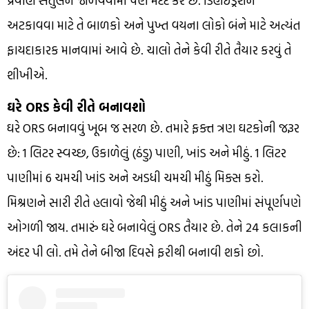
પ્રવાહી સંતુલન જાળવવામાં પણ મદદ કરે છે. ડિહાઇડ્રેશન
અટકાવવા માટે તે બાળકો અને પુખ્ત વયના લોકો બંને માટે અત્યંત
ફાયદાકારક માનવામાં આવે છે. ચાલો તેને કેવી રીતે તૈયાર કરવું તે
શીખીએ.
ઘરે ORS કેવી રીતે બનાવશો
ઘરે ORS બનાવવું ખૂબ જ સરળ છે. તમારે ફક્ત ત્રણ ઘટકોની જરૂર
છે: 1 લિટર સ્વચ્છ, ઉકાળેલું (ઠંડુ) પાણી, ખાંડ અને મીઠું. 1 લિટર
પાણીમાં 6 ચમચી ખાંડ અને અડધી ચમચી મીઠું મિક્સ કરો.
મિશ્રણને સારી રીતે હલાવો જેથી મીઠું અને ખાંડ પાણીમાં સંપૂર્ણપણે
ઓગળી જાય. તમારું ઘરે બનાવેલું ORS તૈયાર છે. તેને 24 કલાકની
અંદર પી લો. તમે તેને બીજા દિવસે ફરીથી બનાવી શકો છો.