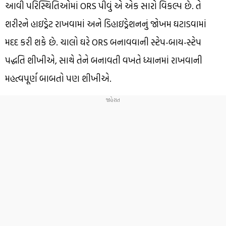
આવી પરિસ્થિતિઓમાં ORS પીવું એ એક સારો વિકલ્પ છે. તે
શરીરને હાઇડ્રેટ રાખવામાં અને ડિહાઇડ્રેશનનું જોખમ ઘટાડવામાં
મદદ કરી શકે છે. ચાલો ઘરે ORS બનાવવાની સ્ટેપ-બાય-સ્ટેપ
પદ્ધતિ શીખીએ, સાથે તેને બનાવતી વખતે ધ્યાનમાં રાખવાની
મહત્વપૂર્ણ બાબતો પણ શીખીએ.