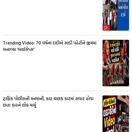
Trending Video: 70 વર્ષના દાદીએ સાડી પહેરીને જીમમાં
બનાવ્યા 'બાઈસેપ્સ'
ટ્રાફિક પોલીસની મનમાની, કાર ચાલક કારમાં સવાર હોવા
છતા કારને લોક માર્યુ