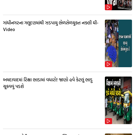
ગાંધીનગરના ગલુદણમાંથી ઝડપાયુ ભેળસેળયુક્ત નક્લી ઘી-
Video
અમદાવાદમાં રિક્ષા ભાડામાં વધારો! જાણો હવે કેટલું ભાડુ
ચૂકવવું પડશે