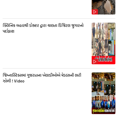
ક્લિનિક બહારથી ડોક્ટર દ્વારા ચાલતા ડિજિટલ જુગારનો
પર્દાફાશ
જિમ્નાસ્ટિક્સમાં ગુજરાતના ખેલાડીઓએ મેડલ્સની ભરી
ઝોળી ! Video