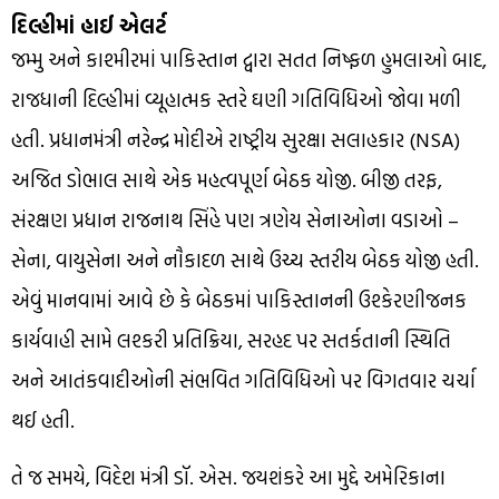
દિલ્હીમાં હાઈ એલર્ટ
જમ્મુ અને કાશ્મીરમાં પાકિસ્તાન દ્વારા સતત નિષ્ફળ હુમલાઓ બાદ,
રાજધાની દિલ્હીમાં વ્યૂહાત્મક સ્તરે ઘણી ગતિવિધિઓ જોવા મળી
હતી. પ્રધાનમંત્રી નરેન્દ્ર મોદીએ રાષ્ટ્રીય સુરક્ષા સલાહકાર (NSA)
અજિત ડોભાલ સાથે એક મહત્વપૂર્ણ બેઠક યોજી. બીજી તરફ,
સંરક્ષણ પ્રધાન રાજનાથ સિંહે પણ ત્રણેય સેનાઓના વડાઓ –
સેના, વાયુસેના અને નૌકાદળ સાથે ઉચ્ચ સ્તરીય બેઠક યોજી હતી.
એવું માનવામાં આવે છે કે બેઠકમાં પાકિસ્તાનની ઉશ્કેરણીજનક
કાર્યવાહી સામે લશ્કરી પ્રતિક્રિયા, સરહદ પર સતર્કતાની સ્થિતિ
અને આતંકવાદીઓની સંભવિત ગતિવિધિઓ પર વિગતવાર ચર્ચા
થઈ હતી.
તે જ સમયે, વિદેશ મંત્રી ડૉ. એસ. જયશંકરે આ મુદ્દે અમેરિકાના