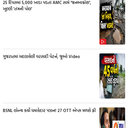
25 દિવસમાં 5,000 ખાડા પડતાં AMC સામે 'જનઆક્રોશ',
ખુલ્લી 'તંત્રની પોલ'
ગુજરાતમાં બદલાયેલી વરસાદી પેટર્ન, જુઓ Video
BSNL લોન્ચ કર્યો ધમાકેદાર પ્લાન! 27 OTT એપ્સ મળશે ફ્રી