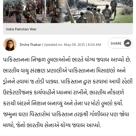
India Pakistan War
SHARE
Disha Thakar
|
Updated on:
May 09, 2025 | 8:06 AM
પાકિસ્તાનના નિષ્ફળ હુમલાઓનો ભારતે યોગ્ય જવાબ આપ્યો છે.
ભારતીય વાયુ સંરક્ષણ પ્રણાલીએ પાકિસ્તાનના મિસાઇલો અને
ડ્રોનને હવામાં જ તોડી પાડ્યા. પાકિસ્તાન દ્વારા કરવામાં આવી રહેલી
ઉશ્કેરણીજનક કાર્યવાહીને ધ્યાનમાં રાખીને, ભારતીય નૌકાદળે
કરાચી બંદરને નિશાન બનાવ્યું અને તેના પર મોટો હુમલો કર્યો.
જમ્મુના ઘણા વિસ્તારોમાં પાકિસ્તાન તરફથી ગોળીબાર પણ જોવા
મળ્યો, જેનો ભારતીય સેનાએ યોગ્ય જવાબ આપ્યો.