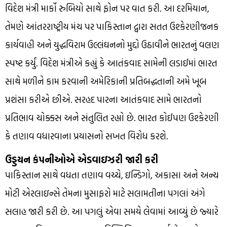
વિદેશ મંત્રી માર્કો રુબિયો સાથે ફોન પર વાત કરી. આ દરમિયાન,
તેમણે આંતરરાષ્ટ્રીય મંચ પર પાકિસ્તાન દ્વારા સતત ઉશ્કેરણીજનક
કાર્યવાહી અને યુદ્ધવિરામ ઉલ્લંઘનનો મુદ્દો ઉઠાવીને ભારતનું વલણ
સ્પષ્ટ કર્યું. વિદેશ મંત્રીએ કહ્યું કે આતંકવાદ સામેની લડાઈમાં ભારત
સાથે મળીને કામ કરવાની અમેરિકાની પ્રતિબદ્ધતાની અમે ખૂબ
પ્રશંસા કરીએ છીએ. સરહદ પારના આતંકવાદ સામે ભારતનો
પ્રતિભાવ ચોક્કસ અને સંતુલિત રહ્યો છે. ભારત કોઈપણ ઉશ્કેરણી
કે તણાવ વધારવાના પ્રયાસનો સખત વિરોધ કરશે.
ઉડ્ડયન કંપનીઓએ એડવાઇઝરી જારી કરી
પાકિસ્તાન સાથે વધતા તણાવ વચ્ચે, ઇન્ડિગો, અકાસા અને અન્ય
મોટી એરલાઇન્સે તેમના મુસાફરો માટે સલામતીના પગલાં અંગે
સલાહ જારી કરી છે. આ પગલું એવા સમયે લેવામાં આવ્યું છે જ્યારે