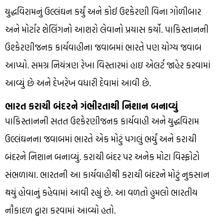
યુદ્ધવિરામનું ઉલ્લંઘન કર્યું અને કોઈ ઉશ્કેરણી વિના ગોળીબાર
અને મોર્ટાર શેલિંગનો આશરો લેવાનો પ્રયાસ કર્યો. પાકિસ્તાનની
ઉશ્કેરણીજનક કાર્યવાહીના જવાબમાં ભારતે પણ યોગ્ય જવાબ
આપ્યો. સમગ્ર નિયંત્રણ રેખા વિસ્તારમાં હાઇ એલર્ટ જાહેર કરવામાં
આવ્યું છે અને દેખરેખ વધારી દેવામાં આવી છે.
ભારત કરાચી બંદરને ગંભીરતાથી નિશાન બનાવ્યું
પાકિસ્તાનની સતત ઉશ્કેરણીજનક કાર્યવાહી અને યુદ્ધવિરામ
ઉલ્લંઘનના જવાબમાં ભારતે એક મોટું પગલું ભર્યું અને કરાચી
બંદરને નિશાન બનાવ્યું. કરાચી બંદર પર અનેક મોટા વિસ્ફોટો
સંભળાયા. ભારતની આ કાર્યવાહીથી કરાચી બંદરને મોટું નુકસાન
થયું હોવાનું કહેવામાં આવી રહ્યું છે. આ વળતો હુમલો ભારતીય
નૌકાદળ દ્વારા કરવામાં આવ્યો હતો.