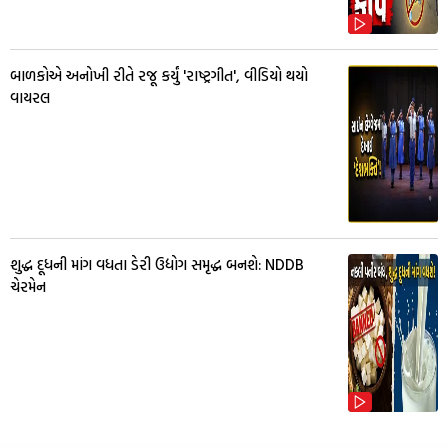
બાળકોએ અનોખી રીતે રજૂ કર્યું 'રાષ્ટ્રગીત', વીડિયો થયો
વાયરલ
શુદ્ધ દૂધની માંગ વધતા ડેરી ઉદ્યોગ સમૃદ્ધ બનશે: NDDB
ચેરમેન