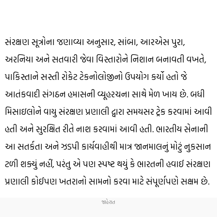
સંરક્ષણ સૂત્રોના જણાવ્યા અનુસાર, સાંબા, આરએસ પુરા,
અરનિયા અને સતવારી જેવા વિસ્તારોને નિશાન બનાવતી વખતે,
પાકિસ્તાને સસ્તી રોકેટ ટેકનોલોજીનો ઉપયોગ કર્યો હતો જે
આતંકવાદી સંગઠન હમાસની વ્યૂહરચના સાથે મેળ ખાય છે. બધી
મિસાઇલોને વાયુ સંરક્ષણ પ્રણાલી દ્વારા સમયસર ટ્રેક કરવામાં આવી
હતી અને સુરક્ષિત રીતે નાશ કરવામાં આવી હતી. ભારતીય સેનાની
આ સતર્કતા અને ઝડપી કાર્યવાહીથી માત્ર જાનમાલનું મોટું નુકસાન
ટળી શક્યું નહીં, પરંતુ એ પણ સ્પષ્ટ થયું કે ભારતની હવાઈ સંરક્ષણ
પ્રણાલી કોઈપણ ખતરાનો સામનો કરવા માટે સંપૂર્ણપણે સક્ષમ છે.