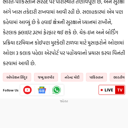
ભારત-પાકિસ્તાન સરહદ પર પરિસ્થિતિ તણાવપૂર્ણ છે, અને સુરક્ષા
અંગે ખાસ તકેદારી રાખવામાં આવી રહી છે. સલાહકારમાં એમ પણ
કહેવામાં આવ્યું છે કે હવાઈ ક્ષેત્રની સુરક્ષાને ધ્યાનમાં રાખીને,
કેટલાક ફ્લાઇટ રૂટમાં ફેરફાર થઈ શકે છે. ચેક-ઇન અને બોર્ડિંગ
પ્રક્રિયા દરમિયાન કોઈપણ મુશ્કેલી ટાળવા માટે મુસાફરોને ઓછામાં
ઓછા 3 કલાક પહેલા એરપોર્ટ પર પહોંચવાનો પ્રયાસ કરવા વિનંતી
કરવામાં આવી છે.
ઓપરેશન સિંદૂર
જમ્મુ કાશ્મીર
નરેન્દ્ર મોદી
પાકિસ્તાન
ભારતીય સ
LIVE
TV
Follow Us