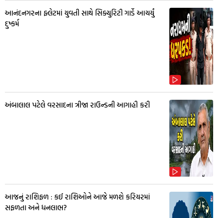
આનંદનગરના ફ્લેટમાં યુવતી સાથે સિક્યુરિટી ગાર્ડે આચર્યું
દુષ્કર્મ
અંબાલાલ પટેલે વરસાદના ત્રીજા રાઉન્ડની આગાહી કરી
આજનું રાશિફળ : કઈ રાશિઓને આજે મળશે કરિયરમાં
સફળતા અને ધનલાભ?