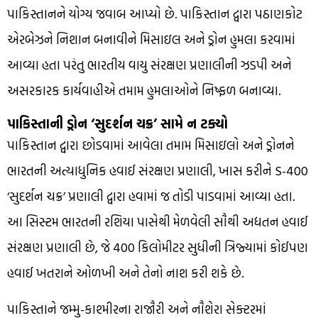
પાકિસ્તાનને યોગ્ય જવાબ આપ્યો છે. પાકિસ્તાન દ્વારા પઠાણકોટ
એરબેઝને નિશાન બનાવીને મિસાઇલ અને ડ્રોન હુમલા કરવામાં
આવ્યા હતા પરંતુ ભારતીય વાયુ સંરક્ષણ પ્રણાલીની ઝડપી અને
અસરકારક કાર્યવાહીએ તમામ હુમલાઓને નિષ્ફળ બનાવ્યા.
પાકિસ્તાની ડ્રોન ‘સુદર્શન ચક્ર’ સામે ન ટક્યો
પાકિસ્તાન દ્વારા છોડવામાં આવેલા તમામ મિસાઇલો અને ડ્રોનને
ભારતની અત્યાધુનિક હવાઈ સંરક્ષણ પ્રણાલી, ખાસ કરીને S-400
‘સુદર્શન ચક્ર’ પ્રણાલી દ્વારા હવામાં જ તોડી પાડવામાં આવ્યા હતા.
આ સિસ્ટમ ભારતની રશિયા પાસેથી મેળવેલી સૌથી અદ્યતન હવાઈ
સંરક્ષણ પ્રણાલી છે, જે 400 કિલોમીટર સુધીની ત્રિજ્યામાં કોઈપણ
હવાઈ ખતરાને ઓળખી અને તેનો નાશ કરી શકે છે.
પાકિસ્તાને જમ્મુ-કાશ્મીરના રાજૌરી અને નૌશેરા સેક્ટરમાં