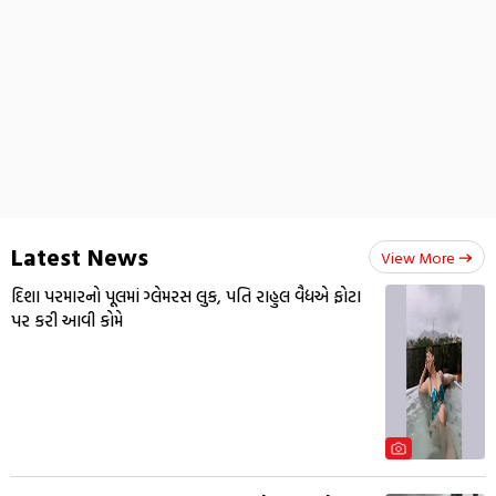
Latest News
View More
દિશા પરમારનો પૂલમાં ગ્લેમરસ લુક, પતિ રાહુલ વૈદ્યએ ફોટા
પર કરી આવી કોમે