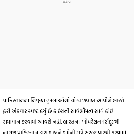
પાકિસ્તાનના નિષ્ફળ હુમલાઓનો યોગ્ય જવાબ આપીને ભારતે
ફરી એકવાર સ્પષ્ટ કર્યું છે કે દેશની સાર્વભૌમત્વ સાથે કોઈ
સમાધાન કરવામાં આવશે નહીં. ભારતના ઓપરેશન ‘સિંદૂર’થી
નારાજ પાકિસ્તાન દ્વારા 8 અને 9 મેની રાત્રે સરહદ પારથી કરવામાં