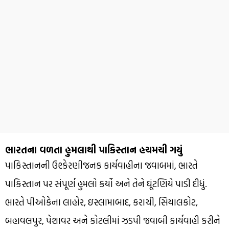
ભારતના વળતા હુમલાથી પાકિસ્તાન હચમચી ગયું
પાકિસ્તાનની ઉશ્કેરણીજનક કાર્યવાહીના જવાબમાં, ભારતે
પાકિસ્તાન પર સંપૂર્ણ હુમલો કર્યો અને તેને ઘૂંટણિયે પાડી દીધું.
ભારતે પીઓકેના લાહોર, ઇસ્લામાબાદ, કરાચી, સિયાલકોટ,
બહાવલપુર, પેશાવર અને કોટલીમાં ઝડપી જવાબી કાર્યવાહી કરીને