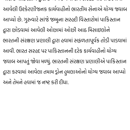
આવેલી ઉશ્કેરણીજનક કાર્યવાહીનો ભારતીય સેનાએ યોગ્ય જવાબ
આપ્યો છે. ગુરુવારે સાંજે જમ્મુના સરહદી વિસ્તારોમાં પાકિસ્તાન
દ્વારા છોડવામાં આવેલી ઓછામાં ઓછી આઠ મિસાઇલોને
ભારતની સંરક્ષણ પ્રણાલી દ્વારા હવામાં સફળતાપૂર્વક તોડી પાડવામાં
આવી. ભારત સરહદ પર પાકિસ્તાનની દરેક કાર્યવાહીનો યોગ્ય
જવાબ આપતું જોવા મળ્યું. ભારતની સંરક્ષણ પ્રણાલીએ પાકિસ્તાન
દ્વારા કરવામાં આવેલા તમામ ડ્રોન હુમલાઓનો યોગ્ય જવાબ આપ્યો
અને તેમને હવામાં જ નષ્ટ કરી દીધા.