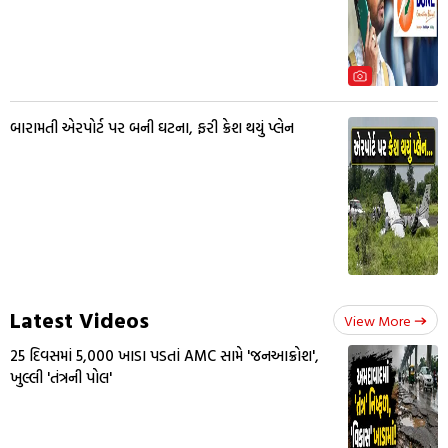
બારામતી એરપોર્ટ પર બની ઘટના, ફરી ક્રેશ થયું પ્લેન
Latest Videos
View More
25 દિવસમાં 5,000 ખાડા પડતાં AMC સામે 'જનઆક્રોશ',
ખુલ્લી 'તંત્રની પોલ'