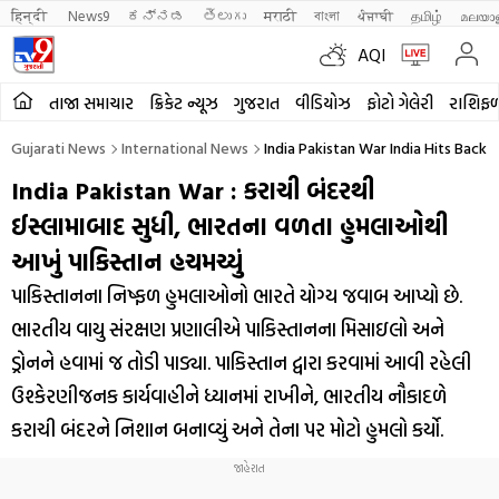
हिन्दी 
News9
ಕನ್ನಡ
తెలుగు
मराठी
বাংলা
ਪੰਜਾਬੀ
தமிழ்
മലയാ
AQI
તાજા સમાચાર
ક્રિકેટ ન્યૂઝ
ગુજરાત
વીડિયોઝ
ફોટો ગેલેરી
રાશિફ
Gujarati News
International News
India Pakistan War India Hits Back 
India Pakistan War : કરાચી બંદરથી
ઈસ્લામાબાદ સુધી, ભારતના વળતા હુમલાઓથી
આખું પાકિસ્તાન હચમચ્યું
પાકિસ્તાનના નિષ્ફળ હુમલાઓનો ભારતે યોગ્ય જવાબ આપ્યો છે.
ભારતીય વાયુ સંરક્ષણ પ્રણાલીએ પાકિસ્તાનના મિસાઇલો અને
ડ્રોનને હવામાં જ તોડી પાડ્યા. પાકિસ્તાન દ્વારા કરવામાં આવી રહેલી
ઉશ્કેરણીજનક કાર્યવાહીને ધ્યાનમાં રાખીને, ભારતીય નૌકાદળે
કરાચી બંદરને નિશાન બનાવ્યું અને તેના પર મોટો હુમલો કર્યો.