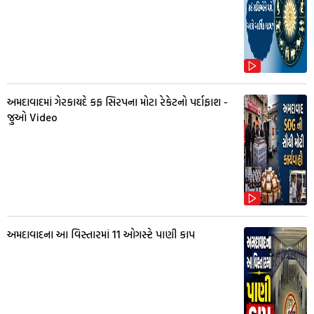
અમદાવાદમાં ગેરકાયદે કફ સિરપના મોટા રેકેટનો પર્દાફાશ -
જુઓ Video
અમદાવાદના આ વિસ્તારમાં 11 ઓગસ્ટે પાણી કાપ