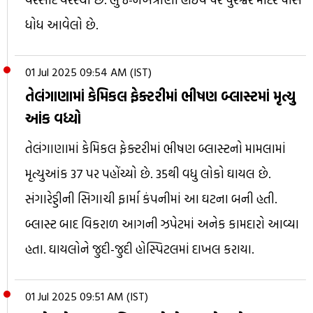
ધોધ આવેલો છે.
01 Jul 2025 09:54 AM (IST)
તેલંગાણામાં કેમિકલ ફેક્ટરીમાં ભીષણ બ્લાસ્ટમાં મૃત્યુ
આંક વધ્યો
તેલંગાણામાં કેમિકલ ફેક્ટરીમાં ભીષણ બ્લાસ્ટનો મામલામાં
મૃત્યુઆંક 37 પર પહોંચ્યો છે. 35થી વધુ લોકો ઘાયલ છે.
સંગારેડ્ડીની સિગાચી ફાર્મા કંપનીમાં આ ઘટના બની હતી.
બ્લાસ્ટ બાદ વિકરાળ આગની ઝપેટમાં અનેક કામદારો આવ્યા
હતા. ઘાયલોને જુદી-જુદી હોસ્પિટલમાં દાખલ કરાયા.
01 Jul 2025 09:51 AM (IST)