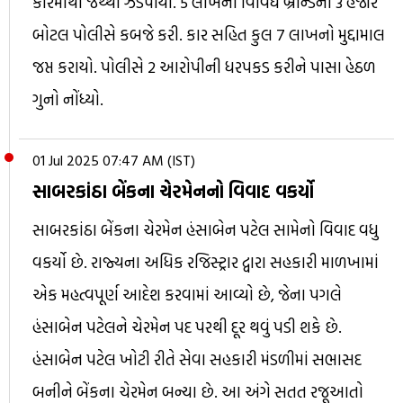
કારમાંથી જથ્થો ઝડપાયો. 5 લાખની વિવિધ બ્રાન્ડની 3 હજાર
બોટલ પોલીસે કબજે કરી. કાર સહિત કુલ 7 લાખનો મુદ્દામાલ
જપ્ત કરાયો. પોલીસે 2 આરોપીની ધરપકડ કરીને પાસા હેઠળ
ગુનો નોંધ્યો.
01 Jul 2025 07:47 AM (IST)
સાબરકાંઠા બેંકના ચેરમેનનો વિવાદ વકર્યો
સાબરકાંઠા બેંકના ચેરમેન હંસાબેન પટેલ સામેનો વિવાદ વધુ
વકર્યો છે. રાજ્યના અધિક રજિસ્ટ્રાર દ્વારા સહકારી માળખામાં
એક મહત્વપૂર્ણ આદેશ કરવામાં આવ્યો છે, જેના પગલે
હંસાબેન પટેલને ચેરમેન પદ પરથી દૂર થવું પડી શકે છે.
હંસાબેન પટેલ ખોટી રીતે સેવા સહકારી મંડળીમાં સભાસદ
બનીને બેંકના ચેરમેન બન્યા છે. આ અંગે સતત રજૂઆતો