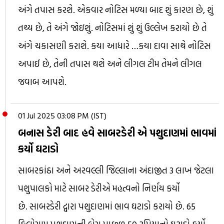
અંગે તપાસ કરશે. એકવાર નોટિસ મળ્યા બાદ શું કારણ છે, શું
તથ્ય છે, તે અંગે જોઇશું. નોટિસમાં શું શું ઉલ્લેખ કરાયો છે તે
અંગે ચકાસણી કરાશે. કયા આધારે …કયા દાવા સાથે નોટિસ
અપાઈ છે, તેની તપાસ થશે અને લીગલ ટીમ તેમને લીગલ
જવાબ આપશે.
01 Jul 2025 03:08 PM (IST)
બનાસ ડેરી બાદ હવે સાબરડેરી એ પશુદાણમાં ભાવમાં
કર્યો ઘટાડો
સાબરકાંઠા અને અરવલ્લી જિલ્લાના અંદાજીત 3 લાખ જેટલા
પશુપાલકો માટે સાબર ડેરીએ મહત્વનો નિર્ણય કર્યો
છે. સાબરડેરી દ્વારા પશુદાણમાં ભાવ ઘટાડો કરાયો છે. 65