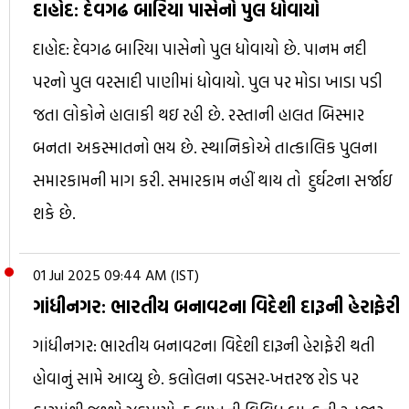
દાહોદ: દેવગઢ બારિયા પાસેનો પુલ ધોવાયો
દાહોદ: દેવગઢ બારિયા પાસેનો પુલ ધોવાયો છે. પાનમ નદી
પરનો પુલ વરસાદી પાણીમાં ધોવાયો. પુલ પર મોડા ખાડા પડી
જતા લોકોને હાલાકી થઇ રહી છે. રસ્તાની હાલત બિસ્માર
બનતા અકસ્માતનો ભય છે. સ્થાનિકોએ તાત્કાલિક પુલના
સમારકામની માગ કરી. સમારકામ નહીં થાય તો દુર્ઘટના સર્જાઇ
શકે છે.
01 Jul 2025 09:44 AM (IST)
ગાંધીનગર: ભારતીય બનાવટના વિદેશી દારૂની હેરાફેરી
ગાંધીનગર: ભારતીય બનાવટના વિદેશી દારૂની હેરાફેરી થતી
હોવાનું સામે આવ્યુ છે. કલોલના વડસર-ખત્તરજ રોડ પર