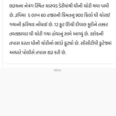
ભરૂચના નેત્રંગ સ્થિત ચાસ્વડ ડેરીમાંથી ઘીની ચોરી થવા પામી
છે. રૂપિયા 5 લાખ 60 હજારની કિંમતનુ 900 કિલો ઘી ચોરાઈ
ગયાની ફરિયાદ નોંધાઈ છે. 12 ફૂટ ઊંચી દીવાલ કૂદીને તસ્કર
તબક્કાવાર ઘી ચોરી ગયા હોવાનું સામે આવ્યું છે. સ્ટોકની
તપાસ કરતા ધીની ચોરીનો ભાંડો ફૂટ્યો છે. સીસીટીવી ફુટેજમાં
આધારે પોલીસે તપાસ શરૂ કરી છે.