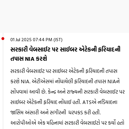
01 Jul 2025 07:44 PM (IST)
સરકારી વેબસાઈટ પર સાઈબર એટેકની ફરિયાદની
તપાસ NIA કરશે
સરકારી વેબસાઈટ પર સાઈબર એટેકની ફરિયાદની તપાસ
કરશે NIA. એટીએસમાં નોંધાયેલી ફરિયાદની તપાસ NIAને
સોંપવામાં આવી છે. કેન્દ્ર અને રાજ્યની સરકારી વેબસાઈટ પર
સાઈબર એટેકની ફરિયાદ નોંધાઈ હતી. ATSએ નડિયાદના
જાસિમ અંસારી અને સગીરની ધરપકડ કરી હતી.
આરોપીઓએ એક મહિનામાંં સરકારી વેબસાઈટો પર કર્યો હતો