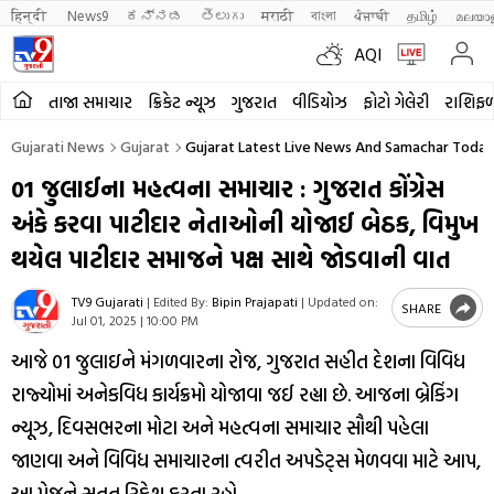
हिन्दी 
News9
ಕನ್ನಡ
తెలుగు
मराठी
বাংলা
ਪੰਜਾਬੀ
தமிழ்
മലയാ
AQI
તાજા સમાચાર
ક્રિકેટ ન્યૂઝ
ગુજરાત
વીડિયોઝ
ફોટો ગેલેરી
રાશિફ
Gujarati News
Gujarat
Gujarat Latest Live News And Samachar Today 
01 જુલાઈના મહત્વના સમાચાર : ગુજરાત કોંગ્રેસ
અંકે કરવા પાટીદાર નેતાઓની યોજાઈ બેઠક, વિમુખ
થયેલ પાટીદાર સમાજને પક્ષ સાથે જોડવાની વાત
TV9 Gujarati
|
Edited By:
Bipin Prajapati
|
Updated on:
SHARE
Jul 01, 2025 | 10:00 PM
આજે 01 જુલાઇને મંગળવારના રોજ, ગુજરાત સહીત દેશના વિવિધ
રાજ્યોમાં અનેકવિધ કાર્યક્રમો યોજાવા જઈ રહ્યા છે. આજના બ્રેકિંગ
ન્યૂઝ, દિવસભરના મોટા અને મહત્વના સમાચાર સૌથી પહેલા
જાણવા અને વિવિધ સમાચારના ત્વરીત અપડેટ્સ મેળવવા માટે આપ,
આ પેજને સતત રિફ્રેશ કરતા રહો.