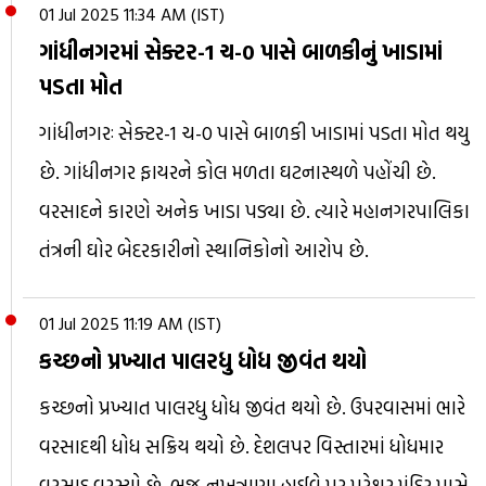
01 Jul 2025 11:34 AM (IST)
ગાંધીનગરમાં સેક્ટર-1 ચ-0 પાસે બાળકીનું ખાડામાં
પડતા મોત
ગાંધીનગરઃ સેક્ટર-1 ચ-0 પાસે બાળકી ખાડામાં પડતા મોત થયુ
છે. ગાંધીનગર ફાયરને કોલ મળતા ઘટનાસ્થળે પહોંચી છે.
વરસાદને કારણે અનેક ખાડા પડ્યા છે. ત્યારે મહાનગરપાલિકા
તંત્રની ઘોર બેદરકારીનો સ્થાનિકોનો આરોપ છે.
01 Jul 2025 11:19 AM (IST)
કચ્છનો પ્રખ્યાત પાલરધુ ધોધ જીવંત થયો
કચ્છનો પ્રખ્યાત પાલરધુ ધોધ જીવંત થયો છે. ઉપરવાસમાં ભારે
વરસાદથી ધોધ સક્રિય થયો છે. દેશલપર વિસ્તારમાં ધોધમાર
વરસાદ વરસ્યો છે. ભુજ-નખત્રાણા હાઈવે પર પુરેશ્વર મંદિર પાસે