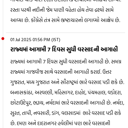
રસ્તા પરથી નદીની જેમ પાણી વહેતા હોય તેવા દ્રશ્યો સામે
આવ્યા છે. કોંગ્રેસે તંત્ર સામે ભ્રષ્ટાચારનો લગાવ્યો આક્ષેપ છે.
01 Jul 2025 01:56 PM (IST)
રાજ્યમાં આગામી 7 દિવસ સુધી વરસાદની આગાહી
રાજ્યમાં આગામી 7 દિવસ સુધી વરસાદની આગાહી છે. સમગ્ર
રાજ્યમાં ગાજવીજ સાથે વરસાદની આગાહી કરાઈ. ઉત્તર
ગુજરાત, મધ્ય ગુજરાત અને સૌરાષ્ટ્રમાં ભારે વરસાદ પડી શકે છે.
બનાસકાંઠા, અરવલ્લી, મહિસાગર, દાહોદ, પંચમહાલ, વડોદરા,
છોટાઉદેપુર, ભરૂચ, નર્મદામાં ભારે વરસાદની આગાહી છે. નર્મદા,
સુરત, તાપી, નવસારી, ડાંગ, વલસાડમાં ભારે વરસાદ પડી શકે
છે. દમણ અને દાદરાનગર હવેલીમાં પણ ભારે વરસાદની