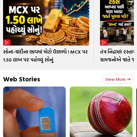
સોના-ચાંદીના ભાવમાં મોટો ઉછાળો ! MCX પર
તંત્ર નિદ્રામાં! રસ
₹1.50 લાખ પર પહોચ્યું સોનું
ગ્રામજનોએ જાતે જ 
Web Stories
View More