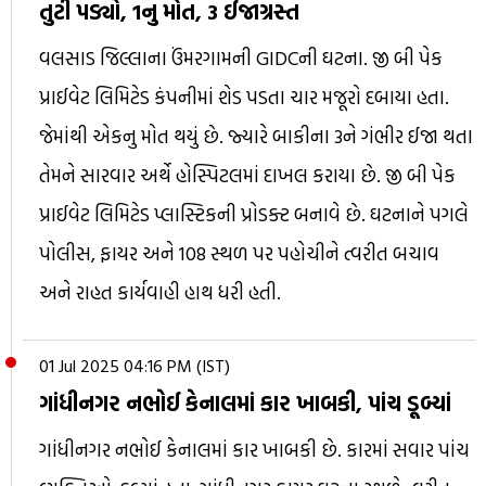
તુટી પડ્યો, 1નુ મોત, 3 ઈજાગ્રસ્ત
વલસાડ જિલ્લાના ઉંમરગામની GIDCની ઘટના. જી બી પેક
પ્રાઈવેટ લિમિટેડ કંપનીમાં શેડ પડતા ચાર મજૂરો દબાયા હતા.
જેમાંથી એકનુ મોત થયું છે. જ્યારે બાકીના 3ને ગંભીર ઈજા થતા
તેમને સારવાર અર્થે હોસ્પિટલમાં દાખલ કરાયા છે. જી બી પેક
પ્રાઈવેટ લિમિટેડ પ્લાસ્ટિકની પ્રોડક્ટ બનાવે છે. ઘટનાને પગલે
પોલીસ, ફાયર અને 108 સ્થળ પર પહોચીને ત્વરીત બચાવ
અને રાહત કાર્યવાહી હાથ ધરી હતી.
01 Jul 2025 04:16 PM (IST)
ગાંધીનગર નભોઈ કેનાલમાં કાર ખાબકી, પાંચ ડૂબ્યાં
ગાંધીનગર નભોઈ કેનાલમાં કાર ખાબકી છે. કારમાં સવાર પાંચ