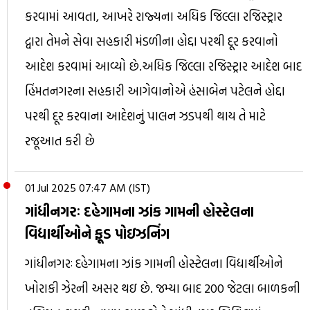
કરવામાં આવતા, આખરે રાજ્યના અધિક જિલ્લા રજિસ્ટ્રાર
દ્વારા તેમને સેવા સહકારી મંડળીના હોદ્દા પરથી દૂર કરવાનો
આદેશ કરવામાં આવ્યો છે.અધિક જિલ્લા રજિસ્ટ્રાર આદેશ બાદ
હિંમતનગરના સહકારી આગેવાનોએ હંસાબેન પટેલને હોદ્દા
પરથી દૂર કરવાના આદેશનું પાલન ઝડપથી થાય તે માટે
રજૂઆત કરી છે
01 Jul 2025 07:47 AM (IST)
ગાંધીનગરઃ દહેગામના ઝાંક ગામની હોસ્ટેલના
વિદ્યાર્થીઓને ફૂડ પોઇઝનિંગ
ગાંધીનગરઃ દહેગામના ઝાંક ગામની હોસ્ટેલના વિદ્યાર્થીઓને
ખોરાકી ઝેરની અસર થઇ છે. જમ્યા બાદ 200 જેટલા બાળકની