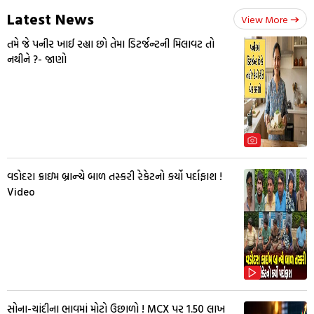
Latest News
View More
તમે જે પનીર ખાઈ રહ્યા છો તેમા ડિટર્જન્ટની મિલાવટ તો
નથીને ?- જાણો
વડોદરા ક્રાઇમ બ્રાન્ચે બાળ તસ્કરી રેકેટનો કર્યો પર્દાફાશ !
Video
સોના-ચાંદીના ભાવમાં મોટો ઉછાળો ! MCX પર ₹1.50 લાખ