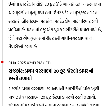
ઈનોવા કાર રેલીંગ તોડી 20 ફૂટ ઊંડે ખાબકી હતી.અકસ્માતમાં
ચાર યુવકોના મૃત્યુ થયા હતા. ઉતર પ્રદેશના મુઝફ્ફરનગરના
સરકારી હોસ્પિટલમાં મૃતકોના મૃતદેહ લેવા માટે પરિવારજનો
પહોંચ્યા છે. ઘટનામાં હજુ એક યુવક ગભીર રીતે ઘાયલ થયો છે,
જેને પણ એમ્બ્યુલન્સમાં રીફર કરી ગાંધીનગર લાવવા ની
તૈયારીઓ કરાઈ છે.
01 Jul 2025 02:43 PM (IST)
રાજકોટ: પ્રથમ વરસાદમાં 20 ફૂટ જેટલો ડામરનો
રસ્તો તણાયો
રાજકોટ: પ્રથમ વરસાદમાં જ મનપાની કામગીરીની પોલ ખુલી.
માત્ર 2 ઈંચ વરસાદમાં 20 ફૂટ જેટલો ડામરનો રસ્તો તણાયો.
ગોપાલ ચોક પાસે રસ્તો તણાતા ભ્રષ્ટાચારના આક્ષેપો લાગ્યા.