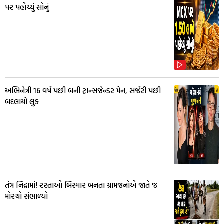
પર પહોચ્યું સોનું
અભિનેત્રી 16 વર્ષ પછી બની ટ્રાન્સજેન્ડર મેન, સર્જરી પછી
બદલાયો લુક
તંત્ર નિદ્રામાં! રસ્તાઓ બિસ્માર બનતા ગ્રામજનોએ જાતે જ
મોરચો સંભાળ્યો