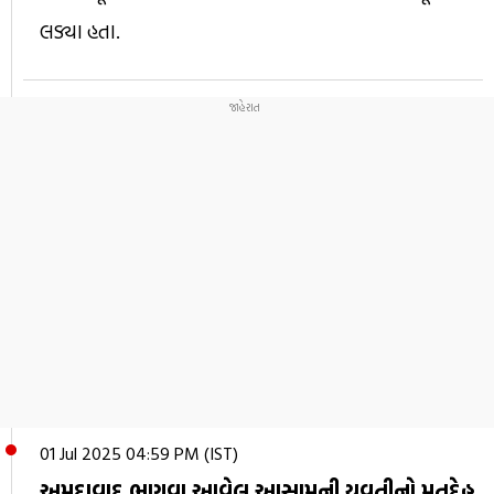
લડ્યા હતા.
01 Jul 2025 04:59 PM (IST)
અમદાવાદ ભણવા આવેલ આસામની યુવતીનો મૃતદેહ