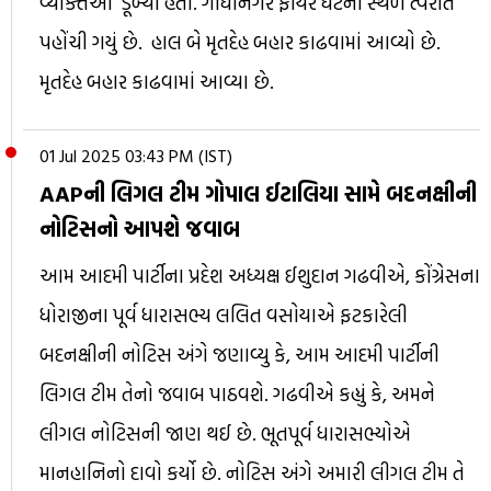
વ્યક્તિઓ ડૂબ્યાં હતા. ગાંધીનગર ફાયર ઘટના સ્થળે ત્વરીત
પહોંચી ગયું છે. હાલ બે મૃતદેહ બહાર કાઢવામાં આવ્યો છે.
મૃતદેહ બહાર કાઢવામાં આવ્યા છે.
01 Jul 2025 03:43 PM (IST)
AAPની લિગલ ટીમ ગોપાલ ઈટાલિયા સામે બદનક્ષીની
નોટિસનો આપશે જવાબ
આમ આદમી પાર્ટીના પ્રદેશ અધ્યક્ષ ઈશુદાન ગઢવીએ, કોંગ્રેસના
ધોરાજીના પૂર્વ ધારાસભ્ય લલિત વસોયાએ ફટકારેલી
બદનક્ષીની નોટિસ અંગે જણાવ્યુ કે, આમ આદમી પાર્ટીની
લિગલ ટીમ તેનો જવાબ પાઠવશે. ગઢવીએ કહ્યું કે, અમને
લીગલ નોટિસની જાણ થઈ છે. ભૂતપૂર્વ ધારાસભ્યોએ
માનહાનિનો દાવો કર્યો છે. નોટિસ અંગે અમારી લીગલ ટીમ તે