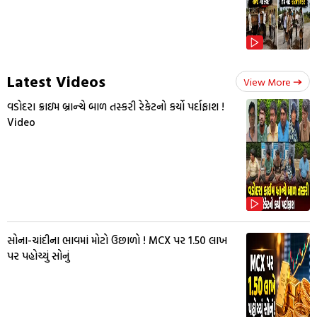
Latest Videos
View More
વડોદરા ક્રાઇમ બ્રાન્ચે બાળ તસ્કરી રેકેટનો કર્યો પર્દાફાશ !
Video
સોના-ચાંદીના ભાવમાં મોટો ઉછાળો ! MCX પર ₹1.50 લાખ
પર પહોચ્યું સોનું