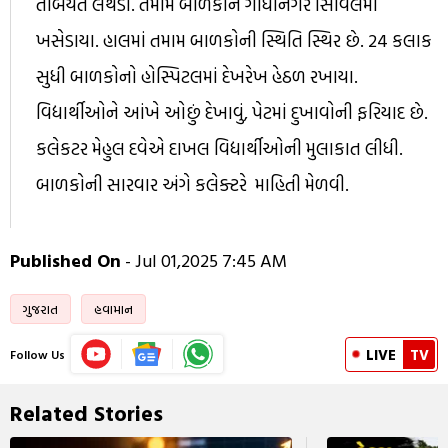
તબિયત લથડી. તમામ બાળકોને ગાંધીનગર સિવિલમાં
ખસેડાયા. હાલમાં તમામ બાળકોની સ્થિતિ સ્થિર છે. 24 કલાક
સુધી બાળકોનો હોસ્પિટલમાં દેખરેખ હેઠળ રખાયા.
વિદ્યાર્થીઓને આંખે ઓછું દેખાવું, પેટમાં દુખાવોની ફરિયાદ છે.
કલેકટર મેહુલ દવેએ દાખલ વિદ્યાર્થીઓની મુલાકાત લીધી.
બાળકોની સારવાર અંગે કલેક્ટરે માહિતી મેળવી.
Published On
- Jul 01,2025 7:45 AM
ગુજરાત
હવામાન
LIVE
TV
Follow Us
Related Stories