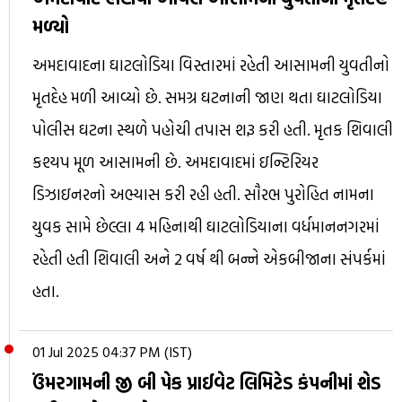
મળ્યો
અમદાવાદના ઘાટલોડિયા વિસ્તારમાં રહેતી આસામની યુવતીનો
મૃતદેહ મળી આવ્યો છે. સમગ્ર ઘટનાની જાણ થતા ઘાટલોડિયા
પોલીસ ઘટના સ્થળે પહોચી તપાસ શરૂ કરી હતી. મૃતક શિવાલી
કશ્યપ મૂળ આસામની છે. અમદાવાદમાં ઇન્ટિરિયર
ડિઝાઇનરનો અભ્યાસ કરી રહી હતી. સૌરભ પુરોહિત નામના
યુવક સામે છેલ્લા 4 મહિનાથી ઘાટલોડિયાના વર્ધમાનનગરમાં
રહેતી હતી શિવાલી અને 2 વર્ષ થી બન્ને એકબીજાના સંપર્કમાં
હતા.
01 Jul 2025 04:37 PM (IST)
ઉંમરગામની જી બી પેક પ્રાઈવેટ લિમિટેડ કંપનીમાં શેડ