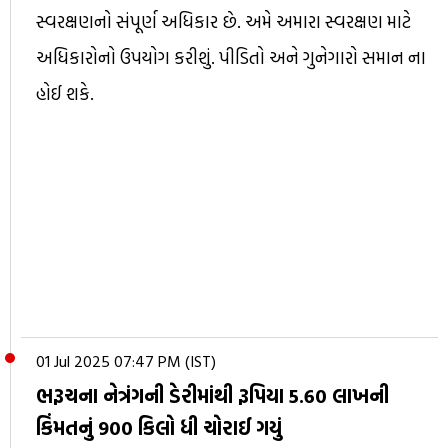
સ્વરક્ષણનો સંપૂર્ણ અધિકાર છે. અમે અમારા સ્વરક્ષણ માટે
અધિકારોનો ઉપયોગ કરીશું. પીડિતો અને ગુનેગારો સમાન ના
હોઈ શકે.
01 Jul 2025 07:47 PM (IST)
ભરૂચના નેત્રંગની ડેરીમાંથી રૂપિયા 5.60 લાખની
કિંમતનું 900 કિલો ધી ચોરાઈ ગયું