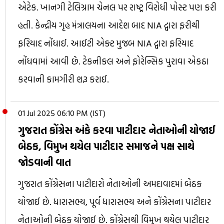
એટેક. ખાનગી ટેલિગ્રામ ચેનલ પર રાષ્ટ્ર વિરોધી પોસ્ટ પણ કરી
હતી. કેન્દ્રીય ગૃહ મંત્રાલયના આદેશ બાદ NIA દ્વારા ફરીથી
ફરિયાદ નોંધાઈ. આઈટી એક્ટ મુજબ NIA દ્વારા ફરિયાદ
નોંધવામાં આવી છે. ટેકનીકલ અને ફોરેન્સિક પુરાવા એકઠા
કરવાની કામગીરી શરૂ કરાઈ.
01 Jul 2025 06:10 PM (IST)
ગુજરાત કોંગ્રેસ અંકે કરવા પાટીદાર નેતાઓની યોજાઈ
બેઠક, વિમુખ થયેલ પાટીદાર સમાજને પક્ષ સાથે
જોડવાની વાત
ગુજરાત કોંગ્રેસના પાટીદારો નેતાઓની અમદાવાદમાં બેઠક
યોજાઈ છે. ધારાસભ્ય, પૂર્વ ધારાસભ્ય અને કોંગ્રેસના પાટીદાર
નેતાઓની બેઠક યોજાઈ છે. કોંગ્રેસથી વિમુખ થયેલ પાટીદાર