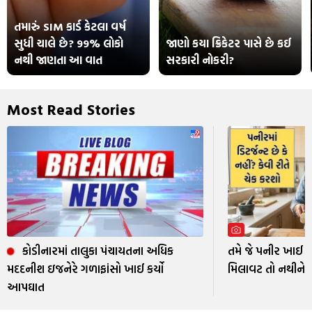
તમારું SIM કાર્ડ કેટલા વર્ષ
સુધી ચાલે છે? 99% લોકો
જાણો કયા ક્રિકેટર પાસે છે કઈ
નથી જાણતા આ વાત
સરકારી નોકરી?
Most Read Stories
કોડીનારમાં તાલુકા પંચાયતના અધિક
તમે જે પનીર ખાઈ રહ્
મદદનીશ ઇજનેરે ગળાફાંસો ખાઈ કર્યો
મિલાવટ તો નથીને 
આપઘાત