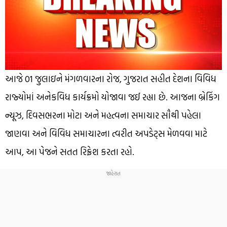
આજે 01 જુલાઇને મંગળવારના રોજ, ગુજરાત સહીત દેશના વિવિધ
રાજ્યોમાં અનેકવિધ કાર્યક્રમો યોજાવા જઈ રહ્યા છે. આજના બ્રેકિંગ
ન્યૂઝ, દિવસભરના મોટા અને મહત્વના સમાચાર સૌથી પહેલા
જાણવા અને વિવિધ સમાચારના ત્વરીત અપડેટ્સ મેળવવા માટે
આપ, આ પેજને સતત રિફ્રેશ કરતા રહો.