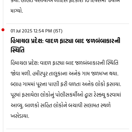
કર્યો. લલિત વસોયાએ નોટિસ ફટકારી 10 દિવસમાં જવાબ
માગ્યો.
01 Jul 2025 12:54 PM (IST)
હિમાચલ પ્રદેશ: વાદળ ફાટ્યા બાદ જળબંબાકારની
સ્થિતિ
હિમાચલ પ્રદેશ: વાદળ ફાટ્યા બાદ જળબંબાકારની સ્થિતિ
જોવા મળી. હમીરપુર તાલુકાના અનેક ગામ જળમગ્ન થયા.
બ્લાહ ગામમાં પૂરના પાણી ફરી વળતા અનેક લોકો ફસાયા.
પૂરમાં ફસાયેલા લોકોનું પોલીસકર્મીઓ દ્વારા રેસ્ક્યૂ કરવામાં
આવ્યુ. બાળકો સહિત લોકોને બચાવી સલામત સ્થળે
ખસેડાયા.