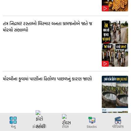
તંત્ર નિદ્રામાં! રસ્તાઓ બિસ્માર બનતા ગ્રામજનોએ જાતે જ
મોરચો સંભાળ્યો
મોરબીના કૂવામાં પાણીના હિલોળા પાછળનું કારણ જાણો
મેનુ
ફોટો સ્ટોરી
રીલ્સ
Stocks
વીડિયોઝ