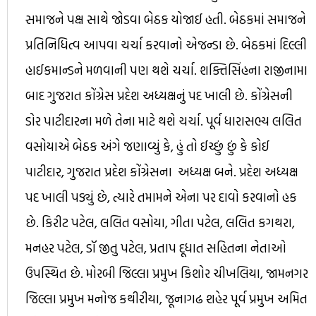
સમાજને પક્ષ સાથે જોડવા બેઠક યોજાઈ હતી. બેઠકમાં સમાજને
પ્રતિનિધિત્વ આપવા ચર્ચા કરવાનો એજન્ડા છે. બેઠકમાં દિલ્લી
હાઈકમાન્ડને મળવાની પણ થશે ચર્ચા. શક્તિસિંહના રાજીનામા
બાદ ગુજરાત કોંગ્રેસ પ્રદેશ અધ્યક્ષનું પદ ખાલી છે. કોંગ્રેસની
ડોર પાટીદારના મળે તેના માટે થશે ચર્ચા. પૂર્વ ધારાસભ્ય લલિત
વસોયાએ બેઠક અંગે જણાવ્યું કે, હું તો ઈચ્છું છું કે કોઈ
પાટીદાર, ગુજરાત પ્રદેશ કોંગ્રેસના અધ્યક્ષ બને. પ્રદેશ અધ્યક્ષ
પદ ખાલી પડ્યું છે, ત્યારે તમામને એના પર દાવો કરવાનો હક
છે. કિરીટ પટેલ, લલિત વસોયા, ગીતા પટેલ, લલિત કગથરા,
મનહર પટેલ, ડૉ જીતુ પટેલ, પ્રતાપ દૂધાત સહિતના નેતાઓ
ઉપસ્થિત છે. મોરબી જિલ્લા પ્રમુખ કિશોર ચીખલિયા, જામનગર
જિલ્લા પ્રમુખ મનોજ કથીરીયા, જૂનાગઢ શહેર પૂર્વ પ્રમુખ અમિત