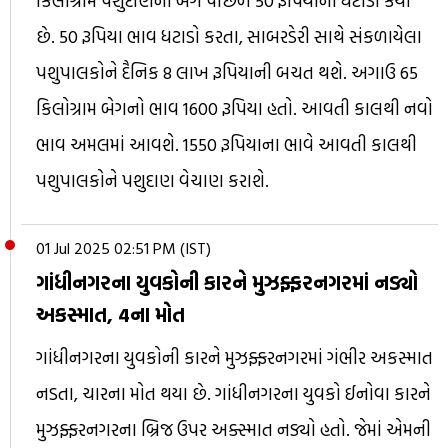
કિલોગ્રામ પશુદાણની બેગ પાછળ 50 રૂપિયાનો ઘટાડો કર્યો
છે. 50 રૂપિયા ભાવ ધટાડો કરતા, સાબરડેરી સાથે સંકળાયેલા
પશુપાલકોને દૈનિક 8 લાખ રૂપિયાની બચત થશે. અગાઉ 65
કિલોગ્રામ બેગનો ભાવ 1600 રૂપિયા હતો. આવતી કાલથી નવો
ભાવ અમલમાં આવશે. 1550 રૂપિયાના ભાવે આવતી કાલથી
પશુપાલકોને પશુદાણ વેચાણ કરાશે.
01 Jul 2025 02:51 PM (IST)
ગાંધીનગરના યુવકોની કારને મુઝફ્ફરનગરમાં નડ્યો
અકસ્માત, 4ના મોત
ગાંધીનગરના યુવકોની કારને મુઝફ્ફરનગરમાં ગંભીર અકસ્માત
નડતા, ચારના મોત થયા છે. ગાંધીનગરના યુવકો ઈનોવા કારને
મુઝફ્ફરનગરના બ્રિજ ઉપર અક્સ્માત નડ્યો હતો. જેમાં એમની