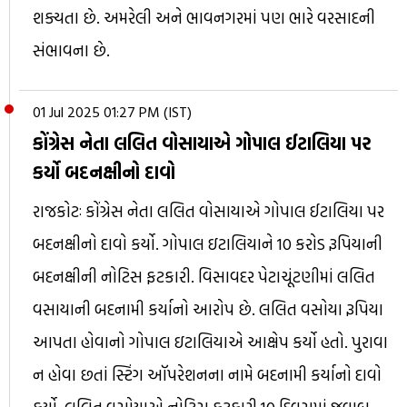
શક્યતા છે. અમરેલી અને ભાવનગરમાં પણ ભારે વરસાદની
સંભાવના છે.
01 Jul 2025 01:27 PM (IST)
કોંગ્રેસ નેતા લલિત વોસાયાએ ગોપાલ ઈટાલિયા પર
કર્યો બદનક્ષીનો દાવો
રાજકોટઃ કોંગ્રેસ નેતા લલિત વોસાયાએ ગોપાલ ઈટાલિયા પર
બદનક્ષીનો દાવો કર્યો. ગોપાલ ઇટાલિયાને 10 કરોડ રૂપિયાની
બદનક્ષીની નોટિસ ફટકારી. વિસાવદર પેટાચૂંટણીમાં લલિત
વસાયાની બદનામી કર્યાનો આરોપ છે. લલિત વસોયા રૂપિયા
આપતા હોવાનો ગોપાલ ઇટાલિયાએ આક્ષેપ કર્યો હતો. પુરાવા
ન હોવા છતાં સ્ટિંગ ઑપરેશનના નામે બદનામી કર્યાનો દાવો