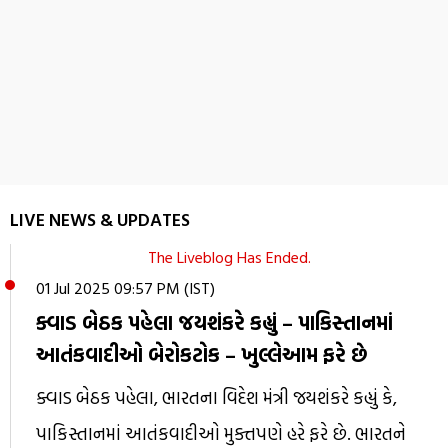
LIVE NEWS & UPDATES
The Liveblog Has Ended.
01 Jul 2025 09:57 PM (IST)
ક્વાડ બેઠક પહેલા જયશંકરે કહ્યું – પાકિસ્તાનમાં
આતંકવાદીઓ બેરોકટોક – ખુલ્લેઆમ ફરે છે
ક્વાડ બેઠક પહેલા, ભારતના વિદેશ મંત્રી જયશંકરે કહ્યું કે,
પાકિસ્તાનમાં આતંકવાદીઓ મુક્તપણે હરે ફરે છે. ભારતને