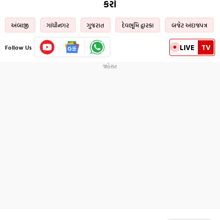
કરો
અંબાજી
ગાંધીનગર
ગુજરાત
દેવભૂમિ દ્વારકા
બજેટ અંદાજપત્ર
LIVE
TV
Follow Us