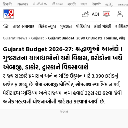
हिन्दी 
News9
ಕನ್ನಡ
తెలుగు
मराठी
বাংলা
ਪੰਜਾਬੀ
தமிழ்
മലയാ
AQI
તાજા સમાચાર
ક્રિકેટ ન્યૂઝ
ગુજરાત
વીડિયોઝ
ફોટો ગેલેરી
રાશિફ
Gujarati News
Gujarat
Gujarat Budget: 3090 Cr Boosts Tourism, Pilgr
Gujarat Budget 2026-27: શ્રદ્ધાળુઓ આનંદો !
ગુજરાતના યાત્રાધામોનો થશે વિકાસ, કરોડોના ખર્ચે
અંબાજી, ડાકોર, દ્વારકાને વિકસાવાશે
રાજ્ય સરકારે પ્રવાસન અને નાગરિક ઉડ્ડયન માટે ₹3,090 કરોડનું
બજેટ ફાળવ્યું છે. જેમાં અંબાજી કોરિડોર, સોમનાથ સ્વાભિમાન પર્વ,
મેરીટાઇમ મ્યુઝિયમ અને રાજ્યમાં નવા હવાઈ રૂટ્સ શરૂ કરવા જેવી
અનેક મહત્વની યોજનાઓની જાહેરાત કરવામાં આવી છે.