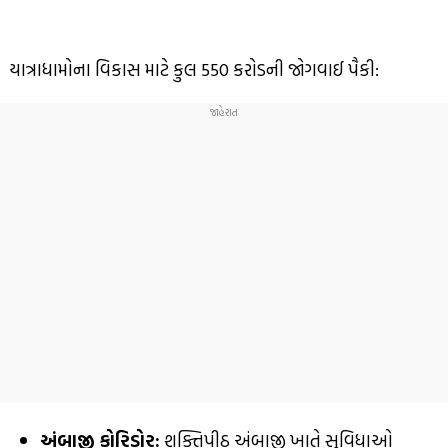
યાત્રાધામોના વિકાસ માટે કુલ ₹550 કરોડની જોગવાઈ પૈકી:
અંબાજી કોરિડોર:
શક્તિપીઠ અંબાજી ખાતે સુવિધાઓ