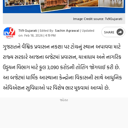
Image Credit source: Tv9Gujarati
TV9 Gujarati
|
Edited By:
Sachin Agrawal
|
Updated
SHARE
on:
Feb 18, 2026 | 4:19 PM
ગુજરાતને વૈશ્વિક પ્રવાસન નકશા પર ટોચનું સ્થાન અપાવવા માટે
રાજ્ય સરકારે આજના બજેટમાં પ્રવાસન, યાત્રાધામ અને નાગરિક
ઉડ્ડયન વિભાગ માટે કુલ ₹3,090 કરોડની તોતિંગ જોગવાઈ કરી છે.
આ બજેટમાં ધાર્મિક આસ્થાના કેન્દ્રોના વિકાસની સાથે આધુનિક
એવિએશન સુવિધાઓ પર વિશેષ ભાર મૂકવામાં આવ્યો છે.