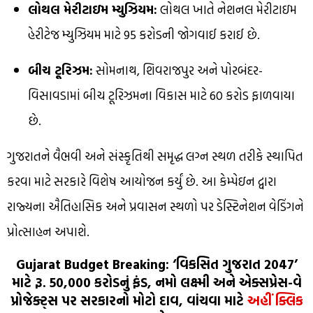
લોથલ મેરીટાઇમ મ્યુઝિયમ:
લોથલ ખાતે નેશનલ મેરીટાઇમ
હેરીટેજ મ્યુઝિયમ માટે ₹95 કરોડની જોગવાઈ કરાઈ છે.
બીચ ટૂરિઝમ:
સોમનાથ, શિવરાજપુર અને પોરબંદર-
વિસાવડામાં બીચ ટૂરિઝમના વિકાસ માટે ₹60 કરોડ ફાળવાયા
છે.
ગુજરાતને વૈભવી અને સંસ્કૃતિથી સમૃદ્ધ લગ્ન સ્થળ તરીકે સ્થાપિત
કરવા માટે સરકારે વિશેષ આયોજન કર્યું છે. આ કેમ્પેઇન દ્વારા
રાજ્યના ઐતિહાસિક અને પ્રવાસન સ્થળો પર ડેસ્ટિનેશન વેડિંગને
પ્રોત્સાહન અપાશે.
Gujarat Budget Breaking: ‘વિકસિત ગુજરાત 2047’
માટે રૂ. 50,000 કરોડનું ફંડ, નમો લક્ષ્મી અને એક્સપ્રેસ-વે
પ્રોજેક્ટ્સ પર સરકારનો મોટો દાવ, વાંચવા માટે
અહીં ક્લિક