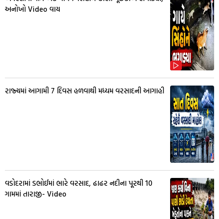
અનોખો Video વાય
રાજ્યમાં આગામી 7 દિવસ હળવાથી મધ્યમ વરસાદની આગાહી
વડોદરામાં ડભોઈમાં ભારે વરસાદ, ઢાઢર નદીના પૂરથી 10
ગામમાં તારાજી- Video