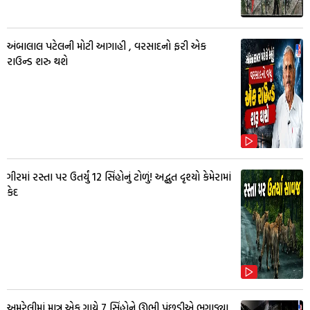
અંબાલાલ પટેલની મોટી આગાહી , વરસાદનો ફરી એક
રાઉન્ડ શરુ થશે
ગીરમાં રસ્તા પર ઉતર્યું 12 સિંહોનું ટોળું! અદ્ભુત દૃશ્યો કેમેરામાં
કેદ
અમરેલીમાં માત્ર એક ગાયે 7 સિંહોને ઊભી પૂંછડીએ ભગાડ્યા,