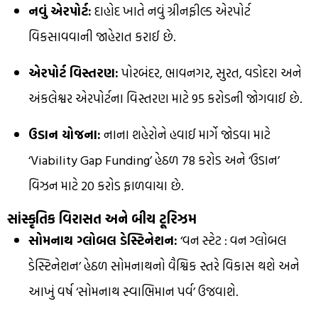
નવું એરપોર્ટ:
દાહોદ ખાતે નવું ગ્રીનફીલ્ડ એરપોર્ટ
વિકસાવવાની જાહેરાત કરાઈ છે.
એરપોર્ટ વિસ્તરણ:
પોરબંદર, ભાવનગર, સુરત, વડોદરા અને
અંકલેશ્વર એરપોર્ટના વિસ્તરણ માટે ₹95 કરોડની જોગવાઈ છે.
ઉડાન યોજના:
નાના શહેરોને હવાઈ માર્ગે જોડવા માટે
‘Viability Gap Funding’ હેઠળ ₹78 કરોડ અને ‘ઉડાન’
વિઝન માટે ₹20 કરોડ ફાળવાયા છે.
સાંસ્કૃતિક વિરાસત અને બીચ ટૂરિઝમ
સોમનાથ ગ્લોબલ ડેસ્ટિનેશન:
‘વન સ્ટેટ : વન ગ્લોબલ
ડેસ્ટિનેશન’ હેઠળ સોમનાથનો વૈશ્વિક સ્તરે વિકાસ થશે અને
આખું વર્ષ ‘સોમનાથ સ્વાભિમાન પર્વ’ ઉજવાશે.