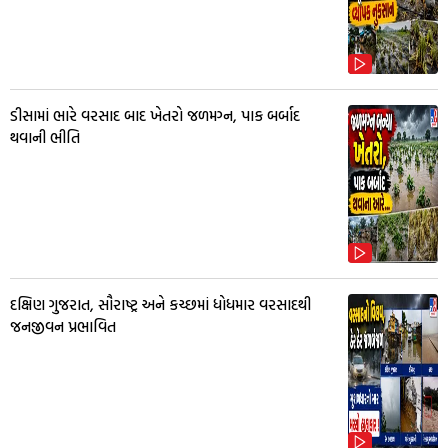
ડીસામાં ભારે વરસાદ બાદ ખેતરો જળમગ્ન, પાક બર્બાદ
થવાની ભીતિ
દક્ષિણ ગુજરાત, સૌરાષ્ટ્ર અને કચ્છમાં ધોધમાર વરસાદથી
જનજીવન પ્રભાવિત