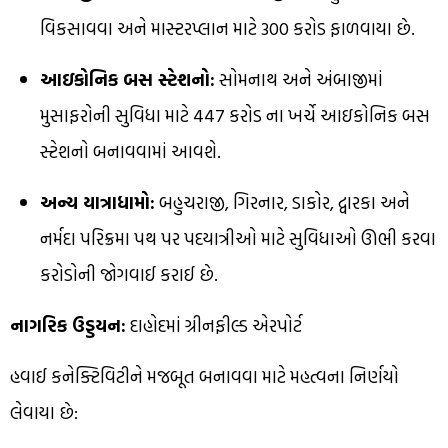
વિકસાવવા અને માસ્ટરપ્લાન માટે ₹300 કરોડ ફાળવાયા છે.
આઇકોનિક બસ સ્ટેશનો:
સોમનાથ અને અંબાજીમાં
મુસાફરોની સુવિધા માટે ₹447 કરોડ ના ખર્ચે આઇકોનિક બસ
સ્ટેશનો બનાવવામાં આવશે.
અન્ય યાત્રાધામો:
બહુચરાજી, ગિરનાર, ડાકોર, દ્વારકા અને
નર્મદા પરિક્રમા પથ પર પદયાત્રીઓ માટે સુવિધાઓ ઊભી કરવા
કરોડોની જોગવાઈ કરાઈ છે.
નાગરિક ઉડ્ડયન:
દાહોદમાં ગ્રીનફીલ્ડ એરપોર્ટ
હવાઈ કનેક્ટિવિટીને મજબૂત બનાવવા માટે મહત્વના નિર્ણયો
લેવાયા છે: