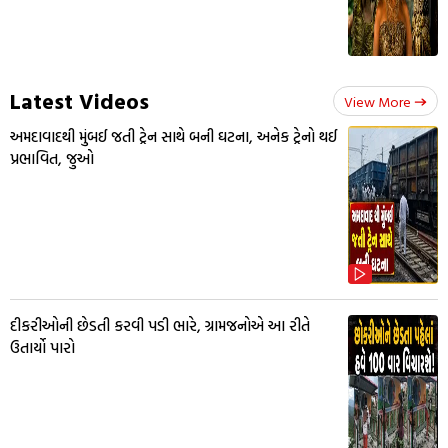
Latest Videos
View More
અમદાવાદથી મુંબઈ જતી ટ્રેન સાથે બની ઘટના, અનેક ટ્રેનો થઈ
પ્રભાવિત, જુઓ
દીકરીઓની છેડતી કરવી પડી ભારે, ગ્રામજનોએ આ રીતે
ઉતાર્યો પારો