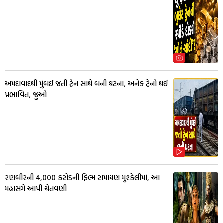
અમદાવાદથી મુંબઈ જતી ટ્રેન સાથે બની ઘટના, અનેક ટ્રેનો થઈ
પ્રભાવિત, જુઓ
રણબીરની 4,000 કરોડની ફિલ્મ રામાયણ મુશ્કેલીમાં, આ
મહાસંગે આપી ચેતવણી