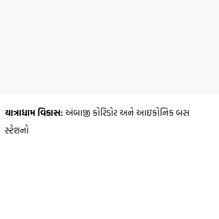
યાત્રાધામ વિકાસ:
અંબાજી કોરિડોર અને આઇકોનિક બસ
સ્ટેશનો