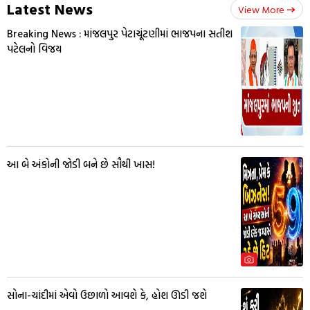
Latest News
View More
Breaking News : માંજલપુર પેટાચૂંટણીમાં ભાજપના સતીશ
પટેલનો વિજય
આ બે અંકોની જોડી બને છે સૌથી ખાસ!
સોના-ચાંદીમાં એવો ઉછાળો આવશે કે, હોશ ઊડી જશે