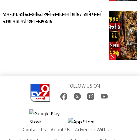
જપ-તપ, શક્તિ-ભક્તિ અને સનાતનની શક્તિ સામે વનનો
રાજા પણ થઈ જાય નતમસ્તક
FOLLOW US ON
Contact Us
About Us
Advertise With Us