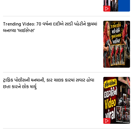
Trending Video: 70 વર્ષના દાદીએ સાડી પહેરીને જીમમાં
બનાવ્યા 'બાઈસેપ્સ'
ટ્રાફિક પોલીસની મનમાની, કાર ચાલક કારમાં સવાર હોવા
છતા કારને લોક માર્યુ