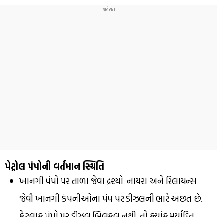
પેટ્રોલ પંપોની વર્તમાન સ્થિતિ
ખાનગી પંપો પર તાળા જેવા દ્રશ્યો: નાયરા અને રિલાયન્સ
જેવી ખાનગી કંપનીઓના પંપ પર ડીઝલની ભારે અછત છે.
કેટલાક પંપો પર ડીઝલ બિલકુલ નથી, તો ક્યાંક મર્યાદિત