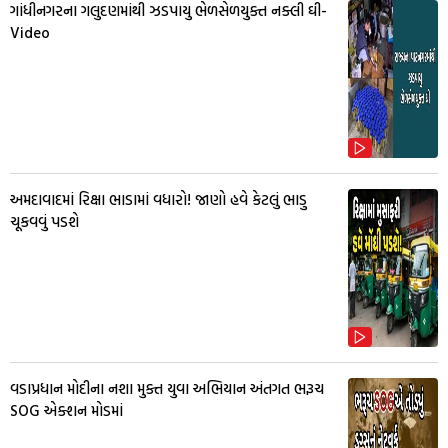
ગાંધીનગરના ગલુદણમાંથી ઝડપાયુ ભેળસેળયુક્ત નક્લી ઘી-
Video
અમદાવાદમાં રિક્ષા ભાડામાં વધારો! જાણો હવે કેટલું ભાડુ
ચૂકવવું પડશે
વડાપ્રધાન મોદીના નશા મુક્ત યુવા અભિયાન અંતગત ભરૂચ
SOG એક્શન મોડમાં