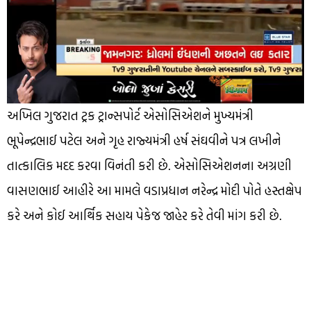
અખિલ ગુજરાત ટ્રક ટ્રાન્સપોર્ટ એસોસિએશને મુખ્યમંત્રી
ભૂપેન્દ્રભાઈ પટેલ અને ગૃહ રાજ્યમંત્રી હર્ષ સંઘવીને પત્ર લખીને
તાત્કાલિક મદદ કરવા વિનંતી કરી છે. એસોસિએશનના અગ્રણી
વાસણભાઈ આહીરે આ મામલે વડાપ્રધાન નરેન્દ્ર મોદી પોતે હસ્તક્ષેપ
કરે અને કોઈ આર્થિક સહાય પેકેજ જાહેર કરે તેવી માંગ કરી છે.