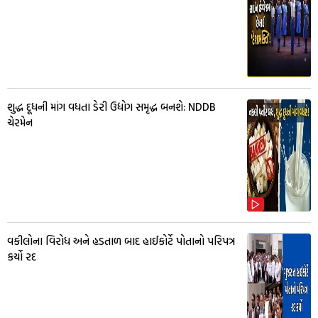
શુદ્ધ દૂધની માંગ વધતા ડેરી ઉદ્યોગ સમૃદ્ધ બનશે: NDDB
ચેરમેન
વકીલોના વિરોધ અને હડતાળ બાદ હાઈકોર્ટે પોતાનો પરિપત્ર
કર્યો રદ