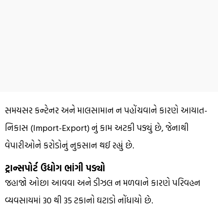
સમયસર કન્ટેનર અને માલસામાન ન પહોંચવાને કારણે આયાત-
નિકાસ (Import-Export) નું કામ અટકી પડ્યું છે, જેનાથી
વેપારીઓને કરોડોનું નુકસાન થઈ રહ્યું છે.
ટ્રાન્સપોર્ટ ઉદ્યોગ ભાંગી પડ્યો
જહાજો ઓછા આવવા અને ડીઝલ ન મળવાને કારણે પરિવહન
વ્યવસાયમાં 30 થી 35 ટકાનો ઘટાડો નોંધાયો છે.