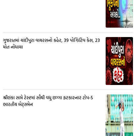
ગુજરાતમાં ચાંદીપુરા વાયરસનો કહેર, 39 પોઝિટિવ કેસ, 23
મોત નોંધાયા
શ્રીલંકા સામે ટેસ્ટમાં સૌથી વધુ છગ્ગા ફટકારનાર ટોપ-5
ભારતીય બેટ્સમેન