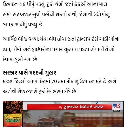
ઉત્પાદન ચક્ર ધીમું પડ્યું: ટ્રકો થંભી જતાં ફેક્ટરીઓનો માલ
સમયસર બજાર સુધી પહોંચી શકતો નથી, જેનાથી ઉદ્યોગોનું
કામકાજ ધીમું પડ્યું છે.
આર્થિક બોજ વધ્યો: ધંધો બંધ હોવા છતાં ટ્રાન્સપોર્ટર્સે ગાડીઓના
હપ્તા, વીમો અને ડ્રાઈવરોના પગાર ચૂકવવા પડતા હોવાથી તેઓ
દેવામાં ડૂબી રહ્યા છે.
સરકાર પાસે મદદની ગુહાર
કચ્છ જિલ્લો આખા દેશમાં 70 ટકા મીઠાનું ઉત્પાદન કરે છે અને
અહીંથી રોજ હજારો ટ્રકો દેશભરમાં દોડે છે.