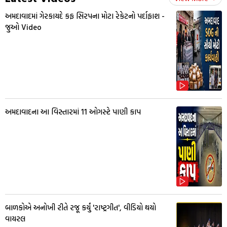
અમદાવાદમાં ગેરકાયદે કફ સિરપના મોટા રેકેટનો પર્દાફાશ -
જુઓ Video
અમદાવાદના આ વિસ્તારમાં 11 ઓગસ્ટે પાણી કાપ
બાળકોએ અનોખી રીતે રજૂ કર્યું 'રાષ્ટ્રગીત', વીડિયો થયો
વાયરલ