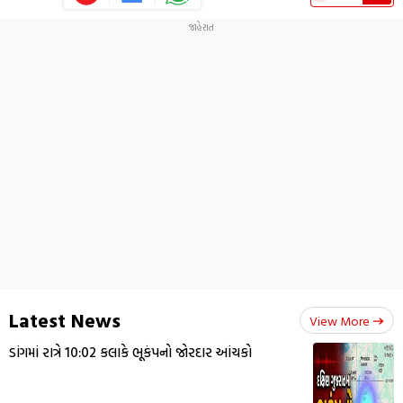
Latest News
View More
ડાંગમાં રાત્રે 10:02 કલાકે ભૂકંપનો જોરદાર આંચકો