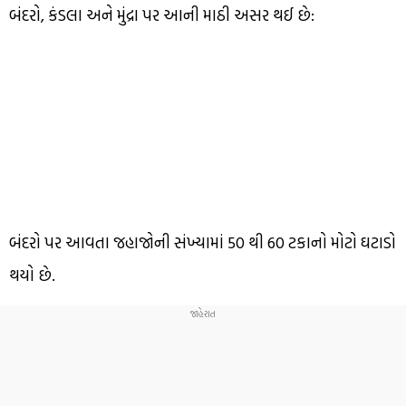
બંદરો, કંડલા અને મુંદ્રા પર આની માઠી અસર થઈ છે:
બંદરો પર આવતા જહાજોની સંખ્યામાં 50 થી 60 ટકાનો મોટો ઘટાડો
થયો છે.