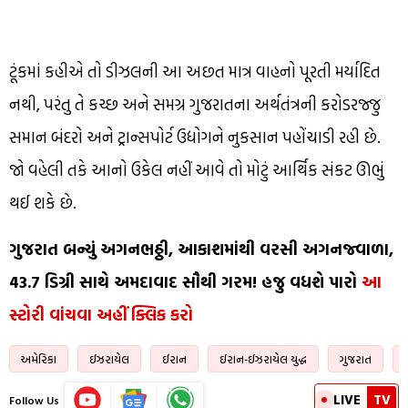
ટૂંકમાં કહીએ તો ડીઝલની આ અછત માત્ર વાહનો પૂરતી મર્યાદિત
નથી, પરંતુ તે કચ્છ અને સમગ્ર ગુજરાતના અર્થતંત્રની કરોડરજ્જુ
સમાન બંદરો અને ટ્રાન્સપોર્ટ ઉદ્યોગને નુકસાન પહોંચાડી રહી છે.
જો વહેલી તકે આનો ઉકેલ નહીં આવે તો મોટું આર્થિક સંકટ ઊભું
થઈ શકે છે.
ગુજરાત બન્યું અગનભઠ્ઠી, આકાશમાંથી વરસી અગનજ્વાળા,
43.7 ડિગ્રી સાથે અમદાવાદ સૌથી ગરમ! હજુ વધશે પારો
આ
સ્ટોરી વાંચવા અહીં ક્લિક કરો
અમેરિકા
ઈઝરાયેલ
ઈરાન
ઈરાન-ઈઝરાયેલ યુદ્ધ
ગુજરાત
LIVE
TV
Follow Us