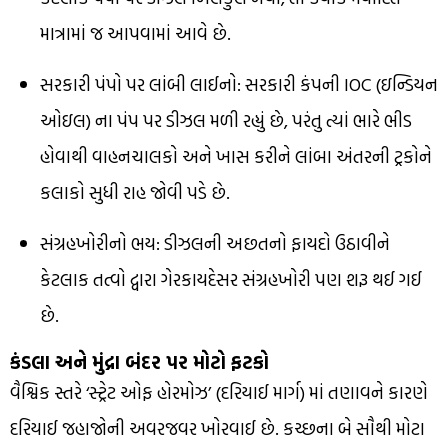
માત્રામાં જ આપવામાં આવે છે.
સરકારી પંપો પર લાંબી લાઈનો: સરકારી કંપની IOC (ઇન્ડિયન
ઓઇલ) ના પંપ પર ડીઝલ મળી રહ્યું છે, પરંતુ ત્યાં ભારે ભીડ
હોવાથી વાહનચાલકો અને ખાસ કરીને લાંબા અંતરની ટ્રકોને
કલાકો સુધી રાહ જોવી પડે છે.
સંગ્રહખોરીનો ભય: ડીઝલની અછતનો ફાયદો ઉઠાવીને
કેટલાક તત્વો દ્વારા ગેરકાયદેસર સંગ્રહખોરી પણ શરૂ થઈ ગઈ
છે.
કંડલા અને મુંદ્રા બંદર પર મોટો ફટકો
વૈશ્વિક સ્તરે ‘સ્ટ્રેટ ઓફ હોરમોઝ’ (દરિયાઈ માર્ગ) માં તણાવને કારણે
દરિયાઈ જહાજોની અવરજવર ખોરવાઈ છે. કચ્છના બે સૌથી મોટા