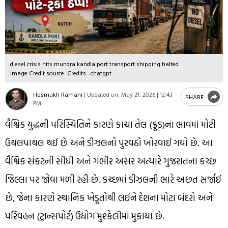
diesel crisis hits mundra kandla port transport shipping halted
Image Credit source: Credits : chatgpt
Hasmukh Ramani
|
Updated on:
May 21, 2026 | 12:43
SHARE
PM
વૈશ્વિક યુદ્ધની પરિસ્થિતિને કારણે કાચા તેલ (ક્રૂડ)ના ભાવમાં મોટી
ઉથલપાથલ થઈ છે અને ડીઝલનો પુરવઠો ખોરવાઈ ગયો છે. આ
વૈશ્વિક સંકટની સીધી અને ગંભીર અસર અત્યારે ગુજરાતના કચ્છ
જિલ્લા પર જોવા મળી રહી છે. કચ્છમાં ડીઝલની ભારે અછત સર્જાઈ
છે, જેના કારણે સ્થાનિક ખેડૂતોથી લઈને દેશના મોટા બંદરો અને
પરિવહન (ટ્રાન્સપોર્ટ) ઉદ્યોગ મુશ્કેલીમાં મુકાયા છે.