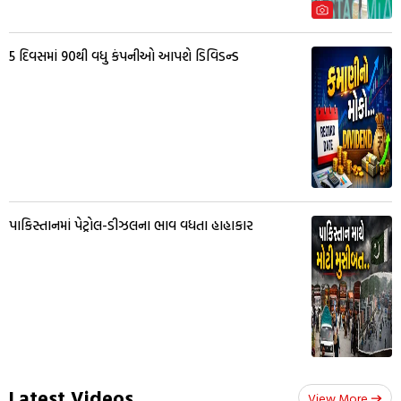
5 દિવસમાં 90થી વધુ કંપનીઓ આપશે ડિવિડન્ડ
પાકિસ્તાનમાં પેટ્રોલ-ડીઝલના ભાવ વધતા હાહાકાર
Latest Videos
View More