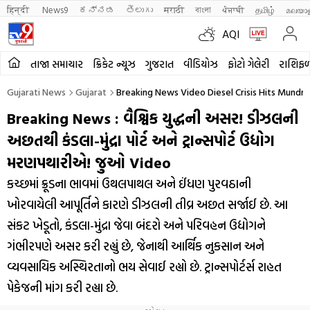
हिन्दी 
News9
ಕನ್ನಡ
తెలుగు
मराठी
বাংলা
ਪੰਜਾਬੀ
தமிழ்
മലയാ
AQI
તાજા સમાચાર
ક્રિકેટ ન્યૂઝ
ગુજરાત
વીડિયોઝ
ફોટો ગેલેરી
રાશિફ
Gujarati News
Gujarat
Breaking News Video Diesel Crisis Hits Mundra
Breaking News : વૈશ્વિક યુદ્ધની અસર! ડીઝલની
અછતથી કંડલા-મુંદ્રા પોર્ટ અને ટ્રાન્સપોર્ટ ઉદ્યોગ
મરણપથારીએ! જુઓ Video
કચ્છમાં ક્રૂડના ભાવમાં ઉથલપાથલ અને ઈંધણ પુરવઠાની
ખોરવાયેલી આપૂર્તિને કારણે ડીઝલની તીવ્ર અછત સર્જાઈ છે. આ
સંકટ ખેડૂતો, કંડલા-મુંદ્રા જેવા બંદરો અને પરિવહન ઉદ્યોગને
ગંભીરપણે અસર કરી રહ્યું છે, જેનાથી આર્થિક નુકસાન અને
વ્યવસાયિક અસ્થિરતાનો ભય સેવાઈ રહ્યો છે. ટ્રાન્સપોર્ટર્સ રાહત
પેકેજની માંગ કરી રહ્યા છે.