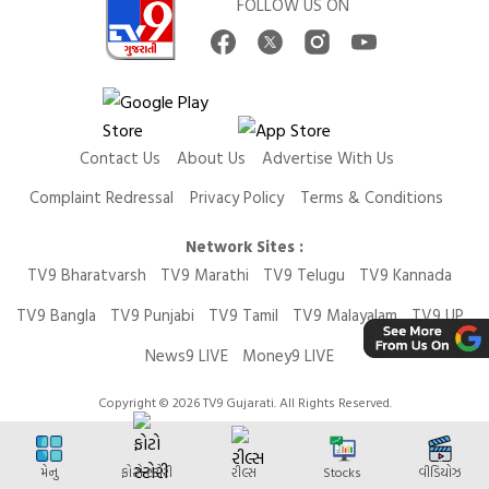
FOLLOW US ON
Contact Us
About Us
Advertise With Us
Complaint Redressal
Privacy Policy
Terms & Conditions
Network Sites :
TV9 Bharatvarsh
TV9 Marathi
TV9 Telugu
TV9 Kannada
TV9 Bangla
TV9 Punjabi
TV9 Tamil
TV9 Malayalam
TV9 UP
News9 LIVE
Money9 LIVE
Copyright © 2026 TV9 Gujarati. All Rights Reserved.
મેનુ
ફોટો સ્ટોરી
રીલ્સ
Stocks
વીડિયોઝ