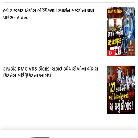
હવે રાજકોટ એઈમ્સ હોસ્પિટલમાં સ્પાઈન સર્જરીનો થયો
પ્રારંભ- Video
રાજકોટ RMC VRS કૌભાંડ: સફાઈ કર્મચારીઓના બોગસ
ફિટનેસ સર્ટિફિકેટનો આરોપ