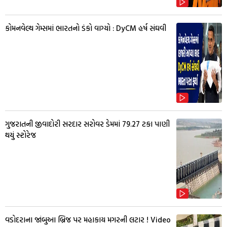
કોમનવેલ્થ ગેમ્સમાં ભારતનો ડંકો વાગ્યો : DyCM હર્ષ સંઘવી
ગુજરાતની જીવાદોરી સરદાર સરોવર ડેમમાં 79.27 ટકા પાણી
થયું સ્ટોરેજ
વડોદરાના જાંબુઆ બ્રિજ પર મહાકાય મગરની લટાર ! Video