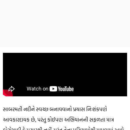
સાબરમતી નદીને સ્વચ્છ બનાવવાનો પ્રયાસ નિઃશંકપણે
આવકારદાયક છે, પરંતુ કોઈપણ અભિયાનની સફળતા માત્ર