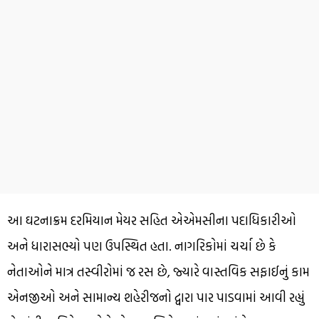
આ ઘટનાક્રમ દરમિયાન મેયર સહિત એએમસીના પદાધિકારીઓ
અને ધારાસભ્યો પણ ઉપસ્થિત હતા. નાગરિકોમાં ચર્ચા છે કે
નેતાઓને માત્ર તસ્વીરોમાં જ રસ છે, જ્યારે વાસ્તવિક સફાઈનું કામ
એનજીઓ અને સામાન્ય શહેરીજનો દ્વારા પાર પાડવામાં આવી રહ્યું