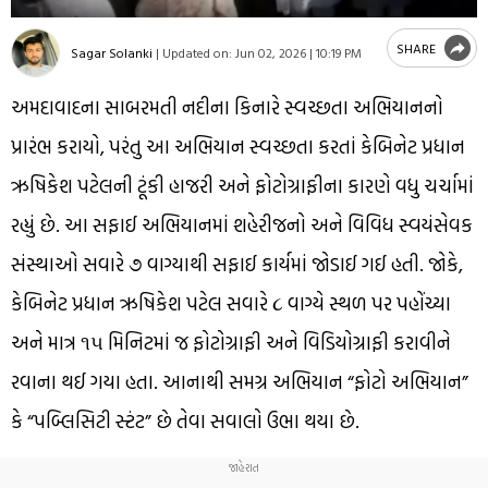
SHARE
Sagar Solanki
|
Updated on:
Jun 02, 2026 | 10:19 PM
અમદાવાદના સાબરમતી નદીના કિનારે સ્વચ્છતા અભિયાનનો
પ્રારંભ કરાયો, પરંતુ આ અભિયાન સ્વચ્છતા કરતાં કેબિનેટ પ્રધાન
ઋષિકેશ પટેલની ટૂંકી હાજરી અને ફોટોગ્રાફીના કારણે વધુ ચર્ચામાં
રહ્યું છે. આ સફાઈ અભિયાનમાં શહેરીજનો અને વિવિધ સ્વયંસેવક
સંસ્થાઓ સવારે ૭ વાગ્યાથી સફાઈ કાર્યમાં જોડાઈ ગઈ હતી. જોકે,
કેબિનેટ પ્રધાન ઋષિકેશ પટેલ સવારે ૮ વાગ્યે સ્થળ પર પહોંચ્યા
અને માત્ર ૧૫ મિનિટમાં જ ફોટોગ્રાફી અને વિડિયોગ્રાફી કરાવીને
રવાના થઈ ગયા હતા. આનાથી સમગ્ર અભિયાન “ફોટો અભિયાન”
કે “પબ્લિસિટી સ્ટંટ” છે તેવા સવાલો ઉભા થયા છે.