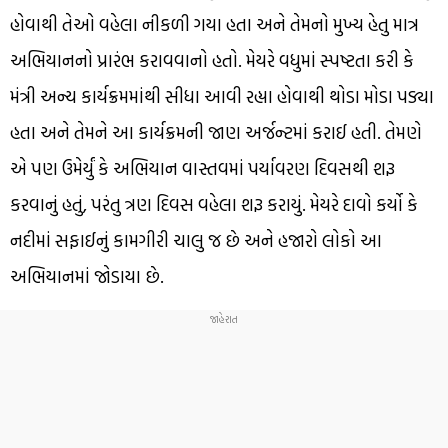
હોવાથી તેઓ વહેલા નીકળી ગયા હતા અને તેમનો મુખ્ય હેતુ માત્ર
અભિયાનનો પ્રારંભ કરાવવાનો હતો. મેયરે વધુમાં સ્પષ્ટતા કરી કે
મંત્રી અન્ય કાર્યક્રમમાંથી સીધા આવી રહ્યા હોવાથી થોડા મોડા પડ્યા
હતા અને તેમને આ કાર્યક્રમની જાણ અર્જન્ટમાં કરાઈ હતી. તેમણે
એ પણ ઉમેર્યું કે અભિયાન વાસ્તવમાં પર્યાવરણ દિવસથી શરૂ
કરવાનું હતું, પરંતુ ત્રણ દિવસ વહેલા શરૂ કરાયું. મેયરે દાવો કર્યો કે
નદીમાં સફાઈનું કામગીરી ચાલુ જ છે અને હજારો લોકો આ
અભિયાનમાં જોડાયા છે.