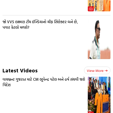
જો VVS લક્ષ્મણ ટીમ ઈન્ડિયાનો ચીફ સિલેક્ટર બને છે,
પગાર કેટલો મળશે?
Latest Videos
View More
વાયબ્રન્ટ ગુજરાત માટે CM ભૂપેન્દ્ર પટેલ અને હર્ષ સંઘવી જશે
વિદેશ