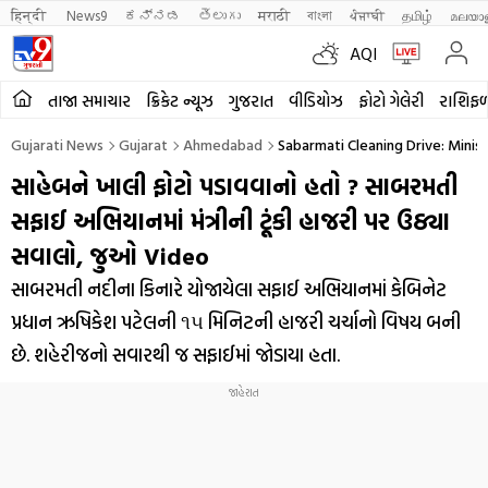
हिन्दी 
News9
ಕನ್ನಡ
తెలుగు
मराठी
বাংলা
ਪੰਜਾਬੀ
தமிழ்
മലയാ
AQI
તાજા સમાચાર
ક્રિકેટ ન્યૂઝ
ગુજરાત
વીડિયોઝ
ફોટો ગેલેરી
રાશિફ
Gujarati News
Gujarat
Ahmedabad
Sabarmati Cleaning Drive: Mini
સાહેબને ખાલી ફોટો પડાવવાનો હતો ? સાબરમતી
સફાઈ અભિયાનમાં મંત્રીની ટૂંકી હાજરી પર ઉઠ્યા
સવાલો, જુઓ Video
સાબરમતી નદીના કિનારે યોજાયેલા સફાઈ અભિયાનમાં કેબિનેટ
પ્રધાન ઋષિકેશ પટેલની ૧૫ મિનિટની હાજરી ચર્ચાનો વિષય બની
છે. શહેરીજનો સવારથી જ સફાઈમાં જોડાયા હતા.