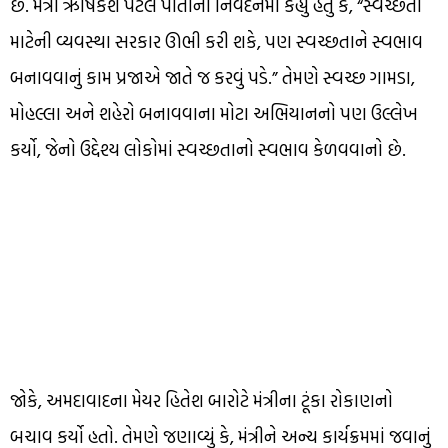
છે. મંત્રી ઋષિકેશ પટેલે પોતાના નિવેદનમાં કહ્યું હતું કે, “સ્વચ્છતા
માટેની વ્યવસ્થા સરકાર ઊભી કરી શકે, પણ સ્વચ્છતાને સ્વભાવ
બનાવવાનું કામ પ્રજાએ જાતે જ કરવું પડે.” તેમણે સ્વચ્છ ગામડા,
મોહલ્લા અને શહેરો બનાવવાના મોટા અભિયાનનો પણ ઉલ્લેખ
કર્યો, જેનો ઉદ્દેશ્ય લોકોમાં સ્વચ્છતાનો સ્વભાવ કેળવવાનો છે.
જોકે, અમદાવાદના મેયર હિતેશ બારોટે મંત્રીના ટૂંકા રોકાણનો
બચાવ કર્યો હતો. તેમણે જણાવ્યું કે, મંત્રીને અન્ય કાર્યક્રમમાં જવાનું