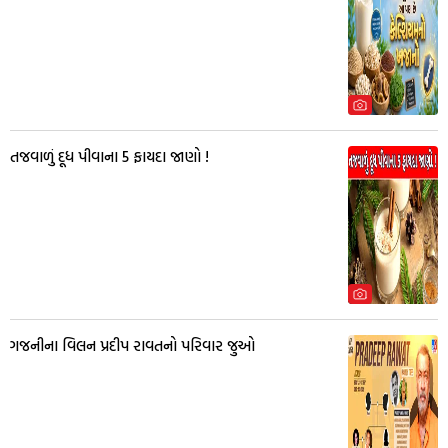
તજવાળું દૂધ પીવાના 5 ફાયદા જાણો !
ગજનીના વિલન પ્રદીપ રાવતનો પરિવાર જુઓ