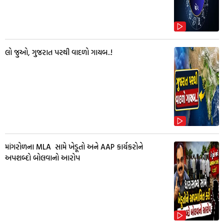
લો જુઓ, ગુજરાત પરથી વાદળો ગાયબ..!
માંગરોળના MLA સામે ખેડૂતો અને AAP કાર્યકરોને
અપશબ્દો બોલવાનો આરોપ