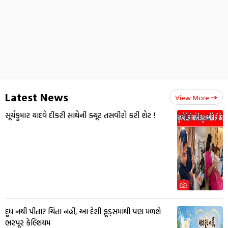
Latest News
View More
સૂર્યકુમાર યાદવે દીકરી સાથેની ક્યૂટ તસવીરો કરી શેર !
દૂધ નથી પીતા? ચિંતા નહીં, આ દેશી ફૂડ્સમાંથી પણ મળશે
ભરપૂર કેલ્શિયમ