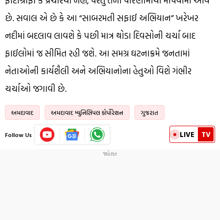
ફોટોગ્રાફી કે પ્રચારથી નહીં, પરંતુ તેના પરિણામોથી માપવામાં આવે
છે. સવાલ એ છે કે આ “સાબરમતી સફાઈ અભિયાન” ખરેખર
નદીમાં બદલાવ લાવશે કે પછી માત્ર થોડા દિવસોની ચર્ચા બાદ
ફાઈલોમાં જ સીમિત રહી જશે. આ સમગ્ર ઘટનાક્રમે જનતામાં
નેતાઓની કાર્યશૈલી અને અભિયાનોના હેતુઓ વિશે ગંભીર
ચર્ચાઓ જગાવી છે.
અમદાવાદ
અમદાવાદ મ્યુનિસિપલ કોર્પોરેશન
ગુજરાત
LIVE
TV
Follow Us