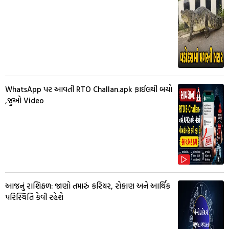
WhatsApp પર આવતી RTO Challan.apk ફાઈલથી બચો
,જુઓ Video
આજનું રાશિફળ: જાણો તમારું કરિયર, રોકાણ અને આર્થિક
પરિસ્થિતિ કેવી રહેશે