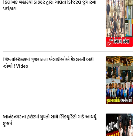
ક્લિનિક બહારથી ડોક્ટર દ્વારા ચાલતા ડિજિટલ જુગારનો
પર્દાફાશ
જિમ્નાસ્ટિક્સમાં ગુજરાતના ખેલાડીઓએ મેડલ્સની ભરી
ઝોળી ! Video
આનંદનગરના ફ્લેટમાં યુવતી સાથે સિક્યુરિટી ગાર્ડે આચર્યું
દુષ્કર્મ