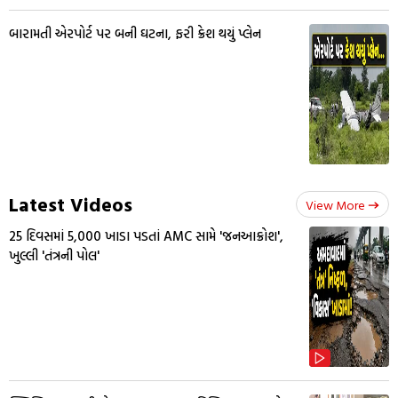
બારામતી એરપોર્ટ પર બની ઘટના, ફરી ક્રેશ થયું પ્લેન
Latest Videos
View More
25 દિવસમાં 5,000 ખાડા પડતાં AMC સામે 'જનઆક્રોશ',
ખુલ્લી 'તંત્રની પોલ'