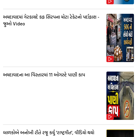
અમદાવાદમાં ગેરકાયદે કફ સિરપના મોટા રેકેટનો પર્દાફાશ -
જુઓ Video
અમદાવાદના આ વિસ્તારમાં 11 ઓગસ્ટે પાણી કાપ
બાળકોએ અનોખી રીતે રજૂ કર્યું 'રાષ્ટ્રગીત', વીડિયો થયો