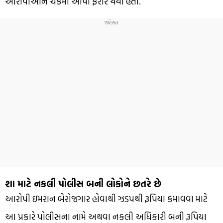
આરોપીઓને ચકમો આપી ફરાર થયો હતો.
શા માટે નકલી પોલીસ બની લોકોને છતરે છે
આરોપી ઇમરાન બેરોજગાર હોવાથી ઝડપથી રૂપિયા કમાવવા માટે
આ પ્રકારે પોલીસના નામે અથવા નકલી અધિકારી બની રૂપિયા