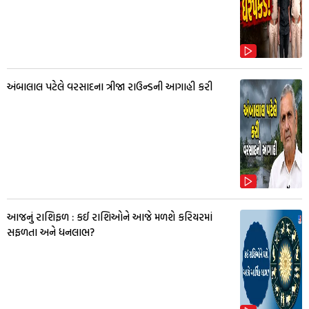
અંબાલાલ પટેલે વરસાદના ત્રીજા રાઉન્ડની આગાહી કરી
આજનું રાશિફળ : કઈ રાશિઓને આજે મળશે કરિયરમાં
સફળતા અને ધનલાભ?