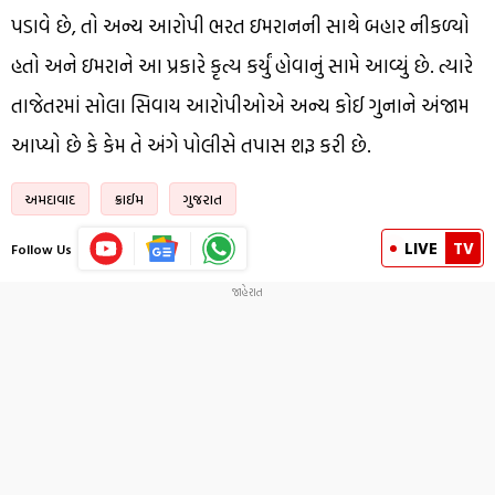
પડાવે છે, તો અન્ય આરોપી ભરત ઇમરાનની સાથે બહાર નીકળ્યો
હતો અને ઇમરાને આ પ્રકારે કૃત્ય કર્યું હોવાનું સામે આવ્યું છે. ત્યારે
તાજેતરમાં સોલા સિવાય આરોપીઓએ અન્ય કોઈ ગુનાને અંજામ
આપ્યો છે કે કેમ તે અંગે પોલીસે તપાસ શરૂ કરી છે.
અમદાવાદ
ક્રાઈમ
ગુજરાત
LIVE
TV
Follow Us