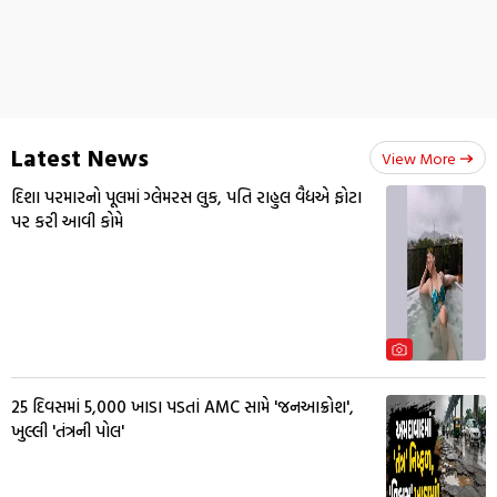
Latest News
View More
દિશા પરમારનો પૂલમાં ગ્લેમરસ લુક, પતિ રાહુલ વૈદ્યએ ફોટા
પર કરી આવી કોમે
25 દિવસમાં 5,000 ખાડા પડતાં AMC સામે 'જનઆક્રોશ',
ખુલ્લી 'તંત્રની પોલ'