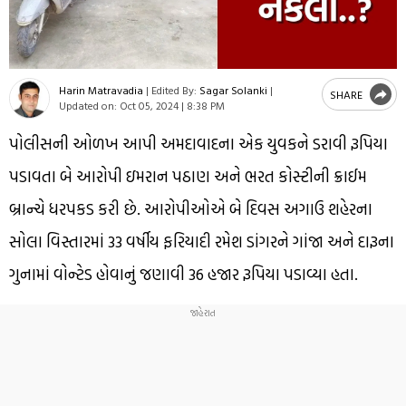
Harin Matravadia
|
Edited By:
Sagar Solanki
|
SHARE
Updated on:
Oct 05, 2024 | 8:38 PM
પોલીસની ઓળખ આપી અમદાવાદના એક યુવકને ડરાવી રૂપિયા
પડાવતા બે આરોપી ઇમરાન પઠાણ અને ભરત કોસ્ટીની ક્રાઈમ
બ્રાન્ચે ધરપકડ કરી છે. આરોપીઓએ બે દિવસ અગાઉ શહેરના
સોલા વિસ્તારમાં 33 વર્ષીય ફરિયાદી રમેશ ડાંગરને ગાંજા અને દારૂના
ગુનામાં વોન્ટેડ હોવાનું જણાવી 36 હજાર રૂપિયા પડાવ્યા હતા.