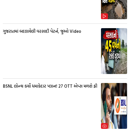
ગુજરાતમાં બદલાયેલી વરસાદી પેટર્ન, જુઓ Video
BSNL લોન્ચ કર્યો ધમાકેદાર પ્લાન! 27 OTT એપ્સ મળશે ફ્રી