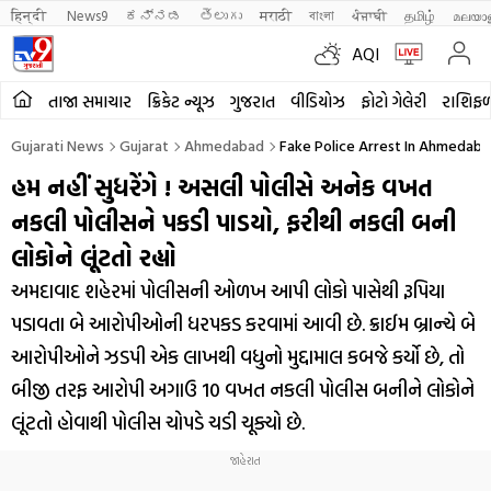
हिन्दी 
News9
ಕನ್ನಡ
తెలుగు
मराठी
বাংলা
ਪੰਜਾਬੀ
தமிழ்
മലയാ
AQI
તાજા સમાચાર
ક્રિકેટ ન્યૂઝ
ગુજરાત
વીડિયોઝ
ફોટો ગેલેરી
રાશિફ
Gujarati News
Gujarat
Ahmedabad
Fake Police Arrest In Ahmedab
હમ નહીં સુધરેંગે ! અસલી પોલીસે અનેક વખત
નકલી પોલીસને પકડી પાડયો, ફરીથી નકલી બની
લોકોને લૂંટતો રહ્યો
અમદાવાદ શહેરમાં પોલીસની ઓળખ આપી લોકો પાસેથી રૂપિયા
પડાવતા બે આરોપીઓની ધરપકડ કરવામાં આવી છે. ક્રાઈમ બ્રાન્ચે બે
આરોપીઓને ઝડપી એક લાખથી વધુનો મુદ્દામાલ કબજે કર્યો છે, તો
બીજી તરફ આરોપી અગાઉ 10 વખત નકલી પોલીસ બનીને લોકોને
લૂંટતો હોવાથી પોલીસ ચોપડે ચડી ચૂક્યો છે.