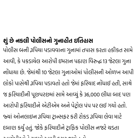
શું છે નકલી પોલીસનો ગુનાહીત ઇતિહાસ
પોલીસ બની રૂપિયા પડાવવાના ગુનામાં તપાસ કરતા હકીકત સામે
આવી, કે પકડાયેલ આરોપી ઇમરાન પઠાણ વિરુદ્ધ 13 જેટલા ગુના
નોંધાયા છે. જેમાંથી 10 જેટલા ગુનાઓમાં પોલીસની ઓળખ આપી
લોકો પાસેથી રૂપિયા પડાવતો હતો જેમાં ફરિયાદ નોંધાઈ હતી, સાથે
જ ફરિયાદીની પૂછપરછમાં સામે આવ્યું કે 36,000 લીધા બાદ પણ
આરોપી ફરિયાદીને એટીએમ અને પેટ્રોલ પંપ પર લઈ ગયો હતો.
જ્યાં ઓનલાઇન રૂપિયા ટ્રાન્સફર કરી રોકડ રૂપિયા લેવા માટે
દબાણ કર્યું હતું. જોકે ફરિયાદીને ટ્રાફિક પોલીસ નજરે ચડતા