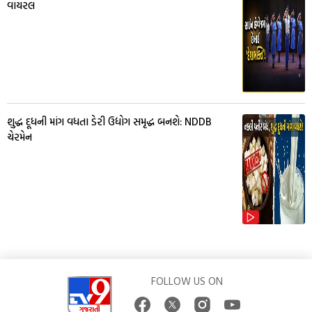
વાયરલ
શુદ્ધ દૂધની માંગ વધતા ડેરી ઉદ્યોગ સમૃદ્ધ બનશે: NDDB
ચેરમેન
FOLLOW US ON