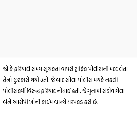
જો કે ફરિયાદી સમય સૂચકતા વાપરી ટ્રાફિક પોલીસની મદદ લેતા
તેનો છુટકારો થયો હતો. જે બાદ સોલા પોલીસ મથકે નકલી
પોલીસકર્મી વિરુદ્ધ ફરિયાદ નોંધાઈ હતી. જે ગુનામાં સંડોવાયેલા
બંને આરોપીઓની ક્રાઈમ બ્રાન્ચે ધરપકડ કરી છે.