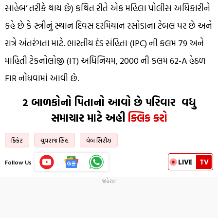
સાહેબ’ તરીકે થાય છે) કથિત રીતે એક મહિલા પોલીસ અધિકારીને
કહે છે કે સ્ત્રીનું સ્થાન દિવસ દરમિયાન રસોડાના ટેબલ પર છે અને
રાત્રે અંતરંગતા માટે. ભારતીય દંડ સંહિતા (IPC) ની કલમ 79 અને
માહિતી ટેકનોલોજી (IT) અધિનિયમ, 2000 ની કલમ 62-A હેઠળ
FIR નોંધવામાં આવી છે.
2 બાળકોનો પિતાનો આવો છે પરિવાર વધુ
સમાચાર માટે અહી
ક્લિક કરો
ક્રિકેટ
યુવરાજ સિંહ
વેબ સિરીઝ
LIVE
TV
Follow Us