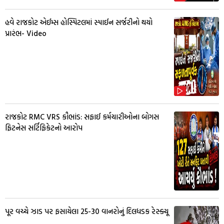
હવે રાજકોટ એઈમ્સ હોસ્પિટલમાં સ્પાઈન સર્જરીનો થયો
પ્રારંભ- Video
રાજકોટ RMC VRS કૌભાંડ: સફાઈ કર્મચારીઓના બોગસ
ફિટનેસ સર્ટિફિકેટનો આરોપ
પૂર વચ્ચે ઝાડ પર ફસાયેલા 25-30 વાનરોનું દિલધડક રેસ્ક્યૂ