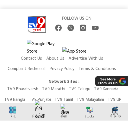
FOLLOW US ON
Contact Us
About Us
Advertise With Us
Complaint Redressal
Privacy Policy
Terms & Conditions
Network Sites :
TV9 Bharatvarsh
TV9 Marathi
TV9 Telugu
TV9 Kannada
TV9 Bangla
TV9 Punjabi
TV9 Tamil
TV9 Malayalam
TV9 UP
News9 LIVE
Money9 LIVE
મેનુ
ફોટો સ્ટોરી
રીલ્સ
Stocks
વીડિયોઝ
Copyright © 2026 TV9 Gujarati. All Rights Reserved.