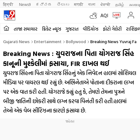
हिन्दी 
News9
ಕನ್ನಡ
తెలుగు
मराठी
বাংলা
ਪੰਜਾਬੀ
தமிழ்
മലയാ
AQI
તાજા સમાચાર
ક્રિકેટ ન્યૂઝ
ગુજરાત
વીડિયોઝ
ફોટો ગેલેરી
રાશિફ
Gujarati News
Entertainment
Bollywood
Breaking News Yuvraj Fathe
Breaking News : યુવરાજના પિતા યોગરાજ સિંહ
કાનૂની મુશ્કેલીમાં ફસાયા, FIR દાખલ થઈ
યુવરાજ સિંહના પિતા યોગરાજ સિંહનું એક નિવેદન હાલમાં સોશિયલ
મીડિયા પર વાયરલ થઈ રહ્યું છે. અભિનેતાએ પોતાના દીકરાના લગ્ન
પર એક વાત કરી હતી. યોગરાજે કહ્યું હતુ કે, તેમણે તેમના પુત્રને
બીજી જાતિની છોકરી સાથે લગ્ન કરવા વિનંતી કરી હતી.હાલમાં
તેઓ એક વેબ સીરિઝના કારણે ફસાયા છે.