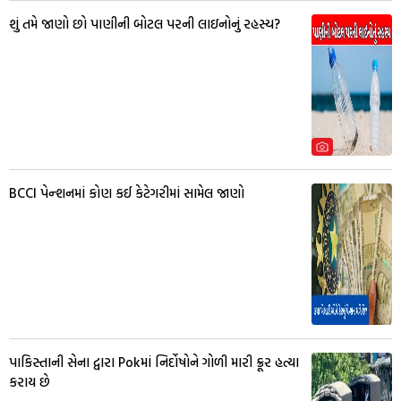
શું તમે જાણો છો પાણીની બોટલ પરની લાઇનોનું રહસ્ય?
BCCI પેન્શનમાં કોણ કઈ કેટેગરીમાં સામેલ જાણો
પાકિસ્તાની સેના દ્વારા Pokમાં નિર્દોષોને ગોળી મારી ક્રૂર હત્યા
કરાય છે