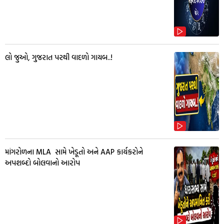
લો જુઓ, ગુજરાત પરથી વાદળો ગાયબ..!
માંગરોળના MLA સામે ખેડૂતો અને AAP કાર્યકરોને
અપશબ્દો બોલવાનો આરોપ