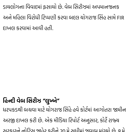
ડાયલોગના વિવાદમાં ફસાયો છે. વેબ સિરીઝમાં અપમાનજનક
અને મહિલા વિરોધી ટિપ્પણી કરવા બદલ યોગરાજ સિંહ સામે FIR
દાખલ કરવામાં આવી હતી.
હિન્દી વેબ સિરીઝ “લુખ્ખે”
ધરપકડથી બચવા માટે યોગરાજ સિંહે હવે કોર્ટમાં આગોતરા જામીન
અરજી દાખલ કરી છે. એક મીડિયા રિપોર્ટ અનુસાર, કોર્ટે રાજ્ય
સરકારને નોટિસ જાહેર કરીને 20 મે સુધીમાં જવાબ માંગ્યો છે. 8 મે,