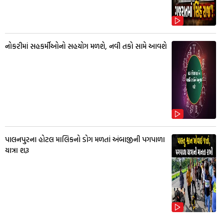
નોકરીમાં સહકર્મીઓનો સહયોગ મળશે, નવી તકો સામે આવશે
પાલનપુરના હોટલ માલિકનો ડોગ મળતાં અંબાજીની પગપાળા
યાત્રા શરૂ