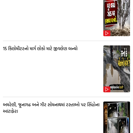
15 કિલોમીટરનો માર્ગ લોકો માટે જીવલેણ બન્યો
અમરેલી, જૂનાગઢ અને ગીર સોમનાથમાં રસ્તાઓ પર સિંહોના
આંટાફેરા