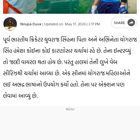
SHARE
Nirupa Duva
|
Updated on:
May 17, 2026 | 2:17 PM
પૂર્વ ભારતીય ક્રિકેટર યુવરાજ સિંહના પિતા અને અભિનેતા યોગરાજ
સિંહ હંમેશા કોઈના કોઈ કારણોસર ચર્ચામાં રહે છે. તેના ઈન્ટરવ્યું
તો જલ્દી વાયરલ થતા હોય છે. પરંતુ હાલમાં તેની લુખે વેબ
સીરિઝથી ચર્ચામાં આવ્યા છે. એક સીનમાં યોગરાજ મહિલાઓને
લઈ અભદ્ર ભાષાનો ઉપયોગ કર્યો હતો. તેના પર એક્શન પણ
લેવામાં આવ્યું છે.