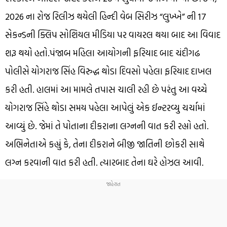
2026 ના રોજ રિલીઝ થયેલી હિન્દી વેબ સિરીઝ “લુખ્ખે” ની 17
સેકન્ડની ક્લિપ સોશિયલ મીડિયા પર વાયરલ થયા બાદ આ વિવાદ
શરૂ થયો હતો.પંજાબ મહિલા આયોગની ફરિયાદ બાદ ચંદીગઢ
પોલીસે યોગરાજ સિંહ વિરુદ્ધ થોડા દિવસો પહેલા ફરિયાદ દાખલ
કરી હતી. હાલમાં આ મામલે તપાસ ચાલી રહી છે પરંતુ આ વચ્ચે
યોગરાજ સિંહે થોડા સમય પહેલા આપેલું એક ઈન્ટરવ્યુ ચર્ચામાં
આવ્યું છે. જેમાં તે પોતાના દીકરાના લગ્નની વાત કરી રહ્યો હતો.
અભિનેતાએ કહ્યું કે, તેના દીકરાને બીજી જાતિની છોકરી સાથે
લગ્ન કરવાની વાત કરી હતી. ત્યારબાદ તેના ઘરે હોઝલ આવી.