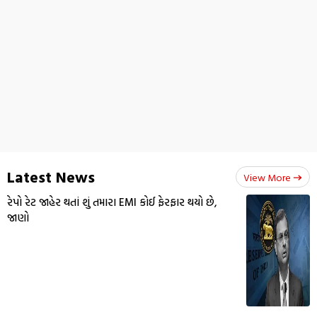
Latest News
View More
રેપો રેટ જાહેર થતાં શું તમારા EMI કોઈ ફેરફાર થયો છે,
જાણો