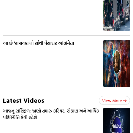
આ છે 'રામાયણ'નો સૌથી પૈસાદાર અભિનેતા
Latest Videos
View More
આજનું રાશિફળ: જાણો તમારું કરિયર, રોકાણ અને આર્થિક
પરિસ્થિતિ કેવી રહેશે