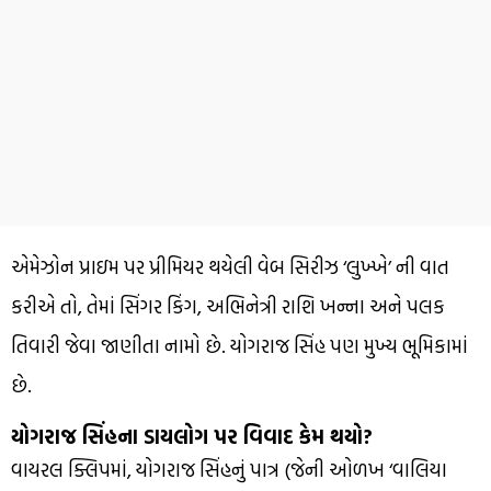
એમેઝોન પ્રાઇમ પર પ્રીમિયર થયેલી વેબ સિરીઝ ‘લુખ્ખે’ ની વાત
કરીએ તો, તેમાં સિંગર કિંગ, અભિનેત્રી રાશિ ખન્ના અને પલક
તિવારી જેવા જાણીતા નામો છે. યોગરાજ સિંહ પણ મુખ્ય ભૂમિકામાં
છે.
યોગરાજ સિંહના ડાયલોગ પર વિવાદ કેમ થયો?
વાયરલ ક્લિપમાં, યોગરાજ સિંહનું પાત્ર (જેની ઓળખ ‘વાલિયા