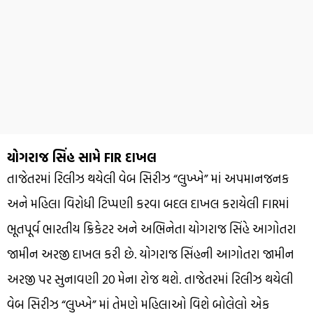
યોગરાજ સિંહ સામે FIR દાખલ
તાજેતરમાં રિલીઝ થયેલી વેબ સિરીઝ “લુખ્ખે” માં અપમાનજનક
અને મહિલા વિરોધી ટિપ્પણી કરવા બદલ દાખલ કરાયેલી FIRમાં
ભૂતપૂર્વ ભારતીય ક્રિકેટર અને અભિનેતા યોગરાજ સિંહે આગોતરા
જામીન અરજી દાખલ કરી છે. યોગરાજ સિંહની આગોતરા જામીન
અરજી પર સુનાવણી 20 મેના રોજ થશે. તાજેતરમાં રિલીઝ થયેલી
વેબ સિરીઝ “લુખ્ખે” માં તેમણે મહિલાઓ વિશે બોલેલો એક