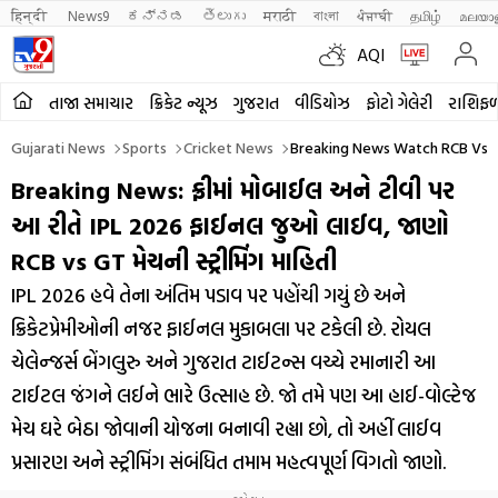
हिन्दी 
News9
ಕನ್ನಡ
తెలుగు
मराठी
বাংলা
ਪੰਜਾਬੀ
தமிழ்
മലയാ
AQI
તાજા સમાચાર
ક્રિકેટ ન્યૂઝ
ગુજરાત
વીડિયોઝ
ફોટો ગેલેરી
રાશિફ
Gujarati News
Sports
Cricket News
Breaking News Watch RCB Vs GT
Breaking News: ફ્રીમાં મોબાઈલ અને ટીવી પર
આ રીતે IPL 2026 ફાઈનલ જુઓ લાઈવ, જાણો
RCB vs GT મેચની સ્ટ્રીમિંગ માહિતી
IPL 2026 હવે તેના અંતિમ પડાવ પર પહોંચી ગયું છે અને
ક્રિકેટપ્રેમીઓની નજર ફાઈનલ મુકાબલા પર ટકેલી છે. રોયલ
ચેલેન્જર્સ બેંગલુરુ અને ગુજરાત ટાઈટન્સ વચ્ચે રમાનારી આ
ટાઈટલ જંગને લઈને ભારે ઉત્સાહ છે. જો તમે પણ આ હાઈ-વોલ્ટેજ
મેચ ઘરે બેઠા જોવાની યોજના બનાવી રહ્યા છો, તો અહીં લાઈવ
પ્રસારણ અને સ્ટ્રીમિંગ સંબંધિત તમામ મહત્વપૂર્ણ વિગતો જાણો.