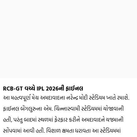
RCB-GT વચ્ચે IPL 2026ની ફાઈનલ
આ મહત્વપૂર્ણ મેચ અમદાવાદના નરેન્દ્ર મોદી સ્ટેડિયમ ખાતે રમાશે.
ફાઈનલ બેંગલુરુના એમ. ચિન્નાસ્વામી સ્ટેડિયમમાં યોજાવાની
હતી, પરંતુ બાદમાં સ્થળમાં ફેરફાર કરીને અમદાવાદને યજમાની
સોંપવામાં આવી હતી. વિશાળ ક્ષમતા ધરાવતા આ સ્ટેડિયમમાં