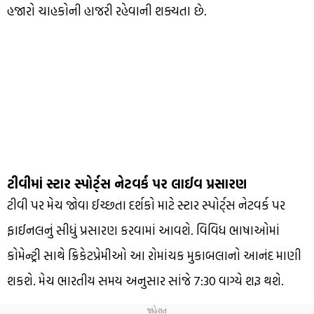
હજારો ચાહકોની હાજરી રહેવાની શક્યતા છે.
ટીવીમાં સ્ટાર સ્પોર્ટ્સ નેટવર્ક પર લાઈવ પ્રસારણ
ટીવી પર મેચ જોવા ઈચ્છતા દર્શકો માટે સ્ટાર સ્પોર્ટ્સ નેટવર્ક પર
ફાઈનલનું સીધું પ્રસારણ કરવામાં આવશે. વિવિધ ભાષાઓમાં
કોમેન્ટ્રી સાથે ક્રિકેટપ્રેમીઓ આ રોમાંચક મુકાબલાનો આનંદ માણી
શકશે. મેચ ભારતીય સમય અનુસાર સાંજે 7:30 વાગ્યે શરૂ થશે.