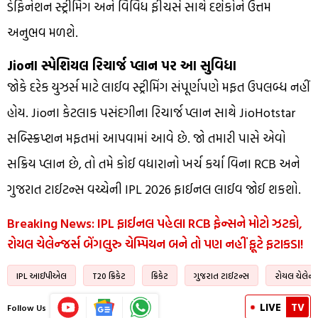
ડેફિનેશન સ્ટ્રીમિંગ અને વિવિધ ફીચર્સ સાથે દર્શકોને ઉત્તમ
અનુભવ મળશે.
Jioના સ્પેશિયલ રિચાર્જ પ્લાન પર આ સુવિધા
જોકે દરેક યુઝર્સ માટે લાઈવ સ્ટ્રીમિંગ સંપૂર્ણપણે મફત ઉપલબ્ધ નહીં
હોય. Jioના કેટલાક પસંદગીના રિચાર્જ પ્લાન સાથે JioHotstar
સબ્સ્ક્રિપ્શન મફતમાં આપવામાં આવે છે. જો તમારી પાસે એવો
સક્રિય પ્લાન છે, તો તમે કોઈ વધારાનો ખર્ચ કર્યા વિના RCB અને
ગુજરાત ટાઈટન્સ વચ્ચેની IPL 2026 ફાઈનલ લાઈવ જોઈ શકશો.
Breaking News: IPL ફાઈનલ પહેલા RCB ફેન્સને મોટો ઝટકો,
રોયલ ચેલેન્જર્સ બેંગલુરુ ચેમ્પિયન બને તો પણ નહીં ફૂટે ફટાકડા!
IPL આઈપીએલ
T20 ક્રિકેટ
ક્રિકેટ
ગુજરાત ટાઈટન્સ
રોયલ ચેલેન્જર
LIVE
TV
Follow Us