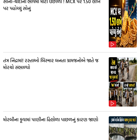
સોના-ચાંદીના ભાવમાં મોટો ઉછાળો ! MCX પર ₹1.50 લાખ
પર પહોચ્યું સોનું
તંત્ર નિદ્રામાં! રસ્તાઓ બિસ્માર બનતા ગ્રામજનોએ જાતે જ
મોરચો સંભાળ્યો
મોરબીના કૂવામાં પાણીના હિલોળા પાછળનું કારણ જાણો