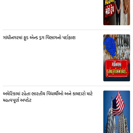
ગાંધીનગરમાં ફૂડ એન્ડ ડ્રગ વિભાગનો પર્દાફાશ
અમેરિકામાં રહેતા ભારતીય વિદ્યાર્થીઓ અને કામદારો માટે
મહત્વપૂર્ણ અપડેટ