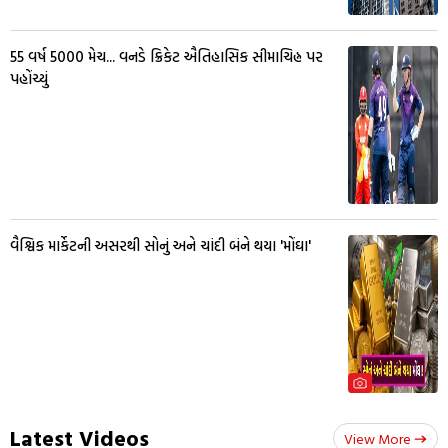
55 વર્ષ 5000 મેચ... વનડે ક્રિકેટ ઐતિહાસિક સીમાચિહ્ન પર
પહોંચ્યું
વૈશ્વિક માર્કેટની અસરથી સોનું અને ચાંદી બંને થયા 'મોંઘા'
Latest Videos
View More