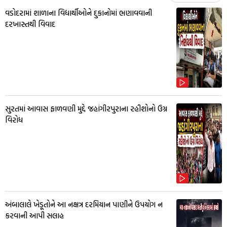
વડોદરામાં શાળાના વિદ્યાર્થીઓને દુકાનોમાં ભણાવવાની
દરખાસ્તથી વિવાદ
સુરતમાં આવાસ ફાળવણી મુદ્દે જહાંગીરપુરાના રહીશોનો ઉગ્ર
વિરોધ
અંબાલાલે ખેડૂતોને આ નક્ષત્ર દરમિયાન પાણીને ઉપયોગ ન
કરવાની આપી સલાહ