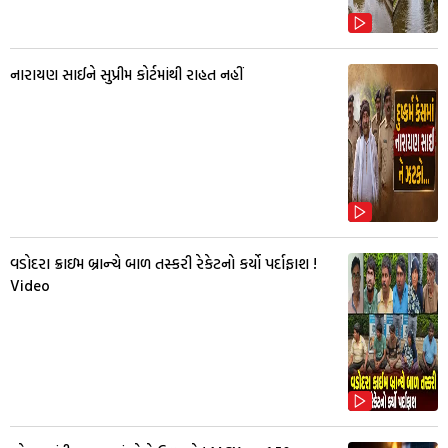
નારાયણ સાઈને સુપ્રીમ કોર્ટમાંથી રાહત નહીં
વડોદરા ક્રાઇમ બ્રાન્ચે બાળ તસ્કરી રેકેટનો કર્યો પર્દાફાશ !
Video