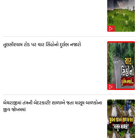
તુલસીશ્યામ રોડ પર ચાર સિંહોનો દુર્લભ નજારો
બેચરાજીમાં તંત્રની બેદરકારી! શાળાએ જતા માસૂમ બાળકોના
જીવ જોખમમાં