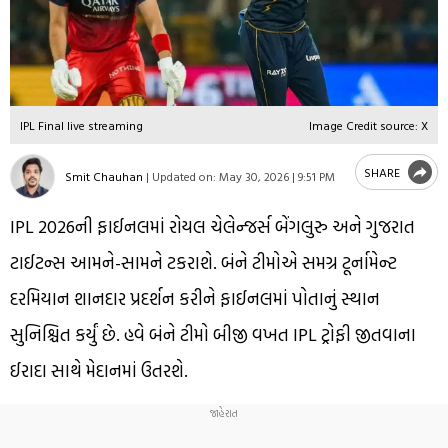
IPL Final live streaming
Image Credit source: X
SHARE
Smit Chauhan
|
Updated on:
May 30, 2026 | 9:51 PM
IPL 2026ની ફાઈનલમાં રોયલ ચેલેન્જર્સ બેંગલુરુ અને ગુજરાત
ટાઈટન્સ આમને-સામને ટકરાશે. બંને ટીમોએ સમગ્ર ટૂર્નામેન્ટ
દરમિયાન શાનદાર પ્રદર્શન કરીને ફાઈનલમાં પોતાનું સ્થાન
સુનિશ્ચિત કર્યું છે. હવે બંને ટીમો બીજી વખત IPL ટ્રોફી જીતવાના
ઈરાદા સાથે મેદાનમાં ઉતરશે.