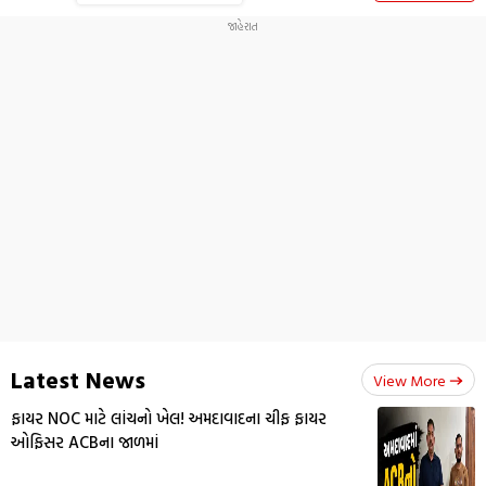
Latest News
View More
ફાયર NOC માટે લાંચનો ખેલ! અમદાવાદના ચીફ ફાયર
ઓફિસર ACBના જાળમાં