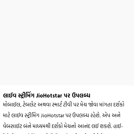
લાઈવ સ્ટ્રીમિંગ JioHotstar પર ઉપલબ્ધ
મોબાઈલ, ટેબલેટ અથવા સ્માર્ટ ટીવી પર મેચ જોવા માંગતા દર્શકો
માટે લાઈવ સ્ટ્રીમિંગ JioHotstar પર ઉપલબ્ધ રહેશે. એપ અને
વેબસાઈટ બંને માધ્યમથી દર્શકો મેચનો આનંદ લઈ શકશે. હાઈ-