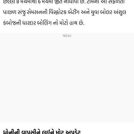
છેલ્લી 8 મેચમાંથી 6 મેચમાં જીત નોંધાવી છે. ટીમની આ સફળતા
પાછળ સંજુ સેમસનની વિસ્ફોટક બેટીંગ અને યુવા બોલર અંશુલ
કંબોજની ધારદાર બોલિંગ નો મોટો હાથ છે.
ધોનીની વાપસીને લઈને મોટુ અપડેટ