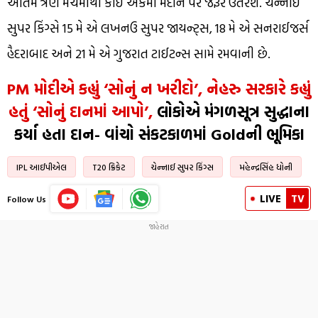
અંતિમ ત્રણ મેચમાંથી કોઈ એકમાં મેદાન પર જરૂર ઉતરશે. ચેન્નાઈ
સુપર કિંગ્સે 15 મે એ લખનઉ સુપર જાયન્ટ્સ, 18 મે એ સનરાઈજર્સ
હૈદરાબાદ અને 21 મે એ ગુજરાત ટાઈટન્સ સામે રમવાની છે.
PM મોદીએ કહ્યું ‘સોનું ન ખરીદો’, નેહરુ સરકારે કહ્યું
હતું ‘સોનું દાનમાં આપો’,
લોકોએ મંગળસૂત્ર સુદ્ધાના
કર્યા હતા દાન- વાંચો સંકટકાળમાં Goldની ભૂમિકા
IPL આઈપીએલ
T20 ક્રિકેટ
ચેન્નાઈ સુપર કિંગ્સ
મહેન્દ્રસિંહ ધોની
LIVE
TV
Follow Us