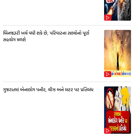
બિનજરૂરી ખર્ચ વધી શકે છે, પરિવારના સભ્યોનો પૂર્ણ
સહયોગ મળશે
ગુજરાતમાં એનાલોગ પનીર, ચીઝ અને બટર પર પ્રતિબંધ