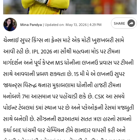
SHARE
Mina Pandya
|
Updated on:
May 13, 2026 | 4:29 PM
ચેન્નાઈ સુપર કિંગ્સ ના ફેન્સ માટે એક મોટી ખુશખબરી સામે
આવી રહી છે. IPL 2026 ના સૌથી મહત્વના મોડ પર ટીમના
માર્ગદર્શન અને પૂર્વ કેપ્ટન MS ધોનીના લખનઉ પ્રવાસ પર ટીમની
સાથે આવવાની પ્રબળ શક્યતા છે. 15 મી મે એ લખનઉ સુપર
જાયન્ટ્સ વિરુદ્ધ થનારા મુકાબલામા ધોનીની હાજરી ટીમના
મનોબળે 7મા આસમાન પર પહોંચાડી શકે છે. CSK આ સમયે
પોઈન્ટ ટેબલમાં 5માં સ્થાન પર છે અને પ્લેઓફની રેસમાં મજબુતી
સાથે બનેલી છે. સીઝનની શરૂઆતમાં સતત ત્રણ હારનો સામનો
કર્યા બાદ પાંચમી વાર ચેમ્પિયન ટીમે શાનદાર વાપસી કરી અને