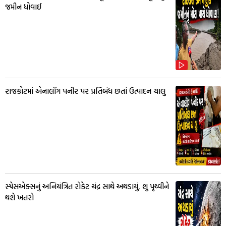
જમીન ધોવાઈ
રાજકોટમાં એનાલૉગ પનીર પર પ્રતિબંધ છતાં ઉત્પાદન ચાલુ
સ્પેસએક્સનું અનિયંત્રિત રોકેટ ચંદ્ર સાથે અથડાયું, શુ પૃથ્વીને
થશે ખતરો