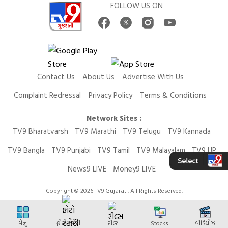
FOLLOW US ON
Contact Us
About Us
Advertise With Us
Complaint Redressal
Privacy Policy
Terms & Conditions
Network Sites :
TV9 Bharatvarsh
TV9 Marathi
TV9 Telugu
TV9 Kannada
TV9 Bangla
TV9 Punjabi
TV9 Tamil
TV9 Malayalam
TV9 UP
News9 LIVE
Money9 LIVE
Copyright © 2026 TV9 Gujarati. All Rights Reserved.
મેનુ
ફોટો સ્ટોરી
રીલ્સ
Stocks
વીડિયોઝ