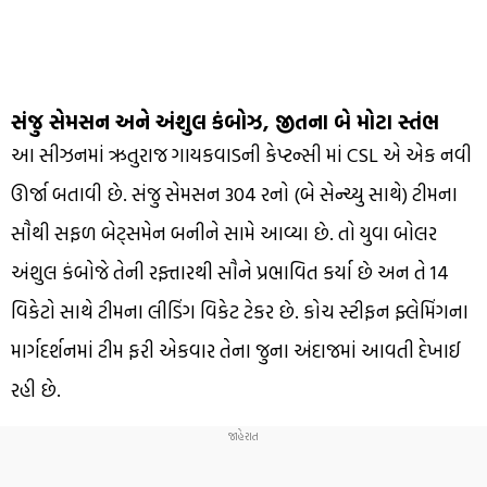
સંજુ સેમસન અને અંશુલ કંબોઝ, જીતના બે મોટા સ્તંભ
આ સીઝનમાં ઋતુરાજ ગાયકવાડની કેપ્ટન્સી માં CSL એ એક નવી
ઊર્જા બતાવી છે. સંજુ સેમસન 304 રનો (બે સેન્ચ્યુ સાથે) ટીમના
સૌથી સફળ બેટ્સમેન બનીને સામે આવ્યા છે. તો યુવા બોલર
અંશુલ કંબોજે તેની રફ્તારથી સૌને પ્રભાવિત કર્યા છે અન તે 14
વિકેટો સાથે ટીમના લીડિંગ વિકેટ ટેકર છે. કોચ સ્ટીફન ફ્લેમિંગના
માર્ગદર્શનમાં ટીમ ફરી એકવાર તેના જુના અંદાજમાં આવતી દેખાઈ
રહી છે.