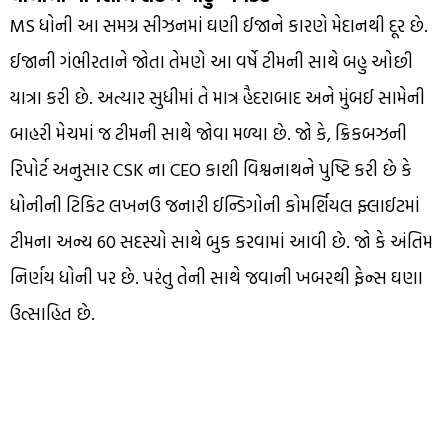
MS ધોની આ સમગ્ર સીઝનમાં ઘણી ઈજાને કારણે મેદાનથી દૂર છે.
ઈજાની ગંભીરતાને જોતા તેમણે આ વર્ષે ટીમની સાથે બહુ ઓછી
યાત્રા કરી છે. અત્યાર સુધીમાં તે માત્ર હૈદરાબાદ અને મુંબઈ સામેની
બાહરી મેચમાં જ ટીમની સાથે જોવા મળ્યા છે. જો કે, ક્રિકબઝની
રિપોર્ટ અનુસાર CSK ના CEO કાશી વિશ્વનાથને પુષ્ટિ કરી છે કે
ધોનીની ટિકિટ લખનઉ જનારી ઈન્ડિગોની કોમર્શિયલ ફ્લાઈટમાં
ટીમના અન્ય 60 સદસ્યો સાથે બુક કરવામાં આવી છે. જો કે અંતિમ
નિર્ણય ધોની પર છે. પરંતુ તેની સાથે જવાની ખબરથી ફેન્સ ઘણા
ઉત્સાહિત છે.