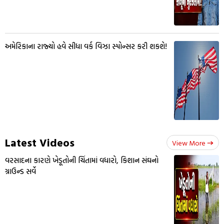
અમેરિકાના રાજ્યો હવે સીધા વર્ક વિઝા સ્પોન્સર કરી શકશે!
Latest Videos
View More
વરસાદના કારણે ખેડૂતોની ચિંતામાં વધારો, કિશાન સંઘનો
ગ્રાઉન્ડ સર્વે