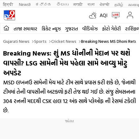
हिन्दी 
News9
ಕನ್ನಡ
తెలుగు
मराठी
বাংলা
ਪੰਜਾਬੀ
தமிழ்
മലയാ
AQI
તાજા સમાચાર
ક્રિકેટ ન્યૂઝ
ગુજરાત
વીડિયોઝ
ફોટો ગેલેરી
રાશિફ
Gujarati News
Sports
Cricket News
Breaking News MS Dhoni Retur
Breaking News: શું MS ધોનીની મેદાન પર થશે
વાપસી? LSG સામેની મેચ પહેલા સામે આવ્યુ મોટુ
અપડેટ
MSD લખનઉ સામેની મેચ માટે ટીમ સાથે પ્રવાસ કરી શકે છે, જેનાથી
ટીમમાં તેની વાપસીની અટકળો ફરી તેજ થઈ ગઈ છે. સંજુ સેમસનના
304 રનની મદદથી CSK હાલ 12 અંક સાથે પ્લેઓફ ની રેસમાં ટકેલી
છે.