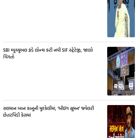
SBI મ્યુચ્યુઅલ ફંડે લોન્ચ કરી નવી SIF સ્ટ્રેટેજી, જાણો
વિગતો
સલમાન ખાન કાનૂની મુશ્કેલીમાં, 'બીઇંગ હ્યુમન' જ્વેલરી
છેતરપિંડી કેસમાં