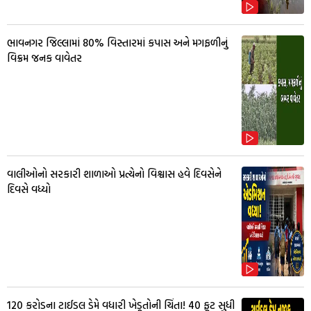
ભાવનગર જિલ્લામાં 80% વિસ્તારમાં કપાસ અને મગફળીનું
વિક્રમ જનક વાવેતર
વાલીઓનો સરકારી શાળાઓ પ્રત્યેનો વિશ્વાસ હવે દિવસેને
દિવસે વધ્યો
₹120 કરોડના ટાઈડલ ડેમે વધારી ખેડૂતોની ચિંતા! 40 ફૂટ સુધી