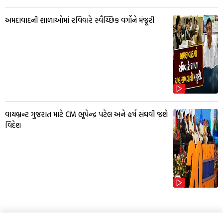
અમદાવાદની શાળાઓમાં રવિવારે સ્વૈચ્છિક વર્ગોને મંજૂરી
વાયબ્રન્ટ ગુજરાત માટે CM ભૂપેન્દ્ર પટેલ અને હર્ષ સંઘવી જશે
વિદેશ