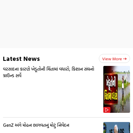
Latest News
View More
વરસાદના કારણે ખેડૂતોની ચિંતામાં વધારો, કિશાન સંઘનો
ગ્રાઉન્ડ સર્વે
GenZ અંગે મોહન ભાગવતનું મોટું નિવેદન