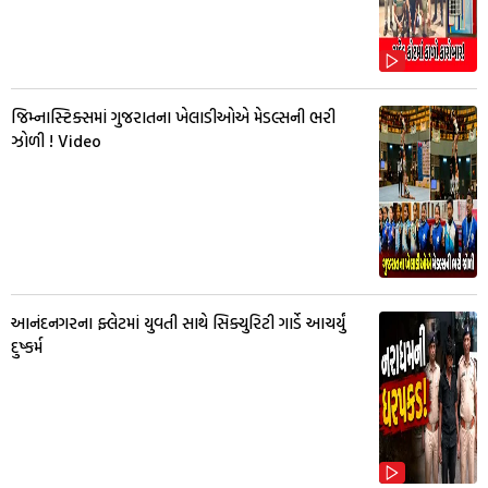
જિમ્નાસ્ટિક્સમાં ગુજરાતના ખેલાડીઓએ મેડલ્સની ભરી
ઝોળી ! Video
આનંદનગરના ફ્લેટમાં યુવતી સાથે સિક્યુરિટી ગાર્ડે આચર્યું
દુષ્કર્મ