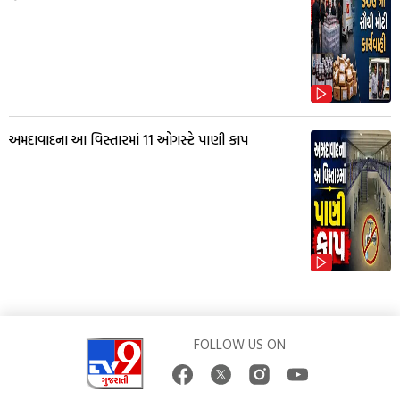
અમદાવાદના આ વિસ્તારમાં 11 ઓગસ્ટે પાણી કાપ
FOLLOW US ON