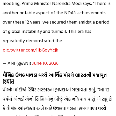
meeting, Prime Minister Narendra Modi says, “There is
another notable aspect of the NDA’s achievements
over these 12 years: we secured them amidst a period
of global instability and turmoil. This era has
repeatedly demonstrated the…
pic.twitter.com/1IbGoyYcjk
— ANI (@ANI)
June 10, 2026
વૈશ્વિક ઉથલપાથલ વચ્ચે આર્થિક મોરચે ભારતની મજબૂત
સ્થિતિ
પીએમ મોદીએ સ્થિર સરકારના ફાયદાઓ ગણાવતા કહ્યું, “આ 12
વર્ષમાં એનડીએની સિદ્ધિઓનું બીજું એક નોંધપાત્ર પાસું એ રહ્યું છે
કે વૈશ્વિક અસ્થિરતા અને ભારે ઉથલપાથલના સમયગાળા વચ્ચે