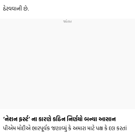
ઠેરવવાની છે.
‘નેશન ફર્સ્ટ’ ના કારણે કઠિન નિર્ણયો બન્યા આસાન
પીએમ મોદીએ ભારપૂર્વક જણાવ્યું કે અમારા માટે પક્ષ કે દલ કરતાં