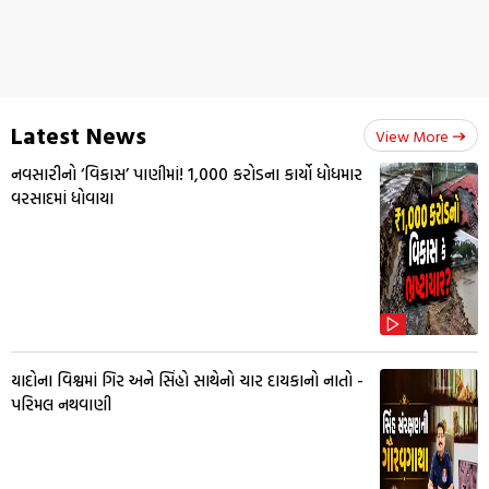
Latest News
View More
નવસારીનો ‘વિકાસ’ પાણીમાં! ₹1,000 કરોડના કાર્યો ધોધમાર
વરસાદમાં ધોવાયા
યાદોના વિશ્વમાં ગિર અને સિંહો સાથેનો ચાર દાયકાનો નાતો -
પરિમલ નથવાણી