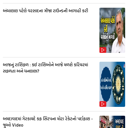
અંબાલાલ પટેલે વરસાદના ત્રીજા રાઉન્ડની આગાહી કરી
આજનું રાશિફળ : કઈ રાશિઓને આજે મળશે કરિયરમાં
સફળતા અને ધનલાભ?
અમદાવાદમાં ગેરકાયદે કફ સિરપના મોટા રેકેટનો પર્દાફાશ -
જુઓ Video