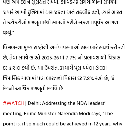
પણ અમે દેશને સુરક્ષિત રાખ્યો. કોવિડ-19 રોગચાળાના સમયમાં
જ્યારે આખી દુનિયામાં અરાજકતા અને તકલીફ હતી, ત્યારે ભારત
તે કટોકટીનો મજબૂતાઈથી સામનો કરીને સફળતાપૂર્વક આગળ
વધ્યું.”
વિશ્વભરના મુખ્ય રાષ્ટ્રોની અર્થવ્યવસ્થાઓ હાલ ભારે સંઘર્ષ કરી રહી
છે, તેવા સમયે ભારતે 2025-26 માં 7.7% નો પ્રભાવશાળી વિકાસ
દર હાંસલ કર્યો છે. આ ઉપરાંત, 31 માર્ચે પૂરા થયેલા છેલ્લા
ત્રિમાસિક ગાળામાં પણ ભારતનો વિકાસ દર 7.8% રહ્યો છે, જે
દેશની આર્થિક મજબૂતી દર્શાવે છે.
#WATCH
| Delhi: Addressing the NDA leaders’
meeting, Prime Minister Narendra Modi says, “The
point is, if so much could be achieved in 12 years, why