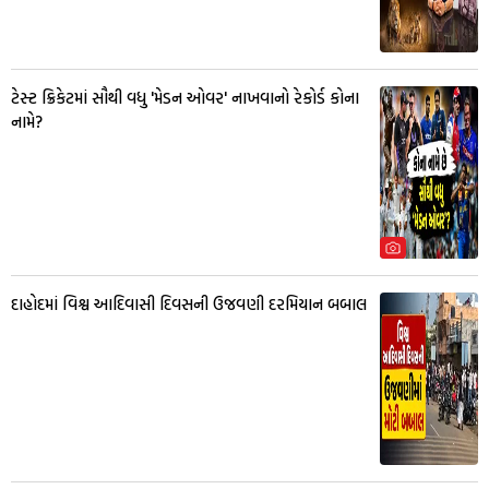
ટેસ્ટ ક્રિકેટમાં સૌથી વધુ 'મેડન ઓવર' નાખવાનો રેકોર્ડ કોના
નામે?
દાહોદમાં વિશ્વ આદિવાસી દિવસની ઉજવણી દરમિયાન બબાલ