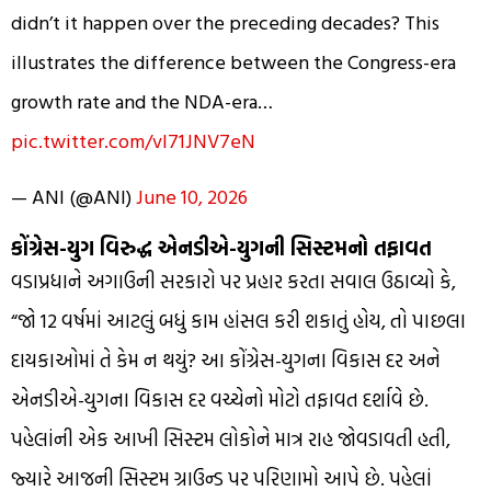
didn’t it happen over the preceding decades? This
illustrates the difference between the Congress-era
growth rate and the NDA-era…
pic.twitter.com/vl71JNV7eN
— ANI (@ANI)
June 10, 2026
કોંગ્રેસ-યુગ વિરુદ્ધ એનડીએ-યુગની સિસ્ટમનો તફાવત
વડાપ્રધાને અગાઉની સરકારો પર પ્રહાર કરતા સવાલ ઉઠાવ્યો કે,
“જો 12 વર્ષમાં આટલું બધું કામ હાંસલ કરી શકાતું હોય, તો પાછલા
દાયકાઓમાં તે કેમ ન થયું? આ કોંગ્રેસ-યુગના વિકાસ દર અને
એનડીએ-યુગના વિકાસ દર વચ્ચેનો મોટો તફાવત દર્શાવે છે.
પહેલાંની એક આખી સિસ્ટમ લોકોને માત્ર રાહ જોવડાવતી હતી,
જ્યારે આજની સિસ્ટમ ગ્રાઉન્ડ પર પરિણામો આપે છે. પહેલાં