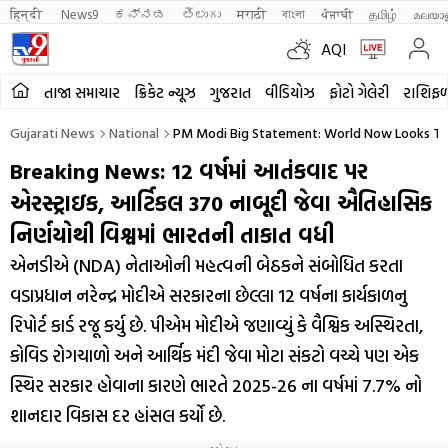
हिन्दी 
News9
ಕನ್ನಡ
తెలుగు
मराठी
বাংলা
ਪੰਜਾਬੀ
தமிழ்
മലയാ
AQI
તાજા સમાચાર
ક્રિકેટ ન્યૂઝ
ગુજરાત
વીડિયોઝ
ફોટો ગેલેરી
રાશિફ
Gujarati News
National
PM Modi Big Statement: World Now Looks To I
Breaking News: 12 વર્ષમાં આતંકવાદ પર
એરસ્ટ્રાઇક, આર્ટિકલ 370 નાબૂદી જેવા ઐતિહાસિક
નિર્ણયોથી વિશ્વમાં ભારતની તાકાત વધી
એનડીએ (NDA) નેતાઓની મહત્વની બેઠકને સંબોધિત કરતા
વડાપ્રધાન નરેન્દ્ર મોદીએ સરકારના છેલ્લા 12 વર્ષના કાર્યકાળનુ
રિપોર્ટ કાર્ડ રજૂ કર્યુ છે. પીએમ મોદીએ જણાવ્યું કે વૈશ્વિક અસ્થિરતા,
કોવિડ રોગચાળો અને આર્થિક મંદી જેવા મોટા સંકટો વચ્ચે પણ એક
સ્થિર સરકાર હોવાના કારણે ભારતે 2025-26 ના વર્ષમાં 7.7% નો
શાનદાર વિકાસ દર હાંસલ કર્યો છે.