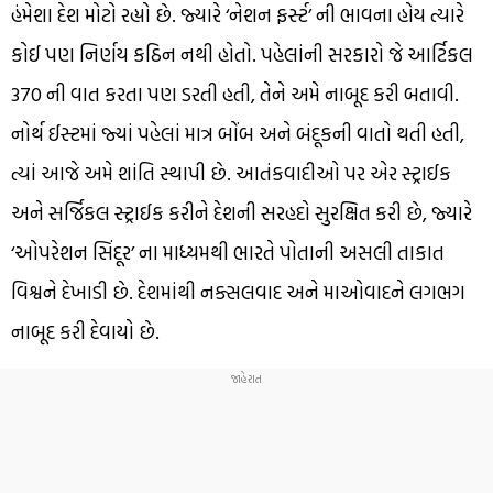
હંમેશા દેશ મોટો રહ્યો છે. જ્યારે ‘નેશન ફર્સ્ટ’ ની ભાવના હોય ત્યારે
કોઈ પણ નિર્ણય કઠિન નથી હોતો. પહેલાંની સરકારો જે આર્ટિકલ
370 ની વાત કરતા પણ ડરતી હતી, તેને અમે નાબૂદ કરી બતાવી.
નોર્થ ઈસ્ટમાં જ્યાં પહેલાં માત્ર બોંબ અને બંદૂકની વાતો થતી હતી,
ત્યાં આજે અમે શાંતિ સ્થાપી છે. આતંકવાદીઓ પર એર સ્ટ્રાઈક
અને સર્જિકલ સ્ટ્રાઈક કરીને દેશની સરહદો સુરક્ષિત કરી છે, જ્યારે
‘ઓપરેશન સિંદૂર’ ના માધ્યમથી ભારતે પોતાની અસલી તાકાત
વિશ્વને દેખાડી છે. દેશમાંથી નક્સલવાદ અને માઓવાદને લગભગ
નાબૂદ કરી દેવાયો છે.