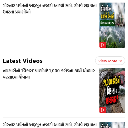
ગીરનાર પર્વતનો અદ્દભૂત નજારો આવ્યો સામે, રોપવે શરૂ થતા
ઉમટ્યા પ્રવાસીઓ
Latest Videos
View More
નવસારીનો ‘વિકાસ’ પાણીમાં! ₹1,000 કરોડના કાર્યો ધોધમાર
વરસાદમાં ધોવાયા
ગીરનાર પર્વતનો અદ્દભૂત નજારો આવ્યો સામે, રોપવે શરૂ થતા