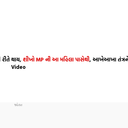
 રીતે થાય,
શીખો MP ની આ મહિલા પાસેથી
, આખેઆખા તંત્રને
Video