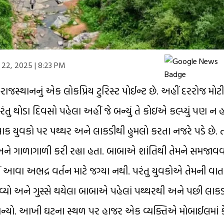
 22, 2025 | 8:23 PM
જસ્થાનનું એક લોકપ્રિય ટુરિસ્ટ પોઈન્ટ છે. અહીં દરરોજ મોટી 
 થોડા દિવસો પહેલા અહીં જે બન્યું તે કોઇએ કલ્પ્યું પણ ન હ
લાક યુવકો પર પથ્થર અને લાકડીથી હુમલો કરતા નજરે પડે છે. ત
 અને ગાળાગાળી કરી રહ્યા હતા. બાબાએ શાંતિથી તેમને સમજાવવ
ં આવા અભદ્ર વર્તન માટે જગ્યા નથી. પરંતુ યુવકોએ તેમની વાત
આવ્યો અને ગુસ્સે થયેલા બાબાએ પહેલાં પથ્થરથી અને પછી લાક
 બન્યો. આખી ઘટના સ્થળ પર હાજર એક વ્યક્તિએ મોબાઈલમાં 