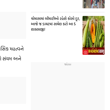
ચોમાસામાં બીમારીઓ રહેશે કોસો દૂર,
આજે જ ડાયટમાં સામેલ કરો આ 5
શાકભાજી!
હાસિક મહત્વને
કો સંયમ અને