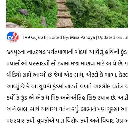
TV9 Gujarati
|
Edited By:
Mina Pandya
|
Updated on:
Jul
જયપુરના નાહરગઢ પર્વતમાળાની ગોદમાં આવેલું હથિની કુંડ રા
પ્રવાસીઓ વરસાદની સીઝનમાં મજા માણવા માટે આવે છે. પરંતુ
વીડિયો સામે આવ્યો છે જેમાં એક સાધુ, એટલે કે બાબા, કેટ
આવ્યું છે કે આ યુવકો કુંડમાં નાહતી વખતે અશ્લીલ વર્તન
કર્યો કે કુંડ એ એક ધાર્મિક અને ઐતિહાસિક સ્થાન છે, અહી
અને બાબા સાથે અયોગ્ય વર્તન કર્યું. બાબાને પણ ગુસ્સો 
પલટવાર કર્યો. યુવકોએ પણ વિરોધ કર્યો અને વિવાદ ઉગ્ર