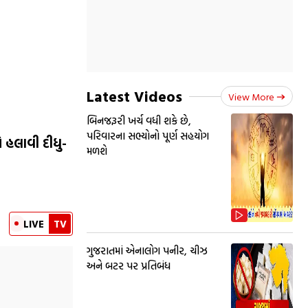
Latest Videos
View More
બિનજરૂરી ખર્ચ વધી શકે છે,
પરિવારના સભ્યોનો પૂર્ણ સહયોગ
 હલાવી દીધુ-
મળશે
LIVE
TV
ગુજરાતમાં એનાલોગ પનીર, ચીઝ
અને બટર પર પ્રતિબંધ