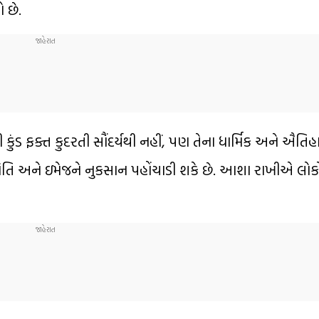
 છે.
કુંડ ફક્ત કુદરતી સૌંદર્યથી નહીં, પણ તેના ધાર્મિક અને ઐતિ
ાંતિ અને ઇમેજને નુકસાન પહોંચાડી શકે છે. આશા રાખીએ લો