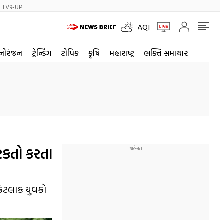
TV9-UP
AQI
નોરંજન
ટ્રેન્ડિંગ
ટોપિક
કૃષિ
મહારાષ્ટ્ર
ભક્તિ સમાચાર
હરકતો કરતા
કેટલાક યુવકો