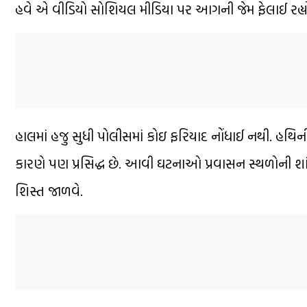
હવે એ વીડિયો સોશિયલ મીડિયા પર આગની જેમ ફેલાઈ રહ્યો
હાલમાં હજુ સુધી પોલીસમાં કોઇ ફરિયાદ નોંધાઈ નથી. હથિની 
કારણે પણ પ્રસિદ્ધ છે. આવી ઘટનાઓ પ્રવાસન સ્થળોની શ
શિસ્ત જાળવે.