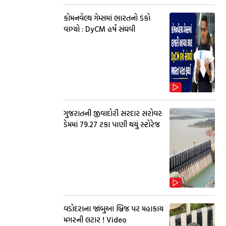
કોમનવેલ્થ ગેમ્સમાં ભારતનો ડંકો
વાગ્યો : DyCM હર્ષ સંઘવી
ગુજરાતની જીવાદોરી સરદાર સરોવર
ડેમમાં 79.27 ટકા પાણી થયું સ્ટોરેજ
વડોદરાના જાંબુઆ બ્રિજ પર મહાકાય
મગરની લટાર ! Video