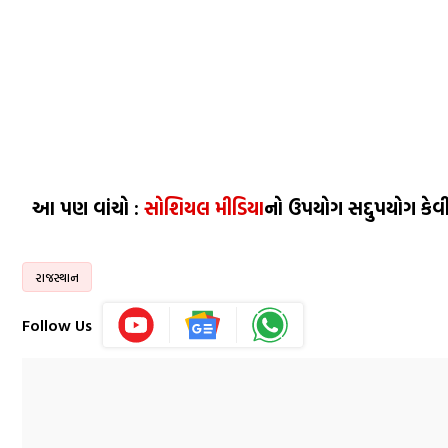
આ પણ વાંચો :
સોશિયલ મીડિયા
નો ઉપયોગ સદ્દુપયોગ કેવી
રાજસ્થાન
Follow Us