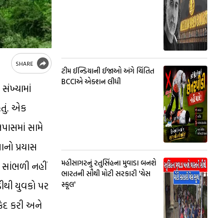
SHARE
ટીમ ઈન્ડિયાની ઈજાઓ અંગે ચિંતિત
BCCIએ એક્શન લીધી
સંખ્યામાં
તું. એક
પાસમાં સામે
ાનો પ્રયાસ
મહીસાગરનું રતુસિંહના મુવાડા બનશે
 સાંભળી નહીં
ભારતની સૌથી મોટી સરકારી 'ચેસ
ડીથી યુવકો પર
સ્કૂલ'
કેદ કરી અને