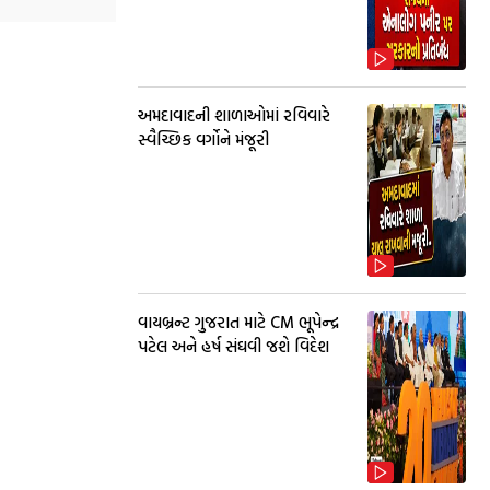
અમદાવાદની શાળાઓમાં રવિવારે
સ્વૈચ્છિક વર્ગોને મંજૂરી
વાયબ્રન્ટ ગુજરાત માટે CM ભૂપેન્દ્ર
પટેલ અને હર્ષ સંઘવી જશે વિદેશ