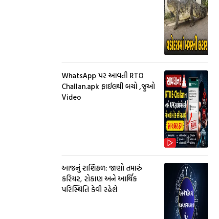
WhatsApp પર આવતી RTO
Challan.apk ફાઈલથી બચો ,જુઓ
Video
આજનું રાશિફળ: જાણો તમારું
કરિયર, રોકાણ અને આર્થિક
પરિસ્થિતિ કેવી રહેશે