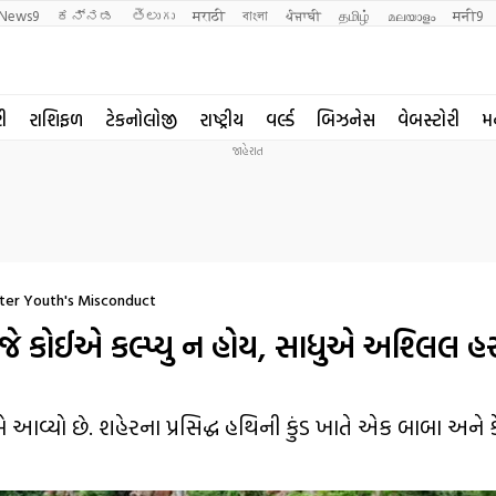
News9
ಕನ್ನಡ
తెలుగు
मराठी
বাংলা
ਪੰਜਾਬੀ
தமிழ்
മലയാളം
मनी9
રી
રાશિફળ
ટેકનોલોજી
રાષ્ટ્રીય
વર્લ્ડ
બિઝનેસ
વેબસ્ટોરી
મ
fter Youth's Misconduct
યુ જે કોઈએ કલ્પ્યુ ન હોય, સાધુએ અશ્લિલ 
 આવ્યો છે. શહેરના પ્રસિદ્ધ હથિની કુંડ ખાતે એક બાબા અને 