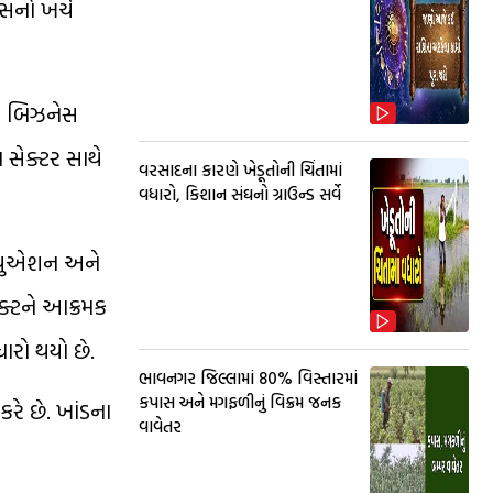
્સનો ખર્ચ
ને બિઝનેસ
 સેક્ટર સાથે
વરસાદના કારણે ખેડૂતોની ચિંતામાં
વધારો, કિશાન સંઘનો ગ્રાઉન્ડ સર્વે
લ્યુએશન અને
જેક્ટને આક્રમક
ધારો થયો છે.
ભાવનગર જિલ્લામાં 80% વિસ્તારમાં
કપાસ અને મગફળીનું વિક્રમ જનક
કરે છે. ખાંડના
વાવેતર