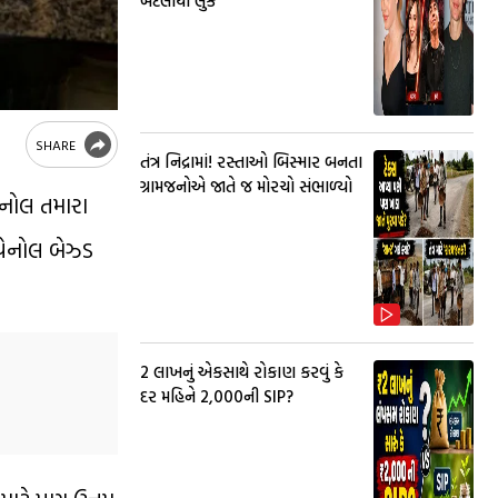
બદલાયો લુક
SHARE
તંત્ર નિદ્રામાં! રસ્તાઓ બિસ્માર બનતા
ગ્રામજનોએ જાતે જ મોરચો સંભાળ્યો
ેનોલ તમારા
એથેનોલ બેઝ્ડ
₹2 લાખનું એકસાથે રોકાણ કરવું કે
દર મહિને ₹2,000ની SIP?