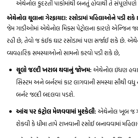
એથેનોલ કુદરતી પાકોમાંથી બનતું હોવાથી તે સંપૂર્ણપણે કા
એથેનોલ ચૂલાના ગેરફાયદા: રસોડામાં મહિલાઓને પડી શકે 
જેમ ગાડીઓમાં એથેનોલ મિક્સ પેટ્રોલના કારણે એન્જિન 
રહી છે, તેવો જ કંઈક ઘાટ રસોડામાં પણ સર્જાઈ શકે છે. એથ
વ્યવહારિક સમસ્યાઓનો સામનો કરવો પડી શકે છે,
ચૂલો જલ્દી ખરાબ થવાનું જોખમ:
એથેનોલ ઇંધણ હવામા
સિસ્ટમ અને બર્નરમાં કાટ લાગવાની સમસ્યા સૌથી વધુ 
બર્નર જલ્દી બદલવા પડશે.
આંચ પર કંટ્રોલ મેળવવામાં મુશ્કેલી:
એથેનોલ ખૂબ જ ઝ
શેકવી કે ધીમા તાપે રાખવાની રસોઈ બનાવવામાં મહિલ