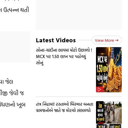
ખ ઉત્પન્ન થતી
Latest Videos
View More
સોના-ચાંદીના ભાવમાં મોટો ઉછાળો !
MCX પર ₹1.50 લાખ પર પહોચ્યું
સોનું
વા જેલ
પીજી જેવી જ
ર ઇંધણનો ખૂબ
તંત્ર નિદ્રામાં! રસ્તાઓ બિસ્માર બનતા
ગ્રામજનોએ જાતે જ મોરચો સંભાળ્યો