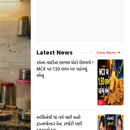
Latest News
View More
સોના-ચાંદીના ભાવમાં મોટો ઉછાળો !
MCX પર ₹1.50 લાખ પર પહોચ્યું
સોનું
અભિનેત્રી 16 વર્ષ પછી બની
ટ્રાન્સજેન્ડર મેન, સર્જરી પછી