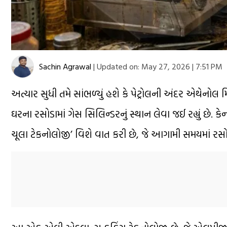
Sachin Agrawal
|
Updated on:
May 27, 2026 | 7:51 PM
અત્યાર સુધી તમે સાંભળ્યું હશે કે પેટ્રોલની અંદર એથેન
ઘરના રસોડામાં ગેસ સિલિન્ડરનું સ્થાન લેવા જઈ રહ્યું છે. કે
ચૂલા ટેકનોલોજી’ વિશે વાત કરી છે, જે આગામી સમયમાં રસો