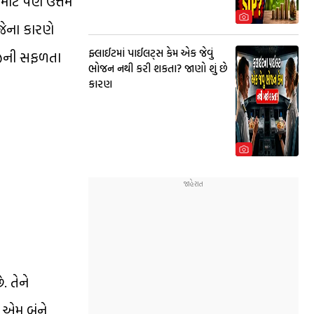
માટે પણ ઉત્તમ
જેના કારણે
ફ્લાઈટમાં પાઈલટ્સ કેમ એક જેવું
ોજીની સફળતા
ભોજન નથી કરી શકતા? જાણો શું છે
કારણ
. તેને
 એમ બંને