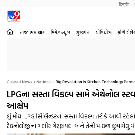
हिन्दी 
તાજા સમાચાર
ક્રિકેટ ન્યૂઝ
ગુજરાત
વીડિયોઝ
ફોટો ગેલે
Gujarati News
National
Big Revolution In Kitchen Technology Perma
LPGના સસ્તા વિકલ્પ સામે એથેનોલ સ્ટવ !
આક્ષેપ
શું મોંઘા LPG સિલિન્ડરના સસ્તા વિકલ્પ તરીકે આવી 
ટેકનોલોજીના ગંભીર ગેરફાયદા અને તેની પાછળ છુપાયેલું મંત્