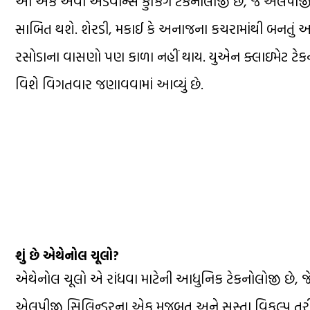
આ એક એવી એડવાન્સ કુકિંગ ટેકનોલોજી છે, જે એલપીજી સિલ
સાબિત થશે. શેરડી, મકાઈ કે અનાજના કચરામાંથી બનતું આ
રસોડાના વાસણો પણ કાળા નહીં થાય. યુએન ક્લાઇમેટ ટેક
વિશે વિગતવાર જણાવવામાં આવ્યું છે.
શું છે એથેનોલ ચૂલો?
એથેનોલ ચૂલો એ રાંધવા માટેની આધુનિક ટેકનોલોજી છે, જે 
એલપીજી સિલિન્ડરના એક મજબૂત અને સસ્તા વિકલ્પ તરીકે 