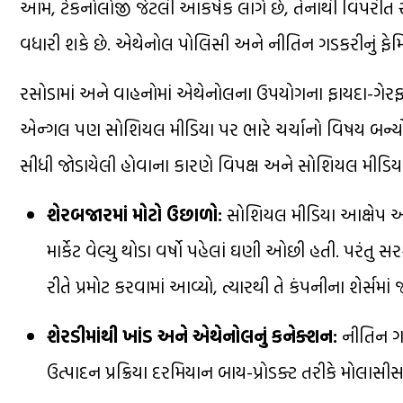
આમ, ટેકનોલોજી જેટલી આકર્ષક લાગે છે, તેનાથી વિપરીત રસ
વધારી શકે છે. એથેનોલ પોલિસી અને નીતિન ગડકરીનું ફેમિ
રસોડામાં અને વાહનોમાં એથેનોલના ઉપયોગના ફાયદા-ગેરફ
એન્ગલ પણ સોશિયલ મીડિયા પર ભારે ચર્ચાનો વિષય બન્યો છે. 
સીધી જોડાયેલી હોવાના કારણે વિપક્ષ અને સોશિયલ મીડિયા ય
શેરબજારમાં મોટો ઉછાળો:
સોશિયલ મીડિયા આક્ષેપ અન
માર્કેટ વેલ્યુ થોડા વર્ષો પહેલાં ઘણી ઓછી હતી. પરંતુ સ
રીતે પ્રમોટ કરવામાં આવ્યો, ત્યારથી તે કંપનીના શેર્સમ
શેરડીમાંથી ખાંડ અને એથેનોલનું કનેક્શન:
નીતિન ગડક
ઉત્પાદન પ્રક્રિયા દરમિયાન બાય-પ્રોડક્ટ તરીકે મોલાસ