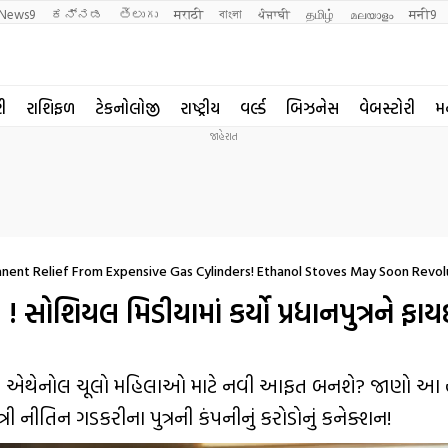
News9
ಕನ್ನಡ
తెలుగు
मराठी
বাংলা
ਪੰਜਾਬੀ
தமிழ்
മലയാളം
मनी9
રી
રાશિફળ
ટેકનોલોજી
રાષ્ટ્રીય
વર્લ્ડ
બિઝનેસ
વેબસ્ટોરી
મ
nent Relief From Expensive Gas Cylinders! Ethanol Stoves May Soon Revolu
 સોશિયલ મિડીયામાં કર્યો પ્રધાનપુત્રને ફા
રહેલો એથેનોલ ચૂલો મહિલાઓ માટે નવી આફત બનશે? જાણો આ 
રી નીતિન ગડકરીના પુત્રની કંપનીનું કરોડોનું કનેક્શન!