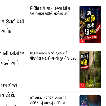
નિર્લિપ્ત રાયે, ઘરમાં ડબ્બા ટ્રેડિંગ
ચલાવનારા ASIને સસ્પેન્ડ કર્યો
 ફરિયાદો વધી
ને અનેક
ૂલાની આંતરિક
મોતના આતંક વચ્ચે યુવક માટે
વીજપોલ સહારો બન્યો,જુઓ Video
ં પડશે અને
રણે રોટલી
ય રહેશે.
07 ઓગસ્ટ 2026: તમામ 12
રાશિઓનું આજનું રાશિફળ