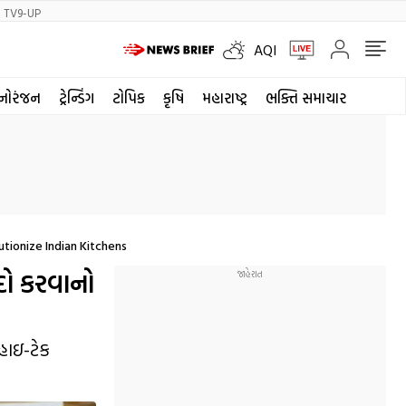
TV9-UP
AQI
નોરંજન
ટ્રેન્ડિંગ
ટોપિક
કૃષિ
મહારાષ્ટ્ર
ભક્તિ સમાચાર
tionize Indian Kitchens
યદો કરવાનો
હાઇ-ટેક