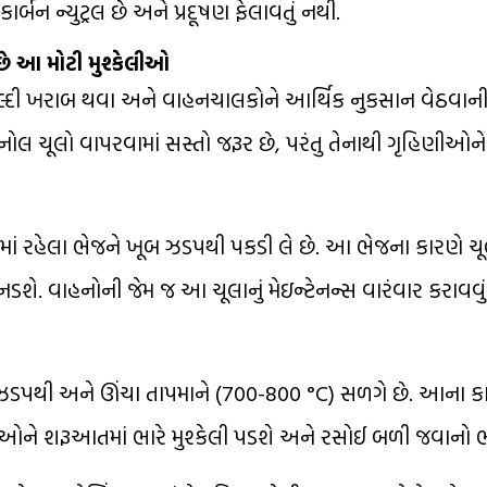
ર્બન ન્યુટ્રલ છે અને પ્રદૂષણ ફેલાવતું નથી.
છે આ મોટી મુશ્કેલીઓ
જલ્દી ખરાબ થવા અને વાહનચાલકોને આર્થિક નુકસાન વેઠવાની
ેનોલ ચૂલો વાપરવામાં સસ્તો જરૂર છે, પરંતુ તેનાથી ગૃહિણીઓ
ં રહેલા ભેજને ખૂબ ઝડપથી પકડી લે છે. આ ભેજના કારણે ચ
નડશે. વાહનોની જેમ જ આ ચૂલાનું મેઇન્ટેનન્સ વારંવાર કરાવવુ
ડપથી અને ઊંચા તાપમાને (700-800 °C) સળગે છે. આના કા
ાઓને શરૂઆતમાં ભારે મુશ્કેલી પડશે અને રસોઈ બળી જવાનો ભ