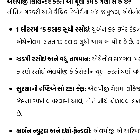
એલપીજી સિલિન્ડર કરતાં આ ચૂલો કેમ 5 ગણો સારું છે?
નીતિન ગડકરી અને વૈશ્વિક રિપોર્ટના અંદાજ મુજબ, એથેનો
1 લીટરમાં 15 કલાક સુધી રસોઈ:
યુએન ક્લાઇમેટ ટેકનો
એથેનોલમાં સતત 15 કલાક સુધી આંચ આપી શકે છે. કાર્
ઝડપી રસોઈ અને વધુ તાપમાન:
એથેનોલ સળગવા પર 70
કારણે રસોઈ એલપીજી કે કેરોસીન ચૂલા કરતાં ઘણી વધ
સુરક્ષાની દ્રષ્ટિએ સો ટકા સેફ:
એલપીજી ગેસમાં લીકેજ થ
જેલના રૂપમાં વાપરવામાં આવે, તો તે નીચે ઢોળાવવા છ
છે.
કાર્બન ન્યુટ્રલ અને ઇકો-ફ્રેન્ડલી:
એલપીજી એ અશ્મિભૂત 