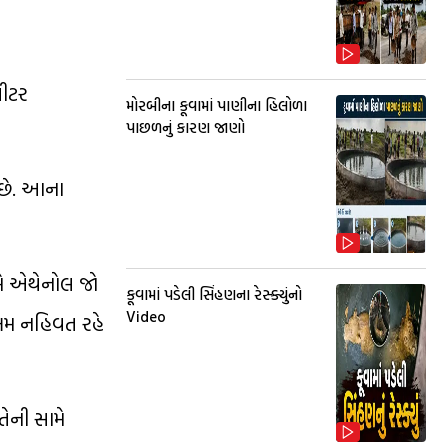
લીટર
મોરબીના કૂવામાં પાણીના હિલોળા
પાછળનું કારણ જાણો
 છે. આના
ામે એથેનોલ જો
કૂવામાં પડેલી સિંહણના રેસ્ક્યુંનો
Video
ોખમ નહિવત રહે
ેની સામે