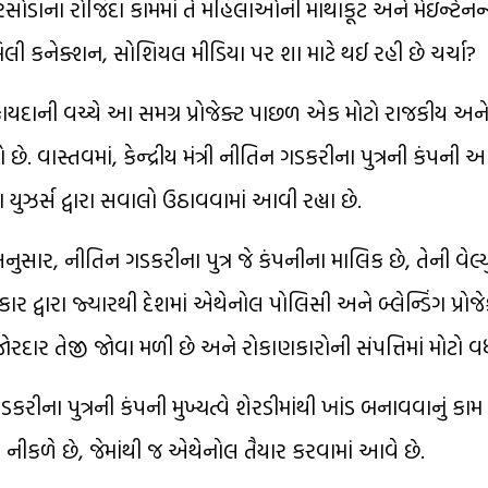
ોડાના રોજિંદા કામમાં તે મહિલાઓની માથાકૂટ અને મેઇન્ટેનન
લી કનેક્શન, સોશિયલ મીડિયા પર શા માટે થઈ રહી છે ચર્ચા?
ાયદાની વચ્ચે આ સમગ્ર પ્રોજેક્ટ પાછળ એક મોટો રાજકીય અ
વાસ્તવમાં, કેન્દ્રીય મંત્રી નીતિન ગડકરીના પુત્રની કંપની આ
ુઝર્સ દ્વારા સવાલો ઉઠાવવામાં આવી રહ્યા છે.
ુસાર, નીતિન ગડકરીના પુત્ર જે કંપનીના માલિક છે, તેની વે
રકાર દ્વારા જ્યારથી દેશમાં એથેનોલ પોલિસી અને બ્લેન્ડિંગ પ્રો
ાં જોરદાર તેજી જોવા મળી છે અને રોકાણકારોની સંપત્તિમાં મોટો વ
રીના પુત્રની કંપની મુખ્યત્વે શેરડીમાંથી ખાંડ બનાવવાનું કામ 
ીસ નીકળે છે, જેમાંથી જ એથેનોલ તૈયાર કરવામાં આવે છે.