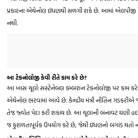
પ્રકારના એથેનોલ ઇંધણથી સળગી શકે છે. આમાં એલપીજી ગેસ 
નથી.
આ ટેકનોલોજી કેવી રીતે કામ કરે છે?
આ ખાસ ચૂલો સસ્ટેનેબલ કમ્બશન ટેકનોલોજી પર કામ કરે છ
એથેનોલ ભરવામાં આવે છે. કેન્દ્રીય મંત્રી નીતિન ગડકરીએ
તેજ જ્યોત પેદા કરી શકાય છે. આ ચૂલાની બનાવટ ઘણી હદ સુધ
જ કુશળતાપૂર્વક ઉપયોગ કરે છે, જેથી ઇંધણનો બગાડ થતો 