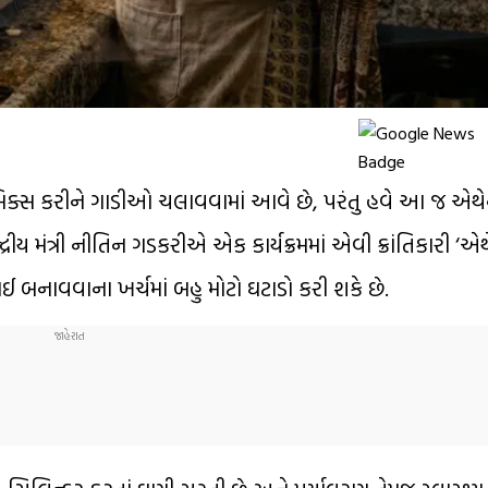
ોલ મિક્સ કરીને ગાડીઓ ચલાવવામાં આવે છે, પરંતુ હવે આ જ એથ
ન્દ્રીય મંત્રી નીતિન ગડકરીએ એક કાર્યક્રમમાં એવી ક્રાંતિકારી ‘
ઈ બનાવવાના ખર્ચમાં બહુ મોટો ઘટાડો કરી શકે છે.