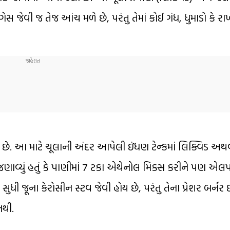
જેવી જ તેજ આંચ મળે છે, પરંતુ તેમાં કોઈ ગંધ, ધુમાડો કે રા
ે. આ માટે ચૂલાની અંદર આપેલી ઇંધણ ટેન્કમાં લિક્વિડ અથ
 જણાવ્યું હતું કે પાણીમાં 7 ટકા એથેનોલ મિક્સ કરીને પણ એલ
ી જૂના કેરોસીન સ્ટવ જેવી હોય છે, પરંતુ તેના પ્રેશર બર્ન
નથી.