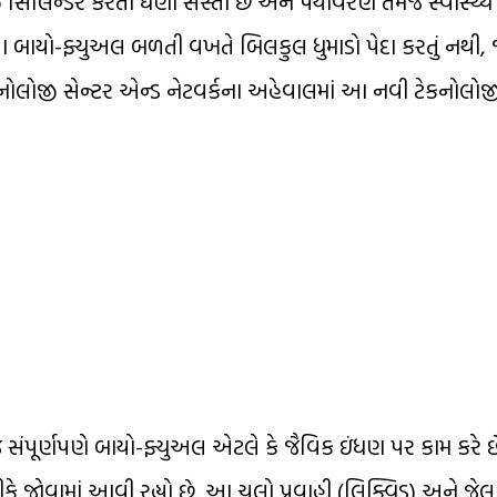
િન્ડર કરતાં ઘણી સસ્તી છે અને પર્યાવરણ તેમજ સ્વાસ્થ્ય 
 બાયો-ફ્યુઅલ બળતી વખતે બિલકુલ ધુમાડો પેદા કરતું નથી, 
નોલોજી સેન્ટર એન્ડ નેટવર્કના અહેવાલમાં આ નવી ટેકનોલ
સંપૂર્ણપણે બાયો-ફ્યુઅલ એટલે કે જૈવિક ઇંધણ પર કામ કરે છે
જોવામાં આવી રહ્યો છે. આ ચૂલો પ્રવાહી (લિક્વિડ) અને જેલ