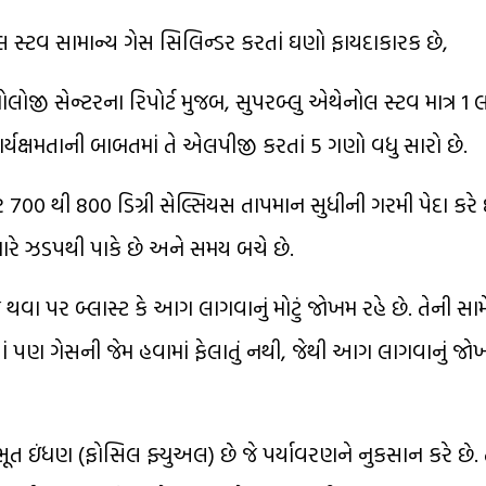
લ સ્ટવ સામાન્ય ગેસ સિલિન્ડર કરતાં ઘણો ફાયદાકારક છે,
લોજી સેન્ટરના રિપોર્ટ મુજબ, સુપરબ્લુ એથેનોલ સ્ટવ માત્ર 1 
યક્ષમતાની બાબતમાં તે એલપીજી કરતાં 5 ગણો વધુ સારો છે.
0 થી 800 ડિગ્રી સેલ્સિયસ તાપમાન સુધીની ગરમી પેદા કરે
ારે ઝડપથી પાકે છે અને સમય બચે છે.
વા પર બ્લાસ્ટ કે આગ લાગવાનું મોટું જોખમ રહે છે. તેની સ
તાં પણ ગેસની જેમ હવામાં ફેલાતું નથી, જેથી આગ લાગવાનું જ
ઇંધણ (ફોસિલ ફ્યુઅલ) છે જે પર્યાવરણને નુકસાન કરે છે. ત