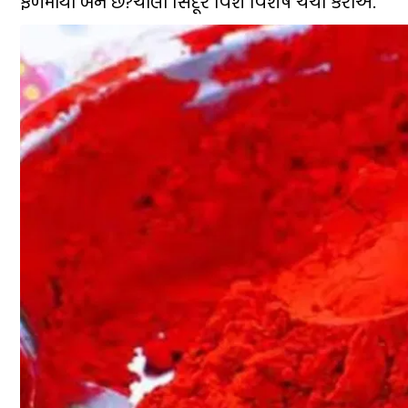
ફળમાંથી બને છે?ચાલો સિંદૂર વિશે વિશેષ ચર્ચા કરીએ.