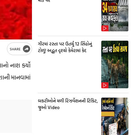
મોડ પર
ગીરમાં રસ્તા પર ઉતર્યું 12 સિંહોનું
SHARE
ટોળું! અદ્ભુત દૃશ્યો કેમેરામાં કેદ
નો નાશ કર્યો
શાની માનવામાં
બકરીઓને મળી રિઝર્વેશનની ટિકિટ,
જુઓ Video