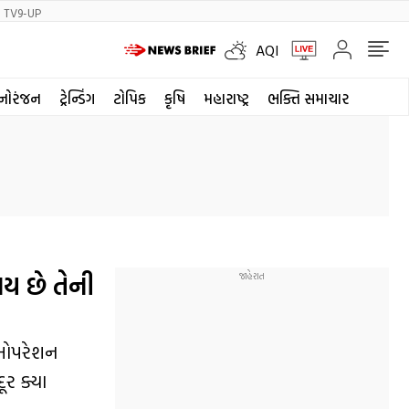
TV9-UP
AQI
નોરંજન
ટ્રેન્ડિંગ
ટોપિક
કૃષિ
મહારાષ્ટ્ર
ભક્તિ સમાચાર
ય છે તેની
 'ઓપરેશન
ૂર ક્યા