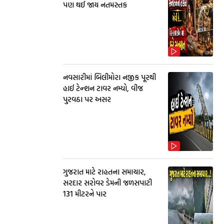
પણ થઈ જાય નતમસ્તક
નવસારીમાં બિલીમોરા નજીક પૂરથી
હાઈ ટેન્શન ટાવર નમ્યો, વીજ
પુરવઠા પર અસર
ગુજરાત માટે રાહતના સમાચાર,
સરદાર સરોવર ડેમની જળસપાટી
131 મીટરને પાર