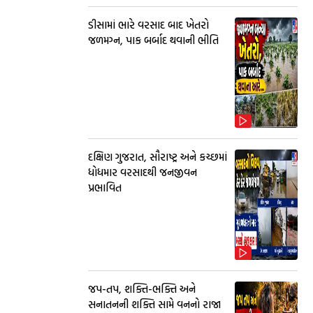
ડીસામાં ભારે વરસાદ બાદ ખેતરો
જળમગ્ન, પાક બર્બાદ થવાની ભીતિ
દક્ષિણ ગુજરાત, સૌરાષ્ટ્ર અને કચ્છમાં
ધોધમાર વરસાદથી જનજીવન
પ્રભાવિત
જપ-તપ, શક્તિ-ભક્તિ અને
સનાતનની શક્તિ સામે વનનો રાજા