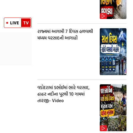
LIVE
TV
રાજ્યમાં આગામી 7 દિવસ હળવાથી
મધ્યમ વરસાદની આગાહી
વડોદરામાં ડભોઈમાં ભારે વરસાદ,
ઢાઢર નદીના પૂરથી 10 ગામમાં
તારાજી- Video