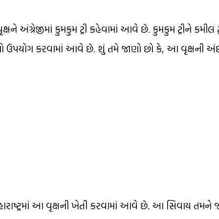
 અંગ્રેજીમાં કુમકુમ ટ્રી કહેવામાં આવે છે. કુમકુમ ટ્રીને કમીલ 
ઉપયોગ કરવામાં આવે છે. શું તમે જાણો છો કે, આ વૃક્ષની અં
 મહારાષ્ટ્રમાં આ વૃક્ષની ખેતી કરવામાં આવે છે. આ સિવાય તમ