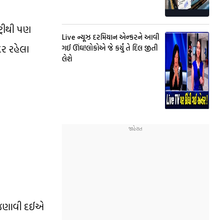
ટ્રીથી પણ
Live ન્યૂઝ દરમિયાન એન્કરને આવી
દર રહેલા
ગઈ ઊંઘ!લોકોએ જે કર્યું તે દિલ જીતી
લેશે
ને જણાવી દઈએ