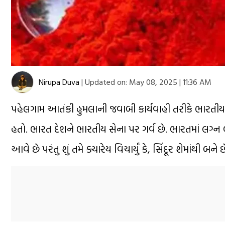
Nirupa Duva
|
Updated on:
May 08, 2025 | 11:36 AM
પહેલગામ આતંકી હુમલાની જવાબી કાર્યવાહી તરીકે ભારતી
હતો. ભારત દેશને ભારતીય સેના પર ગર્વ છે. ભારતમાં લગ્ન
આવે છે પરંતુ શું તમે ક્યારેય વિચાર્યું કે, સિંદૂર શેમાં