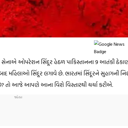
ય સેનાએ ઓપરેશન સિંદૂર હેઠળ પાકિસ્તાનના 9 આતંકી ઠેકાણા
 બાદ મહિલાઓ સિંદૂર લગાવે છે. ભારતમાં સિંદૂરને સુહાગની નિ
થી બને છે? તો આજે આપણે આના વિશે વિસ્તારથી ચર્ચા કરીએ.