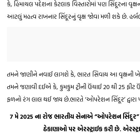
કે, હિમાચલ પદેશના કેટલાક વિસ્તારોમાં પણ સિંદૂરના વૃક્ષની
આટલું મહત્વ રાખનાર સિંદૂરનું વૃક્ષ જોવા મળી શકે છે.
તમને જાણીને નવાઈ લાગશે કે, ભારત સિવાય આ વૃક્ષની ખેતી
તમને જણાવી દઈએ કે, કુમકુમ ટ્રીની ઉંચાઈ 20 થી 25 ફીટ ઉ
ફળનો રંગ લાલ થઈ જાય છે.ભારતે ‘ઓપરેશન સિંદૂર’ દ્વાર
7 મે 2025 ના રોજ ભારતીય સેનાએ “ઓપરેશન સિંદૂર” 
ઠેકાણાઓ પર એરસ્ટ્રાઈક કરી છે. એરસ્ટ્