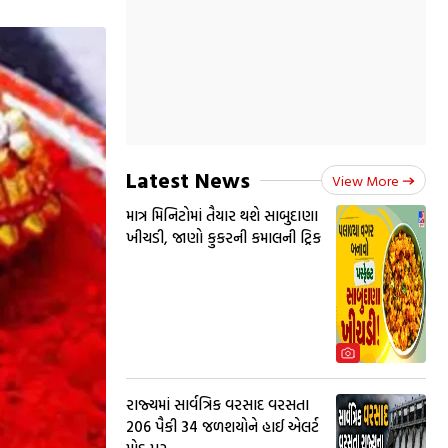
Latest News
View More
માત્ર મિનિટોમાં તૈયાર થશે સાબુદાણા
ખીચડી, જાણો કુકરની કમાલની ટ્રિક
રાજ્યમાં સાર્વત્રિક વરસાદ વરસતા
206 પૈકી 34 જળશયોને હાઈ એલર્ટ