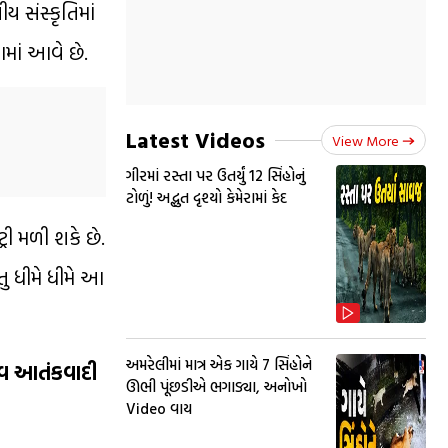
ય સંસ્કૃતિમાં
માં આવે છે.
Latest Videos
View More
ગીરમાં રસ્તા પર ઉતર્યું 12 સિંહોનું
ટોળું! અદ્ભુત દૃશ્યો કેમેરામાં કેદ
ી મળી શકે છે.
ુ ધીમે ધીમે આ
અમરેલીમાં માત્ર એક ગાયે 7 સિંહોને
નવ આતંકવાદી
ઊભી પૂંછડીએ ભગાડ્યા, અનોખો
Video વાય