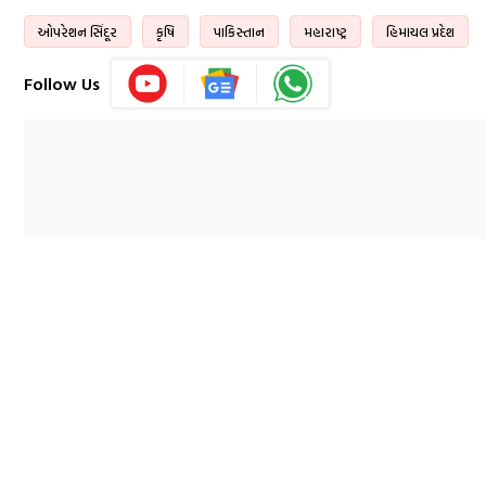
ઓપરેશન સિંદૂર
કૃષિ
પાકિસ્તાન
મહારાષ્ટ્ર
હિમાચલ પ્રદેશ
Follow Us