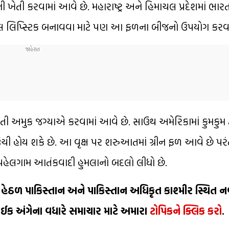
 ખેતી કરવામાં આવે છે. મહારાષ્ટ્ર અને હિમાચલ પ્રદેશમાં ભારતી
 હર્બલ લિપ્સ્ટિક બનાવવા માટે પણ આ ફળના બીજનો ઉપયોગ કરવા
 અમુક જગ્યાએ કરવામાં આવે છે. સાઉથ અમેરિકામાં કુમકુમ ટ્ર
ંચી હોય શકે છે. આ વૃક્ષ પર શરુઆતમાં ગ્રીન ફળ આવે છે પરંત
ા પહેલગામ આતંકવાદી હુમલાનો બદલો લીધો છે.
હેઠળ પાકિસ્તાન અને પાકિસ્તાન અધિકૃત કાશ્મીર સ્થિત 
રાઈક અંગેના વધારે સમાચાર માટે અમારા
ટોપિકને ક્લિક કરો
.