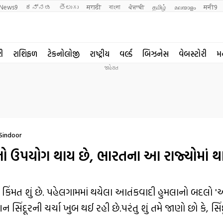
News9
ಕನ್ನಡ
తెలుగు
मराठी
বাংলা
ਪੰਜਾਬੀ
தமிழ்
മലയാളം
मनी9
રી
રાશિફળ
ટેકનોલોજી
રાષ્ટ્રીય
વર્લ્ડ
બિઝનેસ
વેબસ્ટોરી
મ
Sindoor
ઉપયોગ થાય છે, ભારતના આ રાજ્યોમાં થા
ૂરની કિંમત શું છે. પહેલગામમાં થયેલા આતંકવાદી હુમલાનો બદલો
 સિંદૂરની ચર્ચા ખુબ થઈ રહી છે.પરંતુ શું તમે જાણો છો કે, સિંદ