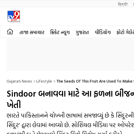
हिन्दी 
તાજા સમાચાર
ક્રિકેટ ન્યૂઝ
ગુજરાત
વીડિયોઝ
ફોટો ગેલે
Gujarati News
Lifestyle
The Seeds Of This Fruit Are Used To Make 
Sindoor બનાવવા માટે આ ફળના બીજનો 
ખેતી
ભારતે પાકિસ્તાનને ચોખ્ખી ભાષામાં સમજાવ્યું છે કે સિંદ
સિંદૂર' દ્વારા લેવામાં આવ્યો છે. સોશિયલ મીડિયા પર ઓપરેશન