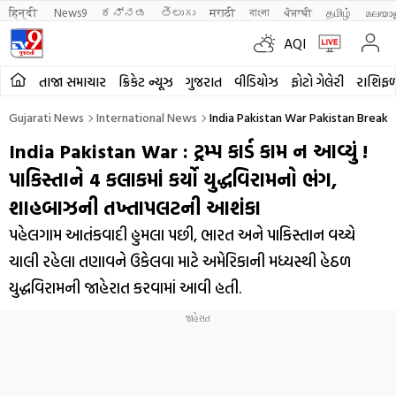
हिन्दी 
News9
ಕನ್ನಡ
తెలుగు
मराठी
বাংলা
ਪੰਜਾਬੀ
தமிழ்
മലയാ
AQI
તાજા સમાચાર
ક્રિકેટ ન્યૂઝ
ગુજરાત
વીડિયોઝ
ફોટો ગેલેરી
રાશિફ
Gujarati News
International News
India Pakistan War Pakistan Breaks
India Pakistan War : ટ્રમ્પ કાર્ડ કામ ન આવ્યું !
પાકિસ્તાને 4 કલાકમાં કર્યો યુદ્ધવિરામનો ભંગ,
શાહબાઝની તખ્તાપલટની આશંકા
પહેલગામ આતંકવાદી હુમલા પછી, ભારત અને પાકિસ્તાન વચ્ચે
ચાલી રહેલા તણાવને ઉકેલવા માટે અમેરિકાની મધ્યસ્થી હેઠળ
યુદ્ધવિરામની જાહેરાત કરવામાં આવી હતી.