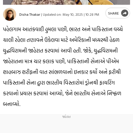
SHARE
Disha Thakar
|
Updated on:
May 10, 2025 | 10:28 PM
પહેલગામ આતંકવાદી હુમલા પછી, ભારત અને પાકિસ્તાન વચ્ચે
ચાલી રહેલા તણાવને ઉકેલવા માટે અમેરિકાની મધ્યસ્થી હેઠળ
યુદ્ધવિરામની જાહેરાત કરવામાં આવી હતી. જોકે, યુદ્ધવિરામની
જાહેરાતના માત્ર ચાર કલાક પછી, પાકિસ્તાની સેનાએ પીએમ
શાહબાઝ શરીફની વાત સાંભળવાનો ઇનકાર કર્યો અને ફરીથી
પાકિસ્તાની સેના દ્વારા ભારતીય વિસ્તારોમાં ડ્રોનથી ફાયરિંગ
કરવાનો પ્રયાસ કરવામાં આવ્યો, જેને ભારતીય સેનાએ નિષ્ફળ
બનાવ્યો.