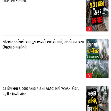
વરસાદમાં ધોવાયા
ગીરનાર પર્વતનો અદ્દભૂત નજારો આવ્યો સામે, રોપવે શરૂ થતા
ઉમટ્યા પ્રવાસીઓ
25 દિવસમાં 5,000 ખાડા પડતાં AMC સામે 'જનઆક્રોશ',
ખુલી 'તંત્રની પોલ'