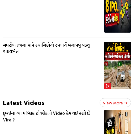
નઘરોળ તંત્રના પાપે સ્થાનિકોએ સ્વખર્ચે બનાવવુ પડ્યુ
ડાયવર્ઝન
Latest Videos
View More
દુબઈના આ પબ્લિક ટોયલેટનો Video કેમ થઈ રહ્યો છે
Viral?