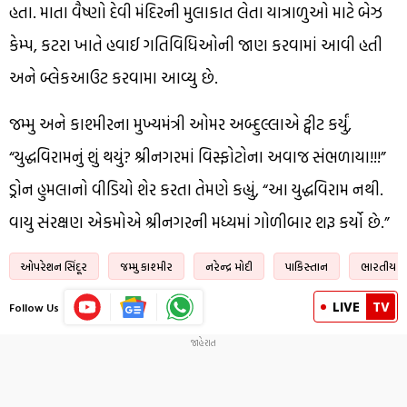
હતા. માતા વૈષ્ણો દેવી મંદિરની મુલાકાત લેતા યાત્રાળુઓ માટે બેઝ
કેમ્પ, કટરા ખાતે હવાઈ ગતિવિધિઓની જાણ કરવામાં આવી હતી
અને બ્લેકઆઉટ કરવામા આવ્યુ છે.
જમ્મુ અને કાશ્મીરના મુખ્યમંત્રી ઓમર અબ્દુલ્લાએ ટ્વીટ કર્યું,
“યુદ્ધવિરામનું શું થયું? શ્રીનગરમાં વિસ્ફોટોના અવાજ સંભળાયા!!!”
ડ્રોન હુમલાનો વીડિયો શેર કરતા તેમણે કહ્યું, “આ યુદ્ધવિરામ નથી.
વાયુ સંરક્ષણ એકમોએ શ્રીનગરની મધ્યમાં ગોળીબાર શરૂ કર્યો છે.”
ઓપરેશન સિંદૂર
જમ્મુ કાશ્મીર
નરેન્દ્ર મોદી
પાકિસ્તાન
ભારતીય સ
LIVE
TV
Follow Us