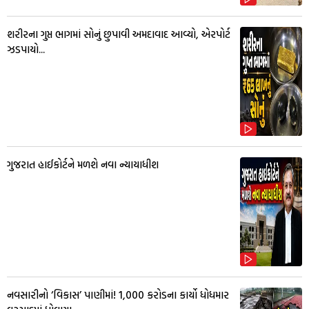
શરીરના ગુપ્ત ભાગમાં સોનું છુપાવી અમદાવાદ આવ્યો, એરપોર્ટ
ઝડપાયો...
ગુજરાત હાઈકોર્ટને મળશે નવા ન્યાયાધીશ
નવસારીનો ‘વિકાસ’ પાણીમાં! ₹1,000 કરોડના કાર્યો ધોધમાર