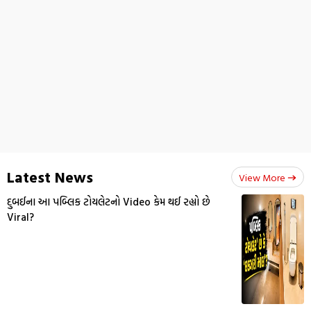
Latest News
View More
દુબઈના આ પબ્લિક ટોયલેટનો Video કેમ થઈ રહ્યો છે
Viral?