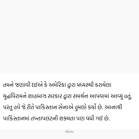
તમને જણાવી દઈએ કે અમેરિકા દ્વારા મધ્યસ્થી કરાયેલા
યુદ્ધવિરામને શાહબાઝ સરકાર દ્વારા સમર્થન આપવામાં આવ્યું હતું,
પરંતુ હવે જે રીતે પાકિસ્તાન સેનાએ હુમલો કર્યો છે. આનાથી
પાકિસ્તાનમાં તખ્તાપલટની શક્યતા પણ વધી ગઈ છે.