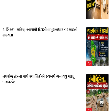
4 સિસ્ટમ સક્રિય, આગામી દિવસોમાં મુશળધાર વરસાદની
શક્યતા
નઘરોળ તંત્રના પાપે સ્થાનિકોએ સ્વખર્ચે બનાવવુ પડ્યુ
ડાયવર્ઝન