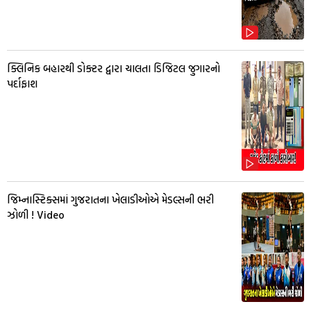
ક્લિનિક બહારથી ડોક્ટર દ્વારા ચાલતા ડિજિટલ જુગારનો
પર્દાફાશ
જિમ્નાસ્ટિક્સમાં ગુજરાતના ખેલાડીઓએ મેડલ્સની ભરી
ઝોળી ! Video