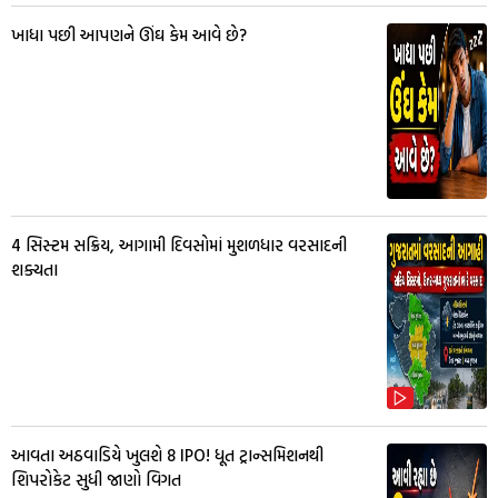
ખાધા પછી આપણને ઊંઘ કેમ આવે છે?
4 સિસ્ટમ સક્રિય, આગામી દિવસોમાં મુશળધાર વરસાદની
શક્યતા
આવતા અઠવાડિયે ખુલશે 8 IPO! ધૂત ટ્રાન્સમિશનથી
શિપરોકેટ સુધી જાણો વિગત