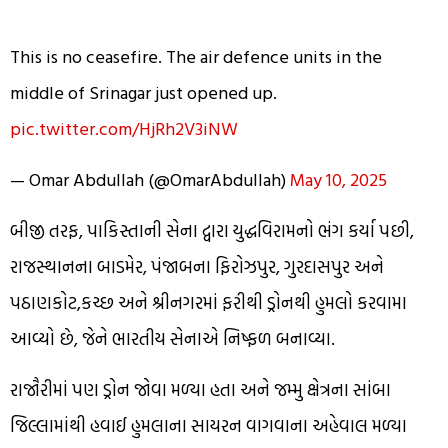
This is no ceasefire. The air defence units in the
middle of Srinagar just opened up.
pic.twitter.com/HjRh2V3iNW
— Omar Abdullah (@OmarAbdullah)
May 10, 2025
બીજી તરફ, પાકિસ્તાની સેના દ્વારા યુદ્ધવિરામનો ભંગ કર્યા પછી,
રાજસ્થાનના બાડમેર, પંજાબના ફિરોઝપુર, ગુરદાસપુર અને
પઠાણકોટ,કચ્છ અને શ્રીનગરમાં ફરીથી ડ્રોનથી હુમલો કરવામા
આવ્યો છે, જેને ભારતીય સેનાએ નિષ્ફળ બનાવ્યા.
રાજૌરીમાં પણ ડ્રોન જોવા મળ્યા હતા અને જમ્મુ ક્ષેત્રના સાંબા
જિલ્લામાંથી હવાઈ હુમલાના સાયરન વાગવાના અહેવાલ મળ્યા