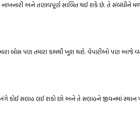
વી નાખનારી અને તણાવપૂર્ણ સાબિત થઈ શકે છે. તે સંબંધીને મ
ારા બોસ પણ તમારા કામથી ખુશ થશે. વેપારીઓ પણ આજે વ્
 અંગે કોઈ સલાહ લઈ શકો છો અને તે સલાહને જીવનમાં સ્થા