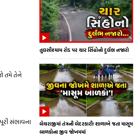
તુલસીશ્યામ રોડ પર ચાર સિંહોનો દુર્લભ નજારો
 તમે તેને
પૂરી સંભાવના
બેચરાજીમાં તંત્રની બેદરકારી! શાળાએ જતા માસૂમ
બાળકોના જીવ જોખમમાં