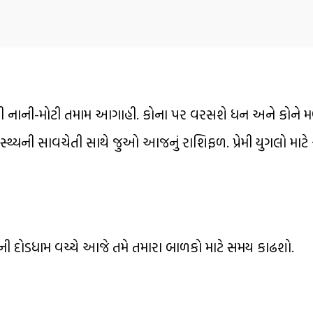
નાની-મોટી તમામ આગાહી. કોના પર વરસશે ધન અને કોને મળ
ાસ્થ્યની સાવચેતી સાથે જુઓ આજનું રાશિફળ. પ્રેમી યુગલો મ
ની દોડધામ વચ્ચે આજે તમે તમારા બાળકો માટે સમય કાઢશો.