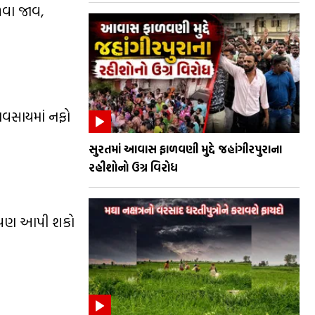
ળવા જાવ,
યવસાયમાં નફો
સુરતમાં આવાસ ફાળવણી મુદ્દે જહાંગીરપુરાના
રહીશોનો ઉગ્ર વિરોધ
ન પણ આપી શકો