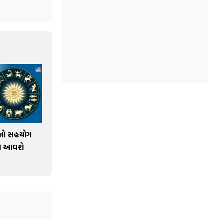
ઓનો સહયોગ
મે આવશે