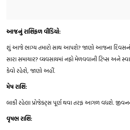
આજનું રાશિફળ વીડિયો:
શું આજે ભાગ્ય તમારો સાથ આપશે? જાણો આજના દિવસની 
સારા સમાચાર? વ્યવસાયમાં નફો મેળવવાની ટિપ્સ અને સ્વ
કેવો રહેશે, જાણો અહીં.
મેષ રાશિ:
બાકી રહેલા પ્રોજેક્ટ્સ પૂર્ણ થવા તરફ આગળ વધશે. જીવન
વૃષભ રાશિ: