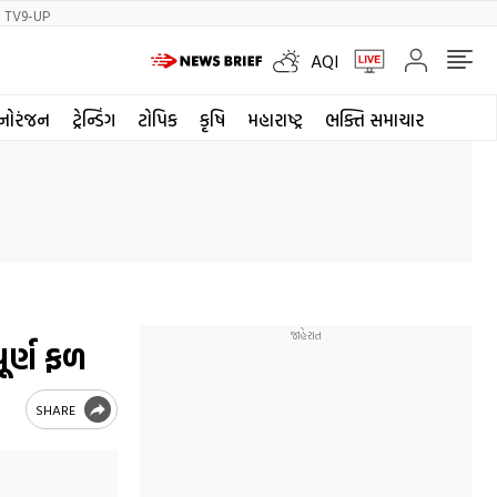
TV9-UP
AQI
નોરંજન
ટ્રેન્ડિંગ
ટોપિક
કૃષિ
મહારાષ્ટ્ર
ભક્તિ સમાચાર
ૂર્ણ ફળ
SHARE