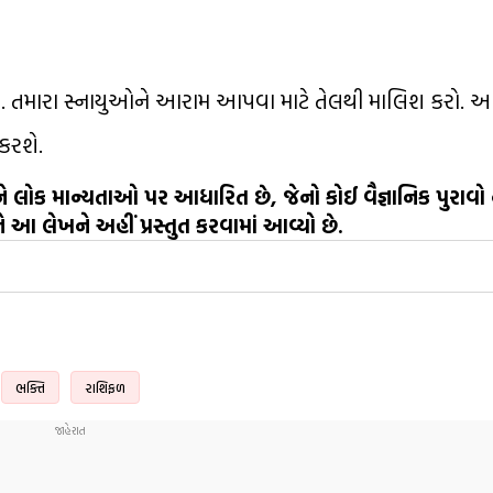
તમારા સ્નાયુઓને આરામ આપવા માટે તેલથી માલિશ કરો. આજ
 કરશે.
લોક માન્યતાઓ પર આધારિત છે, જેનો કોઈ વૈજ્ઞાનિક પુરાવો 
ે આ લેખને અહીં પ્રસ્તુત કરવામાં આવ્યો છે.
ભક્તિ
રાશિફળ