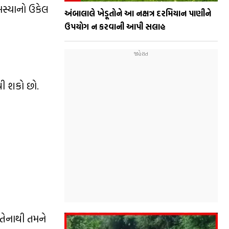
મસ્યાનો ઉકેલ
અંબાલાલે ખેડૂતોને આ નક્ષત્ર દરમિયાન પાણીને
ઉપયોગ ન કરવાની આપી સલાહ
વી શકો છો.
તેનાથી તમને