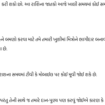
ાપ્ત કરી શકો છો. આ રાશિના જાતકો આજે ખાલી સમયમાં કોઈ સ
 બમણો કરવા માટે તમે તમારી ખુશીમાં મિત્રોને ભાગીદાર બના
 છે.
શના સમયમાં ટીવી કે મોબાઈલ પર કોઈ મૂવી જોઈ શકે છે.
ંતુ તેની સાથે જ તમારે દાન-પુણ્ય પણ કરવું જોઈએ કારણ કે 