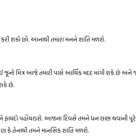
કરી શકો છો. આનાથી તમારા મનને શાંતિ મળશે.
ઈ જૂનો મિત્ર આજે તમારી પાસે આર્થિક મદદ માંગી શકે છે અને જો
કે છે.
 ફાયદો પહોંચાડશે. આજના દિવસે તમને ધન લાભ થવાની પૂરે
ારણ કે તેનાથી તમને માનસિક શાંતિ મળશે.