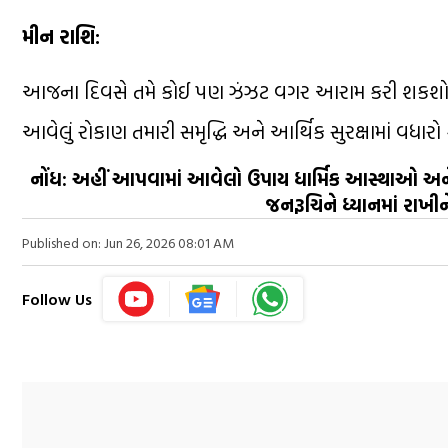
મીન રાશિ:
આજના દિવસે તમે કોઈ પણ ઝંઝટ વગર આરામ કરી શકશો. 
આવેલું રોકાણ તમારી સમૃદ્ધિ અને આર્થિક સુરક્ષામાં વધારો
નોંધ: અહીં આપવામાં આવેલો ઉપાય ધાર્મિક આસ્થાઓ અને 
જનરૂચિને ધ્યાનમાં રાખીન
Published on: Jun 26, 2026 08:01 AM
Follow Us