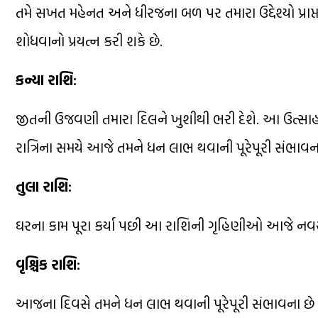
તમે સખત મહેનત અને ધીરજના બળ પર તમારા ઉદ્દેશ્યો પ્ર
શોધવાનો પ્રયત્ન કરી શકે છે.
કન્યા રાશિ:
જીતની ઉજવણી તમારા દિલને ખુશીથી ભરી દેશે. આ ઉત્સાહને
રાત્રિના સમયે આજે તમને ધન લાભ થવાની પૂરેપૂરી સંભાવના
તુલા રાશિ:
ઘરના કામ પૂરા કર્યા પછી આ રાશિની ગૃહિણીઓ આજે નવરા
વૃશ્ચિક રાશિ:
આજના દિવસે તમને ધન લાભ થવાની પૂરેપૂરી સંભાવના છે પર