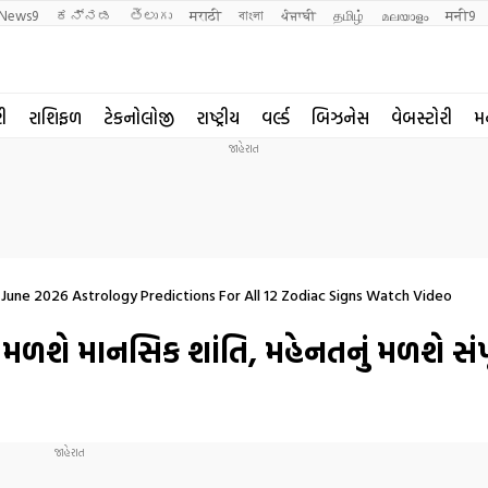
News9
ಕನ್ನಡ
తెలుగు
मराठी
বাংলা
ਪੰਜਾਬੀ
தமிழ்
മലയാളം
मनी9
રી
રાશિફળ
ટેકનોલોજી
રાષ્ટ્રીય
વર્લ્ડ
બિઝનેસ
વેબસ્ટોરી
મ
 June 2026 Astrology Predictions For All 12 Zodiac Signs Watch Video
મળશે માનસિક શાંતિ, મહેનતનું મળશે સંપ