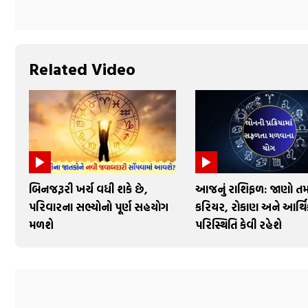
Related Video
બિનજરૂરી ખર્ચ વધી શકે છે,
આજનું રાશિફળ: જાણો તમા
પરિવારના સભ્યોનો પૂર્ણ સહયોગ
કરિયર, રોકાણ અને આર્થિ
મળશે
પરિસ્થિતિ કેવી રહેશે