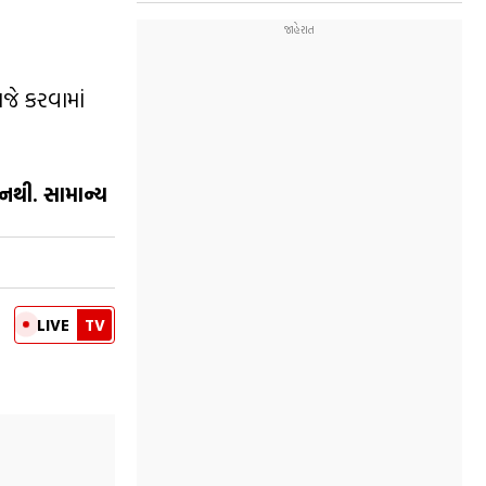
ે કરવામાં
નથી. સામાન્ય
LIVE
TV