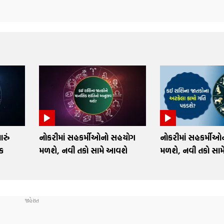
રું
નોકરીમાં સહકર્મીઓનો સહયોગ
નોકરીમાં સહકર્મી
ક
મળશે, નવી તકો સામે આવશે
મળશે, નવી તકો સા