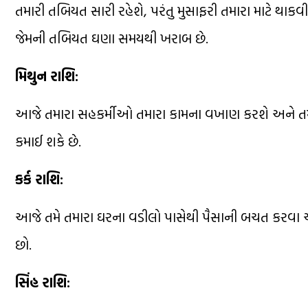
તમારી તબિયત સારી રહેશે, પરંતુ મુસાફરી તમારા માટે થાક
જેમની તબિયત ઘણા સમયથી ખરાબ છે.
મિથુન રાશિ:
આજે તમારા સહકર્મીઓ તમારા કામના વખાણ કરશે અને તમ
કમાઈ શકે છે.
કર્ક રાશિ:
આજે તમે તમારા ઘરના વડીલો પાસેથી પૈસાની બચત કરવા
છો.
સિંહ રાશિ: