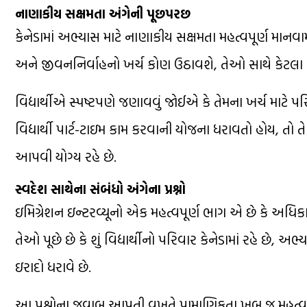
નાણાકીય સક્ષમતા અંગેની પૂછપરછ
કેનેડામાં અભ્યાસ માટે નાણાકીય સક્ષમતા મહત્વપૂર્ણ માનવ
અને જીવનનિર્વાહનો ખર્ચ કોણ ઉઠાવશે, તેઓ સાથે કેટલા ન
વિદ્યાર્થીએ સ્પષ્ટપણે જણાવવું જોઈએ કે તેમના ખર્ચ માટે
વિદ્યાર્થી પાર્ટ-ટાઇમ કામ કરવાની યોજના ધરાવતો હોય, તો 
આપવી યોગ્ય રહે છે.
સ્વદેશ સાથેના સંબંધો અંગેના પ્રશ્નો
ઇમિગ્રેશન ઇન્ટરવ્યૂનો એક મહત્વપૂર્ણ ભાગ એ છે કે અધિકા
તેઓ પૂછે છે કે શું વિદ્યાર્થીનો પરિવાર કેનેડામાં રહે છે, અ
ઇરાદો ધરાવે છે.
આ પ્રશ્નોના જવાબ આપતી વખતે પ્રામાણિકતા ખૂબ જ મહત્વપૂર