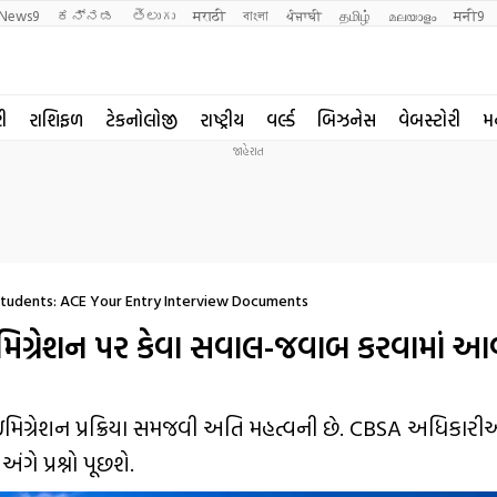
News9
ಕನ್ನಡ
తెలుగు
मराठी
বাংলা
ਪੰਜਾਬੀ
தமிழ்
മലയാളം
मनी9
રી
રાશિફળ
ટેકનોલોજી
રાષ્ટ્રીય
વર્લ્ડ
બિઝનેસ
વેબસ્ટોરી
મ
Students: ACE Your Entry Interview Documents
ઈમિગ્રેશન પર કેવા સવાલ-જવાબ કરવામાં આવ
ની ઇમિગ્રેશન પ્રક્રિયા સમજવી અતિ મહત્વની છે. CBSA અધિકાર
ે પ્રશ્નો પૂછશે.