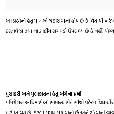
આ પ્રશ્નોનો હેતુ માત્ર એ ચકાસવાનો હોય છે કે વિદ્યાર્થી ખર
દસ્તાવેજો તથા નાણાકીય સગવડો ઉપલબ્ધ છે કે નહીં. યોગ
મુસાફરી અને મુલાકાતના હેતુ અંગેના પ્રશ્નો
ઇમિગ્રેશન અધિકારીઓ સામાન્ય રીતે સૌથી પહેલા વિદ્યાર્થીની મ
માટે આવ્યો છે, કેટલો સમય રોકાવાનો છે અને રહેવાની વ્યવ