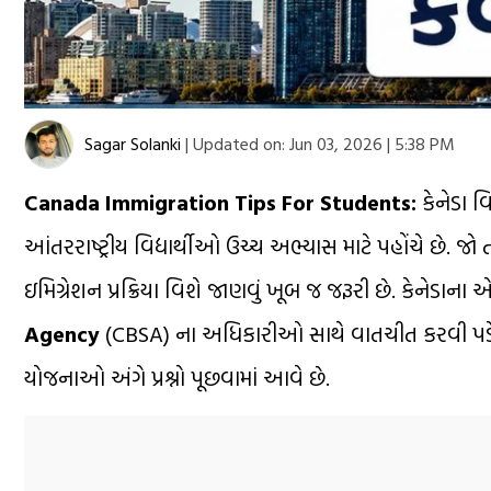
Sagar Solanki
|
Updated on:
Jun 03, 2026 | 5:38 PM
Canada Immigration Tips For Students:
કેનેડા વિ
આંતરરાષ્ટ્રીય વિદ્યાર્થીઓ ઉચ્ચ અભ્યાસ માટે પહોંચે છે. જો
ઇમિગ્રેશન પ્રક્રિયા વિશે જાણવું ખૂબ જ જરૂરી છે. કેનેડાના 
Agency
(CBSA) ના અધિકારીઓ સાથે વાતચીત કરવી પડે છ
યોજનાઓ અંગે પ્રશ્નો પૂછવામાં આવે છે.