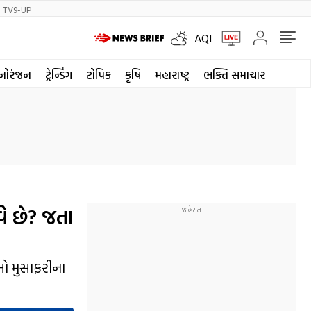
TV9-UP
AQI
નોરંજન
ટ્રેન્ડિંગ
ટોપિક
કૃષિ
મહારાષ્ટ્ર
ભક્તિ સમાચાર
ે છે? જતા
ીઓ મુસાફરીના