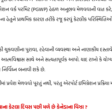
યુએશન વર્ક પરમિટ (PGWP) હેઠળ અનુભવ મેળવવાની વાત કરે, તો
ાના હેતુને પ્રાથમિક કારણ તરીકે રજૂ કરવું કેટલીક પરિસ્થિતિઓમા
 ફી ચુકવણીના પુરાવા, રહેવાની વ્યવસ્થા અને નાણાકીય દસ્તાવ
, આત્મવિશ્વાસ સાથે અને સત્યતાપૂર્વક આપો. યાદ રાખો કે યોગ્
ને નિર્વિઘ્ન બનાવી શકે છે.
માં પ્રવેશ મેળવવો પૂરતું નથી, પરંતુ એરપોર્ટ ઇમિગ્રેશન પ્રક્રિય
ના કેટલા દિવસ પછી મળે છે કેનેડાના વિઝા ?