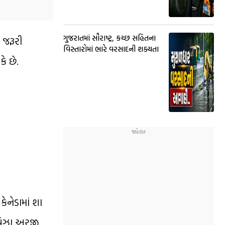
ગુજરાતમાં સૌરાષ્ટ્ર, કચ્છ સહિતના
 જરૂરી
વિસ્તારોમાં ભારે વરસાદની શક્યતા
ે છે.
કેનેડામાં શા
 વિઝા અરજી