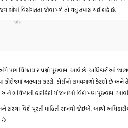
વાબોમાં વિસંગતતા જોવા મળે તો વધુ તપાસ થઈ શકે છે.
ંગે પણ વિગતવાર પ્રશ્નો પૂછવામાં આવે છે. અધિકારીઓ જાણવા 
ટી અથવા કોલેજમાં અભ્યાસ કરશે, કોર્સનો સમયગાળો કેટલો છે અને 
ાસ અને ભવિષ્યની કારકિર્દી યોજનાઓ વિશે પણ પૂછવામાં આવી 
સ અને સંસ્થા વિશે પૂરતી માહિતી રાખવી જોઈએ. આથી અધિકા
 છે.