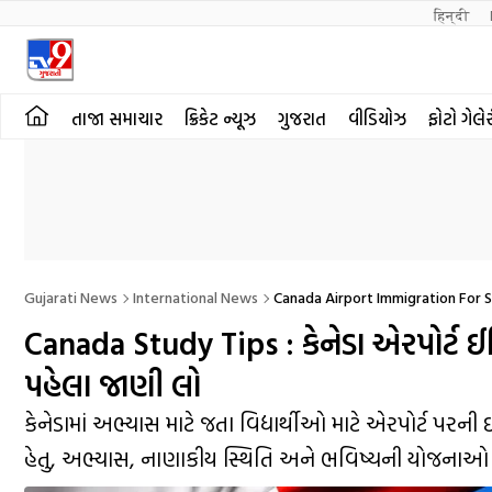
हिन्दी 
તાજા સમાચાર
ક્રિકેટ ન્યૂઝ
ગુજરાત
વીડિયોઝ
ફોટો ગેલે
Gujarati News
International News
Canada Airport Immigration For 
Canada Study Tips : કેનેડા એરપોર્ટ 
પહેલા જાણી લો
કેનેડામાં અભ્યાસ માટે જતા વિદ્યાર્થીઓ માટે એરપોર્ટ પર
હેતુ, અભ્યાસ, નાણાકીય સ્થિતિ અને ભવિષ્યની યોજનાઓ અંગ