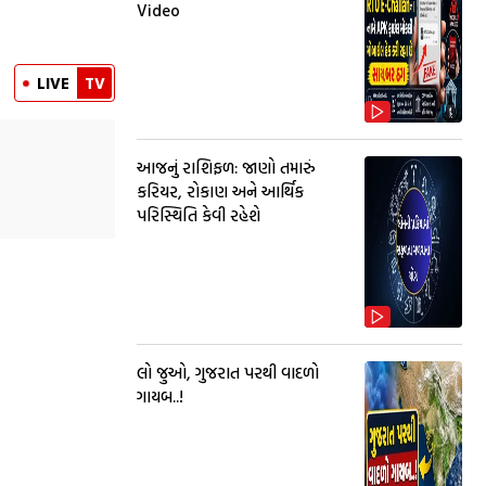
Video
LIVE
TV
આજનું રાશિફળ: જાણો તમારું
કરિયર, રોકાણ અને આર્થિક
પરિસ્થિતિ કેવી રહેશે
લો જુઓ, ગુજરાત પરથી વાદળો
ગાયબ..!