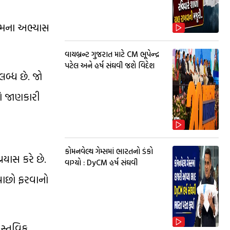
 તેમના અભ્યાસ
વાયબ્રન્ટ ગુજરાત માટે CM ભૂપેન્દ્ર
પટેલ અને હર્ષ સંઘવી જશે વિદેશ
લબ્ધ છે. જો
ગે જાણકારી
કોમનવેલ્થ ગેમ્સમાં ભારતનો ડંકો
રયાસ કરે છે.
વાગ્યો : DyCM હર્ષ સંઘવી
ં પાછો ફરવાનો
ાસ્તવિક