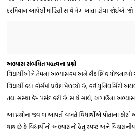
દરમિયાન આપેલી માહિતી સાથે મેળ ખાતા હોવા જોઈએ. જો જ
અભ્યાસ સંબંધિત મહત્વના પ્રશ્નો
વિદ્યાર્થીઓને તેમના અભ્યાસક્રમ અને શૈક્ષણિક યોજનાઓ અ
વિદ્યાર્થી કયા કોર્સમાં પ્રવેશ મેળવ્યો છે, કઈ યુનિવર્સિ
તથા સંસ્થા કેમ પસંદ કરી છે. સાથે સાથે, અગાઉના અભ્ય
આ પ્રશ્નોના જવાબ આપતી વખતે વિદ્યાર્થીએ પોતાના કોર્
થાય છે કે વિદ્યાર્થીનો અભ્યાસનો હેતુ સ્પષ્ટ અને વિશ્વસનીય