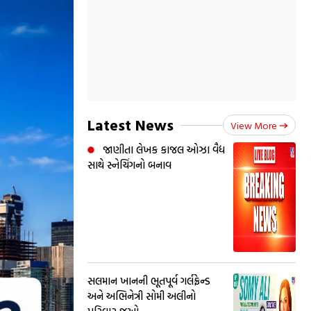
Latest News
View More
જાણીતા લેખક કાજલ ઓઝા વૈદ્ય
સાથે સ્નેચિંગનો બનાવ
સલમાન ખાનની ભૂતપૂર્વ ગર્લફ્રેન્ડ
અને અભિનેત્રી સોમી અલીનો