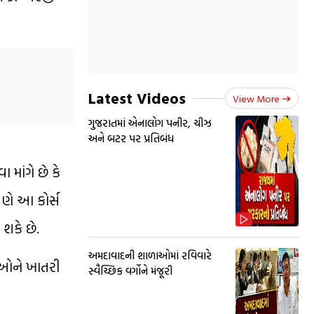
Latest Videos
View More
ગુજરાતમાં એનાલોગ પનીર, ચીઝ
અને બટર પર પ્રતિબંધ
માંગે છે કે
તેણે આ કોર્સ
શકે છે.
અમદાવાદની શાળાઓમાં રવિવારે
રીઓને ખાતરી
સ્વૈચ્છિક વર્ગોને મંજૂરી