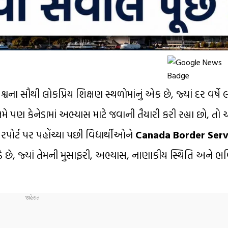
શ્વના સૌથી લોકપ્રિય શિક્ષણ સ્થળોમાંનું એક છે, જ્યાં દર વર્ષે
 તમે પણ કેનેડામાં અભ્યાસ માટે જવાની તૈયારી કરી રહ્યા છો, તો
એરપોર્ટ પર પહોંચ્યા પછી વિદ્યાર્થીઓને
Canada Border Serv
ે, જ્યાં તેમની મુસાફરી, અભ્યાસ, નાણાકીય સ્થિતિ અને ભવ