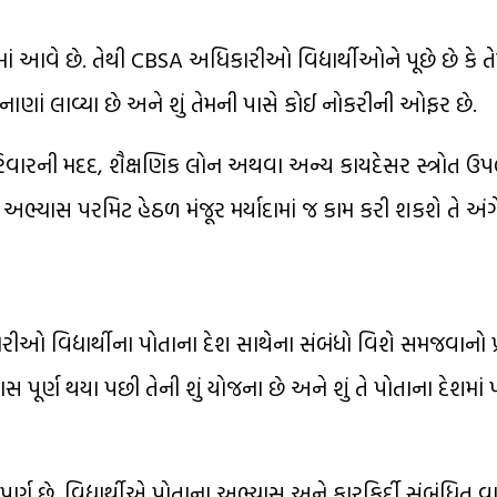
ામાં આવે છે. તેથી CBSA અધિકારીઓ વિદ્યાર્થીઓને પૂછે છે કે
ાણાં લાવ્યા છે અને શું તેમની પાસે કોઈ નોકરીની ઓફર છે.
 પરિવારની મદદ, શૈક્ષણિક લોન અથવા અન્ય કાયદેસર સ્ત્રોત ઉપ
તે અભ્યાસ પરમિટ હેઠળ મંજૂર મર્યાદામાં જ કામ કરી શકશે તે અં
રીઓ વિદ્યાર્થીના પોતાના દેશ સાથેના સંબંધો વિશે સમજવાનો પ્
ભ્યાસ પૂર્ણ થયા પછી તેની શું યોજના છે અને શું તે પોતાના દેશમા
્ણ છે. વિદ્યાર્થીએ પોતાના અભ્યાસ અને કારકિર્દી સંબંધિત વ