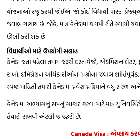
યોજનાઓ રજૂ કરવી જોઈએ. જો કોઈ વિદ્યાર્થી પોસ્ટ-ગ્રેજ્
જવાબ ગણાય છે. જોકે, માત્ર કેનેડામાં કાયમી રીતે સ્થાયી થવ
ઊભી કરી શકે છે.
વિદ્યાર્થીઓ માટે ઉપયોગી સલાહ
કેનેડા જતાં પહેલાં તમામ જરૂરી દસ્તાવેજો, એડમિશન લેટર,
રાખો. ઇમિગ્રેશન અધિકારીઓના પ્રશ્નોના જવાબ શાંતિપૂર્વક
સ્પષ્ટ માહિતી તમારી કેનેડામાં પ્રવેશ પ્રક્રિયાને વધુ સરળ અ
કેનેડામાં અભ્યાસનું સપનું સાકાર કરવા માટે માત્ર યુનિવર્સિટી
તૈયારી રાખવી એટલી જ જરૂરી છે.
Canada Visa : એપ્લાય કરવા