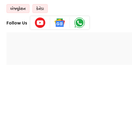
એજ્યુકેશન
કેનેડા
Follow Us