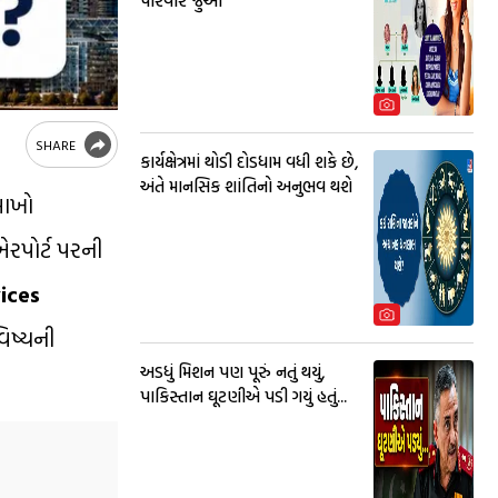
પરિવાર જુઓ
SHARE
કાર્યક્ષેત્રમાં થોડી દોડધામ વધી શકે છે,
અંતે માનસિક શાંતિનો અનુભવ થશે
 લાખો
 એરપોર્ટ પરની
ices
િષ્યની
અડધું મિશન પણ પૂરું નતું થયું,
પાકિસ્તાન ઘૂટણીએ પડી ગયું હતું...