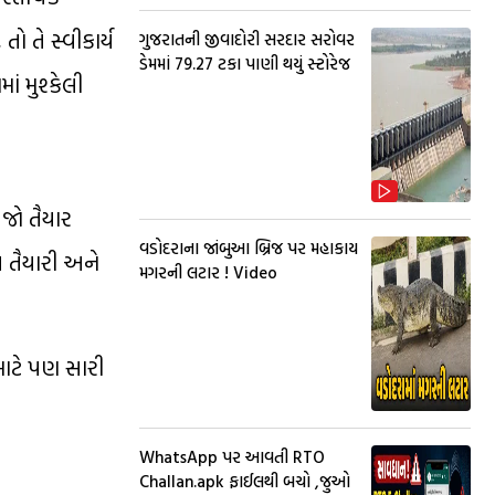
 તે સ્વીકાર્ય
ગુજરાતની જીવાદોરી સરદાર સરોવર
ડેમમાં 79.27 ટકા પાણી થયું સ્ટોરેજ
ં મુશ્કેલી
ેજો તૈયાર
વડોદરાના જાંબુઆ બ્રિજ પર મહાકાય
ય તૈયારી અને
મગરની લટાર ! Video
ા માટે પણ સારી
WhatsApp પર આવતી RTO
Challan.apk ફાઈલથી બચો ,જુઓ