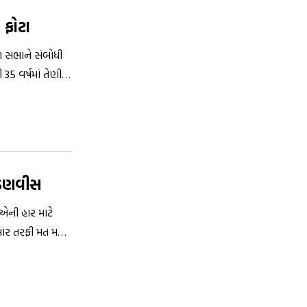
 ફોટા
ાળ સભાને સંબોધી
પ્રચાર કર્યો છે.
 ફડણવીસ
એની હાર માટે
વાર તરફી મત મળ્યા