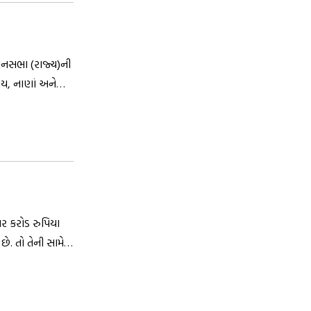
ધાનસભા (રાજ્ય)ની
મય, નાણાં અને
વવું પણ જરૂરી
ાર કરોડ રુપિયા
ે. તો તેની સામે