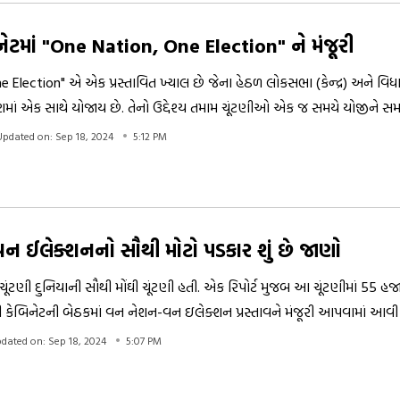
બિનેટમાં "One Nation, One Election" ને મંજૂરી
 Election" એ એક પ્રસ્તાવિત ખ્યાલ છે જેના હેઠળ લોકસભા (કેન્દ્ર) અને વિ
શમાં એક સાથે યોજાય છે. તેનો ઉદ્દેશ્ય તમામ ચૂંટણીઓ એક જ સમયે યોજીને સ
ી બચત કરવાનો છે. આ વચ્ચે કેટલાક સવાલો પણ ઉદભવે છે. જેનું સમાધાન લા
Updated on: Sep 18, 2024
5:12 PM
 ઈલેક્શનનો સૌથી મોટો પડકાર શું છે જાણો
ૂંટણી દુનિયાની સૌથી મોંઘી ચૂંટણી હતી. એક રિપોર્ટ મુજબ આ ચૂંટણીમાં 55 હજ
દી કેબિનેટની બેઠકમાં વન નેશન-વન ઇલેક્શન પ્રસ્તાવને મંજૂરી આપવામાં આવી છ
ેના વિશે વાત કરીશું.
dated on: Sep 18, 2024
5:07 PM