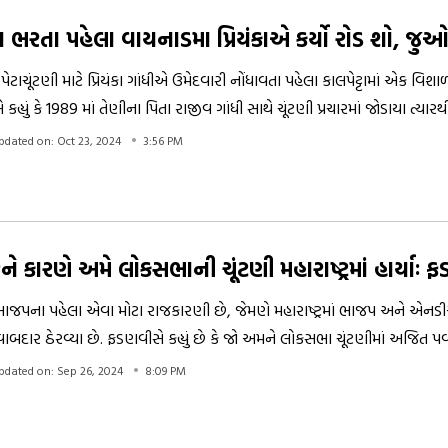
્ર ભરતા પહેલા વાયનાડમા પ્રિયંકાએ કર્યો રોડ શો, જુઓ
ાચૂંટણી માટે પ્રિયંકા ગાંધીએ ઉમેદવારી નોંધાવતા પહેલા કાલપેટ્ટામાં એક વિશ
ાંધી સાથે કામ કર્યું છે. તેમના ભાઈ રાહુલ ગાંધી અને પાર્ટીના અન્ય સાથીદારો માટે 
pdated on: Oct 23, 2024
3:56 PM
 કારણે અમે લોકસભાની ચૂંટણી મહારાષ્ટ્રમાં હાર્યાઃ
 ભાજપના પહેલા એવા મોટા રાજકારણી છે, જેમણે મહારાષ્ટ્રમાં ભાજપ અને એનડી
દાર ઠેરવ્યા છે. ફડણવીસે કહ્યું છે કે જો અમને લોકસભા ચૂંટણીમાં અજિત પ
્ટ્રમાં આટલી ખરાબ રીતે હાર્યા ના હોત.
pdated on: Sep 26, 2024
8:09 PM