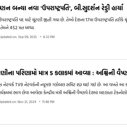
્ણન બન્યા નવા 'ઉપરાષ્ટ્રપતિ', બી.સુદર્શન રેડ્ડી હાર્યા
પરાષ્ટ્રપતિ પદ માટે ચૂંટણી જીતી ગયા છે. તેઓ દેશના 17મા ઉપરાષ્ટ્રપતિ તરીકે ચ
 તેમને 452 મત મળ્યા.
Updated on: Sep 09, 2025
8:32 PM
ણીના પરિણામો માત્ર 5 કલાકમાં આવ્યા : અશ્વિની વૈષ
ૂઝ નેટવર્ક TV9 નેટવર્કની ન્યૂઝ9 ગ્લોબલ સમિટ શરૂ થઈ ગઈ છે. આ વખતે આ કાર્ય
ર્યક્રમમાં ભાગ લેવા આવેલા કેન્દ્રીય મંત્રી અશ્વિની વૈષ્ણવે દેશમાં બદલાતા ટેક
 તેમણે જણાવ્યું કે ભારતમાં ચૂંટણીની દિશા અને સ્થિતિ કેવી રીતે બદલાઈ ગઈ છે
Updated on: Nov 21, 2024
11:48 PM