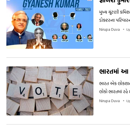
મુખ્ય ચૂંટણી કમિશ
ડોક્ટરના પરિવારનો
Nirupa Duva
Up
ભારતમાં આ 
ભારત એક લોકશાહી 
લોકો ભારતમાં રહ
Nirupa Duva
Up