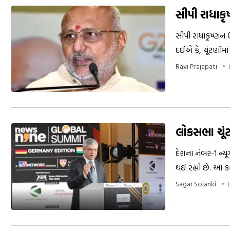
સીપી રાધાકૃષ
સીપી રાધાકૃષ્ણન ઉ
દઈએ કે, ચૂંટણીમાં
Ravi Prajapati
લોકસભા ચૂંટ
દેશના નંબર-1 ન્ય
થઈ રહ્યો છે. આ કા
વિશે વાત કરી હતી.
Sagar Solanki