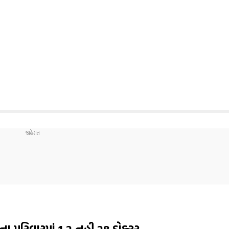
રના પરિવારમાં 1,2 નહી 28 ડોક્ટર