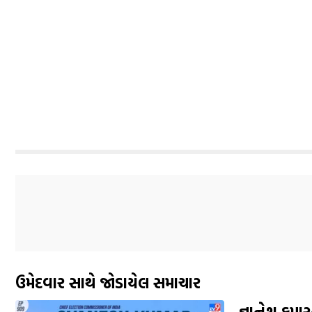
ઉમેદવાર સાથે જોડાયેલ સમાચાર
જ્ઞાનેશ કુમા