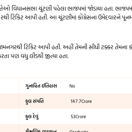
 તેઓ વિધાનસભા ચૂંટણી પહેલા ભાજપમાં જોડાયા હતા. ભાજપમા
ી ટિકિટ આપી હતી. આ ચૂંટણીમાં કોંગ્રેસના ઉમેદવારને પૂન
મનગરથી ટિકિટ આપી હતી. અહીં તેમની સીધી ટક્કર તેમના કૌ
કરતા પણ વધુ લીડથી જીત્યા હતા.
ગુનાહિત ઈતિહાસ
No
કુલ સંપતિ
₹ 147.7Crore
કુલ દેવું
₹ 53Crore
શૈક્ષણિક લાયકાત
Graduate