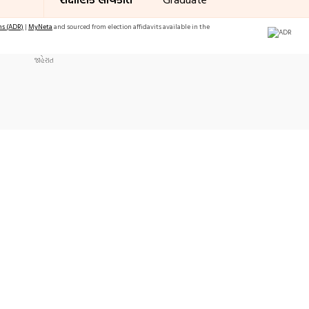
ms (ADR)
|
MyNeta
and sourced from election affidavits available in the