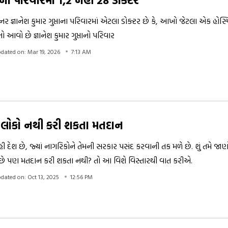
નર જ્ઞાનેશ કુમાર ગુપ્તાના પરિવારમાં એટલા ડોક્ટર છે કે, આખો જેટલા એક હોસ્
 આવો છે જ્ઞાનેશ કુમાર ગુપ્તાનો પરિવાર
dated on: Mar 19, 2026
7:13 AM
લોકો નથી કરી શકતા મતદાન
દેશ છે, જ્યાં નાગરિકોને તેમની સરકાર પસંદ કરવાની તક મળે છે. શું તમે જાણ
ે છે પણ મતદાન કરી શકતા નથી? તો આ વિશે વિસ્તારથી વાત કરીએ.
dated on: Oct 13, 2025
12:56 PM