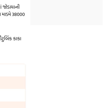
ં જોડાયાની
મ માડમે 38000
ટુબિંક કાકા