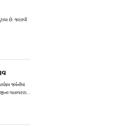
ૂંટાયા છે. જણાવી
્ણવ
ક્રમ જર્મનીમાં
નોલોજીના વાતાવરણ
.