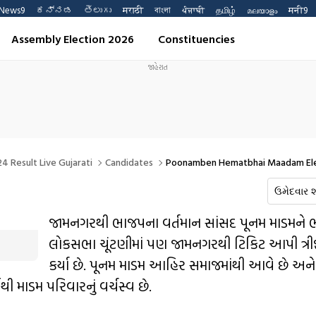
News9
ಕನ್ನಡ
తెలుగు
मराठी
বাংলা
ਪੰਜਾਬੀ
தமிழ்
മലയാളം
मनी9
Assembly Election 2026
Constituencies
4 Result Live Gujarati
Candidates
Poonamben Hematbhai Maadam Elec
જામનગરથી ભાજપના વર્તમાન સાંસદ પૂનમ માડમને
લોકસભા ચૂંટણીમાં પણ જામનગરથી ટિકિટ આપી ત્રી
કર્યા છે. પૂનમ માડમ આહિર સમાજમાંથી આવે છે અને 
ી માડમ પરિવારનું વર્ચસ્વ છે.