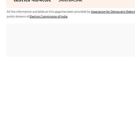
All the information available on this page has been provided by
Association for Democratic Refor
public domain of
Election Commission of India