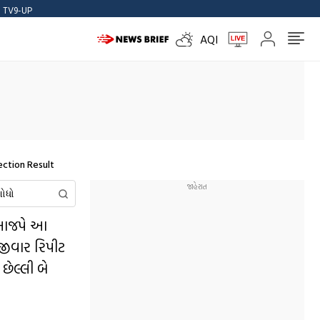
TV9-UP
AQI
tion Result
 ભાજપે આ
જીવાર રિપીટ
છેલ્લી બે