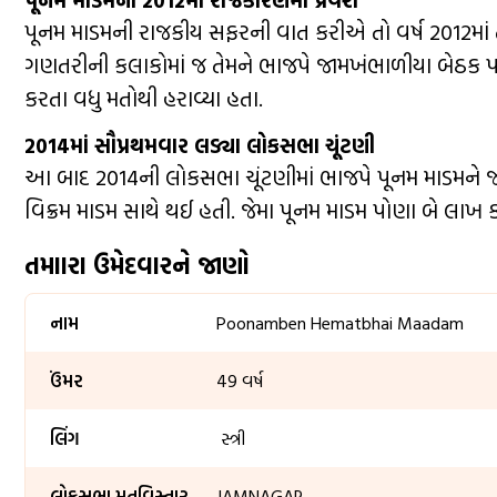
પૂનમ માડમનો 2012માં રાજકારણમાં પ્રવેશ
પૂનમ માડમની રાજકીય સફરની વાત કરીએ તો વર્ષ 2012માં
ગણતરીની કલાકોમાં જ તેમને ભાજપે જામખંભાળીયા બેઠક પરથ
કરતા વધુ મતોથી હરાવ્યા હતા.
2014માં સૌપ્રથમવાર લડ્યા લોકસભા ચૂંટણી
આ બાદ 2014ની લોકસભા ચૂંટણીમાં ભાજપે પૂનમ માડમને જા
વિક્રમ માડમ સાથે થઈ હતી. જેમા પૂનમ માડમ પોણા બે લાખ 
તમાારા ઉમેદવારને જાણો
નામ
Poonamben Hematbhai Maadam
ઉંમર
49 વર્ષ
લિંગ
સ્ત્રી
લોકસભા મતવિસ્તાર
JAMNAGAR