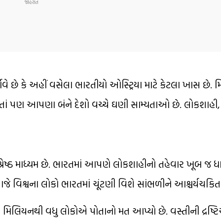
વે છે કે અહીં વસેલા ભારતીયો ઓસ્ટ્રિયા માટે કેટલા ખાસ છે. મ
તાં પણ આપણા બંને દેશો વચ્ચે ઘણી સામ્યતાઓ છે. લોકશાહી, સ
 શ્રેષ્ઠ માધ્યમ છે. ભારતમાં આપણે લોકશાહીનો તહેવાર ખૂબ જ ધ
આજે વિશ્વના લોકો ભારતમાં ચૂંટણી વિશે સાંભળીને આશ્ચર્યચકિત 
50 મિલિયનથી વધુ લોકોએ પોતાનો મત આપ્યો છે. વસ્તીની દ્રષ