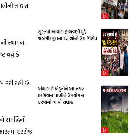
શાહીની તાકાત
સુરતમાં આવાસ ફાળવણી મુદ્દે
જહાંગીરપુરાના રહીશોનો ઉગ્ર વિરોધ
ીની સ્થાપના
ટ થયું કે
મ કરી રહી છે.
અંબાલાલે ખેડૂતોને આ નક્ષત્ર
દરમિયાન પાણીને ઉપયોગ ન
કરવાની આપી સલાહ
ે સમૃદ્ધિની
 ભારતમાં દરરોજ