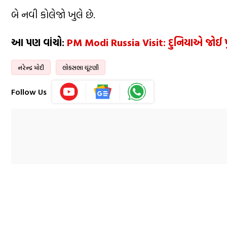
બે નવી કોલેજો ખુલે છે.
આ પણ વાંચો:
PM Modi Russia Visit: દુનિયાએ જોઈ પ
નરેન્દ્ર મોદી
લોકસભા ચૂંટણી
Follow Us