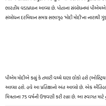
ભારતીય વડાપ્રધાન આવ્યા છે. પોતાના સંબોધનમાં પીએમએ સ્પષ
સંબોધન દરમિયાન સમગ્ર સભાગૃહ ‘મોદી મોદી’ના નારાથી ગુંજી 
પીએમ મોદીએ કહ્યું કે તમારી વચ્ચે ઘણા લોકો હશે (ઓસ્ટ્રિ
આવ્યા હશે. હવે આ પ્રતિક્ષાનો અંત આવ્યો છે. એક ઐતિ
મિત્રતાના 75 વર્ષની ઉજવણી કરી રહ્યા છે. આ સ્વાગત માટે હ