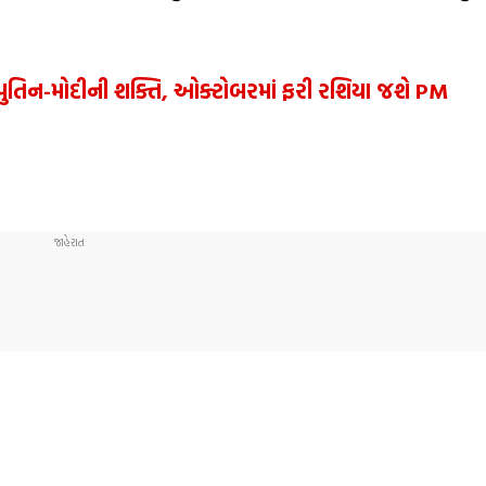
ુતિન-મોદીની શક્તિ, ઓક્ટોબરમાં ફરી રશિયા જશે PM