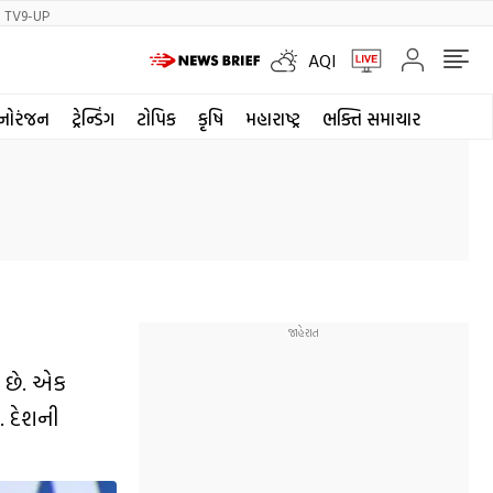
TV9-UP
AQI
નોરંજન
ટ્રેન્ડિંગ
ટોપિક
કૃષિ
મહારાષ્ટ્ર
ભક્તિ સમાચાર
ત છે. એક
. દેશની