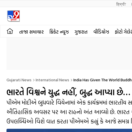
हिन्दी 
તાજા સમાચાર
ક્રિકેટ ન્યૂઝ
ગુજરાત
વીડિયોઝ
ફોટો ગેલે
Gujarati News
International News
India Has Given The World Budd
ભારતે વિશ્વને યુદ્ધ નહીં, બુદ્ધ આપ્યા છ
પીએમ મોદીએ બુધવારે વિયેનામાં એક કાર્યક્રમમાં ભારતીય સમુ
ઐતિહાસિક અવસર પર આ રાહનો અંત આવ્યો છે. ભારત અને ઓસ
ઉપલબ્ધિઓ વિશે વાત કરતા પીએમએ કહ્યું કે આજે સમગ્ર વિશ