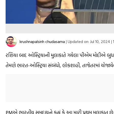
krushnapalsinh chudasama
|
Updated on:
Jul 10, 2024 |
રશિયા બાદ ઓસ્ટ્રિયાની મુલાકાતે ગયેલા પીએમ મોદીએ બુધવાર
તેમણે ભારત-ઓસ્ટ્રિયા સંબંધો, લોકશાહી, તાજેતરમાં યોજાય
PMએ ભારતીય સમુદાયને કહ્યું કે આ મારી પ્રથમ મુલાકાત છે. હ