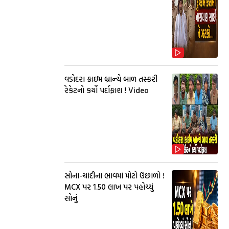
વડોદરા ક્રાઇમ બ્રાન્ચે બાળ તસ્કરી
રેકેટનો કર્યો પર્દાફાશ ! Video
સોના-ચાંદીના ભાવમાં મોટો ઉછાળો !
MCX પર ₹1.50 લાખ પર પહોચ્યું
સોનું