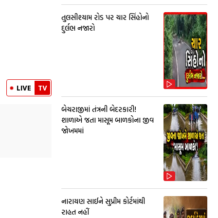
તુલસીશ્યામ રોડ પર ચાર સિંહોનો
દુર્લભ નજારો
LIVE
TV
બેચરાજીમાં તંત્રની બેદરકારી!
શાળાએ જતા માસૂમ બાળકોના જીવ
જોખમમાં
નારાયણ સાઈને સુપ્રીમ કોર્ટમાંથી
રાહત નહીં