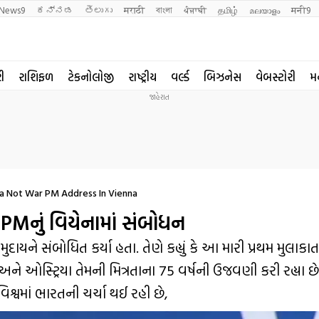
News9
ಕನ್ನಡ
తెలుగు
मराठी
বাংলা
ਪੰਜਾਬੀ
தமிழ்
മലയാളം
मनी9
રી
રાશિફળ
ટેકનોલોજી
રાષ્ટ્રીય
વર્લ્ડ
બિઝનેસ
વેબસ્ટોરી
મ
ha Not War PM Address In Vienna
ે… PMનું વિયેનામાં સંબોધન
દાયને સંબોધિત કર્યા હતા. તેણે કહ્યું કે આ મારી પ્રથમ મુલાકા
્ટ્રિયા તેમની મિત્રતાના 75 વર્ષની ઉજવણી કરી રહ્યા છે
્વમાં ભારતની ચર્ચા થઈ રહી છે,