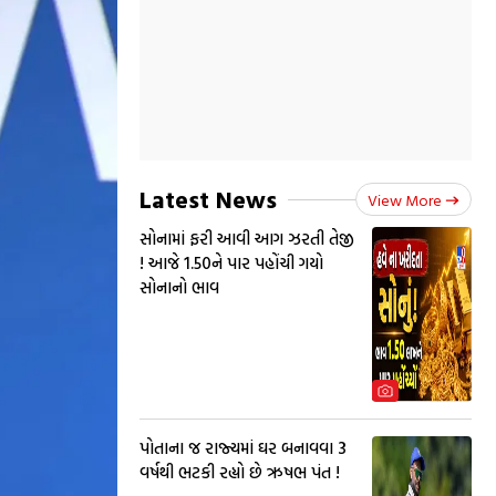
Latest News
View More
સોનામાં ફરી આવી આગ ઝરતી તેજી
! આજે 1.50ને પાર પહોંચી ગયો
સોનાનો ભાવ
પોતાના જ રાજ્યમાં ઘર બનાવવા 3
વર્ષથી ભટકી રહ્યો છે ઋષભ પંત !