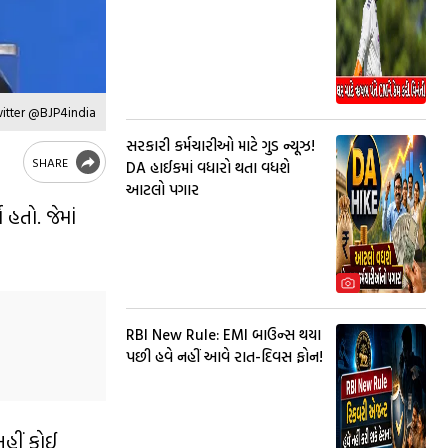
witter @BJP4india
સરકારી કર્મચારીઓ માટે ગુડ ન્યૂઝ!
SHARE
DA હાઈકમાં વધારો થતા વધશે
આટલો પગાર
હતો. જેમાં
RBI New Rule: EMI બાઉન્સ થયા
પછી હવે નહીં આવે રાત-દિવસ ફોન!
અહીં કોઈ