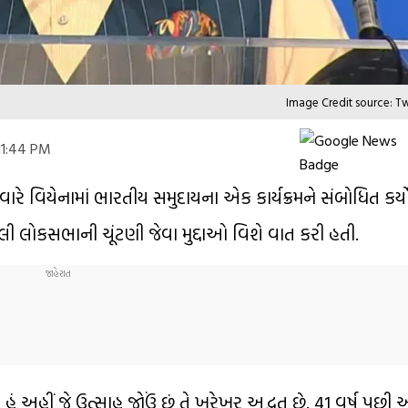
Image Credit source: T
 11:44 PM
ે વિયેનામાં ભારતીય સમુદાયના એક કાર્યક્રમને સંબોધિત કર્યો 
ેલી લોકસભાની ચૂંટણી જેવા મુદ્દાઓ વિશે વાત કરી હતી.
ું અહીં જે ઉત્સાહ જોઉં છું તે ખરેખર અદ્ભુત છે. 41 વર્ષ પછી 