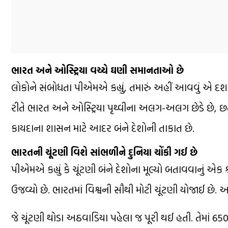
ભારત અને ઓસ્ટ્રિયા વચ્ચે ઘણી સમાનતાઓ છે
લોકોને સંબોધતા પીએમએ કહ્યું, તમારું અહીં આવવું એ દર્શા
રીતે ભારત અને ઓસ્ટ્રિયા પૃથ્વીના અલગ-અલગ છેડે છે, છ
કાયદાના શાસન માટે આદર બંને દેશોની તાકાત છે.
ભારતની ચૂંટણી વિશે સાંભળીને દુનિયા ચોંકી ગઈ છે
પીએમએ કહ્યું કે ચૂંટણી બંને દેશોના મૂલ્યો બતાવવાનું એક
ઉજવ્યો છે. ભારતમાં વિશ્વની સૌથી મોટી ચૂંટણી યોજાઈ છે. 
જે ચૂંટણી થોડા અઠવાડિયા પહેલા જ પૂરી થઈ હતી. તેમાં 6