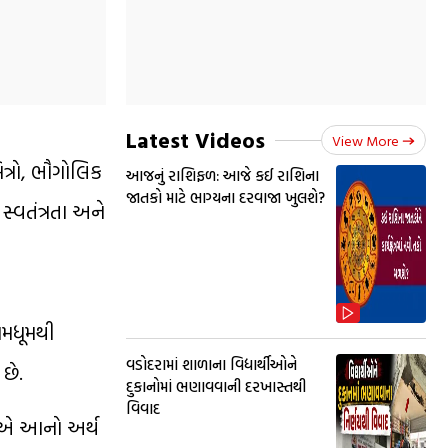
Latest Videos
View More
િત્રો, ભૌગોલિક
આજનું રાશિફળ: આજે કઈ રાશિના
જાતકો માટે ભાગ્યના દરવાજા ખુલશે?
્વતંત્રતા અને
ામધૂમથી
વડોદરામાં શાળાના વિદ્યાર્થીઓને
છે.
દુકાનોમાં ભણાવવાની દરખાસ્તથી
વિવાદ
્ટિએ આનો અર્થ