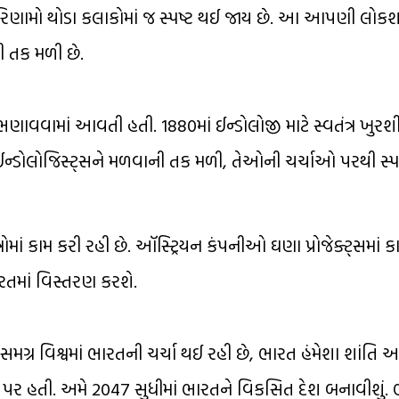
પરિણામો થોડા કલાકોમાં જ સ્પષ્ટ થઈ જાય છે. આ આપણી લોક
ી તક મળી છે.
 ભણાવવામાં આવતી હતી. 1880માં ઈન્ડોલોજી માટે સ્વતંત્ર ખુરશ
ઠિત ઈન્ડોલોજિસ્ટ્સને મળવાની તક મળી, તેઓની ચર્ચાઓ પરથી સ્પષ્
ાં કામ કરી રહી છે. ઑસ્ટ્રિયન કંપનીઓ ઘણા પ્રોજેક્ટ્સમાં કા
તમાં વિસ્તરણ કરશે.
્ર વિશ્વમાં ભારતની ચર્ચા થઈ રહી છે, ભારત હંમેશા શાંતિ અન
બર પર હતી. અમે 2047 સુધીમાં ભારતને વિકસિત દેશ બનાવીશું.