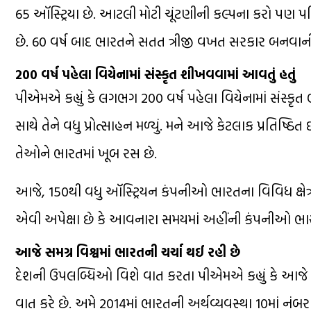
65 ઑસ્ટ્રિયા છે. આટલી મોટી ચૂંટણીની કલ્પના કરો પણ 
છે. 60 વર્ષ બાદ ભારતને સતત ત્રીજી વખત સરકાર બનવાન
200 વર્ષ પહેલા વિયેનામાં સંસ્કૃત શીખવવામાં આવતું હતું
પીએમએ કહ્યું કે લગભગ 200 વર્ષ પહેલા વિયેનામાં સંસ્કૃત
સાથે તેને વધુ પ્રોત્સાહન મળ્યું. મને આજે કેટલાક પ્રતિષ્
તેઓને ભારતમાં ખૂબ રસ છે.
આજે, 150થી વધુ ઑસ્ટ્રિયન કંપનીઓ ભારતના વિવિધ ક્ષેત્રોમ
એવી અપેક્ષા છે કે આવનારા સમયમાં અહીંની કંપનીઓ ભાર
આજે સમગ્ર વિશ્વમાં ભારતની ચર્ચા થઈ રહી છે
દેશની ઉપલબ્ધિઓ વિશે વાત કરતા પીએમએ કહ્યું કે આજે સમગ
વાત કરે છે. અમે 2014માં ભારતની અર્થવ્યવસ્થા 10માં નં