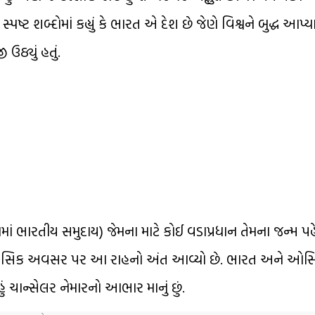
્ટ શબ્દોમાં કહ્યું કે ભારત એ દેશ છે જેણે વિશ્વને બુદ્ધ આપ્
ઉઠ્યું હતું.
યામાં ભારતીય સમુદાય) જેમના માટે કોઈ વડાપ્રધાન તેમના જન્મ પ
હાસિક અવસર પર આ રાહનો અંત આવ્યો છે. ભારત અને ઓસ્ટ્ર
ું ચાન્સેલર નેમારનો આભાર માનું છું.