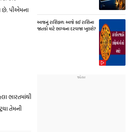
યા છે. પીએમના
આજનું રાશિફળ: આજે કઈ રાશિના
જાતકો માટે ભાગ્યના દરવાજા ખુલશે?
હેલા ભારતમાંથી
િયા તેમની