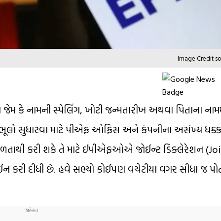
Image Credit so
લો જેમ કે નામની સ્પેલિંગ, ખોટી જન્મતારીખ અથવા પિતાના નામ
ૂલો સુધારવા માટે પીએફ ઓફિસ અને કંપનીના અસંખ્ય ધક્ક
 સરળતાથી કરી શકે તે માટે ઈપીએફઓએ જોઈન્ટ ડિક્લેરેશન (Jo
કરી દીધી છે. હવે સભ્યો કોઈપણ વચેટીયા વગર સીધા જ પો