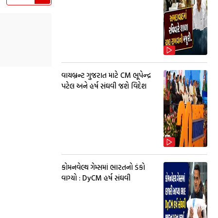
વાયબ્રન્ટ ગુજરાત માટે CM ભૂપેન્દ્ર
પટેલ અને હર્ષ સંઘવી જશે વિદેશ
કોમનવેલ્થ ગેમ્સમાં ભારતનો ડંકો
વાગ્યો : DyCM હર્ષ સંઘવી