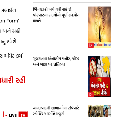
ં ઓનલાઈન
બિનજરૂરી ખર્ચ વધી શકે છે,
પરિવારના સભ્યોનો પૂર્ણ સહયોગ
on Form’
મળશે
કા અને સહી
ું રહેશે.
સબમિટ કર્યા
ગુજરાતમાં એનાલોગ પનીર, ચીઝ
અને બટર પર પ્રતિબંધ
ધારી રહી
અમદાવાદની શાળાઓમાં રવિવારે
સ્વૈચ્છિક વર્ગોને મંજૂરી
LIVE
TV