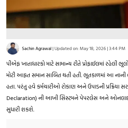
Sachin Agrawal
|
Updated on:
May 18, 2026 | 3:44 PM
પીએફ ખાતાધારકો માટે સામાન્ય રીતે પ્રોફાઈલમાં રહેલી ભૂ
મોટી આફત સમાન સાબિત થતી હતી. ભૂતકાળમાં આ નાની ભ
હતા. પરંતુ હવે કર્મચારીઓ રોકાણ અને ઉપાડની પ્રક્રિયા
Declaration) ની આખી સિસ્ટમને પેપરલેસ અને ઓનલાઈન 
સુધારી શકશે.