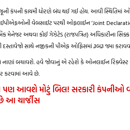
 જૂની કંપની કાયમી ધોરણે બંધ થઈ ગઈ હોય. આવી સ્થિતિમા
રીએ ઈપીએફઓની વેબસાઈટ પરથી ઓફલાઈન ‘Joint Declarati
બેંક મેનેજર અથવા કોઈ ગેઝેટેડ (રાજપત્રિત) અધિકારીના સિક્
ૂરી દસ્તાવેજો સાથે નજીકની પીએફ ઓફિસમાં રૂબરૂ જમા કરાવવાન
ણાં બચાવશે. હવે જોવાનું એ રહેશે કે ઓનલાઈન રિક્વેસ્ટ 
 કરવામાં આવે છે.
તો પણ આવશે મોટું બિલ! સરકારી કંપનીઓ વ
છે આ ચાર્જીસ