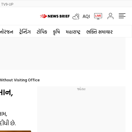
TV9-UP
AQI
નોરંજન
ટ્રેન્ડિંગ
ટોપિક
કૃષિ
મહારાષ્ટ્ર
ભક્તિ સમાચાર
ithout Visiting Office
સાન,
ામ,
ીધી છે.