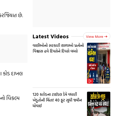
ફરજિયાત છે.
Latest Videos
View More
વાલીઓનો સરકારી શાળાઓ પ્રત્યેનો
વિશ્વાસ હવે દિવસેને દિવસે વધ્યો
ચા કોડ દાખલ
₹120 કરોડના ટાઈડલ ડેમે વધારી
 નો વિકલ્પ
ખેડૂતોની ચિંતા! 40 ફૂટ સુધી જમીન
ધોવાઈ