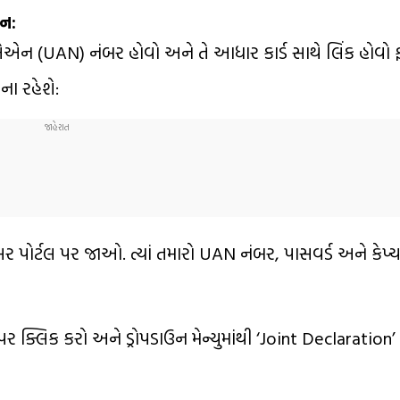
ાન:
એન (UAN) નંબર હોવો અને તે આધાર કાર્ડ સાથે લિંક હોવો 
ા રહેશે:
બર પોર્ટલ પર જાઓ. ત્યાં તમારો UAN નંબર, પાસવર્ડ અને કેપ્
પર ક્લિક કરો અને ડ્રોપડાઉન મેન્યુમાંથી ‘Joint Declaration’