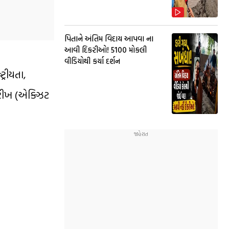
પિતાને અંતિમ વિદાય આપવા ના
આવી દિકરીઓ! 5100 મોકલી
વીડિયોથી કર્યા દર્શન
્રીયતા,
ારીખ (એક્ઝિટ