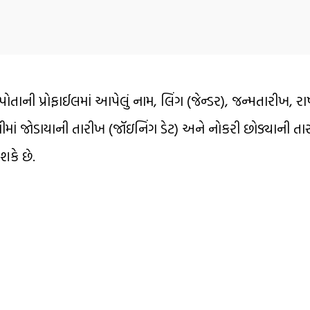
ી પ્રોફાઈલમાં આપેલું નામ, લિંગ (જેન્ડર), જન્મતારીખ, રાષ્ટ
નીમાં જોડાયાની તારીખ (જૉઇનિંગ ડેટ) અને નોકરી છોડ્યાની ત
કે છે.