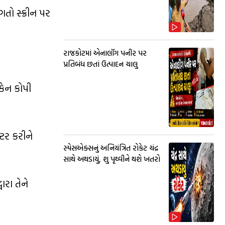
તો સ્ક્રીન પર
રાજકોટમાં એનાલૉગ પનીર પર
પ્રતિબંધ છતાં ઉત્પાદન ચાલુ
્કેન કોપી
ટર કરીને
સ્પેસએક્સનું અનિયંત્રિત રોકેટ ચંદ્ર
સાથે અથડાયું, શુ પૃથ્વીને થશે ખતરો
ારા તેને