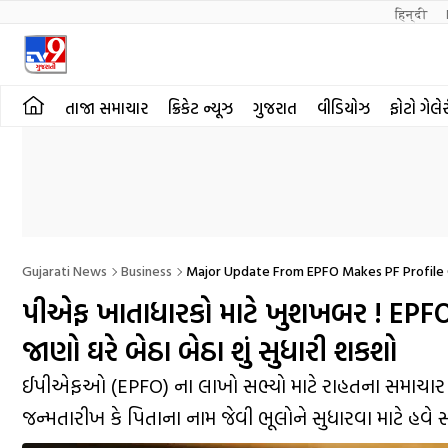
हिन्दी 
તાજા સમાચાર
ક્રિકેટ ન્યૂઝ
ગુજરાત
વીડિયોઝ
ફોટો ગેલે
Gujarati News
Business
Major Update From EPFO Makes PF Profile 
પીએફ ખાતાધારકો માટે ખુશખબર ! EPFO એ 
જાણો ઘરે બેઠા બેઠા શું સુધારી શકશો
ઈપીએફઓ (EPFO) ના લાખો સભ્યો માટે રાહતના સમાચાર આ
જન્મતારીખ કે પિતાના નામ જેવી ભૂલોને સુધારવા માટે હવે 