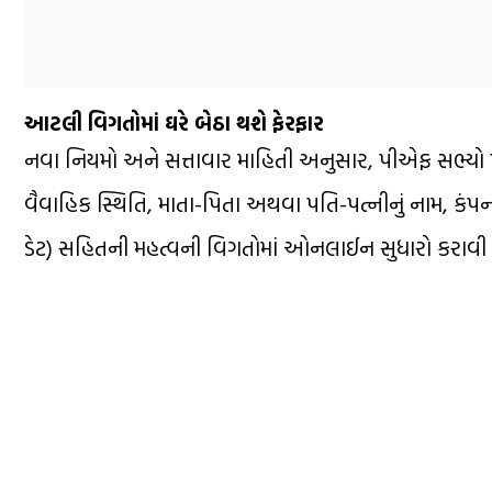
આટલી વિગતોમાં ઘરે બેઠા થશે ફેરફાર
નવા નિયમો અને સત્તાવાર માહિતી અનુસાર, પીએફ સભ્યો પોતાન
વૈવાહિક સ્થિતિ, માતા-પિતા અથવા પતિ-પત્નીનું નામ, કંપ
ડેટ) સહિતની મહત્વની વિગતોમાં ઓનલાઈન સુધારો કરાવી શ