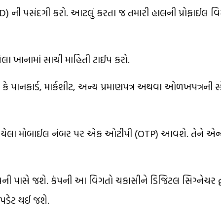
D) ની પસંદગી કરો. આટલું કરતા જ તમારી હાલની પ્રોફાઈલ વિગ
આપેલા ખાનામાં સાચી માહિતી ટાઈપ કરો.
ા કે પાનકાર્ડ, માર્કશીટ, અન્ય પ્રમાણપત્ર અથવા ઓળખપત્રની સ
ંક થયેલા મોબાઈલ નંબર પર એક ઓટીપી (OTP) આવશે. તેને એન્
ંપની પાસે જશે. કંપની આ વિગતો ચકાસીને ડિજિટલ સિગ્નેચર દ્વ
પડેટ થઈ જશે.