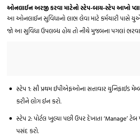
ઓનલાઈન અરજી કરવા માટેનો સ્ટેપ-બાય-સ્ટેપ આખો પ્લ
આ ઓનલાઈન સુવિધાનો લાભ લેવા માટે કર્મચારી પાસે યુએ
જો આ સુવિધા ઉપલબ્ધ હોય તો નીચે મુજબના પગલાં ભરવાન
સ્ટેપ 1: સૌ પ્રથમ ઈપીએફઓના સત્તાવાર યુનિફાઈડ મેમ્
કરીને લોગ ઈન કરો.
સ્ટેપ 2: પોર્ટલ ખુલ્યા પછી ઉપર દેખાતા ‘Manage’ ટેબ 
પસંદ કરો.