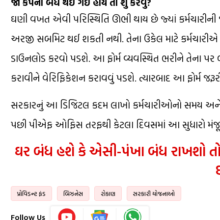
જો કંપની બંધ થઈ ગઈ હોય તો શું કરવું?
ઘણી વખત એવી પરિસ્થિતિ ઊભી થાય છે જ્યાં કર્મચારીની
અરજી સબમિટ થઈ શકતી નથી. તેના ઉકેલ માટે કર્મચા
ડાઉનલોડ કરવો પડશે. આ ફોર્મ વ્યવસ્થિત ભરીને તેના પર 
કરાવીને વેરિફિકેશન કરાવવું પડશે. ત્યારબાદ આ ફોર્મ જર
સરકારનું આ ડિજિટલ કદમ લાખો કર્મચારીઓનો સમય અને ના
પછી પીએફ ઓફિસ તરફથી કેટલા દિવસમાં આ સુધારો મંજૂર
ઘર બંધ હશે કે એસી-પંખા બંધ રાખશો 
પ્રોવિડન્ટ ફંડ
બિઝનેસ
રોકાણ
સરકારી યોજનાઓ
Follow Us