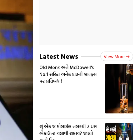
Latest News
View More
Old Monk અને McDowell's
No.1 સહિત અનેક દારૂની બ્રાન્ડ્સ
પર પ્રતિબંધ !
શું એક જ મોબાઈલ નંબરથી 2 UPI
એકાઉન્ટ ચલાવી શકાય? જાણો