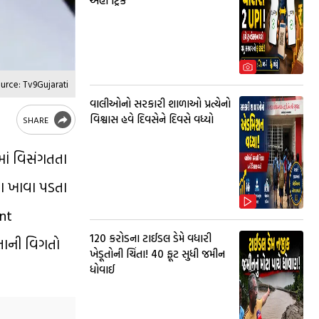
અહીં ટ્રિક
urce: Tv9Gujarati
વાલીઓનો સરકારી શાળાઓ પ્રત્યેનો
વિશ્વાસ હવે દિવસેને દિવસે વધ્યો
SHARE
માં વિસંગતતા
ા ખાવા પડતા
int
₹120 કરોડના ટાઈડલ ડેમે વધારી
તાની વિગતો
ખેડૂતોની ચિંતા! 40 ફૂટ સુધી જમીન
ધોવાઈ