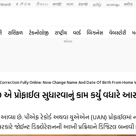
News9
ಕನ್ನಡ
తెలుగు
मराठी
বাংলা
ਪੰਜਾਬੀ
தமிழ்
മലയാളം
मनी9
રી
રાશિફળ
ટેકનોલોજી
રાષ્ટ્રીય
વર્લ્ડ
બિઝનેસ
વેબસ્ટોરી
મ
Correction Fully Online: Now Change Name And Date Of Birth From Home W
પ્રોફાઈલ સુધારવાનું કામ કર્યું વધારે આ
વ્યા છે. પીએફ રેકોર્ડ અથવા યુએએન (UAN) પ્રોફાઈલમાં ન
સરકારે જોઈન્ટ ડિક્લેરેશનની આખી પ્રક્રિયાને ડિજિટલ બનાવી દ