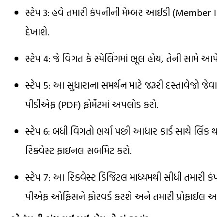
સ્ટેપ 3: હવે તમારી કંપનીની મેમ્બર આઈડી (Member I
દેખાશે.
સ્ટેપ 4: જે વિગત કે સ્પેલિંગમાં ભૂલ હોય, તેની સામે 
સ્ટેપ 5: આ સુધારાના સમર્થન માટે જરૂરી દસ્તાવેજો જેવ
પીડીએફ (PDF) ફોર્મેટમાં અપલોડ કરો.
સ્ટેપ 6: બધી વિગતો ભર્યા પછી આધાર કાર્ડ સાથે લિ
રિક્વેસ્ટ ફાઇનલ સબમિટ કરો.
સ્ટેપ 7: આ રિક્વેસ્ટ ડિજિટલ માધ્યમથી સીધી તમારી ક
પીએફ ઓફિસને ફોરવર્ડ કરશે અને તમારી પ્રોફાઈલ અ