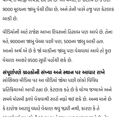
₹9000 મૂલ્યના જાંબુ વેચી દીધા છે, અને તેની પાસે હજુ પણ કેટલાક
બાકી છે.
વીડિયોની અંતે રાજેશ આખા દિવસનો હિસાબ પણ આપે છે. તેના
મતે, ₹9000ના જાંબુ વેચ્યા પછી પણ, ₹500ના જાંબુ બાકી હતા.
આનો અર્થ એ છે કે જો બાકીના જાંબુ પણ વેચવામાં આવે તો કુલ
વેચાણ આશરે ₹9500 સુધી પહોંચી શકે છે.
સંપૂર્ણપણે ગ્રાહકોની સંખ્યા અને સ્થાન પર આધાર રાખે
સોશિયલ મીડિયા પર આ વીડિયો જોયા પછી લોકો વિવિધ
પ્રતિક્રિયાઓ આપી રહ્યા છે. કેટલાક કહે છે કે યોગ્ય જગ્યાએ અને
સમયે મોસમી ફળો વેચવાથી સારો નફો થઈ શકે છે. અન્ય માને છે
કે દરરોજ આટલું વધારે વેચાણ થવું જરૂરી નથી, કારણ કે તે