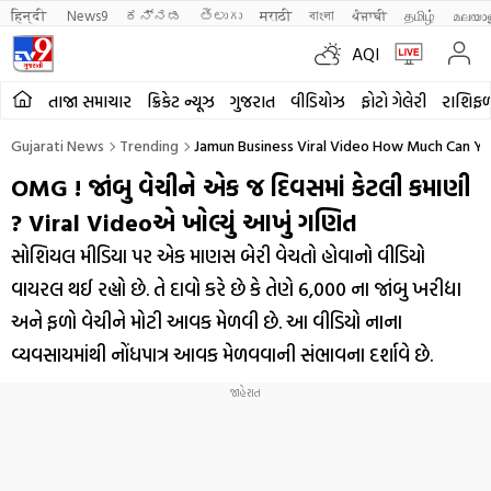
हिन्दी 
News9
ಕನ್ನಡ
తెలుగు
मराठी
বাংলা
ਪੰਜਾਬੀ
தமிழ்
മലയാ
AQI
તાજા સમાચાર
ક્રિકેટ ન્યૂઝ
ગુજરાત
વીડિયોઝ
ફોટો ગેલેરી
રાશિફ
Gujarati News
Trending
Jamun Business Viral Video How Much Can You 
OMG ! જાંબુ વેચીને એક જ દિવસમાં કેટલી કમાણી
? Viral Videoએ ખોલ્યું આખું ગણિત
સોશિયલ મીડિયા પર એક માણસ બેરી વેચતો હોવાનો વીડિયો
વાયરલ થઈ રહ્યો છે. તે દાવો કરે છે કે તેણે ₹6,000 ના જાંબુ ખરીદ્યા
અને ફળો વેચીને મોટી આવક મેળવી છે. આ વીડિયો નાના
વ્યવસાયમાંથી નોંધપાત્ર આવક મેળવવાની સંભાવના દર્શાવે છે.