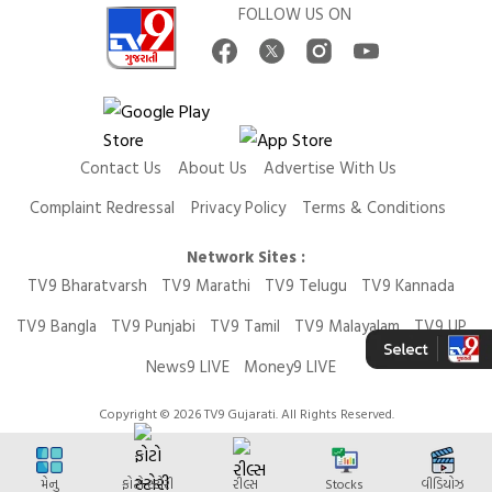
FOLLOW US ON
Contact Us
About Us
Advertise With Us
Complaint Redressal
Privacy Policy
Terms & Conditions
Network Sites :
TV9 Bharatvarsh
TV9 Marathi
TV9 Telugu
TV9 Kannada
TV9 Bangla
TV9 Punjabi
TV9 Tamil
TV9 Malayalam
TV9 UP
News9 LIVE
Money9 LIVE
Copyright © 2026 TV9 Gujarati. All Rights Reserved.
મેનુ
ફોટો સ્ટોરી
રીલ્સ
Stocks
વીડિયોઝ