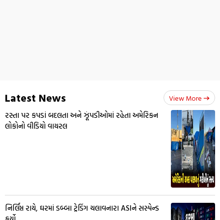
Latest News
View More
રસ્તા પર કપડાં બદલતા અને ઝૂંપડીઓમાં રહેતા અમેરિકન
લોકોનો વીડિયો વાયરલ
નિર્લિપ્ત રાયે, ઘરમાં ડબ્બા ટ્રેડિંગ ચલાવનારા ASIને સસ્પેન્ડ
કર્યો