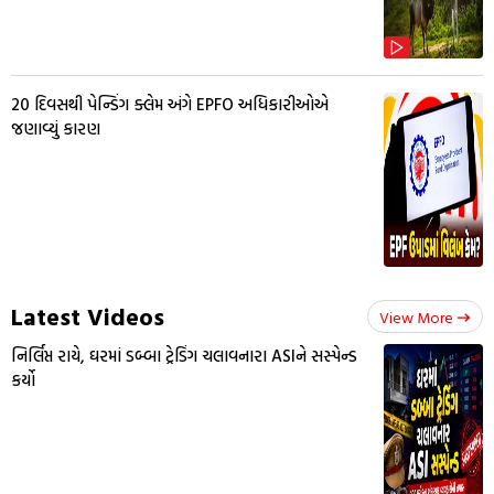
20 દિવસથી પેન્ડિંગ ક્લેમ અંગે EPFO અધિકારીઓએ
જણાવ્યું કારણ
Latest Videos
View More
નિર્લિપ્ત રાયે, ઘરમાં ડબ્બા ટ્રેડિંગ ચલાવનારા ASIને સસ્પેન્ડ
કર્યો