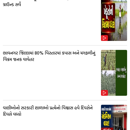
ગ્રાઉન્ડ સર્વે
ભાવનગર જિલ્લામાં 80% વિસ્તારમાં કપાસ અને મગફળીનું
વિક્રમ જનક વાવેતર
વાલીઓનો સરકારી શાળાઓ પ્રત્યેનો વિશ્વાસ હવે દિવસેને
દિવસે વધ્યો