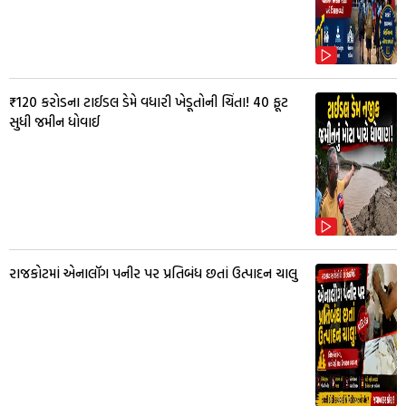
₹120 કરોડના ટાઈડલ ડેમે વધારી ખેડૂતોની ચિંતા! 40 ફૂટ
સુધી જમીન ધોવાઈ
રાજકોટમાં એનાલૉગ પનીર પર પ્રતિબંધ છતાં ઉત્પાદન ચાલુ