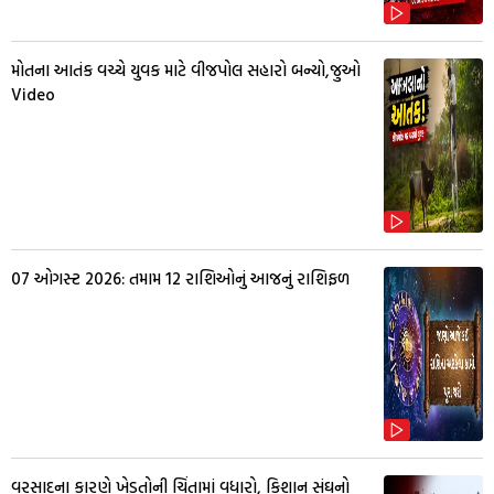
મોતના આતંક વચ્ચે યુવક માટે વીજપોલ સહારો બન્યો,જુઓ
Video
07 ઓગસ્ટ 2026: તમામ 12 રાશિઓનું આજનું રાશિફળ
વરસાદના કારણે ખેડૂતોની ચિંતામાં વધારો, કિશાન સંઘનો