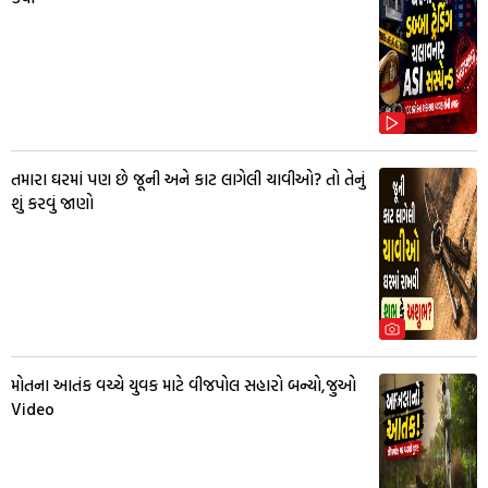
તમારા ઘરમાં પણ છે જૂની અને કાટ લાગેલી ચાવીઓ? તો તેનું
શું કરવું જાણો
મોતના આતંક વચ્ચે યુવક માટે વીજપોલ સહારો બન્યો,જુઓ
Video