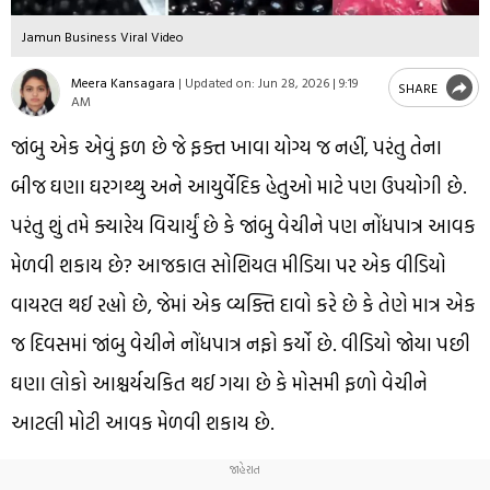
Jamun Business Viral Video
Meera Kansagara
|
Updated on:
Jun 28, 2026 | 9:19
SHARE
AM
જાંબુ એક એવું ફળ છે જે ફક્ત ખાવા યોગ્ય જ નહીં, પરંતુ તેના
બીજ ઘણા ઘરગથ્થુ અને આયુર્વેદિક હેતુઓ માટે પણ ઉપયોગી છે.
પરંતુ શું તમે ક્યારેય વિચાર્યું છે કે જાંબુ વેચીને પણ નોંધપાત્ર આવક
મેળવી શકાય છે? આજકાલ સોશિયલ મીડિયા પર એક વીડિયો
વાયરલ થઈ રહ્યો છે, જેમાં એક વ્યક્તિ દાવો કરે છે કે તેણે માત્ર એક
જ દિવસમાં જાંબુ વેચીને નોંધપાત્ર નફો કર્યો છે. વીડિયો જોયા પછી
ઘણા લોકો આશ્ચર્યચકિત થઈ ગયા છે કે મોસમી ફળો વેચીને
આટલી મોટી આવક મેળવી શકાય છે.