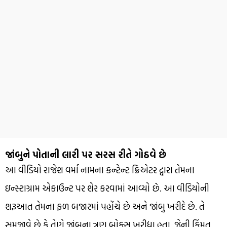
જાંબુને પોતાની લારી પર સરસ રીતે ગોઠવે છે
આ વીડિયો રાજેશ વર્મા નામના કન્ટેન્ટ ક્રિએટર દ્વારા તેમના
ઇન્સ્ટાગ્રામ એકાઉન્ટ પર શેર કરવામાં આવ્યો છે. આ વીડિયોની
શરૂઆત તેમના ફળ બજારમાં પહોંચે છે અને જાંબુ ખરીદે છે. તે
સમજાવે છે કે તેણે જાંબુના ત્રણ બોક્સ ખરીદ્યા હતા, જેની કિંમત