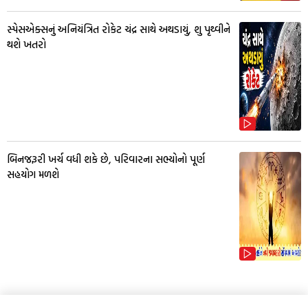
સ્પેસએક્સનું અનિયંત્રિત રોકેટ ચંદ્ર સાથે અથડાયું, શુ પૃથ્વીને
થશે ખતરો
બિનજરૂરી ખર્ચ વધી શકે છે, પરિવારના સભ્યોનો પૂર્ણ
સહયોગ મળશે