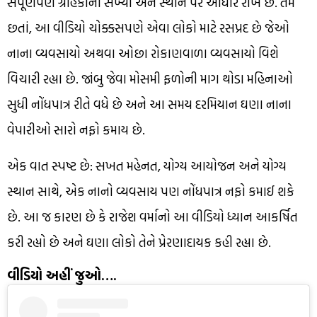
સંપૂર્ણપણે ગ્રાહકોની સંખ્યા અને સ્થાન પર આધાર રાખે છે. તેમ
છતાં, આ વીડિયો ચોક્કસપણે એવા લોકો માટે રસપ્રદ છે જેઓ
નાના વ્યવસાયો અથવા ઓછા રોકાણવાળા વ્યવસાયો વિશે
વિચારી રહ્યા છે. જાંબુ જેવા મોસમી ફળોની માગ થોડા મહિનાઓ
સુધી નોંધપાત્ર રીતે વધે છે અને આ સમય દરમિયાન ઘણા નાના
વેપારીઓ સારો નફો કમાય છે.
એક વાત સ્પષ્ટ છે: સખત મહેનત, યોગ્ય આયોજન અને યોગ્ય
સ્થાન સાથે, એક નાનો વ્યવસાય પણ નોંધપાત્ર નફો કમાઈ શકે
છે. આ જ કારણ છે કે રાજેશ વર્માનો આ વીડિયો ધ્યાન આકર્ષિત
કરી રહ્યો છે અને ઘણા લોકો તેને પ્રેરણાદાયક કહી રહ્યા છે.
વીડિયો અહીં જુઓ….