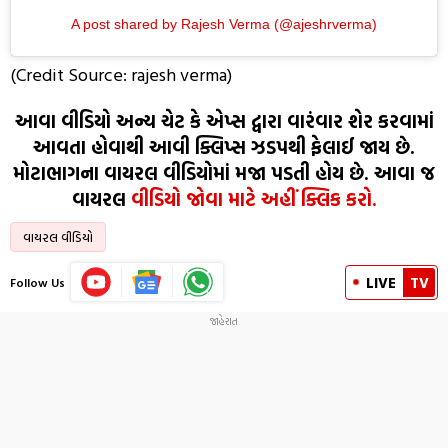
A post shared by Rajesh Verma (@ajeshrverma)
(Credit Source: rajesh verma)
આવા વીડિયો અન્ય ચેટ કે એપ્સ દ્વારા વારંવાર શેર કરવામાં
આવતા હોવાથી આવી ક્લિપ્સ ઝડપથી ફેલાઈ જાય છે.
મોટાભાગના વાયરલ વીડિયોમાં મજા પડતી હોય છે. આવા જ
વાયરલ
વીડિયો જોવા માટે અહીં ક્લિક કરો.
વાયરલ વીડિયો
LIVE
TV
Follow Us