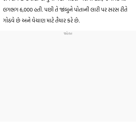
લગભગ ₹6,000 હતી. પછી તે જાંબુને પોતાની લારી પર સરસ રીતે
ગોઠવે છે અને વેચાણ માટે તૈયાર કરે છે.