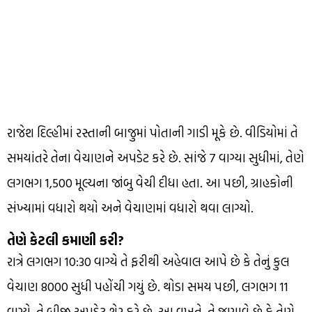
રાજેશ દિલ્હીમાં રસ્તાની બાજુમાં પોતાની ગાડી મૂકે છે. વીડિયોમાં તે
સમયાંતરે તેના વેચાણને અપડેટ કરે છે. સાંજે 7 વાગ્યા સુધીમાં, તેણે
લગભગ ₹1,500 મૂલ્યના જાંબુ વેચી દીધા હતા. આ પછી, ગ્રાહકોની
સંખ્યામાં વધારો થયો અને વેચાણમાં વધારો થવા લાગ્યો.
તેણે કેટલી કમાણી કરી?
રાત્રે લગભગ 10:30 વાગ્યે તે ફરીથી અહેવાલ આપે છે કે તેનું કુલ
વેચાણ ₹8000 સુધી પહોંચી ગયું છે. થોડા સમય પછી, લગભગ 11
વાગ્યે, તે બીજી અપડેટ શેર કરે છે. આ વખતે, તે જણાવે છે કે તેણે