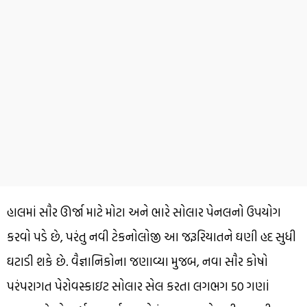
હાલમાં સૌર ઊર્જા માટે મોટા અને ભારે સોલાર પેનલનો ઉપયોગ
કરવો પડે છે, પરંતુ નવી ટેકનોલોજી આ જરૂરિયાતને ઘણી હદ સુધી
ઘટાડી શકે છે. વૈજ્ઞાનિકોના જણાવ્યા મુજબ, નવા સૌર કોષો
પરંપરાગત પેરોવસ્કાઇટ સોલાર સેલ કરતા લગભગ 50 ગણાં