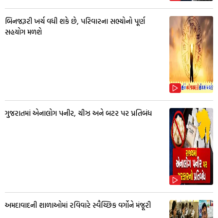
બિનજરૂરી ખર્ચ વધી શકે છે, પરિવારના સભ્યોનો પૂર્ણ
સહયોગ મળશે
ગુજરાતમાં એનાલોગ પનીર, ચીઝ અને બટર પર પ્રતિબંધ
અમદાવાદની શાળાઓમાં રવિવારે સ્વૈચ્છિક વર્ગોને મંજૂરી