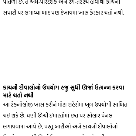
પાતળા છે. તે અર્ધ-પારદર્શક અને રંગ-તટસ્થ હોવાથી કાચની
સપાટી પર લગાવ્યા બાદ પણ દેખાવમાં ખાસ ફેરફાર થતો નથી.
કાચની દીવાલોનો ઉપયોગ હજુ સુધી ઊર્જા ઉત્પન્ન કરવા
માટે થતો નથી
આ ટેકનોલોજી ખાસ કરીને મોટા શહેરોમાં ખૂબ ઉપયોગી સાબિત
થઈ શકે છે. ઘણી ઊંચી ઇમારતોમાં છત પર સોલાર પેનલ
લગાવવામાં આવે છે, પરંતુ બારીઓ અને કાચની દીવાલોનો