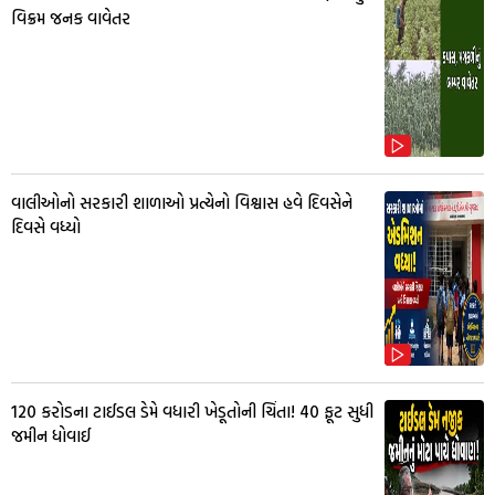
વિક્રમ જનક વાવેતર
વાલીઓનો સરકારી શાળાઓ પ્રત્યેનો વિશ્વાસ હવે દિવસેને
દિવસે વધ્યો
₹120 કરોડના ટાઈડલ ડેમે વધારી ખેડૂતોની ચિંતા! 40 ફૂટ સુધી
જમીન ધોવાઈ