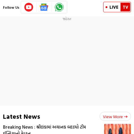
LIVE
TV
Follow Us
Latest News
View More
Breaking News : શ્રીલંકામાં અચાનક બદલ્યો ટીમ
ઈન્ડિયાનો કેપ્ટન