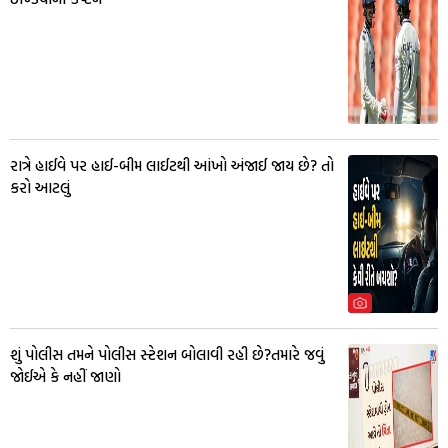
રાત્રે હાઈવે પર હાઈ-બીમ લાઈટથી આંખો અંજાઈ જાય છે? તો
કરો આટલું
શું પોલીસ તમને પોલીસ સ્ટેશન બોલાવી રહી છે?તમારે જવું
જોઈએ કે નહીં જાણો