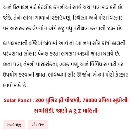
અને ઉત્પાદન માટે કેટલીક કંપનીઓ સાથે ચર્ચા પણ શરૂ કરી છે.
જોકે, તેની લાંબા ગાળાની ટકાઉપણું, સ્થિરતા અને મોટા વિસ્તાર
પર અસરકારક ઉપયોગ અંગે હજુ વધુ પરીક્ષણ કરવાની જરૂર છે.
કાર્યક્ષમતાની દ્રષ્ટિએ જોવામાં આવે તો આ નવા સૌર કોષો હાલની
પરંપરાગત સોલાર પેનલ કરતા લગભગ અડધી ક્ષમતા ધરાવે છે.
છતાં પણ, તેમની પારદર્શકતા, હલકાપણું અને વિવિધ સપાટી પર
ઉપયોગ કરવાની ક્ષમતા ભવિષ્યમાં સૌર ઊર્જાના ક્ષેત્રમાં મોટો ફેરફાર
લાવી શકે છે.
Solar Panel : 300 યુનિટ ફ્રી વીજળી, 78000 રૂપિયા સુધીની
સબસિડી, જાણો A ટુ Z માહિતી
ટેકનોલોજી
સૌર ઉર્જા