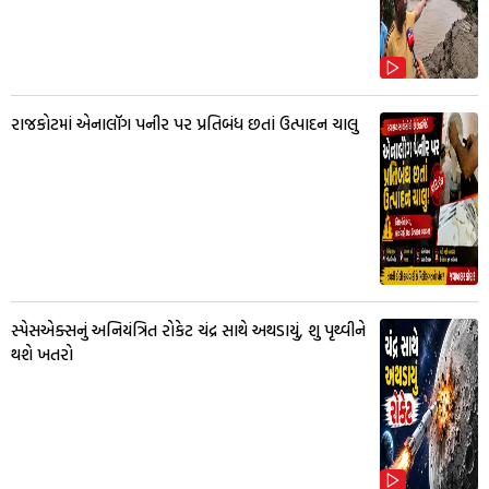
રાજકોટમાં એનાલૉગ પનીર પર પ્રતિબંધ છતાં ઉત્પાદન ચાલુ
સ્પેસએક્સનું અનિયંત્રિત રોકેટ ચંદ્ર સાથે અથડાયું, શુ પૃથ્વીને
થશે ખતરો