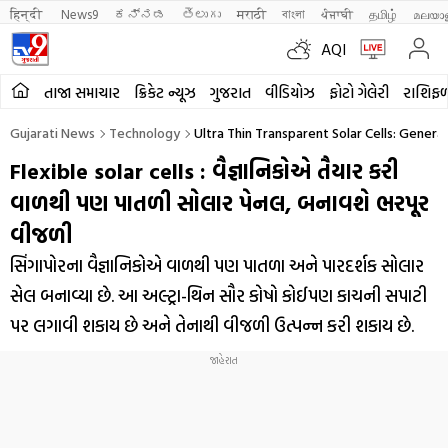
हिन्दी 
News9
ಕನ್ನಡ
తెలుగు
मराठी
বাংলা
ਪੰਜਾਬੀ
தமிழ்
മലയാ
AQI
તાજા સમાચાર
ક્રિકેટ ન્યૂઝ
ગુજરાત
વીડિયોઝ
ફોટો ગેલેરી
રાશિફ
Gujarati News
Technology
Ultra Thin Transparent Solar Cells: Gener
Flexible solar cells : વૈજ્ઞાનિકોએ તૈયાર કરી
વાળથી પણ પાતળી સોલાર પેનલ, બનાવશે ભરપૂર
વીજળી
સિંગાપોરના વૈજ્ઞાનિકોએ વાળથી પણ પાતળા અને પારદર્શક સોલાર
સેલ બનાવ્યા છે. આ અલ્ટ્રા-થિન સૌર કોષો કોઈપણ કાચની સપાટી
પર લગાવી શકાય છે અને તેનાથી વીજળી ઉત્પન્ન કરી શકાય છે.