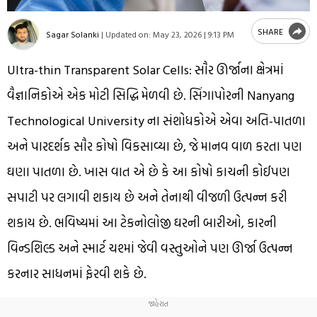
SHARE
Sagar Solanki
|
Updated on:
May 23, 2026 | 9:13 PM
Ultra-thin Transparent Solar Cells: સૌર ઊર્જાના ક્ષેત્રમાં
વૈજ્ઞાનિકોએ એક મોટી સિદ્ધિ મેળવી છે. સિંગાપોરની Nanyang
Technological University ના સંશોધકોએ એવા અતિ-પાતળા
અને પારદર્શક સૌર કોષો વિકસાવ્યા છે, જે માનવ વાળ કરતા પણ
ઘણા પાતળા છે. ખાસ વાત એ છે કે આ કોષો કાચની કોઈપણ
સપાટી પર લગાવી શકાય છે અને તેનાથી વીજળી ઉત્પન્ન કરી
શકાય છે. ભવિષ્યમાં આ ટેકનોલોજી ઘરની બારીઓ, કારની
વિન્ડશિલ્ડ અને સ્માર્ટ ચશ્માં જેવી વસ્તુઓને પણ ઊર્જા ઉત્પન્ન
કરનાર સાધનમાં ફેરવી શકે છે.