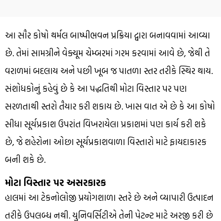
આ સૌર કોષો થર્મલ બાષ્પીભવન પ્રક્રિયા દ્વારા બનાવવામાં આવ્યા
છે. તેમાં સામગ્રીને વેક્યૂમ ચેમ્બરમાં ગરમ કરવામાં આવે છે, જેથી તે
વરાળમાં બદલાય અને પછી ખૂબ જ પાતળા સ્તર તરીકે સ્થિર થાય.
સંશોધકોનું કહેવું છે કે આ પદ્ધતિથી મોટા વિસ્તાર પર પણ
સરળતાથી સ્તરો તૈયાર કરી શકાય છે. ખાસ વાત એ છે કે આ કોષો
સીધા સૂર્યપ્રકાશ ઉપરાંત વિખરાયેલા પ્રકાશમાં પણ કાર્ય કરી શકે
છે, જે શહેરોના ઓછા સૂર્યપ્રકાશવાળા વિસ્તારો માટે ફાયદાકારક
બની શકે છે.
મોટા વિસ્તાર પર અસરકારક
હાલમાં આ ટેકનોલોજી પ્રયોગશાળા સ્તરે છે અને વ્યાપારી ઉત્પાદન
તરીકે ઉપલબ્ધ નથી. યુનિવર્સિટીએ તેની પેટન્ટ માટે અરજી કરી છે