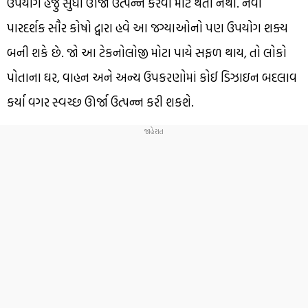
ઉપયોગ હજુ સુધી ઊર્જા ઉત્પન્ન કરવા માટે થતો નથી. નવા
પારદર્શક સૌર કોષો દ્વારા હવે આ જગ્યાઓનો પણ ઉપયોગ શક્ય
બની શકે છે. જો આ ટેકનોલોજી મોટા પાયે સફળ થાય, તો લોકો
પોતાના ઘર, વાહન અને અન્ય ઉપકરણોમાં કોઈ ડિઝાઇન બદલાવ
કર્યા વગર સ્વચ્છ ઊર્જા ઉત્પન્ન કરી શકશે.