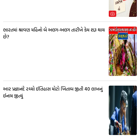
ભારતમાં શ્રાવણ મહિનો બે અલગ-અલગ તારીખે કેમ શરૂ થાય
છે?
આર પ્રજ્ઞાનંદે રચ્યો ઈતિહાસ મોટો ખિતાબ જીતી 40 લાખનું
ઈનામ જીત્યું