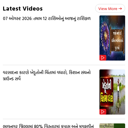
Latest Videos
View More
07 ઓગસ્ટ 2026: તમામ 12 રાશિઓનું આજનું રાશિફળ
વરસાદના કારણે ખેડૂતોની ચિંતામાં વધારો, કિશાન સંઘનો
ગ્રાઉન્ડ સર્વે
ભાવનગર જિલ્લામાં 80% વિસ્તારમાં કપાસ અને મગફળીનું