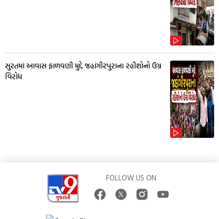
સુરતમાં આવાસ ફાળવણી મુદ્દે જહાંગીરપુરાના રહીશોનો ઉગ્ર
વિરોધ
FOLLOW US ON