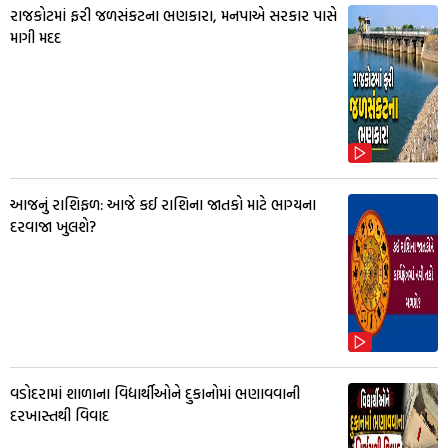
રાજકોટમાં ફરી જળસંકટના ભણકારા, મનપાએ સરકાર પાસે
માગી મદદ
આજનું રાશિફળ: આજે કઈ રાશિના જાતકો માટે ભાગ્યના
દરવાજા ખુલશે?
વડોદરામાં શાળાના વિદ્યાર્થીઓને દુકાનોમાં ભણાવવાની
દરખાસ્તથી વિવાદ