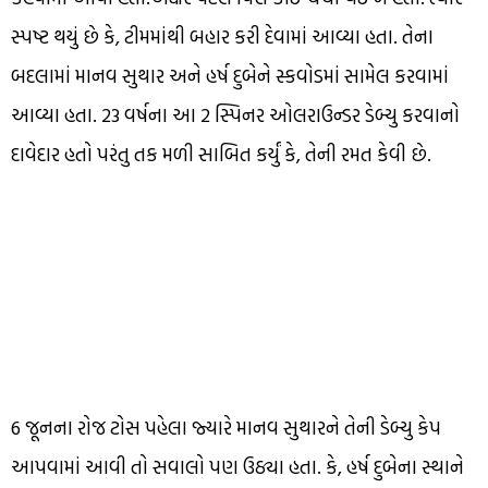
સ્પષ્ટ થયું છે કે, ટીમમાંથી બહાર કરી દેવામાં આવ્યા હતા. તેના
બદલામાં માનવ સુથાર અને હર્ષ દુબેને સ્કવોડમાં સામેલ કરવામાં
આવ્યા હતા. 23 વર્ષના આ 2 સ્પિનર ઓલરાઉન્ડર ડેબ્યુ કરવાનો
દાવેદાર હતો પરંતુ તક મળી સાબિત કર્યું કે, તેની રમત કેવી છે.
6 જૂનના રોજ ટોસ પહેલા જ્યારે માનવ સુથારને તેની ડેબ્યુ કેપ
આપવામાં આવી તો સવાલો પણ ઉઠ્યા હતા. કે, હર્ષ દુબેના સ્થાને