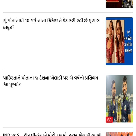
શું પોતાનાથી 10 વર્ષ નાના ક્રિકેટરને ડેટ કરી રહી છે મૃણાલ
ઠાકુર?
પાકિસ્તાને પોતાના જ દેશના ખેલાડી પર બે વર્ષનો પ્રતિબંધ
કેમ મૂક્યો?
IND vs SL: ટીમ ઈન્ડિયાને મોટો ઝટકો, સ્ટાર ખેલાડી આખી