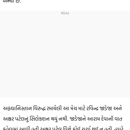
બન્યો છે.
અફઘાનિસ્તાન વિરુદ્ધ રમાયેલી આ મેચ માટે રવિન્દ્ર જાડેજા અને
અક્ષર પટેલનું સિલેક્શન થયું નથી. જાડેજાને આરામ દેવાની વાત
કહેવામાં આવી હતી.અક્ષર પટેલ વિશે કોઈ ચર્ચા થઈ ન હતી. ત્યારે