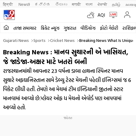
हिन्दी 
News9
ಕನ್ನಡ
తెలుగు
मराठी
বাংলা
ਪੰਜਾਬੀ
தமிழ்
മലയാ
AQI
તાજા સમાચાર
ક્રિકેટ ન્યૂઝ
ગુજરાત
વીડિયોઝ
ફોટો ગેલેરી
રાશિફ
Gujarati News
Sports
Cricket News
Breaking News What Is Unique 
Breaking News : માનવ સુથારની એ ખાસિયત,
જે જાડેજા-અક્ષર માટે ખતરો બની
રાજસ્થાનમાંથી આવનાર 23 વર્ષના ડાબા હાથના સ્પિનર માનવ
સુથારે અફઘાનિસ્તાન સામે ડેબ્યુ ટેસ્ટ મેચની પહેલી ઈનિગ્સમાં જ 6
વિકેટ લીધી હતી. તેમણે આ મેચમાં ટીમ ઈન્ડિયાની જીતનો સ્ટાર
માનવામાં આવ્યો છે.પ્લેયર ઓફ ધ મેચનો એવોર્ડ પણ આપવામાં
આવ્યો હતો.