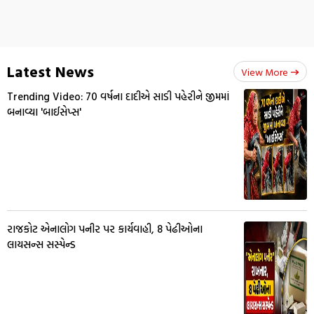
Latest News
View More
Trending Video: 70 વર્ષના દાદીએ સાડી પહેરીને જીમમાં
બનાવ્યા 'બાઈસેપ્સ'
રાજકોટ એનાલોગ પનીર પર કાર્યવાહી, 8 પેઢીઓના
લાયસન્સ સસ્પેન્ડ