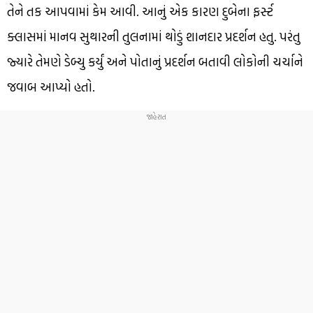
તેને તક આપવામાં કેમ આવી. આનું એક કારણ દુબેના ફર્સ્ટ
ક્લાસમાં માનવ સુથારની તુલનામાં થોડું શાનદાર પ્રદર્શન હતુ. પરંતુ
જ્યારે તેમણે ડેબ્યુ કર્યું અને પોતાનું પ્રદર્શન બતાવી લોકોની ચર્ચાને
જવાબ આપ્યો હતો.