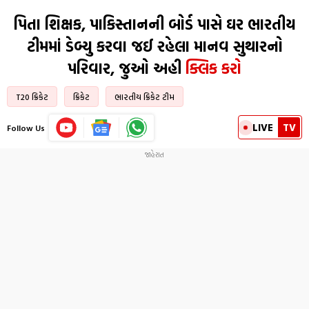
પિતા શિક્ષક, પાકિસ્તાનની બોર્ડ પાસે ઘર ભારતીય
ટીમમાં ડેબ્યુ કરવા જઈ રહેલા માનવ સુથારનો
પરિવાર, જુઓ અહી
ક્લિક કરો
T20 ક્રિકેટ
ક્રિકેટ
ભારતીય ક્રિકેટ ટીમ
LIVE
TV
Follow Us