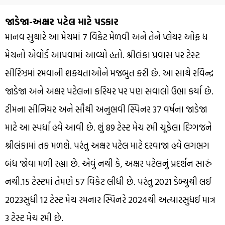
જાડેજા-અક્ષર પટેલ માટે પડકાર
માનવ સુથારે આ મેચમાં 7 વિકેટ મેળવી અને તેને પ્લેયર ઓફ ધ
મેચનો એવોર્ડ આપવામાં આવ્યો હતો. શ્રીલંકા પ્રવાસ પર ટેસ્ટ
સીરિઝમાં રમવાની શકયતાઓને મજબુત કરી છે. આ સાથે રવિન્દ્ર
જાડેજા અને અક્ષર પટેલના કરિયર પર પણ સવાલો ઉભા કર્યા છે.
ટીમના સીનિયર અને સૌથી અનુભવી સ્પિનર 37 વર્ષના જાડેજા
માટે આ સ્પર્ધા હવે આવી છે. શું 89 ટેસ્ટ મેચ રમી ચૂકેલા દિગ્ગજને
શ્રીલંકામાં તક મળશે. પરંતુ અક્ષર પટેલ માટે દરવાજા હવે લગભગ
બંધ જોવા મળી રહ્યા છે. એવું નથી કે, અક્ષર પટેલનું પ્રદર્શન સારું
નથી.15 ટેસ્ટમાં તેમણે 57 વિકેટ લીધી છે. પરંતુ 2021 ડેબ્યુથી લઈ
2023સુધી 12 ટેસ્ટ મેચ રમનાર સ્પિનરે 2024થી અત્યારસુધઈ માત્ર
3 ટેસ્ટ મેચ રમી છે.