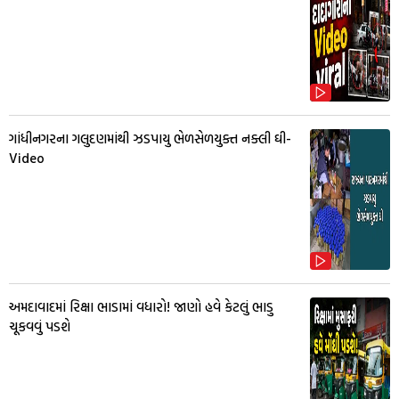
ગાંધીનગરના ગલુદણમાંથી ઝડપાયુ ભેળસેળયુક્ત નક્લી ઘી-
Video
અમદાવાદમાં રિક્ષા ભાડામાં વધારો! જાણો હવે કેટલું ભાડુ
ચૂકવવું પડશે