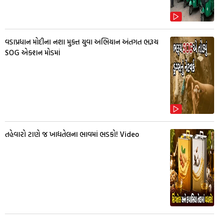
વડાપ્રધાન મોદીના નશા મુક્ત યુવા અભિયાન અંતગત ભરૂચ
SOG એક્શન મોડમાં
તહેવારો ટાણે જ ખાદ્યતેલના ભાવમાં ભડકો! Video