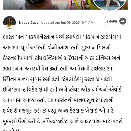
SHARE
Nirupa Duva
|
Updated on:
Jun 09, 2026 | 9:41 AM
ભારત અને અફઘાનિસ્તાન વચ્ચે રમાયેલી એક માત્ર ટેસ્ટ મેચએ
અંદાજમાં પૂર્ણ થઈ હતી. જેની આશા હતી. શુભમન ગિલની
કેપ્ટનશીપ વાળી ટીમ ઈન્ડિયાએ 3 દિવસની અંદર ઈનિગ્સ અને
300 રનના અંતરથી મેચ જીતી હતી. આ મેચની હાઈલાઈટમાં
સ્પિનર માનવ સુથાર રહ્યો હતો. જેમણે ડેબ્યુ કરતા જ પહેલી
ઈનિગ્સમાં 6 વિકેટ લીધી હતી અને પ્લેયર ઓફ ધ મેચનો એવોર્ડ
આપવામાં આવ્યો હતો. આ પ્રદર્શનથી માનવ સુથારે પોતાની
દાવેદારી મજબુત કરી છે પરંતુ અન્ય કેટલાક ખેલાડીઓ માટે
મુશ્કેલી ઉભી કરી છે. રવિન્દ્ર જાડેજા અને અક્ષર પટેલ માટે ખતરો