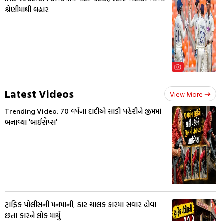
શ્રેણીમાંથી બહાર
Latest Videos
View More
Trending Video: 70 વર્ષના દાદીએ સાડી પહેરીને જીમમાં
બનાવ્યા 'બાઈસેપ્સ'
ટ્રાફિક પોલીસની મનમાની, કાર ચાલક કારમાં સવાર હોવા
છતા કારને લોક માર્યુ