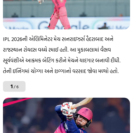
IPL 2026ની એલિમિનેટર મેચ સનરાઇઝર્સ હૈદરાબાદ અને
રાજસ્થાન રોયલ્સ વચ્ચે રમાઈ હતી. આ મુકાબલામાં વૈભવ
સૂર્યવંશીએ આક્રમક બેટિંગ કરીને મેચને યાદગાર બનાવી દીધી.
તેની ઇનિંગમાં ચોગ્ગા અને છગ્ગાનો વરસાદ જોવા મળ્યો હતો.
1
/ 6