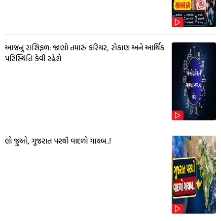
આજનું રાશિફળ: જાણો તમારું કરિયર, રોકાણ અને આર્થિક
પરિસ્થિતિ કેવી રહેશે
લો જુઓ, ગુજરાત પરથી વાદળો ગાયબ..!