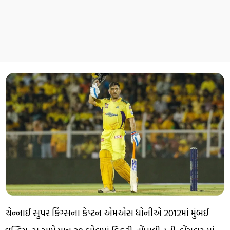
ચેન્નાઈ સુપર કિંગ્સના કેપ્ટન એમએસ ધોનીએ 2012માં મુંબઈ