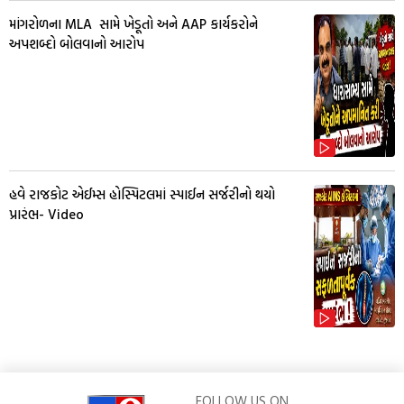
માંગરોળના MLA સામે ખેડૂતો અને AAP કાર્યકરોને
અપશબ્દો બોલવાનો આરોપ
હવે રાજકોટ એઈમ્સ હોસ્પિટલમાં સ્પાઈન સર્જરીનો થયો
પ્રારંભ- Video
FOLLOW US ON