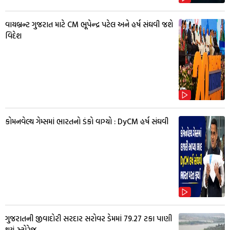
વાયબ્રન્ટ ગુજરાત માટે CM ભૂપેન્દ્ર પટેલ અને હર્ષ સંઘવી જશે
વિદેશ
કોમનવેલ્થ ગેમ્સમાં ભારતનો ડંકો વાગ્યો : DyCM હર્ષ સંઘવી
ગુજરાતની જીવાદોરી સરદાર સરોવર ડેમમાં 79.27 ટકા પાણી
થયું સ્ટોરેજ