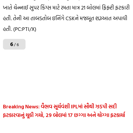
ખાતે ચેન્નાઈ સુપર કિંગ્સ માટે રમતા માત્ર 21 બોલમાં ફિફ્ટી ફટકારી
હતી. તેની આ તાબડતોબ ઇનિંગે CSKને મજબૂત શરૂઆત અપાવી
હતી. (PC:PTI/X)
6
/ 6
Breaking News: વૈભવ સૂર્યવંશી IPLમાં સૌથી ઝડપી સદી
ફટકારવાનું ચૂકી ગયો, 29 બોલમાં 17 છગ્ગા અને ચોગ્ગા ફટકાર્યા