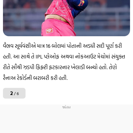
વૈભવ સૂર્યવંશીએ માત્ર 16 બોલમાં પોતાની અડધી સદી પૂર્ણ કરી
હતી. આ સાથે તે IPL પ્લેઓફ અથવા નોકઆઉટ મેચોમાં સંયુક્ત
રીતે સૌથી ઝડપી ફિફ્ટી ફટકારનાર ખેલાડી બન્યો હતો. તેણે
રૈનાઅ રેકોર્ડની બરાબરી કરી હતી.
2
/ 6