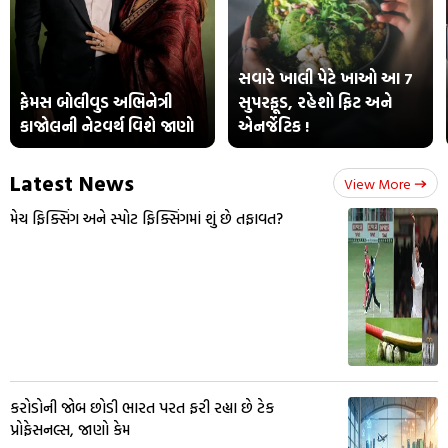
સવારે ખાલી પેટે ખાઓ આ 7
ફેમસ બોલીવુડ અભિનેત્રી
સુપરફૂડ, રહેશો ફિટ અને
કાજોલની નેટવર્થ વિશે જાણો
એનર્જેટિક !
Latest News
View More
મેચ ફિક્સિંગ અને સ્પોટ ફિક્સિંગમાં શું છે તફાવત?
કરોડોની જોબ છોડી ભારત પરત ફરી રહ્યા છે ટેક
પ્રોફેસનલ્સ, જાણો કેમ