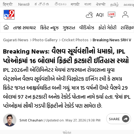
हिन्दी 
News9
ಕನ್ನಡ
తెలుగు
मराठी
বাংলা
ਪੰਜਾਬੀ
தமிழ்
മലയാ
AQI
તાજા સમાચાર
ક્રિકેટ ન્યૂઝ
ગુજરાત
વીડિયોઝ
ફોટો ગેલેરી
રાશિફ
Gujarati News
Photo Gallery
Cricket Photos
Breaking News SRH Vs R
Breaking News: વૈભવ સૂર્યવંશીનો ધમાકો, IPL
પ્લેઓફમાં 16 બોલમાં ફિફ્ટી ફટકારી ઈતિહાસ રચ્યો
IPL 2026ની એલિમિનેટર મેચમાં રાજસ્થાન રોયલ્સના યુવા
બેટ્સમેન વૈભવ સૂર્યવંશીએ એવી વિસ્ફોટક ઇનિંગ રમી કે સમગ્ર
ક્રિકેટ જગત આશ્ચર્યચકિત બની ગયું. માત્ર 15 વર્ષની ઉંમરે વૈભવે 29
બોલમાં 97 રન ફટકારી અનેક રેકોર્ડ પોતાના નામે કર્યા હતા. જેમાં IPL
પ્લેઓફમાં સૌથી ઝડપી ફિફ્ટીનો રેકોર્ડ પણ સામેલ છે.
SHARE
Smit Chauhan
|
Updated on:
May 27, 2026 | 9:38 PM