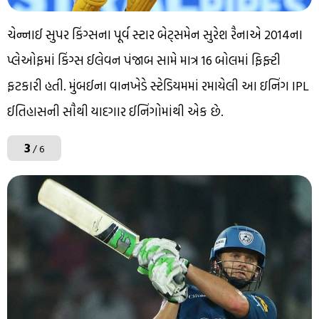
ચેન્નાઈ સુપર કિંગ્સના પૂર્વ સ્ટાર બેટ્સમેન સુરેશ રૈનાએ 2014ના
પ્લેઓફમાં કિંગ્સ ઈલેવન પંજાબ સામે માત્ર 16 બોલમાં ફિફ્ટી
ફટકારી હતી. મુંબઈના વાનખેડે સ્ટેડિયમમાં રમાયેલી આ ઇનિંગ IPL
ઈતિહાસની સૌથી યાદગાર ઈનિંગોમાંથી એક છે.
3
/ 6