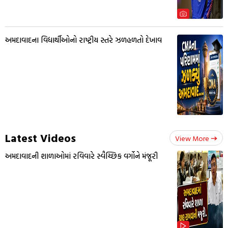
અમદાવાદના વિદ્યાર્થીઓનો રાષ્ટ્રીય સ્તરે ઝળહળતો દેખાવ
Latest Videos
View More
અમદાવાદની શાળાઓમાં રવિવારે સ્વૈચ્છિક વર્ગોને મંજૂરી