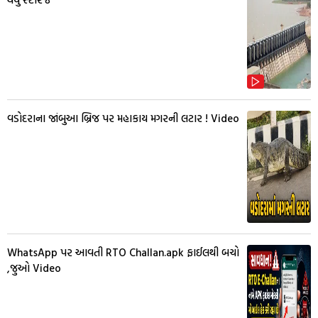
વડોદરાના જાંબુઆ બ્રિજ પર મહાકાય મગરની લટાર ! Video
WhatsApp પર આવતી RTO Challan.apk ફાઈલથી બચો
,જુઓ Video