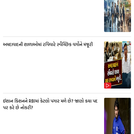
અમદાવાદની શાળાઓમાં રવિવારે સ્વૈચ્છિક વર્ગોને મંજૂરી
ઈશાન કિશનને RBIમાં કેટલો પગાર મળે છે? જાણો કયા પદ
પર કરે છે નોકરી?