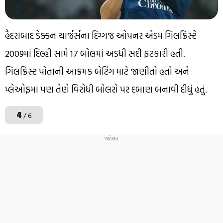
હૈદરાબાદ ડેક્કન ચાર્જર્સના દિગ્ગજ ઓપનર એડમ ગિલક્રિસ્ટે
2009માં દિલ્હી સામે 17 બોલમાં અડધી સદી ફટકારી હતી.
ગિલક્રિસ્ટ પોતાની આક્રમક બેટિંગ માટે જાણીતો હતો અને
પ્લેઓફમાં પણ તેણે વિરોધી બોલરો પર દબાણ બનાવી દીધું હતું.
4
/ 6