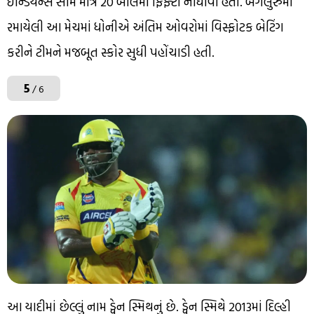
ઇન્ડિયન્સ સામે માત્ર 20 બોલમાં ફિફ્ટી નોંધાવી હતી. બેંગલુરુમાં
રમાયેલી આ મેચમાં ધોનીએ અંતિમ ઓવરોમાં વિસ્ફોટક બેટિંગ
કરીને ટીમને મજબૂત સ્કોર સુધી પહોંચાડી હતી.
5
/ 6
આ યાદીમાં છેલ્લું નામ ડ્વેન સ્મિથનું છે. ડ્વેન સ્મિથે 2013માં દિલ્હી