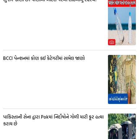
BCCI પેન્શનમાં કોણ કઈ કેટેગરીમાં સામેલ જાણો
પાકિસ્તાની સેના દ્વારા Pokમાં નિર્દોષોને ગોળી મારી ક્રૂર હત્યા
કરાય છે