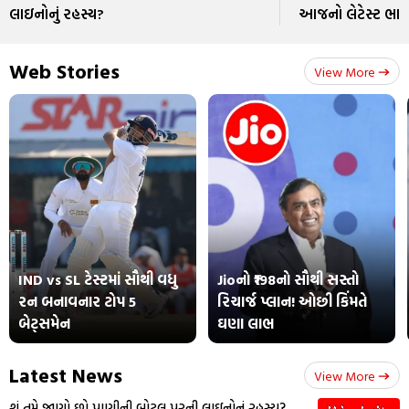
લાઇનોનું રહસ્ય?
આજનો લેટેસ્ટ ભાવ
Web Stories
View More
IND vs SL ટેસ્ટમાં સૌથી વધુ
Jioનો ₹198નો સૌથી સસ્તો
રન બનાવનાર ટોપ 5
રિચાર્જ પ્લાન! ઓછી કિંમતે
બેટ્સમેન
ઘણા લાભ
Latest News
View More
શું તમે જાણો છો પાણીની બોટલ પરની લાઇનોનું રહસ્ય?