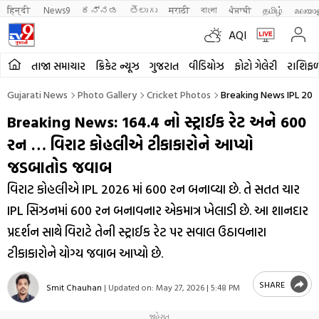
हिन्दी 
News9
ಕನ್ನಡ
తెలుగు
मराठी
বাংলা
ਪੰਜਾਬੀ
தமிழ்
മലയാ
AQI
તાજા સમાચાર
ક્રિકેટ ન્યૂઝ
ગુજરાત
વીડિયોઝ
ફોટો ગેલેરી
રાશિફ
Gujarati News
Photo Gallery
Cricket Photos
Breaking News IPL 2026
Breaking News: 164.4 નો સ્ટ્રાઈક રેટ અને 600
રન … વિરાટ કોહલીએ ટીકાકારોને આપ્યો
જડબાતોડ જવાબ
વિરાટ કોહલીએ IPL 2026 માં 600 રન બનાવ્યા છે. તે સતત ચાર
IPL સિઝનમાં 600 રન બનાવનાર એકમાત્ર ખેલાડી છે. આ શાનદાર
પ્રદર્શન સાથે વિરાટે તેની સ્ટ્રાઈક રેટ પર સવાલ ઉઠાવનારા
ટીકાકારોને યોગ્ય જવાબ આપ્યો છે.
SHARE
Smit Chauhan
|
Updated on:
May 27, 2026 | 5:48 PM