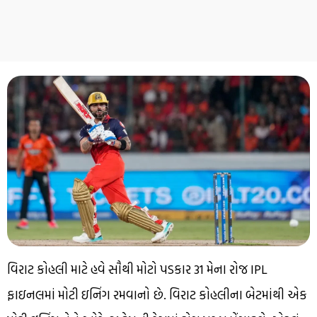
વિરાટ કોહલી માટે હવે સૌથી મોટો પડકાર 31 મેના રોજ IPL
ફાઇનલમાં મોટી ઇનિંગ રમવાનો છે. વિરાટ કોહલીના બેટમાંથી એક