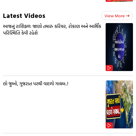
Latest Videos
View More
આજનું રાશિફળ: જાણો તમારું કરિયર, રોકાણ અને આર્થિક
પરિસ્થિતિ કેવી રહેશે
લો જુઓ, ગુજરાત પરથી વાદળો ગાયબ..!