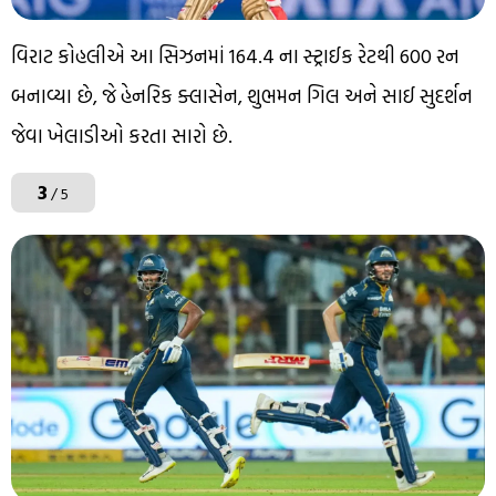
વિરાટ કોહલીએ આ સિઝનમાં 164.4 ના સ્ટ્રાઈક રેટથી 600 રન
બનાવ્યા છે, જે હેનરિક ક્લાસેન, શુભમન ગિલ અને સાઈ સુદર્શન
જેવા ખેલાડીઓ કરતા સારો છે.
3
/ 5