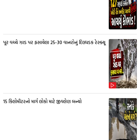
પૂર વચ્ચે ઝાડ પર ફસાયેલા 25-30 વાનરોનું દિલધડક રેસ્ક્યૂ
15 કિલોમીટરનો માર્ગ લોકો માટે જીવલેણ બન્યો