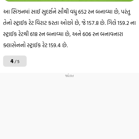
આ સિઝનમાં સાઈ સુદર્શને સૌથી વધુ 652 રન બનાવ્યા છે, પરંતુ
તેનો સ્ટ્રાઈક રેટ વિરાટ કરતા ઓછો છે, જે 157.8 છે. ગિલે 159.2 ના
સ્ટ્રાઈક રેટથી 618 રન બનાવ્યા છે, અને 606 રન બનાવનારા
ક્લાસેનનો સ્ટ્રાઈક રેટ 159.4 છે.
4
/ 5