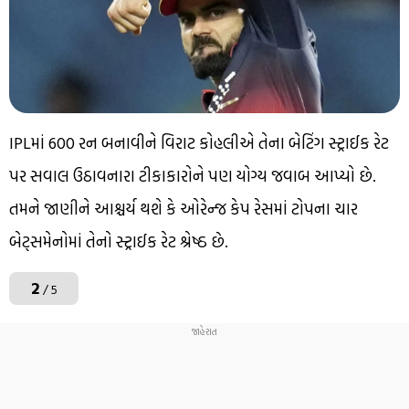
IPLમાં 600 રન બનાવીને વિરાટ કોહલીએ તેના બેટિંગ સ્ટ્રાઈક રેટ
પર સવાલ ઉઠાવનારા ટીકાકારોને પણ યોગ્ય જવાબ આપ્યો છે.
તમને જાણીને આશ્ચર્ય થશે કે ઓરેન્જ કેપ રેસમાં ટોપના ચાર
બેટ્સમેનોમાં તેનો સ્ટ્રાઈક રેટ શ્રેષ્ઠ છે.
2
/ 5