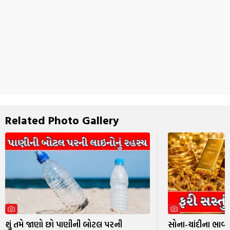
Related Photo Gallery
શું તમે જાણો છો પાણીની બોટલ પરની
સોના-ચાંદીના ભાવમ