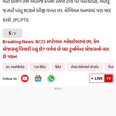
મોટી ઇનિંગ તેને ઓરેન્જ કેપની રેસમાં ટોચ પર પહોંચાડશે, એટલું
જ નહીં પરંતુ RCBને બીજી વખત IPL ચેમ્પિયન બનવામાં પણ મદદ
કરશે. (PC:PTI)
5
/ 5
Breaking News: BCCI સપ્ટેમ્બર-ઓક્ટોબરમાં IPL કેમ
યોજવાનું વિચારી રહ્યું છે? વર્ષમાં બે વાર ટુર્નામેન્ટ યોજવાનો પણ
છે પ્લાન
IPL આઈપીએલ
T20 ક્રિકેટ
ક્રિકેટ
રોયલ ચેલેન્જર્સ બેંગ્લોર
વિરાટ
LIVE
TV
Follow Us