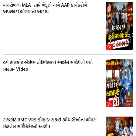
માંગરોળના MLA સામે ખેડૂતો અને AAP કાર્યકરોને
અપશબ્દો બોલવાનો આરોપ
હવે રાજકોટ એઈમ્સ હોસ્પિટલમાં સ્પાઈન સર્જરીનો થયો
પ્રારંભ- Video
રાજકોટ RMC VRS કૌભાંડ: સફાઈ કર્મચારીઓના બોગસ
ફિટનેસ સર્ટિફિકેટનો આરોપ