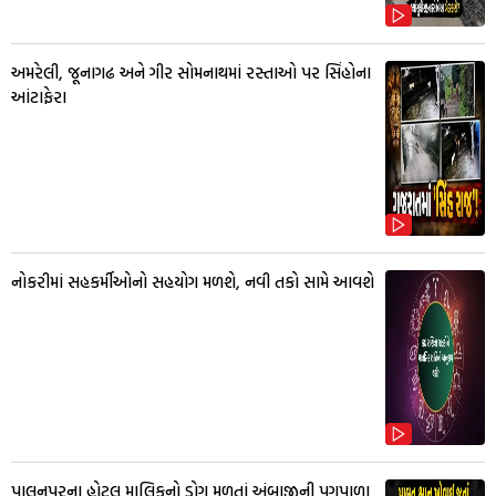
અમરેલી, જૂનાગઢ અને ગીર સોમનાથમાં રસ્તાઓ પર સિંહોના
આંટાફેરા
નોકરીમાં સહકર્મીઓનો સહયોગ મળશે, નવી તકો સામે આવશે
પાલનપુરના હોટલ માલિકનો ડોગ મળતાં અંબાજીની પગપાળા