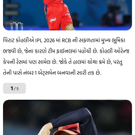
વિરાટ કોહલીએ IPL 2026 માં RCB ની સફળતામાં મુખ્ય ભૂમિકા
ભજવી છે, જેના કારણે ટીમ ફાઈનલમાં પહોંચી છે. કોહલી ઓરેન્જ
કેપની રેસમાં પણ સામેલ છે. જોકે તે હાલમાં ચોથા ક્રમે છે, પરંતુ
તેની પાસે નંબર 1 બેટ્સમેન બનવાની સારી તક છે.
1
/ 5