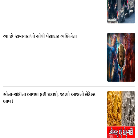
આ છે 'રામાયણ'નો સૌથી પૈસાદાર અભિનેતા
સોના-ચાંદીના ભાવમાં ફરી ઘટાડો, જાણો આજનો લેટેસ્ટ
ભાવ !